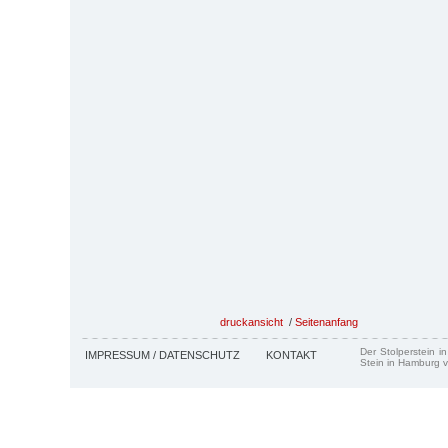
druckansicht
/
Seitenanfang
Der Stolperstein i
IMPRESSUM / DATENSCHUTZ
KONTAKT
Stein in Hamburg v