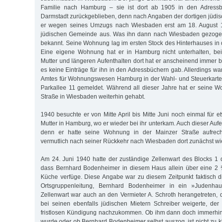
Familie nach Hamburg – sie ist dort ab 1905 in den Adressb
Darmstadt zurückgeblieben, denn nach Angaben der dortigen jüd
er wegen seines Umzugs nach Wiesbaden erst am 18. August 1
jüdischen Gemeinde aus. Was ihn dann nach Wiesbaden gezogen
bekannt. Seine Wohnung lag im ersten Stock des Hinterhauses in 
Eine eigene Wohnung hat er in Hamburg nicht unterhalten, be
Mutter und längeren Aufenthalten dort hat er anscheinend immer b
es keine Einträge für ihn in den Adressbüchern gab. Allerdings w
Amtes für Wohnungswesen Hamburg in der Wahl- und Steuerkartei
Parkallee 11 gemeldet. Während all dieser Jahre hat er seine 
Straße in Wiesbaden weiterhin gehabt.
1940 besuchte er von Mitte April bis Mitte Juni noch einmal für 
Mutter in Hamburg, wo er wieder bei ihr unterkam. Auch dieser Auf
denn er hatte seine Wohnung in der Mainzer Straße aufrech
vermutlich nach seiner Rückkehr nach Wiesbaden dort zunächst wi
Am 24. Juni 1940 hatte der zuständige Zellenwart des Blocks 1 
dass Bernhard Bodenheimer in diesem Haus allein über eine 2
Küche verfüge. Diese Angabe war zu diesem Zeitpunkt faktisch d
Ortsgruppenleitung, Bernhard Bodenheimer in ein »Judenha
Zellenwart war auch an den Vermieter A. Schroth herangetreten, 
bei seinen ebenfalls jüdischen Mietern Schreiber weigerte, de
fristlosen Kündigung nachzukommen. Ob ihm dann doch immerhin 
wurde oder ob Bernhard Bodenheimer selbst auszog, ist nicht zu kl