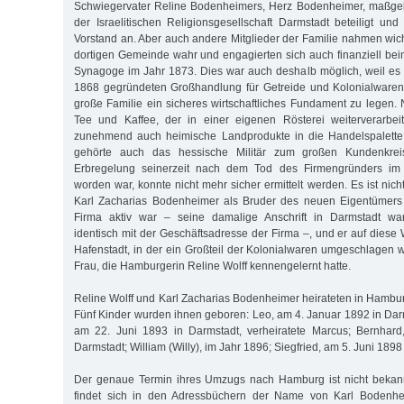
Schwiegervater Reline Bodenheimers, Herz Bodenheimer, maßge
der Israelitischen Religionsgesellschaft Darmstadt beteiligt un
Vorstand an. Aber auch andere Mitglieder der Familie nahmen wich
dortigen Gemeinde wahr und engagierten sich auch finanziell be
Synagoge im Jahr 1873. Dies war auch deshalb möglich, weil es
1868 gegründeten Großhandlung für Getreide und Kolonialwaren 
große Familie ein sicheres wirtschaftliches Fundament zu legen
Tee und Kaffee, der in einer eigenen Rösterei weiterverarbe
zunehmend auch heimische Landprodukte in die Handelspalette 
gehörte auch das hessische Militär zum großen Kundenkrei
Erbregelung seinerzeit nach dem Tod des Firmengründers im 
worden war, konnte nicht mehr sicher ermittelt werden. Es ist nic
Karl Zacharias Bodenheimer als Bruder des neuen Eigentümers 
Firma aktiv war – seine damalige Anschrift in Darmstadt wa
identisch mit der Geschäftsadresse der Firma –, und er auf diese
Hafenstadt, in der ein Großteil der Kolonialwaren umgeschlagen w
Frau, die Hamburgerin Reline Wolff kennengelernt hatte.
Reline Wolff und Karl Zacharias Bodenheimer heirateten in Hambu
Fünf Kinder wurden ihnen geboren: Leo, am 4. Januar 1892 in Darms
am 22. Juni 1893 in Darmstadt, verheiratete Marcus; Bernhard
Darmstadt; William (Willy), im Jahr 1896; Siegfried, am 5. Juni 1898
Der genaue Termin ihres Umzugs nach Hamburg ist nicht bekan
findet sich in den Adressbüchern der Name von Karl Bodenhei