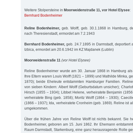
Weitere Stolpersteine in
Moorweidenstraße 11, vor Hotel Elysee
:
Bernhard Bodenheimer
Reline Bodenheimer,
geb. Wolff, geb. 30.1.1868 in Hamburg, de
nach Theresienstadt, ermordet am 7.2.1943
Bernhard Bodenheimer,
geb. 24.7.1895 in Darmstadt, deportiert 
Izbica, ermordet am 20.6.1942 im KZ Majdanek (Lublin)
Moorweidenstraße 11
(vor Hotel Elysee)
Reline Bodenheimer wurde am 30. Januar 1868 in Hamburg als 
Ihre Eltern waren Louis Wolff (1821 – 1899) und Mathilde Minka, 
1870); beide Eheleute entstammten Hamburger Familien. Reline
von sieben Kindern: Albert Wolff (Geburtsdatum unsicher); Charlo
Hirsch (1855 – 1934); Libbet Helene, verheiratete Benjamin (1856
verheiratete Bing (geb. 1858); Moritz Wolff (1864 – 1930); Caecili
(1866 – 1937); Ida, verheiratete Cronheim (geb. 1869). Reline ist a
umgekommen.
Über die frühen Jahre von Reline Wolff ist nichts bekannt. Sie h
Bodenheimer, geboren am 15. Juni 1862. Ihr Ehemann entstammte
Raum Darmstadt, Starkenburg, eine ganz herausragende Rolle gesp