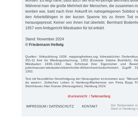
worden. Es liegt nahe, dass auch der erst 46-jährige Bernhard Bo
Während man die große Mehrheit der Menschen, die zusammen mit
worden war, bald nach ihrer Ankunft im nahegelegenen Sobibor 
den Arbeitsfähigen in der kurzen Spanne bis zu ihrem Tod no
herausgepresst. Keiner von ihnen hat überlebt. Bernhard Bodenh
1957 vom Amtsgericht Wiesbaden für tot erklärt.
Stand: November 2024
© Friedemann Hellwig
Quellen: Volkszählung 1939, mappingthelives.org; Adressbücher; Gedenkb
351-11 Amt für Wiedergutmachung, 1302 (Exzerpte Sabine Boehlich); Kla
Wiesbaden 1939–1942. Das Schicksal ihrer Eigentümer und Bewohner
judenhaeuser-wiesbadens/bahnhofstr-46/bernhard-bodenheimer/, Zugriff: 
1302.
Text mit freundlicher Genehmigung der Herausgeber entnommen aus: "Menschen
da waren«: Jüdisches Leben in Hamburg-Blankenese von Petra Bopp Fri
Steinhäuser, Alan Kramer (Herausgeber), Hamburg 2024.
druckansicht
/
Seitenanfang
Der Stolperstein i
IMPRESSUM / DATENSCHUTZ
KONTAKT
Stein in Hamburg v