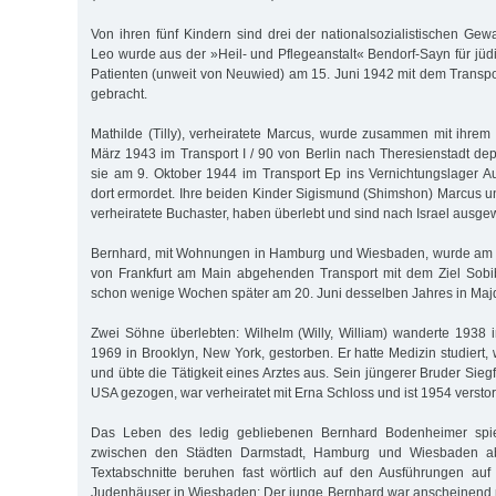
Von ihren fünf Kindern sind drei der nationalsozialistischen Gew
Leo wurde aus der »Heil- und Pflegeanstalt« Bendorf-Sayn für jüd
Patienten (unweit von Neuwied) am 15. Juni 1942 mit dem Transp
gebracht.
Mathilde (Tilly), verheiratete Marcus, wurde zusammen mit ihr
März 1943 im Transport I / 90 von Berlin nach Theresienstadt dep
sie am 9. Oktober 1944 im Transport Ep ins Vernichtungslager A
dort ermordet. Ihre beiden Kinder Sigismund (Shimshon) Marcus u
verheiratete Buchaster, haben überlebt und sind nach Israel ausge
Bernhard, mit Wohnungen in Hamburg und Wiesbaden, wurde am 
von Frankfurt am Main abgehenden Transport mit dem Ziel Sobibo
schon wenige Wochen später am 20. Juni desselben Jahres in Maj
Zwei Söhne überlebten: Wilhelm (Willy, William) wanderte 1938 
1969 in Brooklyn, New York, gestorben. Er hatte Medizin studiert
und übte die Tätigkeit eines Arztes aus. Sein jüngerer Bruder Siegfr
USA gezogen, war verheiratet mit Erna Schloss und ist 1954 versto
Das Leben des ledig gebliebenen Bernhard Bodenheimer spielt
zwischen den Städten Darmstadt, Hamburg und Wiesbaden ab
Textabschnitte beruhen fast wörtlich auf den Ausführungen auf
Judenhäuser in Wiesbaden: Der junge Bernhard war anscheinend 