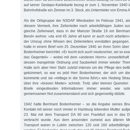
auf seiner Gestapo-Karteikarte bezog er zum 1. November 1940 
Bahnhofstraße ein Zimmer im 3. Stock, als Untermieter von Emma A
Als die Ortsgruppe der NSDAP Wiesbaden im Februar 1941, also
diesem Vermerk, ihre Zellenleiter nach arbeitsfähigen Juden su
gleiche Zellenwart, dass in der Mainzer Straße 19 ein Bernh
Beruf« wohne: »da erst 45 Jahre alt kann er auch noch arbeiten«.
der Umzug ohne Wissen des Zellenleiters vonstatten gegangen
hatte in einem Brief vom 25. Dezember 1940 an ihren Sohn über
Bodenheimer berichtet. »Er kocht sich auch neukoscher, sei so exa
das Gegenteil« – wobei mit dem »anderen Herrn« unzweifelhaft 
dessen mangelnde Ordnung und Sauberkeit immer wieder Thema
Hatte sich aber Herr Stahl zuletzt intensiv um die Pflege des bet
gekümmert, so war es jetzt Herr Bodenheimer, der sich um die
kümmerte und sie »mittags in die Sonne führt,« wie Hedwig Str
über ihre »braven Mieter« schrieb. Trotz aller kleinen Querelen
Briefe eingestreuten Informationen immer wieder, wie sol
gemeinsamen Not zusammenstand und sich gegenseitig stützte.
1942 hatte Bernhard Bodenheimer – so die Angabe seines Brud
Kontakt mit seiner noch immer in Hamburg lebenden Mutter auf
23. Mai mit dem Transport DA 60 von Frankfurt aus in das Du
verbracht wurde. Aus dem ansonsten zumeist aus älteren M
Transport waren in Lublin zwischen 120 und 160 arbeitsfähig