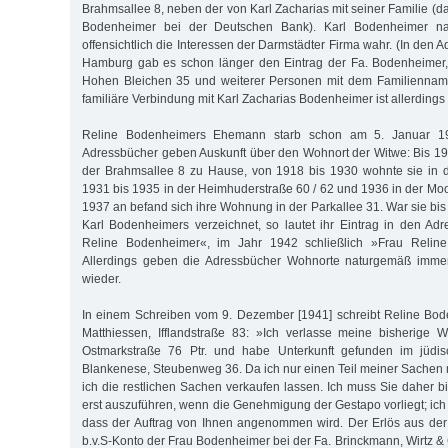
Brahmsallee 8, neben der von Karl Zacharias mit seiner Familie (d
Bodenheimer bei der Deutschen Bank). Karl Bodenheimer n
offensichtlich die Interessen der Darmstädter Firma wahr. (In den 
Hamburg gab es schon länger den Eintrag der Fa. Bodenheimer,
Hohen Bleichen 35 und weiterer Personen mit dem Familiennam
familiäre Verbindung mit Karl Zacharias Bodenheimer ist allerdings
Reline Bodenheimers Ehemann starb schon am 5. Januar 1
Adressbücher geben Auskunft über den Wohnort der Witwe: Bis 191
der Brahmsallee 8 zu Hause, von 1918 bis 1930 wohnte sie in d
1931 bis 1935 in der Heimhuderstraße 60 / 62 und 1936 in der Mo
1937 an befand sich ihre Wohnung in der Parkallee 31. War sie bi
Karl Bodenheimers verzeichnet, so lautet ihr Eintrag in den A
Reline Bodenheimer«, im Jahr 1942 schließlich »Frau Relin
Allerdings geben die Adressbücher Wohnorte naturgemäß immer
wieder.
In einem Schreiben vom 9. Dezember [1941] schreibt Reline B
Matthiessen, Ifflandstraße 83: »Ich verlasse meine bisherig
Ostmarkstraße 76 Ptr. und habe Unterkunft gefunden im jüd
Blankenese, Steubenweg 36. Da ich nur einen Teil meiner Sache
ich die restlichen Sachen verkaufen lassen. Ich muss Sie daher bi
erst auszuführen, wenn die Genehmigung der Gestapo vorliegt; ich b
dass der Auftrag von Ihnen angenommen wird. Der Erlös aus der
b.v.S-Konto der Frau Bodenheimer bei der Fa. Brinckmann, Wirtz &