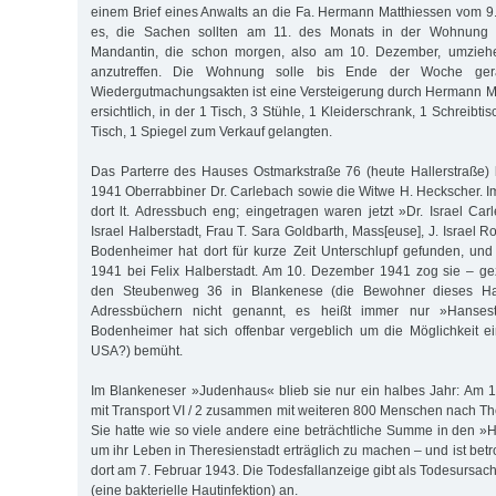
einem Brief eines Anwalts an die Fa. Hermann Matthiessen vom 
es, die Sachen sollten am 11. des Monats in der Wohnung 
Mandantin, die schon morgen, also am 10. Dezember, umziehe
anzutreffen. Die Wohnung solle bis Ende der Woche ger
Wiedergutmachungsakten ist eine Versteigerung durch Hermann M
ersichtlich, in der 1 Tisch, 3 Stühle, 1 Kleiderschrank, 1 Schreibtis
Tisch, 1 Spiegel zum Verkauf gelangten.
Das Parterre des Hauses Ostmarkstraße 76 (heute Hallerstraße)
1941 Oberrabbiner Dr. Carlebach sowie die Witwe H. Heckscher. I
dort lt. Adressbuch eng; eingetragen waren jetzt »Dr. Israel Car
Israel Halberstadt, Frau T. Sara Goldbarth, Mass[euse], J. Israel R
Bodenheimer hat dort für kurze Zeit Unterschlupf gefunden, un
1941 bei Felix Halberstadt. Am 10. Dezember 1941 zog sie – 
den Steubenweg 36 in Blankenese (die Bewohner dieses H
Adressbüchern nicht genannt, es heißt immer nur »Hansest
Bodenheimer hat sich offenbar vergeblich um die Möglichkeit ei
USA?) bemüht.
Im Blankeneser »Judenhaus« blieb sie nur ein halbes Jahr: Am 1
mit Transport VI / 2 zusammen mit weiteren 800 Menschen nach The
Sie hatte wie so viele andere eine beträchtliche Summe in den »H
um ihr Leben in Theresienstadt erträglich zu machen – und ist bet
dort am 7. Februar 1943. Die Todesfallanzeige gibt als Todesursac
(eine bakterielle Hautinfektion) an.