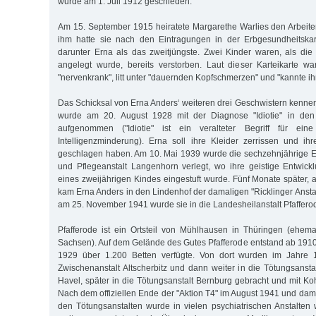
wurde am 1. Juli 1912 geschieden.
Am 15. September 1915 heiratete Margarethe Warlies den Arbeiter 
ihm hatte sie nach den Eintragungen in der Erbgesundheitskart
darunter Erna als das zweitjüngste. Zwei Kinder waren, als die
angelegt wurde, bereits verstorben. Laut dieser Karteikarte w
"nervenkrank", litt unter "dauernden Kopfschmerzen" und "kannte ihr
Das Schicksal von Erna Anders‘ weiteren drei Geschwistern kennen
wurde am 20. August 1928 mit der Diagnose "Idiotie" in den A
aufgenommen ("Idiotie" ist ein veralteter Begriff für ei
Intelligenzminderung). Erna soll ihre Kleider zerrissen und i
geschlagen haben. Am 10. Mai 1939 wurde die sechzehnjährige Er
und Pflegeanstalt Langenhorn verlegt, wo ihre geistige Entwic
eines zweijährigen Kindes eingestuft wurde. Fünf Monate später,
kam Erna Anders in den Lindenhof der damaligen "Ricklinger Ansta
am 25. November 1941 wurde sie in die Landesheilanstalt Pfafferod
Pfafferode ist ein Ortsteil von Mühlhausen in Thüringen (ehem
Sachsen). Auf dem Gelände des Gutes Pfafferode entstand ab 1910 e
1929 über 1.200 Betten verfügte. Von dort wurden im Jahre 1
Zwischenanstalt Altscherbitz und dann weiter in die Tötungsanst
Havel, später in die Tötungsanstalt Bernburg gebracht und mit K
Nach dem offiziellen Ende der "Aktion T4" im August 1941 und dam
den Tötungsanstalten wurde in vielen psychiatrischen Anstalten 