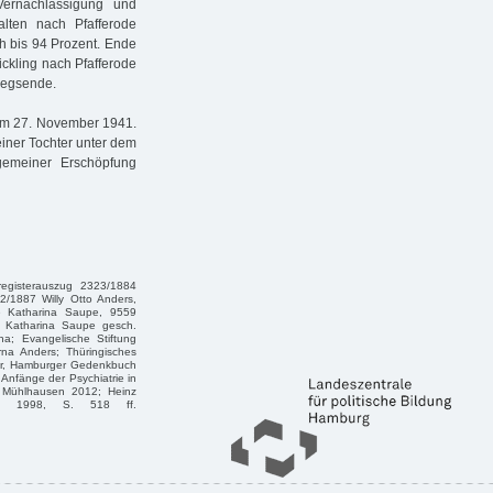
ernachlässigung und
lten nach Pfafferode
ch bis 94 Prozent. Ende
ckling nach Pfafferode
riegsende.
 am 27. November 1941.
einer Tochter unter dem
gemeiner Erschöpfung
egisterauszug 2323/1884
2/1887 Willy Otto Anders,
te Katharina Saupe, 9559
te Katharina Saupe gesch.
na; Evangelische Stiftung
rna Anders; Thüringisches
der, Hamburger Gedenkbuch
Anfänge der Psychiatrie in
, Mühlhausen 2012; Heinz
urg 1998, S. 518 ff.