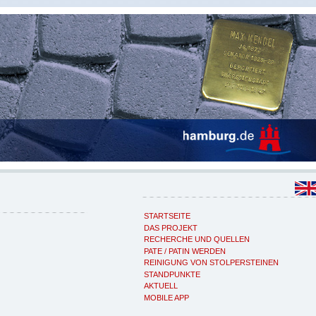
STARTSEITE
DAS PROJEKT
RECHERCHE UND QUELLEN
PATE / PATIN WERDEN
REINIGUNG VON STOLPERSTEINEN
STANDPUNKTE
AKTUELL
MOBILE APP