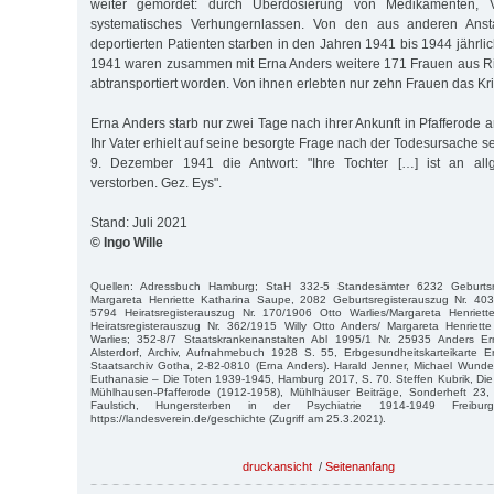
weiter gemordet: durch Überdosierung von Medikamenten, V
systematisches Verhungernlassen. Von den aus anderen Ansta
deportierten Patienten starben in den Jahren 1941 bis 1944 jährli
1941 waren zusammen mit Erna Anders weitere 171 Frauen aus Ri
abtransportiert worden. Von ihnen erlebten nur zehn Frauen das K
Erna Anders starb nur zwei Tage nach ihrer Ankunft in Pfafferode
Ihr Vater erhielt auf seine besorgte Frage nach der Todesursache s
9. Dezember 1941 die Antwort: "Ihre Tochter […] ist an all
verstorben. Gez. Eys".
Stand: Juli 2021
© Ingo Wille
Quellen: Adressbuch Hamburg; StaH 332-5 Standesämter 6232 Geburtsr
Margareta Henriette Katharina Saupe, 2082 Geburtsregisterauszug Nr. 403
5794 Heiratsregisterauszug Nr. 170/1906 Otto Warlies/Margareta Henriet
Heiratsregisterauszug Nr. 362/1915 Willy Otto Anders/ Margareta Henriet
Warlies; 352-8/7 Staatskrankenanstalten Abl 1995/1 Nr. 25935 Anders Er
Alsterdorf, Archiv, Aufnahmebuch 1928 S. 55, Erbgesundheitskarteikarte E
Staatsarchiv Gotha, 2-82-0810 (Erna Anders). Harald Jenner, Michael Wun
Euthanasie – Die Toten 1939-1945, Hamburg 2017, S. 70. Steffen Kubrik, Die 
Mühlhausen-Pfafferode (1912-1958), Mühlhäuser Beiträge, Sonderheft 23
Faulstich, Hungersterben in der Psychiatrie 1914-1949 Freib
https://landesverein.de/geschichte (Zugriff am 25.3.2021).
druckansicht
/
Seitenanfang