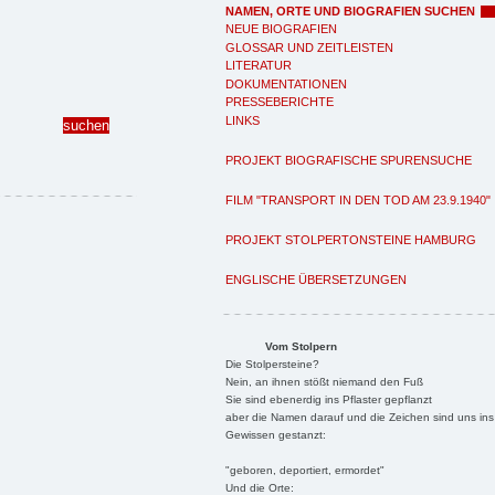
NAMEN, ORTE UND BIOGRAFIEN SUCHEN
NEUE BIOGRAFIEN
GLOSSAR UND ZEITLEISTEN
LITERATUR
DOKUMENTATIONEN
PRESSEBERICHTE
LINKS
PROJEKT BIOGRAFISCHE SPURENSUCHE
FILM "TRANSPORT IN DEN TOD AM 23.9.1940"
PROJEKT STOLPERTONSTEINE HAMBURG
ENGLISCHE ÜBERSETZUNGEN
Vom Stolpern
Die Stolpersteine?
Nein, an ihnen stößt niemand den Fuß
Sie sind ebenerdig ins Pflaster gepflanzt
aber die Namen darauf und die Zeichen sind uns ins
Gewissen gestanzt:
"geboren, deportiert, ermordet"
Und die Orte: