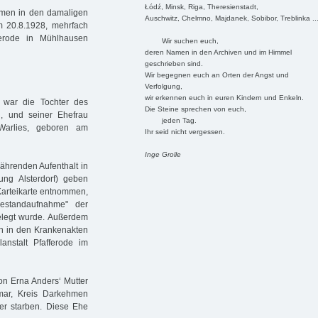
Łódź, Minsk, Riga, Theresienstadt,
men in den damaligen
Auschwitz, Chelmno, Majdanek, Sobibor, Treblinka ..
am 20.8.1928, mehrfach
fferode in Mühlhausen
Wir suchen euch,
deren Namen in den Archiven und im Himmel
geschrieben sind.
Wir begegnen euch an Orten der Angst und
Verfolgung,
wir erkennen euch in euren Kindern und Enkeln.
war die Tochter des
Die Steine sprechen von euch,
g, und seiner Ehefrau
jeden Tag.
Warlies, geboren am
Ihr seid nicht vergessen.
Inge Grolle
währenden Aufenthalt in
tung Alsterdorf) geben
 Karteikarte entnommen,
estandaufnahme" der
legt wurde. Außerdem
en in den Krankenakten
anstalt Pfafferode im
on Erna Anders‘ Mutter
mar, Kreis Darkehmen
ter starben. Diese Ehe