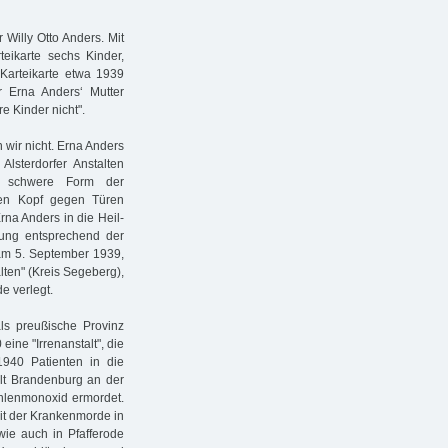
Willy Otto Anders. Mit
eikarte sechs Kinder,
 Karteikarte etwa 1939
ar Erna Anders‘ Mutter
e Kinder nicht".
 wir nicht. Erna Anders
lsterdorfer Anstalten
ne schwere Form der
hren Kopf gegen Türen
na Anders in die Heil-
klung entsprechend der
 am 5. September 1939,
lten" (Kreis Segeberg),
e verlegt.
als preußische Provinz
ine "Irrenanstalt", die
940 Patienten in die
alt Brandenburg an der
ohlenmonoxid ermordet.
it der Krankenmorde in
wie auch in Pfafferode