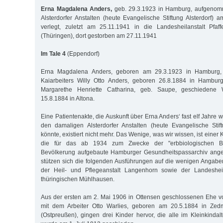
Erna Magdalena Anders,
geb. 29.3.1923 in Hamburg, aufgenom
Alsterdorfer Anstalten (heute Evangelische Stiftung Alsterdorf) 
verlegt, zuletzt am 25.11.1941 in die Landesheilanstalt Pfa
(Thüringen), dort gestorben am 27.11.1941
Im Tale 4
(Eppendorf)
Erna Magdalena Anders, geboren am 29.3.1923 in Hamburg, 
Kaiarbeiters Willy Otto Anders, geboren 26.8.1884 in Hambur
Margarethe Henriette Catharina, geb. Saupe, geschiedene 
15.8.1884 in Altona.
Eine Patientenakte, die Auskunft über Erna Anders‘ fast elf Jahre 
den damaligen Alsterdorfer Anstalten (heute Evangelische Stif
könnte, existiert nicht mehr. Das Wenige, was wir wissen, ist einer
die für das ab 1934 zum Zwecke der "erbbiologischen B
Bevölkerung aufgebaute Hamburger Gesundheitspassarchiv ange
stützen sich die folgenden Ausführungen auf die wenigen Angab
der Heil- und Pflegeanstalt Langenhorn sowie der Landesheil
thüringischen Mühlhausen.
Aus der ersten am 2. Mai 1906 in Ottensen geschlossenen Ehe v
mit dem Arbeiter Otto Warlies, geboren am 20.5.1884 in Zed
(Ostpreußen), gingen drei Kinder hervor, die alle im Kleinkindal