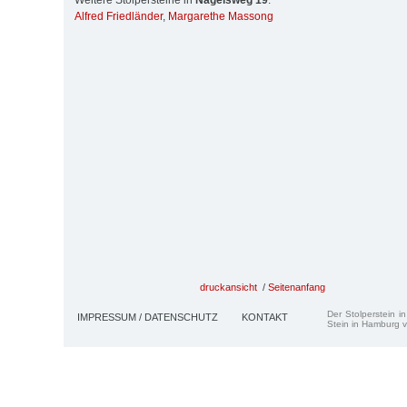
Weitere Stolpersteine in
Nagelsweg 19
:
Alfred Friedländer
,
Margarethe Massong
druckansicht
/
Seitenanfang
Der Stolperstein i
IMPRESSUM / DATENSCHUTZ
KONTAKT
Stein in Hamburg v