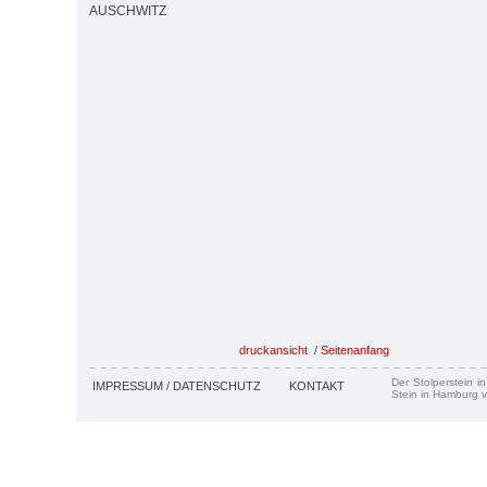
AUSCHWITZ
druckansicht
/
Seitenanfang
Der Stolperstein i
IMPRESSUM / DATENSCHUTZ
KONTAKT
Stein in Hamburg v