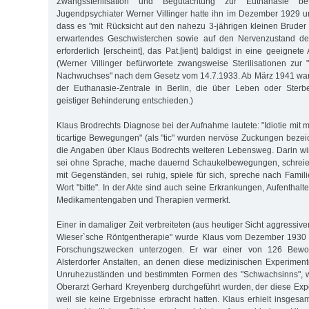
Zwangssterilisation und Begutachtung zur Euthanasie bet
Jugendpsychiater Werner Villinger hatte ihn im Dezember 1929 unt
dass es "mit Rücksicht auf den nahezu 3-jährigen kleinen Brude
erwartendes Geschwisterchen sowie auf den Nervenzustand der
erforderlich [erscheint], das Pat.[ient] baldigst in eine geeignete 
(Werner Villinger befürwortete zwangsweise Sterilisationen zur
Nachwuchses" nach dem Gesetz vom 14.7.1933. Ab März 1941 war 
der Euthanasie-Zentrale in Berlin, die über Leben oder Ster
geistiger Behinderung entschieden.)
Klaus Brodrechts Diagnose bei der Aufnahme lautete: "Idiotie mit
ticartige Bewegungen" (als "tic" wurden nervöse Zuckungen bezeic
die Angaben über Klaus Bodrechts weiteren Lebensweg. Darin wir
sei ohne Sprache, mache dauernd Schaukelbewegungen, schreie 
mit Gegenständen, sei ruhig, spiele für sich, spreche nach Famil
Wort "bitte". In der Akte sind auch seine Erkrankungen, Aufenthalte
Medikamentengaben und Therapien vermerkt.
Einer in damaliger Zeit verbreiteten (aus heutiger Sicht aggressive
Wieser`sche Röntgentherapie" wurde Klaus vom Dezember 1930 
Forschungszwecken unterzogen. Er war einer von 126 Bewo
Alsterdorfer Anstalten, an denen diese medizinischen Experime
Unruhezuständen und bestimmten Formen des "Schwachsinns", w
Oberarzt Gerhard Kreyenberg durchgeführt wurden, der diese Ex
weil sie keine Ergebnisse erbracht hatten. Klaus erhielt insgesa