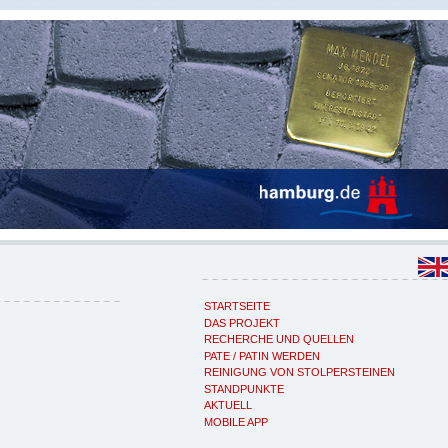
STARTSEITE
DAS PROJEKT
RECHERCHE UND QUELLEN
PATE / PATIN WERDEN
REINIGUNG VON STOLPERSTEINEN
STANDPUNKTE
AKTUELL
MOBILE APP