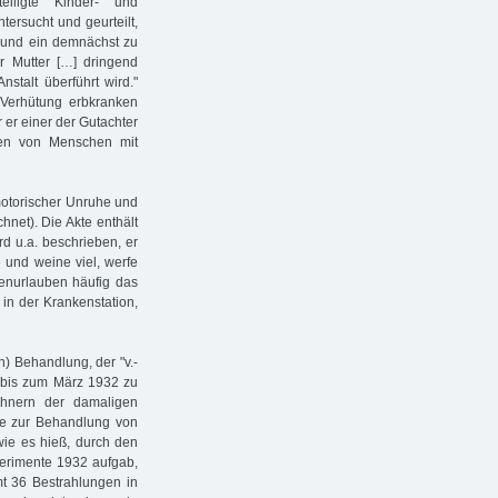
eiligte Kinder- und
ersucht und geurteilt,
r und ein demnächst zu
 Mutter […] dringend
Anstalt überführt wird."
 "Verhütung erbkranken
er einer der Gutachter
ben von Menschen mit
 motorischer Unruhe und
hnet). Die Akte enthält
d u.a. beschrieben, er
und weine viel, werfe
ienurlauben häufig das
 in der Krankenstation,
n) Behandlung, der "v.-
bis zum März 1932 zu
hnern der damaligen
nte zur Behandlung von
ie es hieß, durch den
perimente 1932 aufgab,
mt 36 Bestrahlungen in