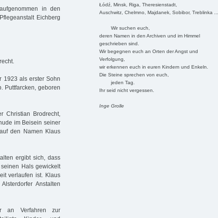
Łódź, Minsk, Riga, Theresienstadt,
 aufgenommen in den
Auschwitz, Chelmno, Majdanek, Sobibor, Treblinka ..
 Pflegeanstalt Eichberg
Wir suchen euch,
deren Namen in den Archiven und im Himmel
geschrieben sind.
Wir begegnen euch an Orten der Angst und
Verfolgung,
recht.
wir erkennen euch in euren Kindern und Enkeln.
Die Steine sprechen von euch,
ar 1923 als erster Sohn
jeden Tag.
. Puttfarcken, geboren
Ihr seid nicht vergessen.
Inge Grolle
r Christian Brodrecht,
ehude im Beisein seiner
) auf den Namen Klaus
lten ergibt sich, dass
 seinen Hals gewickelt
it verlaufen ist. Klaus
sterdorfer Anstalten
r an Verfahren zur