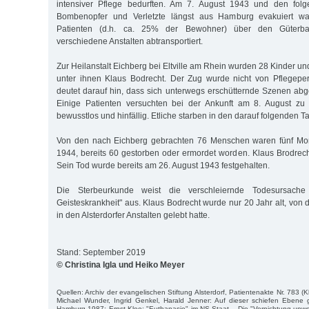
intensiver Pflege bedurften. Am 7. August 1943 und den folg
Bombenopfer und Verletzte längst aus Hamburg evakuiert w
Patienten (d.h. ca. 25% der Bewohner) über den Güterba
verschiedene Anstalten abtransportiert.
Zur Heilanstalt Eichberg bei Eltville am Rhein wurden 28 Kinder un
unter ihnen Klaus Bodrecht. Der Zug wurde nicht von Pflegepers
deutet darauf hin, dass sich unterwegs erschütternde Szenen ab
Einige Patienten versuchten bei der Ankunft am 8. August zu 
bewusstlos und hinfällig. Etliche starben in den darauf folgenden T
Von den nach Eichberg gebrachten 76 Menschen waren fünf Mon
1944, bereits 60 gestorben oder ermordet worden. Klaus Brodrech
Sein Tod wurde bereits am 26. August 1943 festgehalten.
Die Sterbeurkunde weist die verschleiernde Todesursach
Geisteskrankheit" aus. Klaus Bodrecht wurde nur 20 Jahr alt, von
in den Alsterdorfer Anstalten gelebt hatte.
Stand: September 2019
© Christina Igla und Heiko Meyer
Quellen: Archiv der evangelischen Stiftung Alsterdorf, Patientenakte Nr. 783 (K
Michael Wunder, Ingrid Genkel, Harald Jenner: Auf dieser schiefen Ebene g
Hamburg 1987; Ernst Klee: "Euthanasie" im NS-Staat – Die "Vernichtung unwe