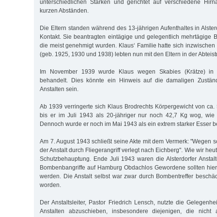
unterschiedlichen Stärken und gerichtet auf verschiedene Hirn
kurzen Abständen.
Die Eltern standen während des 13-jährigen Aufenthaltes in Alste
Kontakt. Sie beantragten eintägige und gelegentlich mehrtägige 
die meist genehmigt wurden. Klaus‘ Familie hatte sich inzwischen 
(geb. 1925, 1930 und 1938) lebten nun mit den Eltern in der Abteist
Im November 1939 wurde Klaus wegen Skabies (Krätze) in d
behandelt. Dies könnte ein Hinweis auf die damaligen Zuständ
Anstalten sein.
Ab 1939 verringerte sich Klaus Brodrechts Körpergewicht von ca. 
bis er im Juli 1943 als 20-jähriger nur noch 42,7 Kg wog, wie 
Dennoch wurde er noch im Mai 1943 als ein extrem starker Esser b
Am 7. August 1943 schließt seine Akte mit dem Vermerk: "Wegen
der Anstalt durch Fliegerangriff verlegt nach Eichberg". Wie wir he
Schutzbehauptung. Ende Juli 1943 waren die Alsterdorfer Anstalte
Bombenbangriffe auf Hamburg Obdachlos Gewordene sollten hier 
werden. Die Anstalt selbst war zwar durch Bombentreffer beschädi
worden.
Der Anstaltsleiter, Pastor Friedrich Lensch, nutzte die Gelegenhe
Anstalten abzuschieben, insbesondere diejenigen, die nicht 