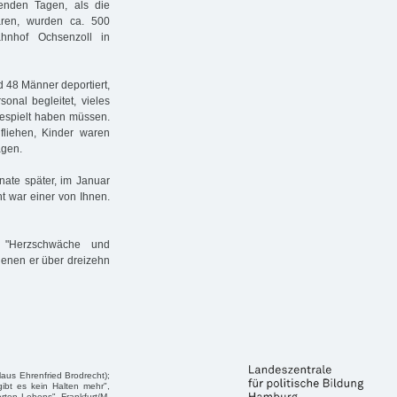
enden Tagen, als die
aren, wurden ca. 500
hnhof Ochsenzoll in
d 48 Männer deportiert,
onal begleitet, vieles
gespielt haben müssen.
fliehen, Kinder waren
agen.
ate später, im Januar
t war einer von Ihnen.
e "Herzschwäche und
 denen er über dreizehn
laus Ehrenfried Brodrecht);
ibt es kein Halten mehr",
rten Lebens", Frankfurt/M.