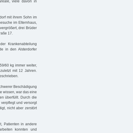
areale, viele davon in
rdorf mit ihrem Sohn im
Besuche im Elternhaus,
vergrößert, drei Brüder
raße 17.
er Krankenabteilung
e in den Alsterdorfer
59/60 kg immer weiter,
zuletzt mit 12 Jahren.
eschrieben.
 schwerer Beschädigung
ute wissen, war das eine
n überfüllt. Durch die
verpflegt und versorgt
gt, nicht aber zerstört
it, Patienten in andere
arbeiten konnten und