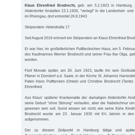
Klaus Ehrenfried Brodrecht,
geb. am 5.2.1923 in Hamburg,
Alsterdorfer Anstalten 23.1.1930, "verlegt" in die Landesheil- und
im Rheingau, dort ermordet 26.8.1943
Stolperstein: Abteistraße 17
Seit August 2019 erinnert ein Stolperstein an Klaus Ehrenfried Brod
Er war hier, im großelterlichen Puttfarckschen Haus, am 5. Febru
des Kaufmannes Werner Brodrecht und seiner Frau Ilse Olga, geb
worden.
Fünf Monate später, am 30. Juni 1923, taufte ihn sein Großvate
Pfarrer in Dorndorf a.d. Saale, in der Kirche St. Johannis Harvest
Paten Hans Puttfarcken (Onkel) und Christine Brodrecht (Tante
Ehrenfried.
Aus Klaus‘ späterer Krankenakte der damaligen Alsterdorfer Ansta
seine Geburt "ohne Störung" verlaufen, aber die Nabelschnur um
gewesen sein soll. Sonst wissen wir nicht, wie seine frühe Kindhe
Brodrecht wurde am 23. Januar 1930 mit 6½ Jahren in den Al
aufgenommen.
Der zu diesem Zeitpunkt in Hamburg tätige und späte