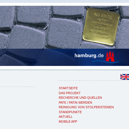
STARTSEITE
DAS PROJEKT
RECHERCHE UND QUELLEN
PATE / PATIN WERDEN
REINIGUNG VON STOLPERSTEINEN
STANDPUNKTE
AKTUELL
MOBILE APP