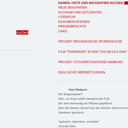
NAMEN, ORTE UND BIOGRAFIEN SUCHEN
NEUE BIOGRAFIEN
GLOSSAR UND ZEITLEISTEN
LITERATUR
DOKUMENTATIONEN
PRESSEBERICHTE
LINKS
PROJEKT BIOGRAFISCHE SPURENSUCHE
FILM "TRANSPORT IN DEN TOD AM 23.9.1940"
PROJEKT STOLPERTONSTEINE HAMBURG
ENGLISCHE ÜBERSETZUNGEN
Vom Stolpern
Die Stolpersteine?
Nein, an ihnen stößt niemand den Fuß
Sie sind ebenerdig ins Pflaster gepflanzt
aber die Namen darauf und die Zeichen sind uns ins
Gewissen gestanzt:
"geboren, deportiert, ermordet"
Und die Orte: