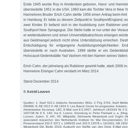
Ende 1945 wurde Roy in Amsterdam geboren, Hans‘ und Hannelo
übersiedelte 1951 in die USA. 1960 kam die Tochter Vera in New Yor
Hannelores Bruder Erich Cahn stellte 1956 einen Antrag beim Am
in Hamburg. Er lebte zu diesem Zeitpunkt in Southport/England, wa
zwei Kinder. Er befand sich in der Ausbildung zum Rabbiner un
Southport New Synagogue. Die Stelle hatte er nur unter der Vorau
er weiterstudieren und einen Universitätsabschluss erlangen würde
aus Geldmangel jedoch nicht ohne Unterstützung erreichen. Desh
Entschädigung für entgangene Ausbildungsmöglichkeiten. E
übersiedelte er nach Australien. 1999 stellte er ein Gedenkbla
Holocaust-Gedenkstätte Yad Vashem mit den Namen seines Vaters u
Erich Cahn, der jahrelang als Rabbiner gewirkt hatte, starb 2006 in 
Hannelore Eisinger Cahn verstarb im März 2014.
Stand Dezember 2014
© Astrid Louven
Quellen: 1; StaH 522-1 Jüdische Gemeinden 992e; 2 FVg 3704; StaH Meld
090888; 8; AB 1913 II; AB 1924 II; Leo Baeck Centre for progressive Judaism,
Administative Secretary, LBC, E-Mail vom 8.5.2007; Jahrbuch 1933/34 Nr. 5 S.
1937/38 Nr. 9 S. 140; Ina S. Lorenz, Gründung in: Peter Freimark u. a. (Hrsg
Louven, Juden, S. 44f., 65; Wikipädia. Stichworte Westerbork und Vught; H
associated researcher des Netherlands Institute for War Documentation, E
Personenstand 332-5 3371 v. 1069/20 und 332-5 13578 v. 14/1931; AB 1932 I
Westerbork Girl, Berlin 2010; Auskunft von Steffie van den Oord, E-Mail vo