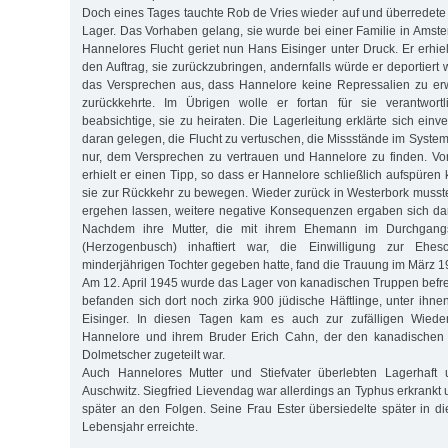
Doch eines Tages tauchte Rob de Vries wieder auf und überredete 
Lager. Das Vorhaben gelang, sie wurde bei einer Familie in Amst
Hannelores Flucht geriet nun Hans Eisinger unter Druck. Er erhie
den Auftrag, sie zurückzubringen, andernfalls würde er deportier
das Versprechen aus, dass Hannelore keine Repressalien zu er
zurückkehrte. Im Übrigen wolle er fortan für sie verantwort
beabsichtige, sie zu heiraten. Die Lagerleitung erklärte sich einv
daran gelegen, die Flucht zu vertuschen, die Missstände im System
nur, dem Versprechen zu vertrauen und Hannelore zu finden. Vo
erhielt er einen Tipp, so dass er Hannelore schließlich aufspüren
sie zur Rückkehr zu bewegen. Wieder zurück in Westerbork musste
ergehen lassen, weitere negative Konsequenzen ergaben sich dara
Nachdem ihre Mutter, die mit ihrem Ehemann im Durchgang
(Herzogenbusch) inhaftiert war, die Einwilligung zur Ehes
minderjährigen Tochter gegeben hatte, fand die Trauung im März 19
Am 12. April 1945 wurde das Lager von kanadischen Truppen befrei
befanden sich dort noch zirka 900 jüdische Häftlinge, unter ih
Eisinger. In diesen Tagen kam es auch zur zufälligen Wied
Hannelore und ihrem Bruder Erich Cahn, der den kanadischen 
Dolmetscher zugeteilt war.
Auch Hannelores Mutter und Stiefvater überlebten Lagerhaft 
Auschwitz. Siegfried Lievendag war allerdings an Typhus erkrankt 
später an den Folgen. Seine Frau Ester übersiedelte später in d
Lebensjahr erreichte.