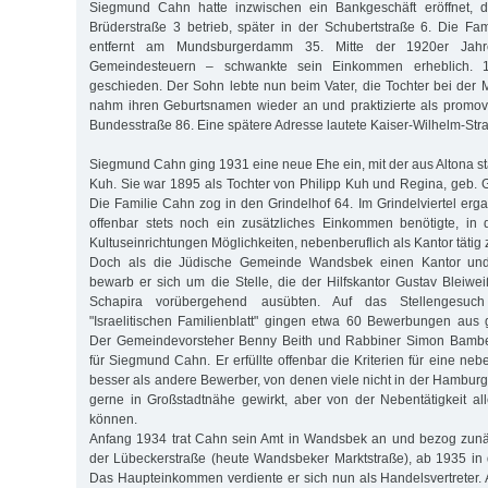
Siegmund Cahn hatte inzwischen ein Bankgeschäft eröffnet, d
Brüderstraße 3 betrieb, später in der Schubertstraße 6. Die Fam
entfernt am Mundsburgerdamm 35. Mitte der 1920er Jah
Gemeindesteuern – schwankte sein Einkommen erheblich.
geschieden. Der Sohn lebte nun beim Vater, die Tochter bei der M
nahm ihren Geburtsnamen wieder an und praktizierte als promovi
Bundesstraße 86. Eine spätere Adresse lautete Kaiser-Wilhelm-Str
Siegmund Cahn ging 1931 eine neue Ehe ein, mit der aus Altona 
Kuh. Sie war 1895 als Tochter von Philipp Kuh und Regina, geb.
Die Familie Cahn zog in den Grindelhof 64. Im Grindelviertel erg
offenbar stets noch ein zusätzliches Einkommen benötigte, i
Kultuseinrichtungen Möglichkeiten, nebenberuflich als Kantor tätig
Doch als die Jüdische Gemeinde Wandsbek einen Kantor und H
bewarb er sich um die Stelle, die der Hilfskantor Gustav Bleiwei
Schapira vorübergehend ausübten. Auf das Stellengesuc
"Israelitischen Familienblatt" gingen etwa 60 Bewerbungen aus
Der Gemeindevorsteher Benny Beith und Rabbiner Simon Bamber
für Siegmund Cahn. Er erfüllte offenbar die Kriterien für eine neb
besser als andere Bewerber, von denen viele nicht in der Hamburg
gerne in Großstadtnähe gewirkt, aber von der Nebentätigkeit all
können.
Anfang 1934 trat Cahn sein Amt in Wandsbek an und bezog zun
der Lübeckerstraße (heute Wandsbeker Marktstraße), ab 1935 in
Das Haupteinkommen verdiente er sich nun als Handelsvertreter.