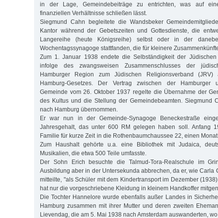
in der Lage, Gemeindebeiträge zu entrichten, was auf ein
finanziellen Verhältnisse schließen lässt.
Siegmund Cahn begleitete die Wandsbeker Gemeindemitglieder
Kantor während der Gebetszeiten und Gottesdienste, die entw
Langereihe (heute Königsreihe) selbst oder in der daneb
Wochentagssynagoge stattfanden, die für kleinere Zusammenkünfte
Zum 1. Januar 1938 endete die Selbständigkeit der Jüdisch
infolge des zwangsweisen Zusammenschlusses der jüdis
Hamburger Region zum Jüdischen Religionsverband (JRV) a
Hamburg-Gesetzes. Der Vertrag zwischen der Hamburger 
Gemeinde vom 26. Oktober 1937 regelte die Übernahme der Ge
des Kultus und die Stellung der Gemeindebeamten. Siegmund C
nach Hamburg übernommen.
Er war nun in der Gemeinde-Synagoge Beneckestraße einge
Jahresgehalt, das unter 600 RM gelegen haben soll. Anfang 1
Familie für kurze Zeit in die Rothenbaumchaussee 22, einen Monat sp
Zum Haushalt gehörte u.a. eine Bibliothek mit Judaica, deut
Musikalien, die etwa 500 Teile umfasste.
Der Sohn Erich besuchte die Talmud-Tora-Realschule im Grin
Ausbildung aber in der Untersekunda abbrechen, da er, wie Carla 
mitteilte, "als Schüler mit dem Kindertransport im Dezember (193
hat nur die vorgeschriebene Kleidung in kleinem Handkoffer mitg
Die Tochter Hannelore wurde ebenfalls außer Landes in Sicherheit
Hamburg zusammen mit ihrer Mutter und deren zweiten Ehemann
Lievendag, die am 5. Mai 1938 nach Amsterdam auswanderten, wo 