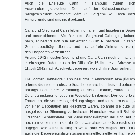
Auch die Eheleute Cahn in Hamburg trugen sich
Auswanderungsabsichten. Denn auf der Kultussteuerkarte i
"ausgeschieden" vermerkt: März 39 Belgien/USA. Doch daz
Hintergründe sind uns nicht bekannt.
Carla und Siegmund Cahn lebten nun allein und fristeten ihr Dase
und bescheideneren Verhältnissen. Siegmund Cahn ging keiner 
nach, er befand sich nun mit Anfang 50 im Ruhestand. Er zahl
Gemeindebeiträge, die nach und nach auf ein Minimum sanken,
des Ehepaares verdeutlicht.
Anfang 1942 mussten Siegmund und Carla Cahn noch einmal umz
in ein sogen. Judenhaus in der Dillstraße 15, ihre letzte Adresse.
11. Juli 1942 nach Auschwitz deportiert, wo sich ihre Spur verliert.
Die Tochter Hannelore Cahn besuchte in Amsterdam eine jüdis
erlernte die niederländische Sprache, die sie bald fließend beherr
anfangs noch einer Verhaftung entziehen konnte, wurde sie
Durchgangslager für Juden in Westerbork interniert. Dort gehörte 
Frauen an, die vor der Lagerleitung singen und tanzen mussten, 
vor einer Deportation nur geschützt waren, solange sie gute U
ausgelassene Stimmung verbreiteten. Hannelore war mit Rob de
jüdischen Schauspieler und Widerstandskämpfer, der sich seit i
noch um sie kümmern konnte. Der etwas ältere, aus Österreich st
dagegen war selbst Häftling in Westerbork. Als Mitglied der jüdi
auch die Deportationslisten zusammenstellte, stellte er Hannelor