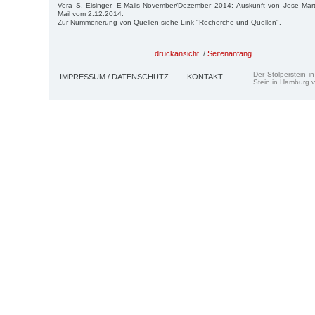
Vera S. Eisinger, E-Mails November/Dezember 2014; Auskunft von Jose Mart
Mail vom 2.12.2014.
Zur Nummerierung von Quellen siehe Link "Recherche und Quellen".
druckansicht
/
Seitenanfang
Der Stolperstein i
IMPRESSUM / DATENSCHUTZ
KONTAKT
Stein in Hamburg v