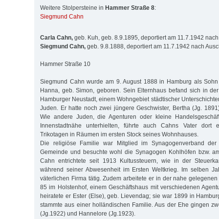
Weitere Stolpersteine in
Hammer Straße 8
:
Siegmund Cahn
Carla Cahn,
geb. Kuh, geb. 8.9.1895, deportiert am 11.7.1942 nac
Siegmund Cahn,
geb. 9.8.1888, deportiert am 11.7.1942 nach Ausc
Hammer Straße 10
Siegmund Cahn wurde am 9. August 1888 in Hamburg als Soh
Hanna, geb. Simon, geboren. Sein Elternhaus befand sich in der
Hamburger Neustadt, einem Wohngebiet städtischer Unterschichten
Juden. Er hatte noch zwei jüngere Geschwister, Bertha (Jg. 1891)
Wie andere Juden, die Agenturen oder kleine Handelsgeschäft
Innenstadtnähe unterhielten, führte auch Cahns Vater dort 
Trikotagen in Räumen im ersten Stock seines Wohnhauses.
Die religiöse Familie war Mitglied im Synagogenverband der D
Gemeinde und besuchte wohl die Synagogen Kohlhöfen bzw. am
Cahn entrichtete seit 1913 Kultussteuern, wie in der Steuerka
während seiner Abwesenheit im Ersten Weltkrieg. Im selben Ja
väterlichen Firma tätig. Zudem arbeitete er in der nahe gelegene
85 im Holstenhof, einem Geschäftshaus mit verschiedenen Agent
heiratete er Ester (Else), geb. Lievendag; sie war 1899 in Hamb
stammte aus einer holländischen Familie. Aus der Ehe gingen zwe
(Jg.1922) und Hannelore (Jg.1923).