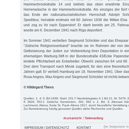
Hammerbrookstraße 14 und betrieb das oben erwähnte Einze
Herrenwäsche in der Hammer­brookstraße. Als einziges der fünf 
das Ende der nationalsozialistischen Herrschaft. Adolph Sch
Spediteur, heiratete erstmals mit 60 Jahren 1938 die Witwe Els
und zog zu ihr nach Eppendorf. Er starb bereits am 25. Februa
wurde am 6. Dezember 1941 nach Riga deportiert.
Im Sommer 1941 verließen Siegmund Schickler und das Ehepaar 
"Jüdische Religionsverband" brachte sie im Rahmen der von de
Gettoisierung der Juden zur Vorbereitung ihrer Deportation in 
ehemaligen Warburg-Stift in der Bundesstraße 43/Ecke Papenda
leistete Pflicht­arbeit als Erdarbeiter. Obwohl zwischen 64 und 66
Drei dem Transport nach Minsk zugeteilt, für den eine theoretisc
Jahren galt. Er verließ Hamburg am 18. November 1941. Über das
Rosa Angres, Max Angres und Siegmund Schickler ist nichts bekann
© Hildegard Thevs
Quellen: 1; 4; 5; BA 1939; StaH, 231-7 Handelsregister, A 1 Bd 21, Nr. 5479; 
K 3826; 552-1 Jüdische Gemeinden, 391; 992 e 2, Bd. 3; Altonaer Ad
Lachmund, Altona; Karte St. Pauli–Altona 1917, durch freundliche Vermittlung
Zur Nummerierung häufig genutzter Quellen siehe Recherche und Quellen.
druckansicht
/
Seitenanfang
Der Stolperstein i
IMPRESSUM / DATENSCHUTZ
KONTAKT