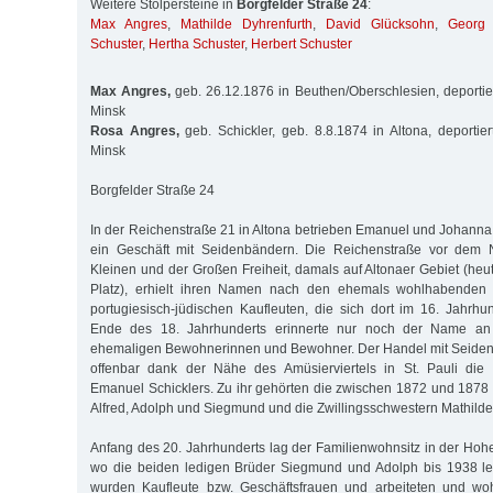
Weitere Stolpersteine in
Borgfelder Straße 24
:
Max Angres
,
Mathilde Dyhrenfurth
,
David Glücksohn
,
Georg
Schuster
,
Hertha Schuster
,
Herbert Schuster
Max Angres,
geb. 26.12.1876 in Beuthen/Oberschlesien, deporti
Minsk
Rosa Angres,
geb. Schickler, geb. 8.8.1874 in Altona, deporti
Minsk
Borgfelder Straße 24
In der Reichenstraße 21 in Altona betrieben Emanuel und Johanna 
ein Geschäft mit Seidenbändern. Die Reichenstraße vor dem N
Kleinen und der Großen Freiheit, damals auf Altonaer Gebiet (heu
Platz), erhielt ihren Namen nach den ehemals wohlhabenden 
portugiesisch-jüdischen Kaufleuten, die sich dort im 16. Jahrhu
Ende des 18. Jahr­hun­derts erinnerte nur noch der Name an
ehemaligen Bewohnerinnen und Bewohner. Der Handel mit Seiden
offenbar dank der Nähe des Amüsierviertels in St. Pauli die 
Emanuel Schicklers. Zu ihr gehörten die zwischen 1872 und 187
Alfred, Adolph und Siegmund und die Zwillingsschwestern Mathild
Anfang des 20. Jahrhunderts lag der Familienwohnsitz in der Hohe
wo die beiden ledigen Brüder Siegmund und Adolph bis 1938 leb
wurden Kaufleute bzw. Geschäftsfrauen und arbeiteten und wo