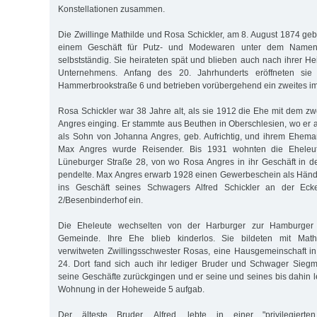
Konstellationen zusammen.
Die Zwillinge Mathilde und Rosa Schickler, am 8. August 1874 geb
einem Geschäft für Putz- und Modewaren unter dem Namen 
selbstständig. Sie heirateten spät und blieben auch nach ihrer He
Unternehmens. Anfang des 20. Jahrhunderts eröffneten sie
Hammerbrookstraße 6 und betrieben vorübergehend ein zweites i
Rosa Schickler war 38 Jahre alt, als sie 1912 die Ehe mit dem z
Angres einging. Er stammte aus Beuthen in Oberschlesien, wo e
als Sohn von Johanna Angres, geb. Aufrichtig, und ihrem Ehema
Max Angres wurde Reisender. Bis 1931 wohnten die Eheleut
Lüneburger Straße 28, von wo Rosa Angres in ihr Geschäft in 
pendelte. Max Angres erwarb 1928 einen Gewerbeschein als Händl
ins Geschäft seines Schwagers Alfred Schickler an der Ec
2/Besenbinderhof ein.
Die Eheleute wechselten von der Har­burger zur Hamburger De
Gemeinde. Ihre Ehe blieb kinderlos. Sie bildeten mit Mathil
verwitweten Zwillingsschwester Rosas, eine Hausgemeinschaft in
24. Dort fand sich auch ihr lediger Bruder und Schwager Siegm
seine Geschäfte zurückgingen und er seine und seines bis dahin 
Wohnung in der Hoheweide 5 aufgab.
Der älteste Bruder, Alfred, lebte in einer "privilegiert