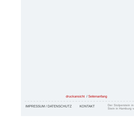
druckansicht
/
Seitenanfang
Der Stolperstein i
IMPRESSUM / DATENSCHUTZ
KONTAKT
Stein in Hamburg v