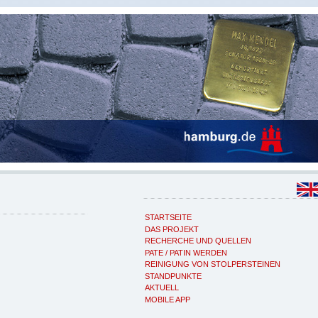
STARTSEITE
DAS PROJEKT
RECHERCHE UND QUELLEN
PATE / PATIN WERDEN
REINIGUNG VON STOLPERSTEINEN
STANDPUNKTE
AKTUELL
MOBILE APP