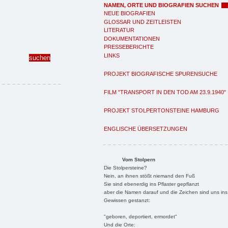
NAMEN, ORTE UND BIOGRAFIEN SUCHEN
NEUE BIOGRAFIEN
GLOSSAR UND ZEITLEISTEN
LITERATUR
DOKUMENTATIONEN
PRESSEBERICHTE
LINKS
PROJEKT BIOGRAFISCHE SPURENSUCHE
FILM "TRANSPORT IN DEN TOD AM 23.9.1940"
PROJEKT STOLPERTONSTEINE HAMBURG
ENGLISCHE ÜBERSETZUNGEN
Vom Stolpern
Die Stolpersteine?
Nein, an ihnen stößt niemand den Fuß
Sie sind ebenerdig ins Pflaster gepflanzt
aber die Namen darauf und die Zeichen sind uns ins
Gewissen gestanzt:
"geboren, deportiert, ermordet"
Und die Orte: