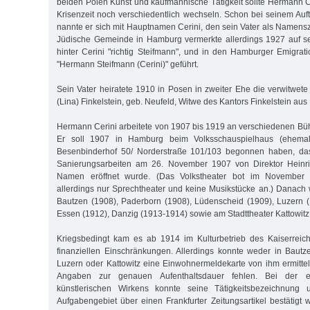
beiden Polen Kunst und kaufmännische Tätigkeit sollte Hermann Cer
Krisenzeit noch verschiedentlich wechseln. Schon bei seinem Auf
nannte er sich mit Hauptnamen Cerini, den sein Vater als Namens
Jüdische Gemeinde in Hamburg vermerkte allerdings 1927 auf se
hinter Cerini "richtig Steifmann", und in den Hamburger Emigrat
"Hermann Steifmann (Cerini)" geführt.
Sein Vater heiratete 1910 in Posen in zweiter Ehe die verwitwete 
(Lina) Finkelstein, geb. Neufeld, Witwe des Kantors Finkelstein aus 
Hermann Cerini arbeitete von 1907 bis 1919 an verschiedenen Büh
Er soll 1907 in Hamburg beim Volksschauspielhaus (ehemal
Besenbinderhof 50/ Norderstraße 101/103 begonnen haben, da
Sanierungsarbeiten am 26. November 1907 von Direktor Heinr
Namen eröffnet wurde. (Das Volkstheater bot im Novembe
allerdings nur Sprechtheater und keine Musikstücke an.) Danach
Bautzen (1908), Paderborn (1908), Lüdenscheid (1909), Luzern (1
Essen (1912), Danzig (1913-1914) sowie am Stadttheater Kattowitz (
Kriegsbedingt kam es ab 1914 im Kulturbetrieb des Kaiserreic
finanziellen Einschränkungen. Allerdings konnte weder in Baut
Luzern oder Kattowitz eine Einwohnermeldekarte von ihm ermittel
Angaben zur genauen Aufenthaltsdauer fehlen. Bei der er
künstlerischen Wirkens konnte seine Tätigkeitsbezeichnung
Aufgabengebiet über einen Frankfurter Zeitungsartikel bestätigt