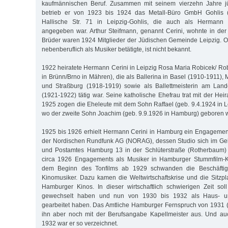
kaufmännischen Beruf. Zusammen mit seinem vierzehn Jahre jü
betrieb er von 1923 bis 1924 das Metall-Büro GmbH Gohlis (N
Hallische Str. 71 in Leipzig-Gohlis, die auch als Hermann
angegeben war. Arthur Steifmann, genannt Cerini, wohnte in de
Brüder waren 1924 Mitglieder der Jüdischen Gemeinde Leipzig. 
nebenberuflich als Musiker betätigte, ist nicht bekannt.
1922 heiratete Hermann Cerini in Leipzig Rosa Maria Robicek/ Rob
in Brünn/Brno in Mähren), die als Ballerina in Basel (1910-1911)
und Straßburg (1918-1919) sowie als Ballettmeisterin am Land
(1921-1922) tätig war. Seine katholische Ehefrau trat mit der He
1925 zogen die Eheleute mit dem Sohn Raffael (geb. 9.4.1924 in 
wo der zweite Sohn Joachim (geb. 9.9.1926 in Hamburg) geboren 
1925 bis 1926 erhielt Hermann Cerini in Hamburg ein Engagement
der Nordischen Rundfunk AG (NORAG), dessen Studio sich im G
und Postamtes Hamburg 13 in der Schlüterstraße (Rotherbaum) 
circa 1926 Engagements als Musiker in Hamburger Stummfilm-K
dem Beginn des Tonfilms ab 1929 schwanden die Beschäftigu
Kinomusiker. Dazu kamen die Weltwirtschaftskrise und die Sitzpl
Hamburger Kinos. In dieser wirtschaftlich schwierigen Zeit so
gewechselt haben und nun von 1930 bis 1932 als Haus- u
gearbeitet haben. Das Amtliche Hamburger Fernspruch von 1931 
ihn aber noch mit der Berufsangabe Kapellmeister aus. Und a
1932 war er so verzeichnet.