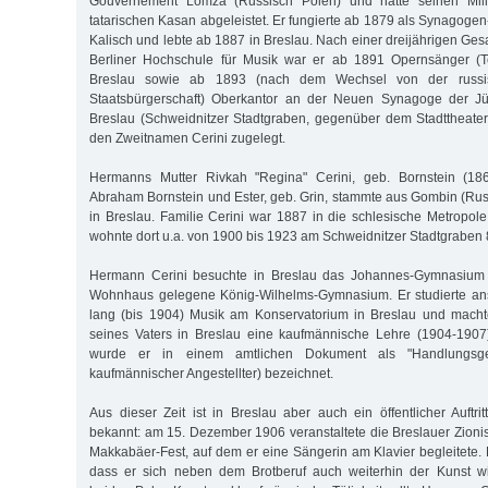
Gouvernement Lomza (Russisch Polen) und hatte seinen Militä
tatarischen Kasan abgeleistet. Er fungierte ab 1879 als Synagoge
Kalisch und lebte ab 1887 in Breslau. Nach einer dreijährigen Ge
Berliner Hochschule für Musik war er ab 1891 Opernsänger (T
Breslau sowie ab 1893 (nach dem Wechsel von der russi
Staatsbürgerschaft) Oberkantor an der Neuen Synagoge der J
Breslau (Schweidnitzer Stadtgraben, gegenüber dem Stadttheater).
den Zweitnamen Cerini zugelegt.
Hermanns Mutter Rivkah "Regina" Cerini, geb. Bornstein (186
Abraham Bornstein und Ester, geb. Grin, stammte aus Gombin (Russ
in Breslau. Familie Cerini war 1887 in die schlesische Metropo
wohnte dort u.a. von 1900 bis 1923 am Schweidnitzer Stadtgraben 
Hermann Cerini besuchte in Breslau das Johannes-Gymnasiu
Wohnhaus gelegene König-Wilhelms-Gymnasium. Er studierte an
lang (bis 1904) Musik am Konservatorium in Breslau und mach
seines Vaters in Breslau eine kaufmännische Lehre (1904-190
wurde er in einem amtlichen Dokument als "Handlungsge
kaufmännischer Angestellter) bezeichnet.
Aus dieser Zeit ist in Breslau aber auch ein öffentlicher Auftr
bekannt: am 15. Dezember 1906 veranstaltete die Breslauer Zionis
Makkabäer-Fest, auf dem er eine Sängerin am Klavier begleitete. 
dass er sich neben dem Brotberuf auch weiterhin der Kunst w