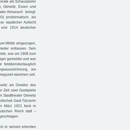
Monate als Schauspieler
n, Gleiwitz, Essen und
ater-Almanach belegt.
) problematisch, als
se staatlicher Aufsicht
9 und 1914 deutscher
um Militär eingezogen,
ieder entlassen. Sein
 lebte, war um 1908 zum
liger gemeldet und war
 felddienstuntauglich
egsauszeichnung, am
riegszeit stammen soll.
itz als Direktor des
er Zeit zwei Gastspiele
 Stadttheater Gleiwitz
bitschek Gast-Tänzerin
 Im März 1921 fand in
tschen Reich statt –
ugeschlagen.
ch in seinem erlernten