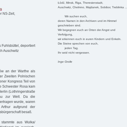
Łódź, Minsk, Riga, Theresienstadt,
Auschwitz, Chelmno, Majdanek, Sobibor, Treblinka ..
99
r NS-Zeit,
Wir suchen euch,
deren Namen in den Archiven und im Himmel
geschrieben sind.
Wir begegnen euch an Orten der Angst und
Verfolgung,
wir erkennen euch in euren Kindern und Enkeln.
Die Steine sprechen von euch,
uhlsbüttel, deportiert
jeden Tag.
ch Auschwitz
Ihr seid nicht vergessen.
Inge Grolle
ów an der Warthe als
er Zweiten Polnischen
ener Kongress Teil von
ine Schwester Rosa kam
erlin (Lothringerstraße
au zur Welt. Da die
bertragen wurde, waren
Arthur aufgrund der
tsbürgerschaft besaß.
, stammte aus Wulka/