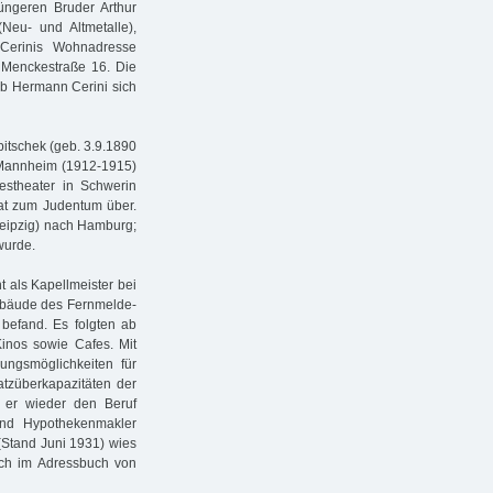
ngeren Bruder Arthur
eu- und Altmetalle),
 Cerinis Wohnadresse
r Menckestraße 16. Die
Ob Hermann Cerini sich
itschek (geb. 3.9.1890
, Mannheim (1912-1915)
estheater in Schwerin
irat zum Judentum über.
Leipzig) nach Hamburg;
wurde.
 als Kapellmeister bei
ebäude des Fernmelde-
befand. Es folgten ab
inos sowie Cafes. Mit
ngsmöglichkeiten für
atzüberkapazitäten der
ll er wieder den Beruf
nd Hypothekenmakler
(Stand Juni 1931) wies
uch im Adressbuch von