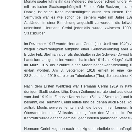
Monate später führte ihn das Melderegister Lüdenscheid für drei 
mit russischer Staatsangehörigkeit. Für die Orte Bautzen, Luzer
Danzig ist seine Kapellmeistertätigkeit durch den Neuen The
Vermutlich war es wie schon bei seinem Vater (im Jahre 1893
Ausländer in einer Einrichtung angestellt zu werden, die teilwei
unterstand. Hermann Cerini jedenfalls wurde zwischen 190
Staatsbürger.
Im Dezember 1917 wurde Hermann Cerini (laut Urteil von 1940) z
wegen Schwerhörigkeit aufgrund einer Gehörverkalkung aber w
Bruder Fritz Steifmann, der als Buchhalter in der Schweiz (Davos)
Landsturm ausgemustert worden, hatte sich 1914 als Kriegsfreiwil
im März 1915 als Schütze einer Maschinengewehr-Abteilung für
erklärt worden. Am 3. September 1918 erhielt er eine Kri
23.September 1919 starb er an Tuberkulose (Tbc), die aus seiner K
Nach dem Ersten Weltkrieg war Hermann Cerini 1919 in Kattow
dortigen Stadttheaters tätig. Durch Zeitungsinserate sind aus dies
vom Juni 1919 im Zaborze Konzerthaus (Zabrze/ Schlesien) und im
bekannt, die Hermann Cerini leitete und bei denen auch Rosa Ro
auftrat. Möglicherweise lernten sich die beiden hier kennen.
Oberschlesien eine Volksabstimmung über den Verbleib im Deu
Kattowitz wurde danach dem neu gegründeten polnischen Staat z
Hermann Cerini zog nun nach Leipzig und arbeitete dort anfängli