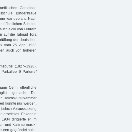
aelitischen Gemeinde
schule Binderstraße
ium war geplant. Nach
n öffentlichen Schulen
 auch aktiv von Lehrern
un auf die Talmud Tora
rfüllung der deutschen
ck vom 25. April 1933
Juden auch von höheren
imsbüttel (1927–1928),
arkallee 6 Parterre/
n Cerini öffentliche
möglich gemacht. Die
r Reichskulturkammer
ied konnte nur werden,
ar jedoch Voraussetzung
d arbeitslos. Er konnte
 1934 dirigierte er im
ester- und Kammermusik-
euren gegründet hatte.