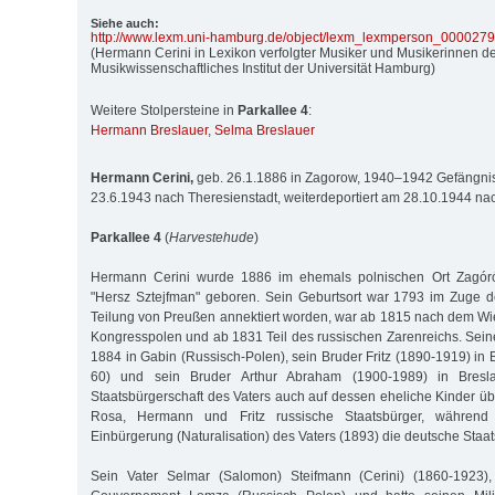
Siehe auch:
http:/
/
www.lexm.uni-hamburg.de/
object/
lexm_lexmperson_000027
(Hermann Cerini in Lexikon verfolgter Musiker und Musikerinnen de
Musikwissenschaftliches Institut der Universität Hamburg)
Weitere Stolpersteine in
Parkallee 4
:
Hermann Breslauer
,
Selma Breslauer
Hermann Cerini,
geb. 26.1.1886 in Zagorow, 1940–1942 Gefängnis F
23.6.1943 nach Theresienstadt, weiterdeportiert am 28.10.1944 na
Parkallee 4
(
Harvestehude
)
Hermann Cerini wurde 1886 im ehemals polnischen Ort Zagór
"Hersz Sztejfman" geboren. Sein Geburtsort war 1793 im Zuge d
Teilung von Preußen annektiert worden, war ab 1815 nach dem Wi
Kongresspolen und ab 1831 Teil des russischen Zarenreichs. Se
1884 in Gabin (Russisch-Polen), sein Bruder Fritz (1890-1919) in B
60) und sein Bruder Arthur Abraham (1900-1989) in Bresl
Staatsbürgerschaft des Vaters auch auf dessen eheliche Kinder ü
Rosa, Hermann und Fritz russische Staatsbürger, während 
Einbürgerung (Naturalisation) des Vaters (1893) die deutsche Staa
Sein Vater Selmar (Salomon) Steifmann (Cerini) (1860-1923)