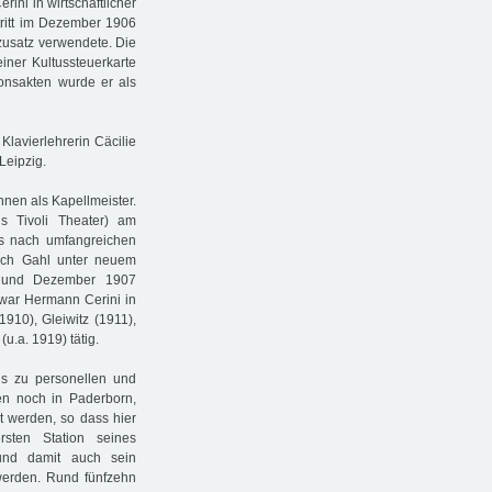
ini in wirtschaftlicher
tritt im Dezember 1906
zusatz verwendete. Die
iner Kultussteuerkarte
ionsakten wurde er als
Klavierlehrerin Cäcilie
Leipzig.
nen als Kapellmeister.
s Tivoli Theater) am
s nach umfangreichen
ich Gahl unter neuem
r und Dezember 1907
 war Hermann Cerini in
910), Gleiwitz (1911),
u.a. 1919) tätig.
hs zu personellen und
zen noch in Paderborn,
t werden, so dass hier
sten Station seines
 und damit auch sein
 werden. Rund fünfzehn