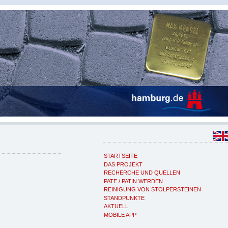
STARTSEITE
DAS PROJEKT
RECHERCHE UND QUELLEN
PATE / PATIN WERDEN
REINIGUNG VON STOLPERSTEINEN
STANDPUNKTE
AKTUELL
MOBILE APP