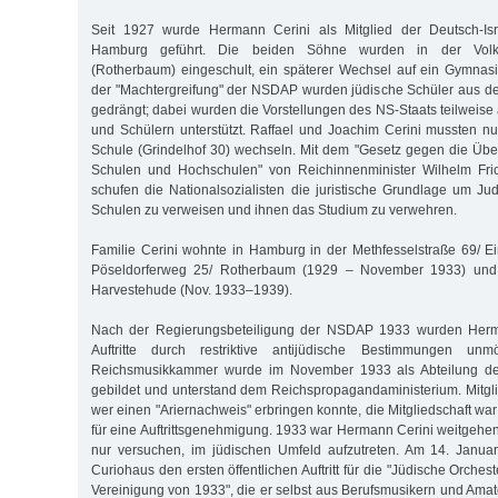
Seit 1927 wurde Hermann Cerini als Mitglied der Deutsch-Isr
Hamburg geführt. Die beiden Söhne wurden in der Volks
(Rotherbaum) eingeschult, ein späterer Wechsel auf ein Gymnas
der "Machtergreifung" der NSDAP wurden jüdische Schüler aus de
gedrängt; dabei wurden die Vorstellungen des NS-Staats teilweise
und Schülern unterstützt. Raffael und Joachim Cerini mussten n
Schule (Grindelhof 30) wechseln. Mit dem "Gesetz gegen die Übe
Schulen und Hochschulen" von Reichinnenminister Wilhelm Fri
schufen die Nationalsozialisten die juristische Grundlage um 
Schulen zu verweisen und ihnen das Studium zu verwehren.
Familie Cerini wohnte in Hamburg in der Methfesselstraße 69/ E
Pöseldorferweg 25/ Rotherbaum (1929 – November 1933) und P
Harvestehude (Nov. 1933–1939).
Nach der Regierungsbeteiligung der NSDAP 1933 wurden Herman
Auftritte durch restriktive antijüdische Bestimmungen un
Reichsmusikkammer wurde im November 1933 als Abteilung de
gebildet und unterstand dem Reichspropagandaministerium. Mitgl
wer einen "Ariernachweis" erbringen konnte, die Mitgliedschaft w
für eine Auftrittsgenehmigung. 1933 war Hermann Cerini weitgehen
nur versuchen, im jüdischen Umfeld aufzutreten. Am 14. Januar
Curiohaus den ersten öffentlichen Auftritt für die "Jüdische Orch
Vereinigung von 1933", die er selbst aus Berufsmusikern und Amat