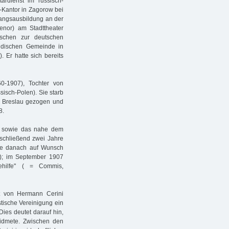
rdienst im russisch-
n-Kantor in Zagorow bei
sangsausbildung an der
enor) am Stadttheater
schen zur deutschen
üdischen Gemeinde in
 Er hatte sich bereits
0-1907), Tochter von
isch-Polen). Sie starb
le Breslau gezogen und
8.
m sowie das nahe dem
schließend zwei Jahre
te danach auf Wunsch
7); im September 1907
hilfe" ( = Commis,
itt von Hermann Cerini
tische Vereinigung ein
Dies deutet darauf hin,
idmete. Zwischen den