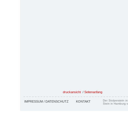
druckansicht
/
Seitenanfang
Der Stolperstein i
IMPRESSUM / DATENSCHUTZ
KONTAKT
Stein in Hamburg v