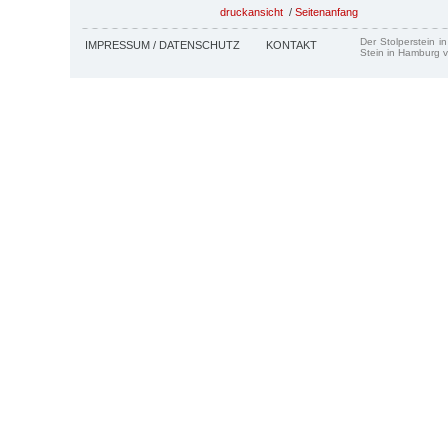
druckansicht
/
Seitenanfang
Der Stolperstein i
IMPRESSUM / DATENSCHUTZ
KONTAKT
Stein in Hamburg v