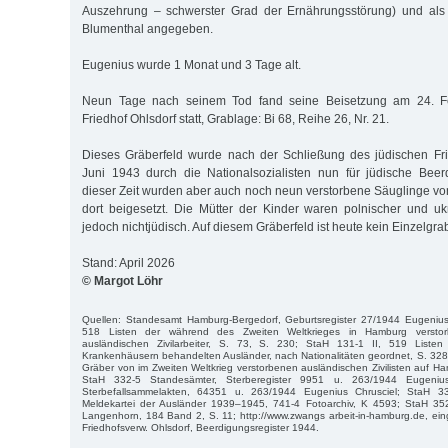
Auszehrung – schwerster Grad der Ernährungsstörung) und als 
Blumenthal angegeben.
Eugenius wurde 1 Monat und 3 Tage alt.
Neun Tage nach seinem Tod fand seine Beisetzung am 24. F
Friedhof Ohlsdorf statt, Grablage: Bi 68, Reihe 26, Nr. 21.
Dieses Gräberfeld wurde nach der Schließung des jüdischen Fri
Juni 1943 durch die Nationalsozialisten nun für jüdische Beer
dieser Zeit wurden aber auch noch neun verstorbene Säuglinge v
dort beigesetzt. Die Mütter der Kinder waren polnischer und ukra
jedoch nichtjüdisch. Auf diesem Gräberfeld ist heute kein Einzelgra
Stand: April 2026
© Margot Löhr
Quellen: Standesamt Hamburg-Bergedorf, Geburtsregister 27/1944 Eugenius 
518 Listen der während des Zweiten Weltkrieges in Hamburg versto
ausländischen Zivilarbeiter, S. 73, S. 230; StaH 131-1 II, 519 List
Krankenhäusern behandelten Ausländer, nach Nationalitäten geordnet, S. 328; 
Gräber von im Zweiten Weltkrieg verstorbenen ausländischen Zivilisten auf Ha
StaH 332-5 Standesämter, Sterberegister 9951 u. 263/1944 Eugeniu
Sterbefallsammelakten, 64351 u. 263/1944 Eugenius Chrusciel; StaH 3
Meldekartei der Ausländer 1939–1945, 741-4 Fotoarchiv, K 4593; StaH 352
Langenhorn, 184 Band 2, S. 11; http://www.zwangs arbeit-in-hamburg.de, ei
Friedhofsverw. Ohlsdorf, Beerdigungsregister 1944.