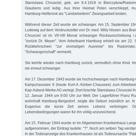
Stanislawa Chrusciel, geb. am 9.4.1919 in Bierczykow/Radoms
Glaubens und ledig. Aus ihrer Heimat Polen verschleppt, mu
Hamburg-Hellbrook als "Landarbeiterin" Zwangsarbeit leisten.
Während dieser Zeit wurde sie schwanger. Am 15. September 194
Ludewig auf dem Vordruckzettel von Dr. med. Willy Nissen aus Bra
Chrusciel ist im VII-VIII Monat schwanger Rückausschiebung i.
"zurück Dr. Meyer". Vom Arbeitsamt Hamburg erhielt sie am 22.
Rückkehrschein "zur einmaligen Ausreise" bis Radomsk
"Schwangerschaft" vermerkt.
Sie kehrte wieder nach Hamburg zurück, vermutlich ohne Kind. I
sie erneut schwanger.
Am 17. Dezember 1943 wurde sie hochschwanger nach Hamburg-B
Kampchaussee 9 (heute Kurt-A.-Körber-Chaussee) zum Arbeitsein
Kap-Asbest-Werke AG verlegt. Dort brachte Stanislawa Chrusciel 
12. Januar 1944 um 9:00 Uhr zur Welt. Der Lagerführer Franz R
wohnhaft Hamburg-Bergedorf, zeigte die Geburt mündlich an. I
Eugenius die kurze Zeit seines Lebens verbringen. D
Lebensbedingungen waren für ihn völlig unzureichend.
Am 15. Februar 1944 wurde er im Allgemeinen Krankenhaus Lan
aufgenommen, der Eintrag lautete: "?". Noch am selben Tag verstar
In der Todesanzeige des Krankenhauses ist als Todesursache "Päd