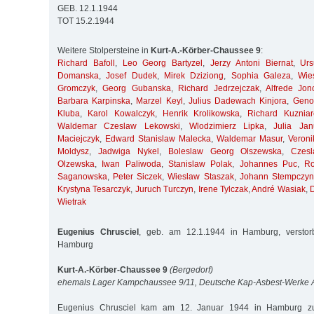
GEB. 12.1.1944
TOT 15.2.1944
Weitere Stolpersteine in
Kurt-A.-Körber-Chaussee 9
:
Richard Bafoll
,
Leo Georg Bartyzel
,
Jerzy Antoni Biernat
,
Ur
Domanska
,
Josef Dudek
,
Mirek Dziziong
,
Sophia Galeza
,
Wie
Gromczyk
,
Georg Gubanska
,
Richard Jedrzejczak
,
Alfrede Jon
Barbara Karpinska
,
Marzel Keyl
,
Julius Dadewach Kinjora
,
Geno
Kluba
,
Karol Kowalczyk
,
Henrik Krolikowska
,
Richard Kuzniar
Waldemar Czeslaw Lekowski
,
Wlodzimierz Lipka
,
Julia Jan
Maciejczyk
,
Edward Stanislaw Malecka
,
Waldemar Masur
,
Veroni
Moldysz
,
Jadwiga Nykel
,
Boleslaw Georg Olszewska
,
Czes
Olzewska
,
Iwan Paliwoda
,
Stanislaw Polak
,
Johannes Puc
,
R
Saganowska
,
Peter Siczek
,
Wieslaw Staszak
,
Johann Stempczyn
Krystyna Tesarczyk
,
Juruch Turczyn
,
Irene Tylczak
,
André Wasiak
,
Wietrak
Eugenius Chrusciel
, geb. am 12.1.1944 in Hamburg, versto
Hamburg
Kurt-A.-Körber-Chaussee 9
(Bergedorf)
ehemals Lager Kampchaussee 9/11, Deutsche Kap-Asbest-Werke
Eugenius Chrusciel kam am 12. Januar 1944 in Hamburg zur