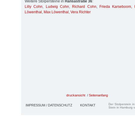
Weitere Stolpersteine in
Hansastraße 36
:
Lilly Cohn
,
Ludwig Cohn
,
Richard Cohn
,
Frieda Karseboom
,
Löwenthal
,
Max Löwenthal
,
Vera Richter
druckansicht
/
Seitenanfang
Der Stolperstein i
IMPRESSUM / DATENSCHUTZ
KONTAKT
Stein in Hamburg v