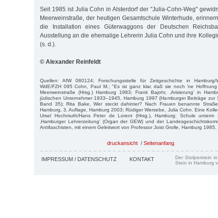
Seit 1985 ist Julia Cohn in Alsterdorf der "Julia-Cohn-Weg" gewi
Meerweinstraße, der heutigen Gesamtschule Winterhude, erinner
die Installation eines Güterwaggons der Deutschen Reichsba
Ausstellung an die ehemalige Lehrerin Julia Cohn und ihre Kolleg
(s. d.).
© Alexander Reinfeldt
Quellen: AfW 080124; Forschungsstelle für Zeitgeschichte in Hamburg/W
WdE/FZH 095 Cohn, Paul M.; "Es ist ganz klar, daß sie noch ’ne Hoffnung 
Meerweinstraße (Hrsg.) Hamburg 1983; Frank Bajohr, ‚Arisierung’ in Ham
jüdischen Unternehmer 1933–1945, Hamburg 1997 (Hamburger Beiträge zur So
Band 35); Rita Bake, Wer steckt dahinter? Nach Frauen benannte Straße
Hamburg, 3. Auflage, Hamburg 2003; Rüdiger Wersebe, Julia Cohn. Eine Kolleg
Ursel Hochmuth/Hans Peter de Lorent (Hrsg.), Hamburg: Schule unterm 
‚Hamburger Lehrerzeitung’ (Organ der GEW) und der Landesgeschichtskom
Antifaschisten, mit einem Geleitwort von Professor Joist Grolle, Hamburg 1985, 
druckansicht
/
Seitenanfang
Der Stolperstein i
IMPRESSUM / DATENSCHUTZ
KONTAKT
Stein in Hamburg v