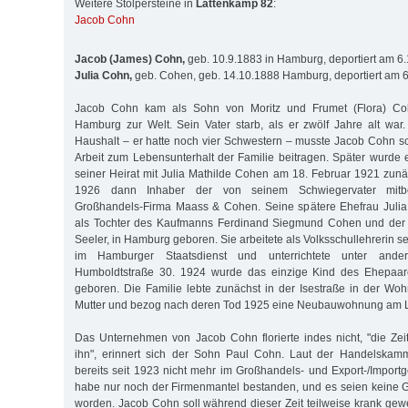
Weitere Stolpersteine in
Lattenkamp 82
:
Jacob Cohn
Jacob (James) Cohn,
geb. 10.9.1883 in Hamburg, deportiert am 6
Julia Cohn,
geb. Cohen, geb. 14.10.1888 Hamburg, deportiert am 
Jacob Cohn kam als Sohn von Moritz und Frumet (Flora) Coh
Hamburg zur Welt. Sein Vater starb, als er zwölf Jahre alt war
Haushalt – er hatte noch vier Schwestern – musste Jacob Cohn s
Arbeit zum Lebensunterhalt der Familie beitragen. Später wurd
seiner Heirat mit Julia Mathilde Cohen am 18. Februar 1921 zunäc
1926 dann Inhaber der von seinem Schwiegervater mitbe
Großhandels-Firma Maass & Cohen. Seine spätere Ehefrau Juli
als Tochter des Kaufmanns Ferdinand Siegmund Cohen und der
Seeler, in Hamburg geboren. Sie arbeitete als Volksschullehrerin s
im Hamburger Staatsdienst und unterrichtete unter and
Humboldtstraße 30. 1924 wurde das einzige Kind des Ehepaare
geboren. Die Familie lebte zunächst in der Isestraße in der W
Mutter und bezog nach deren Tod 1925 eine Neubauwohnung am 
Das Unternehmen von Jacob Cohn florierte indes nicht, "die Zei
ihn", erinnert sich der Sohn Paul Cohn. Laut der Handelskam
bereits seit 1923 nicht mehr im Großhandels- und Export-/Importge
habe nur noch der Firmenmantel bestanden, und es seien keine G
worden. Jacob Cohn soll während dieser Zeit teilweise krank ge