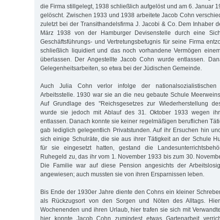
die Firma stillgelegt, 1938 schließlich aufgelöst und am 6. Januar 
gelöscht. Zwischen 1933 und 1938 arbeitete Jacob Cohn verschiede
zuletzt bei der Transithandelsfirma J. Jacobi & Co. Dem Inhaber 
März 1938 von der Hamburger Devisenstelle durch eine Sic
Geschäftsführungs- und Vertretungsbefugnis für seine Firma ent
schließlich liquidiert und das noch vorhandene Vermögen eine
überlassen. Der Angestellte Jacob Cohn wurde entlassen. Dan
Gelegenheitsarbeiten, so etwa bei der Jüdischen Gemeinde.
Auch Julia Cohn verlor infolge der nationalsozialistischen 
Arbeitsstelle. 1930 war sie an die neu gebaute Schule Meerweins
Auf Grundlage des "Reichsgesetzes zur Wiederherstellung de
wurde sie jedoch mit Ablauf des 31. Oktober 1933 wegen ihre
entlassen. Danach konnte sie keiner regelmäßigen beruflichen Tät
gab lediglich gelegentlich Privatstunden. Auf ihr Ersuchen hin 
sich einige Schulräte, die sie aus ihrer Tätigkeit an der Schule 
für sie eingesetzt hatten, gestand die Landesunterrichtsbeh
Ruhegeld zu, das ihr vom 1. November 1933 bis zum 30. Novembe
Die Familie war auf diese Pension angesichts der Arbeitslos
angewiesen; auch mussten sie von ihren Ersparnissen leben.
Bis Ende der 1930er Jahre diente den Cohns ein kleiner Schreber
als Rückzugsort von den Sorgen und Nöten des Alltags. Hier 
Wochenenden und ihren Urlaub, hier trafen sie sich mit Verwand
hier konnte Jacob Cohn zumindest etwas Gartenarbeit verrich