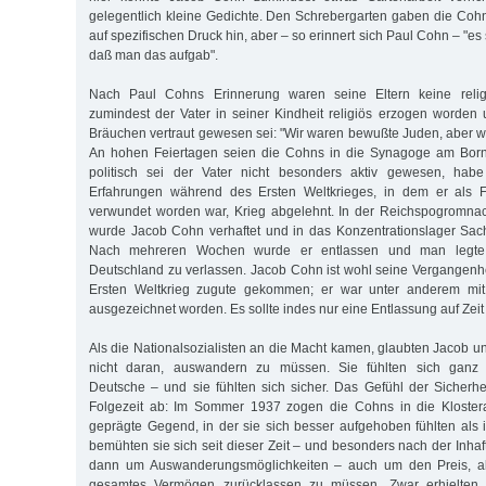
gelegentlich kleine Gedichte. Den Schrebergarten gaben die Cohns
auf spezifischen Druck hin, aber – so erinnert sich Paul Cohn – "es
daß man das aufgab".
Nach Paul Cohns Erinnerung waren seine Eltern keine reli
zumindest der Vater in seiner Kindheit religiös erzogen worden 
Bräuchen vertraut gewesen sei: "Wir waren bewußte Juden, aber wir
An hohen Feiertagen seien die Cohns in die Synagoge am Born
politisch sei der Vater nicht besonders aktiv gewesen, hab
Erfahrungen während des Ersten Weltkrieges, in dem er als F
verwundet worden war, Krieg abgelehnt. In der Reichspogromn
wurde Jacob Cohn verhaftet und in das Konzentrationslager Sac
Nach mehreren Wochen wurde er entlassen und man legte
Deutschland zu verlassen. Jacob Cohn ist wohl seine Vergangenhe
Ersten Weltkrieg zugute gekommen; er war unter anderem mi
ausgezeichnet worden. Es sollte indes nur eine Entlassung auf Zei
Als die Nationalsozialisten an die Macht kamen, glaubten Jacob u
nicht daran, auswandern zu müssen. Sie fühlten sich ganz se
Deutsche – und sie fühlten sich sicher. Das Gefühl der Sicherh
Folgezeit ab: Im Sommer 1937 zogen die Cohns in die Klostera
geprägte Gegend, in der sie sich besser aufgehoben fühlten als i
bemühten sie sich seit dieser Zeit – und besonders nach der Inha
dann um Auswanderungsmöglichkeiten – auch um den Preis, all
gesamtes Vermögen zurücklassen zu müssen. Zwar erhielten