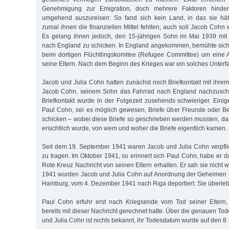
Genehmigung zur Emigration, doch mehrere Faktoren hinder
umgehend auszureisen: So fand sich kein Land, in das sie hät
zumal ihnen die finanziellen Mittel fehlten; auch soll Jacob Cohn
Es gelang ihnen jedoch, den 15-jährigen Sohn im Mai 1939 mit 
nach England zu schicken. In England angekommen, bemühte sic
beim dortigen Flüchtlingskomitee (Refugee Committee) um eine A
seine Eltern. Nach dem Beginn des Krieges war ein solches Unterf
Jacob und Julia Cohn hatten zunächst noch Briefkontakt mit ihre
Jacob Cohn, seinem Sohn das Fahrrad nach England nachzuschi
Briefkontakt wurde in der Folgezeit zusehends schwieriger. Einige
Paul Cohn, sei es möglich gewesen, Briefe über Freunde oder B
schicken – wobei diese Briefe so geschrieben werden mussten, das
ersichtlich wurde, von wem und woher die Briefe eigentlich kamen.
Seit dem 19. September 1941 waren Jacob und Julia Cohn verpflic
zu tragen. Im Oktober 1941, so erinnert sich Paul Cohn, habe er d
Rote Kreuz Nachricht von seinen Eltern erhalten. Er sah sie nicht
1941 wurden Jacob und Julia Cohn auf Anordnung der Geheimen Sta
Hamburg, vom 4. Dezember 1941 nach Riga deportiert. Sie überlebt
Paul Cohn erfuhr erst nach Kriegsende vom Tod seiner Eltern
bereits mit dieser Nachricht gerechnet hatte. Über die genauen T
und Julia Cohn ist nichts bekannt, ihr Todesdatum wurde auf den 8.