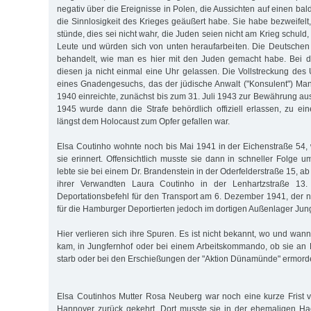
negativ über die Ereignisse in Polen, die Aussichten auf einen ba
die Sinnlosigkeit des Krieges geäußert habe. Sie habe bezweifelt
stünde, dies sei nicht wahr, die Juden seien nicht am Krieg schuld,
Leute und würden sich von unten heraufarbeiten. Die Deutschen
behandelt, wie man es hier mit den Juden gemacht habe. Bei d
diesen ja nicht einmal eine Uhr gelassen. Die Vollstreckung des 
eines Gnadengesuchs, das der jüdische Anwalt ("Konsulent") Ma
1940 einreichte, zunächst bis zum 31. Juli 1943 zur Bewährung au
1945 wurde dann die Strafe behördlich offiziell erlassen, zu ein
längst dem Holocaust zum Opfer gefallen war.
Elsa Coutinho wohnte noch bis Mai 1941 in der Eichenstraße 54, 
sie erinnert. Offensichtlich musste sie dann in schneller Folge
lebte sie bei einem Dr. Brandenstein in der Oderfelderstraße 15, a
ihrer Verwandten Laura Coutinho in der Lenhartzstraße 13. 
Deportationsbefehl für den Transport am 6. Dezember 1941, der na
für die Hamburger Deportierten jedoch im dortigen Außenlager Jun
Hier verlieren sich ihre Spuren. Es ist nicht bekannt, wo und wa
kam, in Jungfernhof oder bei einem Arbeitskommando, ob sie an
starb oder bei den Erschießungen der "Aktion Dünamünde" ermord
Elsa Coutinhos Mutter Rosa Neuberg war noch eine kurze Frist 
Hannover zurück gekehrt. Dort musste sie in der ehemaligen Ha