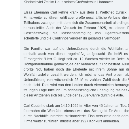
Kindheit viel Zeit im Haus seines Großvaters in Hannover.
Elsas Ehemann Carl kehrte krank aus dem 1. Weltkrieg zurück. 
Firma weiter zu führen, erlitt aber große geschäftliche Verluste, di
Teilhabers zwangen, mit dem sich die Zusammenarbeit allerdings 
herausstellte. Auch der Versuch im Februar 1925, mit einem 
Geschäftszweig, die Massenanfertigung von Zigarrenkasten
scheiterte und die Coutinhos verloren ihr gesamtes Vermögen.
Die Familie war auf die Unterstützung durch die Wohlfahrt 
deshalb auch von dieser regelmäßig aufgesucht. So heißt es 
Fürsorgerin: "Herr C. liegt seit ca. 12 Wochen wieder im Bette.
Röntgenaufnahme gemacht, da der Verdacht auf Tbc besteht. Auße
größte Not, haben doch die Eheleute mit ihrem Sohne nur d
Wohlfahrtsstelle gezahlt werden. Ich möchte das Amt bitten, a
Unterstützung von wöchentlich 25 M zu zahlen. Zahlt doch die 
noch Licht. Dies wird von den Leuten durch Abvermieten herausgeh
traurigen Lage bitte ich um schnellstmögliche Erledigung meines 
dieser Art ziehen sich bis Ende der 1930er-Jahre durch die Akte.
Carl Coutinho starb am 14.10.1925 im Alter von 45 Jahren an Tbc.
übernahm die Wohlfahrt ebenso wie das Schulgeld für Arno, das
durch Nachhilfeunterricht mitfinanzierte. Elsa versuchte nach de
Firma weiter zu führen, musste aber 1927 Konkurs anmelden.