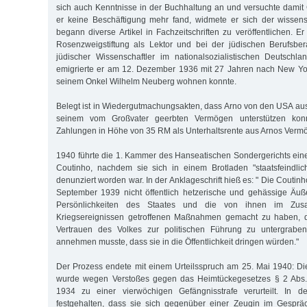
sich auch Kenntnisse in der Buchhaltung an und versuchte damit 
er keine Beschäftigung mehr fand, widmete er sich der wissens
begann diverse Artikel in Fachzeitschriften zu veröffentlichen. E
Rosenzweigstiftung als Lektor und bei der jüdischen Berufsber
jüdischer Wissenschaftler im nationalsozialistischen Deutschl
emigrierte er am 12. Dezember 1936 mit 27 Jahren nach New Yor
seinem Onkel Wilhelm Neuberg wohnen konnte.
Belegt ist in Wiedergutmachungsakten, dass Arno von den USA aus
seinem vom Großvater geerbten Vermögen unterstützen konn
Zahlungen in Höhe von 35 RM als Unterhaltsrente aus Arnos Verm
1940 führte die 1. Kammer des Hanseatischen Sondergerichts ei
Coutinho, nachdem sie sich in einem Brotladen "staatsfeindlic
denunziert worden war. In der Anklageschrift hieß es: " Die Coutin
September 1939 nicht öffentlich hetzerische und gehässige Äuß
Persönlichkeiten des Staates und die von ihnen im Zu
Kriegsereignissen getroffenen Maßnahmen gemacht zu haben, d
Vertrauen des Volkes zur politischen Führung zu untergrab
annehmen musste, dass sie in die Öffentlichkeit dringen würden."
Der Prozess endete mit einem Urteilsspruch am 25. Mai 1940: D
wurde wegen Verstoßes gegen das Heimtückegesetzes § 2 Abs.
1934 zu einer vierwöchigen Gefängnisstrafe verurteilt. In d
festgehalten, dass sie sich gegenüber einer Zeugin im Gesprä