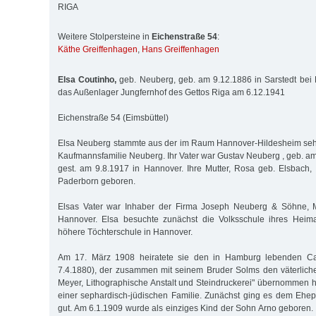
RIGA
Weitere Stolpersteine in
Eichenstraße 54
:
Käthe Greiffenhagen
,
Hans Greiffenhagen
Elsa Coutinho,
geb. Neuberg, geb. am 9.12.1886 in Sarstedt bei H
das Außenlager Jungfernhof des Gettos Riga am 6.12.1941
Eichenstraße 54 (Eimsbüttel)
Elsa Neuberg stammte aus der im Raum Hannover-Hildesheim seh
Kaufmannsfamilie Neuberg. Ihr Vater war Gustav Neuberg , geb. am
gest. am 9.8.1917 in Hannover. Ihre Mutter, Rosa geb. Elsbach
Paderborn geboren.
Elsas Vater war Inhaber der Firma Joseph Neuberg & Söhne, M
Hannover. Elsa besuchte zunächst die Volksschule ihres Heima
höhere Töchterschule in Hannover.
Am 17. März 1908 heiratete sie den in Hamburg lebenden Ca
7.4.1880), der zusammen mit seinem Bruder Solms den väterlich
Meyer, Lithographische Anstalt und Steindruckerei" übernommen h
einer sephardisch-jüdischen Familie. Zunächst ging es dem Ehepaa
gut. Am 6.1.1909 wurde als einziges Kind der Sohn Arno geboren. 