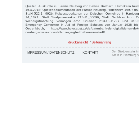
Quellen: Auskünfte zu Familie Neuberg von Bettina Bartosch, Historikerin bei
16.4.2018; Quellendokumentation der Familie Neuberg, Hildesheim 1997; div
StaH 522-1, 992b, Kultussteuerkarten der jüdischen Gemeinde in Hamburg
14_1071; StaH Strafprozessakte 213-11_60096; StaH Nachlass Arno C
Wiedergutmachung Vermögen Arno Coutinho 213-13-11797 und 363-2
Emergency Committee in Aid of Foreign Scholars von Januar 1938 bis
Gedenkbuch; https://www.holocaust.cz/de/datenbank-der-digitalisierten-d
neuberg-rosalie-todesfallanzeige-ghetto-theresienstadt/.
druckansicht
/
Seitenanfang
Der Stolperstein i
IMPRESSUM / DATENSCHUTZ
KONTAKT
Stein in Hamburg v