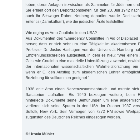
leben, deren Anlagen inzwischen als Sammelort für Jüdinnen un
Sie erhielt dort den Deportationsbefehl für den 23. Juli 1942 nac
auch ihr Schwager Robert Neuberg deportiert wurde. Dort star
Enteritis (Darmkatharr), wie die jüdischen Ärzte feststellten.
Wie erging es Arno Coutinho in den USA?
Aus Dokumenten des "Emergency Committee in Aid of Displaced F
hervor, dass er sich sehr um eine Tätigkeit im akademischen 
Professor Dr. Justus Hashagen von der Universität Hamburg ha
Empfehlungsschreiben ausgestellt, in dem es hieß: "Wer einem 
Geist wie Coutinho eine materielle Unterstützung zuwendet, erwirb
der internationalen wissenschaftlichen Wahrheitsforschung ein
wenn er C. den Aufstieg zum akademischen Lehrer ermöglicht.
Beziehung für vollkommen geeignet."
1938 erlitt Arno einen Nervenzusammenbruch und musste sich
Sanatorium aufhalten. Bis 1940 bezeugen weitere, beim 
hinterlegte Dokumente seine Bemühungen um eine akademisch
verlieren sich seine Spuren in den USA. Im Oktober 1987 vers
Suffolk, New York. Sein Vermögen von 7272 RM sowie Wertpapi
zugunsten des Deutschen Reiches eingezogen worden.
© Ursula Mühler