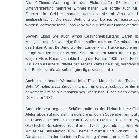
Die 6-Zimmer-Wohnung in der Eichenstraße 52 konnte 
Untervermietung mehrerer Zimmer halten. Sie sorgte auch für 
Zimmer. Um Geld zu sparen, wechselte sie mit Arno von 1
Emilienstraße 1. Die neue Wohnung war kleiner, es musste abe
werden. Zeitweise lebte Elsas verwitwete Mutter aus Hannover dort
Sowohl Elsas wie auch Arnos Gesundheitszustand waren schle
Mattigkeit und Schwindelgefühlen, später auch an Gelenkrheuma
des linken Arms. Bei Arno wurden Lungen- und Rückenprobleme f
Lunge wurden immer wieder Sonderrationen Milch für ihn gen
wegen Elsas Rheumakrankheit zog die Familie 1936 in die Eiche
Haus gab es eine zu dieser Zeit seltene Zentralheizung, während si
der Emilienstraße als sehr ungünstig erwiesen hatte.
Auch in der neuen Wohnung lebte Elsas Mutter bei der Tochte
Sohn Wilhelm, Elsas Bruder, finanziell unterstützt, solange es ihm
er kämpfte um sein ökonomisches Überleben. Elsas Sohn Arno v
Dezember 1936.
Arno, ein sehr begabter Schüler, hatte an der Heinrich Herz Ob
Abitur abgelegt und dann studiert, was durch Stipendien ermögl
und Gießen schrieb er sich von 1927 bis 1932 in den Fächern Psy
Geschichte, Sozialwissenschaften und Zeitungskunde ein. Sein Ber
Mit seiner Dissertation zum Thema "Struktur und Schicht. Ein 
Darwinismus in der modernen Psychologie" wurde er zum Dr. phil. 