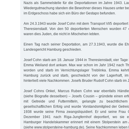
Nazis als Sammelstelle für die Deportationen im Jahre 1943. La
Wiedergutmachung standen die Bewohner dieses Hauses unter b
im Erdgeschoss habe sich ein Büro der Gestapo befunden.
Am 24.3.1943 wurde Josef Cohn mit dem Transport VI/5 deportiert 
Theresienstadt. Von den 50 deportierten Menschen wurden 47 
waren dies Juden, die nicht in Mischehen lebten.
Einen Tag nach seiner Deportation, am 27.3.1943, wurde die E
Landesgericht Hamburg geschieden.
Josef Cohn starb am 18. Januar 1944 in Theresienstadt, vier Tage
Emma Weiland dort ankam. Max war schon im Jahr 1942 nach Ther
worden und starb im Vernichtungslager Treblinka. Emma kehr
Hamburg zurück und starb, geschwächt von der Lagerhaft, i
hinterließ viele Nachkommen. Josefs Bruder Rudolf Cohn starb im 
Josef Cohns Onkel, Marcus Ruben Cohn war ebenfalls Händle
(siehe Biografie desselben) – Josefs Cousin – gründete einen er
mit Getreide und Futtermitteln, gelangte zu beachtlichem 
gesellschaftlichen Erfolg und wurde Vorstandsmitglied der Getr
1938 wurde seine Firma zwangsliquidiert. Er und seine Frau 
Dezember 1941 nach Riga-Jungfernhof deportiert, wo sie e
Hamburger Handelskammer erinnert mit einem Stolperstein am 
(siehe www.stolpersteine-hamburg.de). Seine Nachkommen leben h