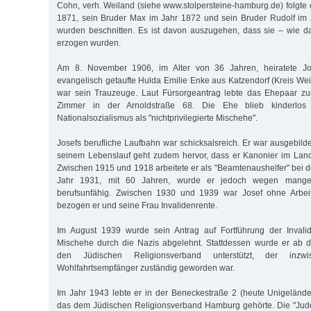
Cohn, verh. Weiland (siehe www.stolpersteine-hamburg.de) folgte 
1871, sein Bruder Max im Jahr 1872 und sein Bruder Rudolf im 
wurden beschnitten. Es ist davon auszugehen, dass sie – wie da
erzogen wurden.
Am 8. November 1906, im Alter von 36 Jahren, heiratete Jose
evangelisch getaufte Hulda Emilie Enke aus Katzendorf (Kreis We
war sein Trauzeuge. Laut Fürsorgeantrag lebte das Ehepaar zu
Zimmer in der Arnoldstraße 68. Die Ehe blieb kinderlos
Nationalsozialismus als "nichtprivilegierte Mischehe".
Josefs berufliche Laufbahn war schicksalsreich. Er war ausgebild
seinem Lebenslauf geht zudem hervor, dass er Kanonier im La
Zwischen 1915 und 1918 arbeitete er als "Beamtenaushelfer" bei d
Jahr 1931, mit 60 Jahren, wurde er jedoch wegen mange
berufsunfähig. Zwischen 1930 und 1939 war Josef ohne Arbei
bezogen er und seine Frau Invalidenrente.
Im August 1939 wurde sein Antrag auf Fortführung der Invali
Mischehe durch die Nazis abgelehnt. Stattdessen wurde er ab d
den Jüdischen Religionsverband unterstützt, der inzwi
Wohlfahrtsempfänger zuständig geworden war.
Im Jahr 1943 lebte er in der Beneckestraße 2 (heute Unigeländ
das dem Jüdischen Religionsverband Hamburg gehörte. Die "Jud