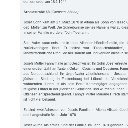
dort ermordet am 18.1.1944
Arnoldstraße 68
(Ottensen, Altona)
Josef Cohn kam am 27. März 1870 in Altona als Sohn von Isaac
geb. Möller, zur Welt. Die Schreibweise seines Namens war zu die
In seiner Familie wurde er "John" genannt.
Sein Vater Isaac entstammte einer Altonaer Händlerfamilie, die 
zurückverfolgen lässt. Er selbst war "Productenhändler", 
landwirtschaftliche Produkte bei Bauern auf und vertrieb diese in s
Josefs Mutter Fanny hatte acht Geschwister. Ihr Sohn Josef erfreu
einer großen Zahl an Tanten, Onkeln, Cousins und Cousinen. Fan
aus Norddeutschland. Ihr Urgroßvater väterlicherseits – Jesaia
jüdischen Siedlung in Fackenbourg bei Lübeck. Im Verzeichni
wohnenden Juden ist als sein Beruf Kammerjäger angegeben.
religiöse Führer in der jüdischen Gemeinde und wurden auf den G
Ottensen entsprechend geehrt. Fannys Mutter Mariane Hirsch stam
ist nicht viel bekannt.
Es sind zwei Adressen von Josefs Familie in Altona-Altstadt überli
und Langestraße 84 im Jahr 1878.
Josef wurde als erstes Kind der Familie im Jahr 1870 geboren.