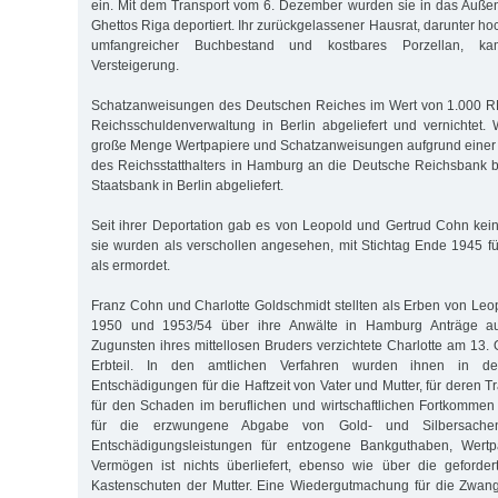
ein. Mit dem Transport vom 6. Dezember wurden sie in das Auße
Ghettos Riga deportiert. Ihr zurückgelassener Hausrat, darunter hoc
umfangreicher Buchbestand und kostbares Porzellan, ka
Versteigerung.
Schatzanweisungen des Deutschen Reiches im Wert von 1.000 R
Reichsschuldenverwaltung in Berlin abgeliefert und vernichtet.
große Menge Wertpapiere und Schatzanweisungen aufgrund einer
des Reichsstatthalters in Hamburg an die Deutsche Reichsbank 
Staatsbank in Berlin abgeliefert.
Seit ihrer Deportation gab es von Leopold und Gertrud Cohn ke
sie wurden als verschollen angesehen, mit Stichtag Ende 1945 für
als ermordet.
Franz Cohn und Charlotte Goldschmidt stellten als Erben von Le
1950 und 1953/54 über ihre Anwälte in Hamburg Anträge au
Zugunsten ihres mittellosen Bruders verzichtete Charlotte am 13.
Erbteil. In den amtlichen Verfahren wurden ihnen in d
Entschädigungen für die Haftzeit von Vater und Mutter, für deren 
für den Schaden im beruflichen und wirtschaftlichen Fortkomme
für die erzwungene Abgabe von Gold- und Silbersache
Entschädigungsleistungen für entzogene Bankguthaben, Wertp
Vermögen ist nichts überliefert, ebenso wie über die geforde
Kastenschuten der Mutter. Eine Wiedergutmachung für die Zwang