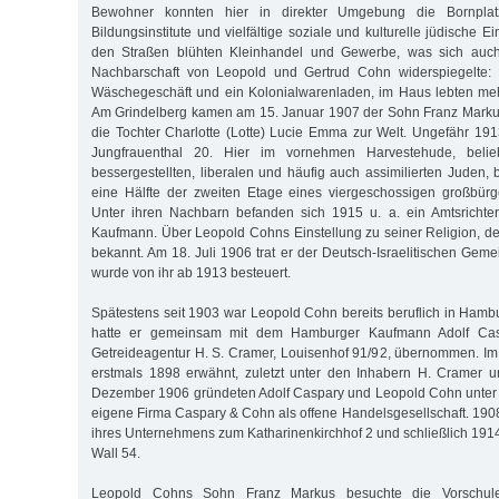
Bewohner konnten hier in direkter Umgebung die Bornplatz
Bildungsinstitute und vielfältige soziale und kulturelle jüdische E
den Straßen blühten Kleinhandel und Gewerbe, was sich auch 
Nachbarschaft von Leopold und Gertrud Cohn widerspiegelte: 
Wäschegeschäft und ein Kolonialwarenladen, im Haus lebten meh
Am Grindelberg kamen am 15. Januar 1907 der Sohn Franz Markus
die Tochter Charlotte (Lotte) Lucie Emma zur Welt. Ungefähr 19
Jungfrauenthal 20. Hier im vornehmen Harvestehude, belie
bessergestellten, liberalen und häufig auch assimilierten Juden,
eine Hälfte der zweiten Etage eines viergeschossigen großbür
Unter ihren Nachbarn befanden sich 1915 u. a. ein Amtsrichter
Kaufmann. Über Leopold Cohns Einstellung zu seiner Religion, d
bekannt. Am 18. Juli 1906 trat er der Deutsch-Israelitischen Ge
wurde von ihr ab 1913 besteuert.
Spätestens seit 1903 war Leopold Cohn bereits beruflich in Hambu
hatte er gemeinsam mit dem Hamburger Kaufmann Adolf Casp
Getreideagentur H. S. Cramer, Louisenhof 91/92, übernommen. I
erstmals 1898 erwähnt, zuletzt unter den Inhabern H. Cramer
Dezember 1906 gründeten Adolf Caspary und Leopold Cohn unter 
eigene Firma Caspary & Cohn als offene Handelsgesellschaft. 1908
ihres Unternehmens zum Katharinenkirchhof 2 und schließlich 19
Wall 54.
Leopold Cohns Sohn Franz Markus besuchte die Vorschule