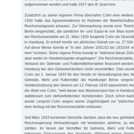
aufgenommen worden und hatte 1927 den III. Grad inne.
Zusätzlich zu seiner eigenen Firma übernahm Cohn eine weitere
1930 hatte das Agrarministerium im Rahmen der Bewirtschaftu
Reichsmaisgesetz erlassen. Zur Überwachung wurde eine "Reichsm
Berlin eingerichtet, die sämtliche Im- und Expor-te von Mais kontr
der Reichsmaisstelle am 31. März 1930 fungierte Cohn als Geschäft
in Hamburg. Er erhielt hierfür ein jährliches Gehalt von ca. 27.5
Auf diese Weise konnte er "in den Jahren 1931/32 bis 1933/34 e
men" erzielen. Seine eigene Firma musste er "während dieser Zeit 
aber weiter im Handelsregister eingetragen". Die Reichsmaisstelle
Verband der Getreide- und Futtermittelhersteller finanziert werde
Hamburg bei den Getreidehändlern nicht unumstritten. Dies wurde
Cohn am 2. Januar 1933 für den Vorsitz im Verwaltungsrat des Ver
Getreide, Mehl und Futtermittel der Hamburger Börse vorgesc
Vorstandssitzung des Vereins am 13. Februar 1933 opponierten me
die Wahl von Cohn, "weil dieser das Maismonopol hier in Hamburg 
stattdessen zum stellvertretenden Vorsitzenden. Doch schon bald
wurde Leopold Cohn wegen seiner Zugehörigkeit zur "jüdischen
dem Vertrag mit der Reichsmaisstelle entlassen.
Seit März 1933 kursierten Gerüchte darüber, dass die neu gebildete
Reichsregierung Verhandlungen mit Verbänden ablehne, zu der
zählten. Im Verein der Vermittler für Getreide, Mehl und Futte
intensiven Diskussionen des Vorstands. Während einige Vorstan