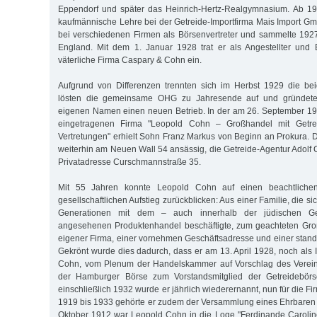
Eppendorf und später das Heinrich-Hertz-Realgymnasium. Ab 192
kaufmännische Lehre bei der Getreide-Importfirma Mais Import Gmb
bei verschiedenen Firmen als Börsenvertreter und sammelte 192
England. Mit dem 1. Januar 1928 trat er als Angestellter und B
väterliche Firma Caspary & Cohn ein.
Aufgrund von Differenzen trennten sich im Herbst 1929 die bei
lösten die gemeinsame OHG zu Jahresende auf und gründete
eigenen Namen einen neuen Betrieb. In der am 26. September 19
eingetragenen Firma "Leopold Cohn – Großhandel mit Getreid
Vertretungen" erhielt Sohn Franz Markus von Beginn an Prokura.
weiterhin am Neuen Wall 54 ansässig, die Getreide-Agentur Adolf
Privatadresse Curschmannstraße 35.
Mit 55 Jahren konnte Leopold Cohn auf einen beachtlichen 
gesellschaftlichen Aufstieg zurückblicken: Aus einer Familie, die s
Generationen mit dem – auch innerhalb der jüdischen G
angesehenen Produktenhandel beschäftigte, zum geachteten Gr
eigener Firma, einer vornehmen Geschäftsadresse und einer st
Gekrönt wurde dies dadurch, dass er am 13. April 1928, noch als
Cohn, vom Plenum der Handelskammer auf Vorschlag des Verein
der Hamburger Börse zum Vorstandsmitglied der Getreidebörs
einschließlich 1932 wurde er jährlich wiederernannt, nun für die 
1919 bis 1933 gehörte er zudem der Versammlung eines Ehrbaren
Oktober 1912 war Leopold Cohn in die Loge "Ferdinande Carolin