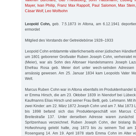
Valentin Burchard
,
Otto Friedeberg
,
John Hausmann
,
Ludwig M
Mayer
,
Ivan Philip
,
Franz Max Rappolt
,
Paul Salomon
,
Max Stein
Cäsar Wolf
,
Leo Wolfsohn
Leopold Cohn,
geb. 7.5.1873 in Altona, am 6.12.1941 deportie
ermordet
Mitglied des Vorstands der Getreidebörse 1928–1933
Leopold Cohn entstammte väterlicherseits einer jüdischen Händlerf
um 1801 geborener Großvater Ruben Joseph Cohn, verheiratet mi
(Meier), war als Sohn des Altonaer Handelsmanns Joseph Laz
Ehefrau Rosa geb. Meier dort unter wech-selnden Adressen 
ansässig gewesen. Am 25. Januar 1834 kam Leopolds Vater M
Welt.
Marcus Ruben Cohn war in Altona ebenfalls im Produktenhandel tä
er Emma Hirsch, die am 23. Oktober 1839 in Niendorf bei Lübec
Kaufmanns Elias Hirsch und seiner Frau Betti, geb. Lehmann. Mit 
zwei Kinder: am 22. März 1872 Joseph Cohn und am 7. Mai 1873 
bis 1898 befand sich das Produktengeschäft von Marcus C
Breitestraße 137. Unter derselben Adresse waren zunächs
Spritzenhaus verzeichnet. Ruben Joseph Cohn, der bislang Ba
Hofwohnung gelebt hatte, zog 1873 bis zu seinem Tod am 1
Rosengang 14. Am 19. April 1878 starb Emma Cohn im Alter vo