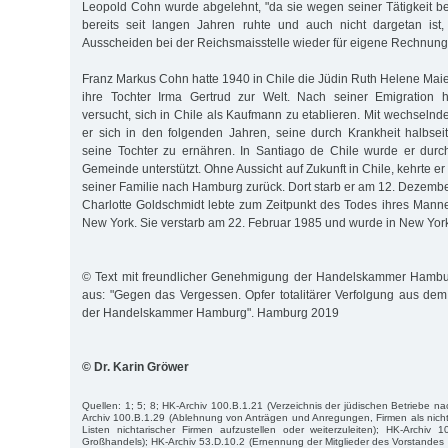
Leopold Cohn wurde abgelehnt, "da sie wegen seiner Tätigkeit be
bereits seit langen Jahren ruhte und auch nicht dargetan is
Ausscheiden bei der Reichsmaisstelle wieder für eigene Rechnung 
Franz Markus Cohn hatte 1940 in Chile die Jüdin Ruth Helene Maie
ihre Tochter Irma Gertrud zur Welt. Nach seiner Emigration h
versucht, sich in Chile als Kaufmann zu etablieren. Mit wechseln
er sich in den folgenden Jahren, seine durch Krankheit halbse
seine Tochter zu ernähren. In Santiago de Chile wurde er durc
Gemeinde unterstützt. Ohne Aussicht auf Zukunft in Chile, kehrte 
seiner Familie nach Hamburg zurück. Dort starb er am 12. Dezemb
Charlotte Goldschmidt lebte zum Zeitpunkt des Todes ihres Mannes
New York. Sie verstarb am 22. Februar 1985 und wurde in New York 
© Text mit freundlicher Genehmigung der Handelskammer Hambu
aus: "Gegen das Vergessen. Opfer totalitärer Verfolgung aus d
der Handelskammer Hamburg". Hamburg 2019
© Dr. Karin Gröwer
Quellen: 1; 5; 8; HK-Archiv 100.B.1.21 (Verzeichnis der jüdischen Betriebe n
Archiv 100.B.1.29 (Ablehnung von Anträgen und Anregungen, Firmen als nich
Listen nichtarischer Firmen aufzustellen oder weiterzuleiten); HK-Archiv 
Großhandels); HK-Archiv 53.D.10.2 (Ernennung der Mitglieder des Vorstandes 