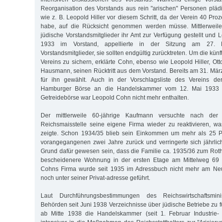
Reorganisation des Vorstands aus rein "arischen" Personen pläd
wie z. B. Leopold Hiller vor diesem Schritt, da der Verein 40 Proz
habe, auf die Rücksicht genommen werden müsse. Mittlerweile 
jüdische Vorstandsmitglieder ihr Amt zur Verfügung gestellt und 
1933 im Vorstand, appellierte in der Sitzung am 27.
Vorstandsmitglieder, sie sollten endgültig zurücktreten. Um die kün
Vereins zu sichern, erklärte Cohn, ebenso wie Leopold Hiller, Ot
Hausmann, seinen Rücktritt aus dem Vorstand. Bereits am 31. Mär
für ihn gewählt. Auch in der Vorschlagsliste des Vereins de
Hamburger Börse an die Handelskammer vom 12. Mai 1933 f
Getreidebörse war Leopold Cohn nicht mehr enthalten.
Der mittlerweile 60-jährige Kaufmann versuchte nach der
Reichsmaisstelle seine eigene Firma wieder zu reaktivieren, w
zeigte. Schon 1934/35 blieb sein Einkommen um mehr als 25 P
vorangegangenen zwei Jahre zurück und verringerte sich jährlic
Grund dafür gewesen sein, dass die Familie ca. 1935/36 zum Ro
bescheidenere Wohnung in der ersten Etage am Mittelweg 69
Cohns Firma wurde seit 1935 im Adressbuch nicht mehr am Neu
noch unter seiner Privat-adresse geführt.
Laut Durchführungsbestimmungen des Reichswirtschaftsmini
Behörden seit Juni 1938 Verzeichnisse über jüdische Betriebe zu 
ab Mitte 1938 die Handelskammer (seit 1. Februar Industrie