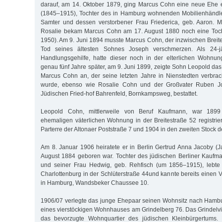
darauf, am 14. Oktober 1879, ging Marcus Cohn eine neue Ehe e
(1845–1915), Tochter des in Hamburg wohnenden Mobilienhänd
Samter und dessen verstorbener Frau Friederica, geb. Aaron. M
Rosalie bekam Marcus Cohn am 17. August 1880 noch eine Tocht
1950). Am 9. Juni 1894 musste Marcus Cohn, der inzwischen Breit
Tod seines ältesten Sohnes Joseph verschmerzen. Als 24-j
Handlungsgehilfe, hatte dieser noch in der elterlichen Wohnun
genau fünf Jahre später, am 9. Juni 1899, zeigte Sohn Leopold da
Marcus Cohn an, der seine letzten Jahre in Nienstedten verbra
wurde, ebenso wie Rosalie Cohn und der Großvater Ruben J
Jüdischen Fried-hof Bahrenfeld, Bornkampsweg, bestattet.
Leopold Cohn, mittlerweile von Beruf Kaufmann, war 1899 
ehemaligen väterlichen Wohnung in der Breitestraße 52 registrie
Parterre der Altonaer Poststraße 7 und 1904 in den zweiten Stock 
Am 8. Januar 1906 heiratete er in Berlin Gertrud Anna Jacoby (Ja
August 1884 geboren war. Tochter des jüdischen Berliner Kaufm
und seiner Frau Hedwig, geb. Rehfisch (um 1856–1915), lebte s
Charlottenburg in der Schlüterstraße 44und kannte bereits einen 
in Hamburg, Wandsbeker Chaussee 10.
1906/07 verlegte das junge Ehepaar seinen Wohnsitz nach Hambu
eines vierstöckigen Wohnhauses am Grindelberg 76. Das Grindelvie
das bevorzugte Wohnquartier des jüdischen Kleinbürgertums. 