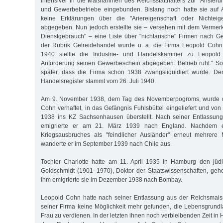
intensiver in die Maßnahmen des Reichsstatthalters zur "Arisieru
und Gewerbebetriebe eingebunden. Bislang noch hatte sie auf A
keine Erklärungen über die "Ariereigenschaft oder Nichteig
abgegeben. Nun jedoch erstellte sie – versehen mit dem Vermerk
Dienstgebrauch" – eine Liste über "nichtarische" Firmen nach G
der Rubrik Getreidehandel wurde u. a. die Firma Leopold Coh
1940 stellte die Industrie- und Handelskammer zu Leopold
Anforderung seinen Gewerbeschein abgegeben. Betrieb ruht." So
später, dass die Firma schon 1938 zwangsliquidiert wurde. De
Handelsregister stammt vom 26. Juli 1940.
Am 9. November 1938, dem Tag des Novemberpogroms, wurde d
Cohn verhaftet, in das Gefängnis Fuhlsbüttel eingeliefert und vo
1938 ins KZ Sachsenhausen überstellt. Nach seiner Entlassun
emigrierte er am 21. März 1939 nach England. Nachdem e
Kriegsausbruches als "feindlicher Ausländer" erneut mehrere M
wanderte er im September 1939 nach Chile aus.
Tochter Charlotte hatte am 11. April 1935 in Hamburg den jüd
Goldschmidt (1901–1970), Doktor der Staatswissenschaften, geh
ihm emigrierte sie im Dezember 1938 nach Bombay.
Leopold Cohn hatte nach seiner Entlassung aus der Reichsmaiss
seiner Firma keine Möglichkeit mehr gefunden, die Lebensgrundl
Frau zu verdienen. In der letzten ihnen noch verbleibenden Zeit in