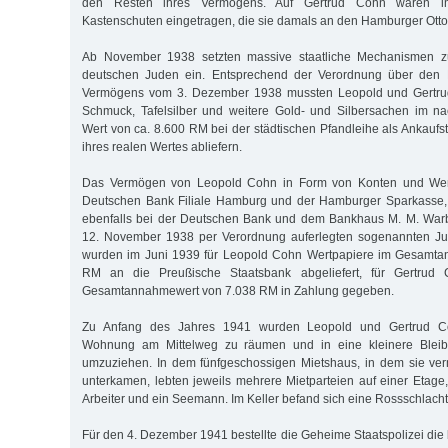
den Resten ihres Vermögens. Auf Gertrud Cohn waren im S
Kastenschuten eingetragen, die sie damals an den Hamburger Otto
Ab November 1938 setzten massive staatliche Mechanismen z
deutschen Juden ein. Entsprechend der Verordnung über den E
Vermögens vom 3. Dezember 1938 mussten Leopold und Gertr
Schmuck, Tafelsilber und weitere Gold- und Silbersachen im na
Wert von ca. 8.600 RM bei der städtischen Pfandleihe als Ankaufste
ihres realen Wertes abliefern.
Das Vermögen von Leopold Cohn in Form von Konten und Wert
Deutschen Bank Filiale Hamburg und der Hamburger Sparkasse,
ebenfalls bei der Deutschen Bank und dem Bankhaus M. M. Warb
12. November 1938 per Verordnung auferlegten sogenannten 
wurden im Juni 1939 für Leopold Cohn Wertpapiere im Gesamta
RM an die Preußische Staatsbank abgeliefert, für Gertrud
Gesamtannahmewert von 7.038 RM in Zahlung gegeben.
Zu Anfang des Jahres 1941 wurden Leopold und Gertrud C
Wohnung am Mittelweg zu räumen und in eine kleinere Bleib
umzuziehen. In dem fünfgeschossigen Mietshaus, in dem sie ver
unterkamen, lebten jeweils mehrere Mietparteien auf einer Etage
Arbeiter und ein Seemann. Im Keller befand sich eine Rossschlacht
Für den 4. Dezember 1941 bestellte die Geheime Staatspolizei die