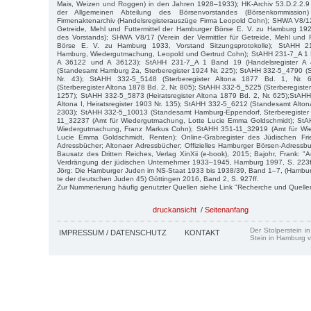
Mais, Weizen und Roggen) in den Jahren 1928–1933); HK-Archiv 53.D.2.2.9 
der Allgemeinen Abteilung des Börsenvorstandes (Börsenkommission
Firmenaktenarchiv (Handelsregisterauszüge Firma Leopold Cohn); SHWA V8/127 
Getreide, Mehl und Futtermittel der Hamburger Börse E. V. zu Hamburg 192
des Vorstands); SHWA V8/17 (Verein der Vermittler für Getreide, Mehl und 
Börse E. V. zu Hamburg 1933, Vorstand Sitzungsprotokolle); StAHH 21
Hamburg, Wiedergutmachung, Leopold und Gertrud Cohn); StAHH 231-7_A 1 
A 36122 und A 36123); StAHH 231-7_A 1 Band 19 (Handelsregister A
(Standesamt Hamburg 2a, Sterberegister 1924 Nr. 225); StAHH 332-5_4790 (S
Nr. 43); StAHH 332-5_5148 (Sterberegister Altona 1877 Bd. 1, Nr.
(Sterberegister Altona 1878 Bd. 2, Nr. 805); StAHH 332-5_5225 (Sterberegister
1257); StAHH 332-5_5873 (Heiratsregister Altona 1879 Bd. 2, Nr. 625);StA
Altona I, Heiratsregister 1903 Nr. 135); StAHH 332-5_6212 (Standesamt Altona
2303); StAHH 332-5_10013 (Standesamt Hamburg-Eppendorf, Sterberegister
11_32237 (Amt für Wiedergutmachung, Lotte Lucie Emma Goldschmidt); StA
Wiedergutmachung, Franz Markus Cohn); StAHH 351-11_32919 (Amt für Wie
Lucie Emma Goldschmidt, Renten); Online-Grabregister des Jüdischen Fri
Adressbücher; Altonaer Adressbücher; Offizielles Hamburger Börsen-Adressb
Bausatz des Dritten Reiches, Verlag XinXii (e-book), 2015; Bajohr, Frank: "A
Verdrängung der jüdischen Unternehmer 1933–1945, Hamburg 1997, S. 223f
Jörg: Die Hamburger Juden im NS-Staat 1933 bis 1938/39, Band 1–7, (Hambur
te der deutschen Juden 45) Göttingen 2016, Band 2, S. 927ff.
Zur Nummerierung häufig genutzter Quellen siehe Link "Recherche und Quelle
druckansicht
/
Seitenanfang
Der Stolperstein i
IMPRESSUM / DATENSCHUTZ
KONTAKT
Stein in Hamburg v