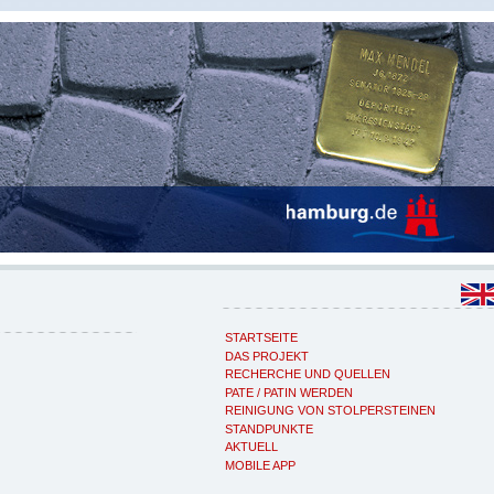
STARTSEITE
DAS PROJEKT
RECHERCHE UND QUELLEN
PATE / PATIN WERDEN
REINIGUNG VON STOLPERSTEINEN
STANDPUNKTE
AKTUELL
MOBILE APP