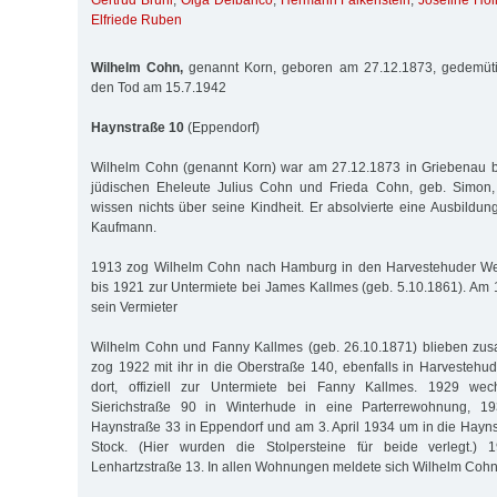
Gertrud Brühl
,
Olga Delbanco
,
Hermann Falkenstein
,
Josefine Hol
Elfriede Ruben
Wilhelm Cohn,
genannt Korn, geboren am 27.12.1873, gedemütigt
den Tod am 15.7.1942
Haynstraße 10
(Eppendorf)
Wilhelm Cohn (genannt Korn) war am 27.12.1873 in Griebenau b
jüdischen Eheleute Julius Cohn und Frieda Cohn, geb. Simon,
wissen nichts über seine Kindheit. Er absolvierte eine Ausbildu
Kaufmann.
1913 zog Wilhelm Cohn nach Hamburg in den Harvestehuder We
bis 1921 zur Untermiete bei James Kallmes (geb. 5.10.1861). Am 
sein Vermieter
Wilhelm Cohn und Fanny Kallmes (geb. 26.10.1871) blieben zu
zog 1922 mit ihr in die Oberstraße 140, ebenfalls in Harvestehu
dort, offiziell zur Untermiete bei Fanny Kallmes. 1929 wec
Sierichstraße 90 in Winterhude in eine Parterrewohnung, 1
Haynstraße 33 in Eppendorf und am 3. April 1934 um in die Haynst
Stock. (Hier wurden die Stolpersteine für beide verlegt.)
Lenhartzstraße 13. In allen Wohnungen meldete sich Wilhelm Cohn 