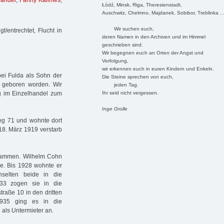
länder
,
Fanny Kallmes
,
Łódź, Minsk, Riga, Theresienstadt,
Auschwitz, Chelmno, Majdanek, Sobibor, Treblinka ..
Wir suchen euch,
/entrechtet, Flucht in
deren Namen in den Archiven und im Himmel
geschrieben sind.
Wir begegnen euch an Orten der Angst und
Verfolgung,
wir erkennen euch in euren Kindern und Enkeln.
ei Fulda als Sohn der
Die Steine sprechen von euch,
 geboren worden. Wir
jeden Tag.
Ihr seid nicht vergessen.
ng im Einzelhandel zum
Inge Grolle
g 71 und wohnte dort
18. März 1919 verstarb
sammen. Wilhelm Cohn
de. Bis 1928 wohnte er
hselten beide in die
933 zogen sie in die
raße 10 in den dritten
 1935 ging es in die
als Untermieter an.