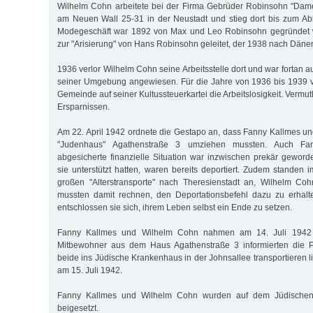
Wilhelm Cohn arbeitete bei der Firma Gebrüder Robinsohn "Da
am Neuen Wall 25-31 in der Neustadt und stieg dort bis zum Able
Modegeschäft war 1892 von Max und Leo Robinsohn gegründet 
zur "Arisierung" von Hans Robinsohn geleitet, der 1938 nach Dänem
1936 verlor Wilhelm Cohn seine Arbeitsstelle dort und war fortan au
seiner Umgebung angewiesen. Für die Jahre von 1936 bis 1939 v
Gemeinde auf seiner Kultussteuerkartei die Arbeitslosigkeit. Vermut
Ersparnissen.
Am 22. April 1942 ordnete die Gestapo an, dass Fanny Kallmes u
"Judenhaus" Agathenstraße 3 umziehen mussten. Auch Fa
abgesicherte finanzielle Situation war inzwischen prekär gewor
sie unterstützt hatten, waren bereits deportiert. Zudem standen 
großen "Alterstransporte" nach Theresienstadt an, Wilhelm C
mussten damit rechnen, den Deportationsbefehl dazu zu erhalt
entschlossen sie sich, ihrem Leben selbst ein Ende zu setzen.
Fanny Kallmes und Wilhelm Cohn nahmen am 14. Juli 1942 B
Mitbewohner aus dem Haus Agathenstraße 3 informierten die Po
beide ins Jüdische Krankenhaus in der Johnsallee transportieren li
am 15. Juli 1942.
Fanny Kallmes und Wilhelm Cohn wurden auf dem Jüdischen 
beigesetzt.