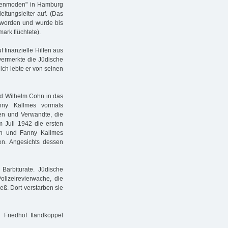
menmoden" in Hamburg
itungsleiter auf. (Das
worden und wurde bis
ark flüchtete).
f finanzielle Hilfen aus
ermerkte die Jüdische
lich lebte er von seinen
nd Wilhelm Cohn in das
nny Kallmes vormals
den und Verwandte, die
im Juli 1942 die ersten
ohn und Fanny Kallmes
en. Angesichts dessen
arbiturate. Jüdische
lizeirevierwache, die
eß. Dort verstarben sie
Friedhof Ilandkoppel