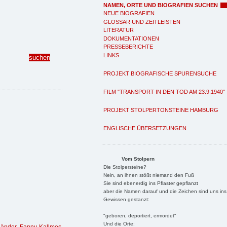
NAMEN, ORTE UND BIOGRAFIEN SUCHEN
NEUE BIOGRAFIEN
GLOSSAR UND ZEITLEISTEN
LITERATUR
DOKUMENTATIONEN
PRESSEBERICHTE
LINKS
PROJEKT BIOGRAFISCHE SPURENSUCHE
FILM "TRANSPORT IN DEN TOD AM 23.9.1940"
PROJEKT STOLPERTONSTEINE HAMBURG
ENGLISCHE ÜBERSETZUNGEN
Vom Stolpern
Die Stolpersteine?
Nein, an ihnen stößt niemand den Fuß
Sie sind ebenerdig ins Pflaster gepflanzt
aber die Namen darauf und die Zeichen sind uns ins
Gewissen gestanzt:
"geboren, deportiert, ermordet"
Und die Orte: