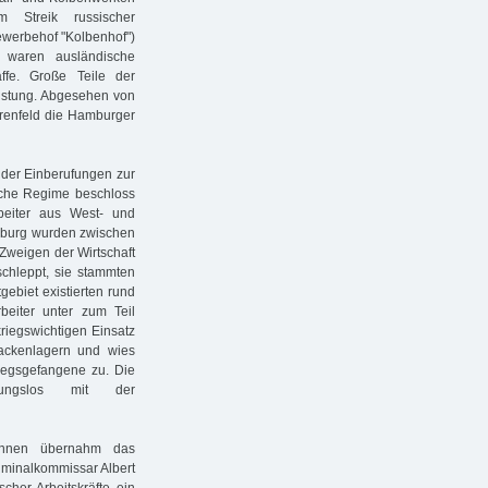
 Streik russischer
ewerbehof "Kolbenhof")
 waren ausländische
affe. Große Teile der
 Rüstung. Abgesehen von
renfeld die Hamburger
 der Einberufungen zur
ische Regime beschloss
beiter aus West- und
amburg wurden zwischen
 Zweigen der Wirtschaft
schleppt, sie stammten
ebiet existierten rund
beiter unter zum Teil
iegswichtigen Einsatz
ackenlagern und wies
riegsgefangene zu. Die
ibungslos mit der
innen übernahm das
iminalkommissar Albert
cher Arbeitskräfte ein