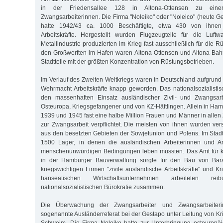
in der Friedensallee 128 in Altona-Ottensen zu einem
Zwangsarbeiterinnen. Die Firma "Noleiko" oder "Noleico" (heute G
hatte 1942/43 ca. 1000 Beschäftigte, etwa 430 von ihnen
Arbeitskräfte. Hergestellt wurden Flugzeugteile für die Luftw
Metallindustrie produzierten im Krieg fast ausschließlich für die
den Großwerften im Hafen waren Altona-Ottensen und Altona-Bah
Stadtteile mit der größten Konzentration von Rüstungsbetrieben.
Im Verlauf des Zweiten Weltkriegs waren in Deutschland aufgrund
Wehrmacht Arbeitskräfte knapp geworden. Das nationalsozialist
den massenhaften Einsatz ausländischer Zivil- und Zwangsar
Osteuropa, Kriegsgefangener und von KZ-Häftlingen. Allein in H
1939 und 1945 fast eine halbe Million Frauen und Männer in allen
zur Zwangsarbeit verpflichtet. Die meisten von ihnen wurden ver
aus den besetzten Gebieten der Sowjetunion und Polens. Im Stadtg
1500 Lager, in denen die ausländischen Arbeiterinnen und Ar
menschenunwürdigen Bedingungen leben mussten. Das Amt für kr
in der Hamburger Bauverwaltung sorgte für den Bau von Bar
kriegswichtigen Firmen "zivile ausländische Arbeitskräfte" und K
hanseatischen Wirtschaftsunternehmen arbeiteten re
nationalsozialistischen Bürokratie zusammen.
Die Überwachung der Zwangsarbeiter und Zwangsarbeiter
sogenannte Ausländerreferat bei der Gestapo unter Leitung von Kr
Schweim. Die Firma Noleiko hatte zur Unterbringung osteuropäis