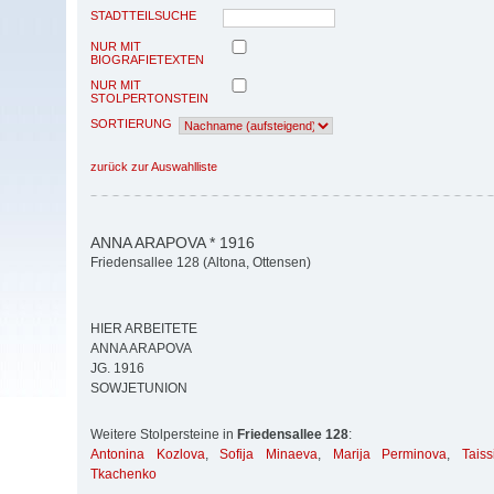
STADTTEILSUCHE
NUR MIT
BIOGRAFIETEXTEN
NUR MIT
STOLPERTONSTEIN
SORTIERUNG
zurück zur Auswahlliste
ANNA ARAPOVA * 1916
Friedensallee 128 (Altona, Ottensen)
HIER ARBEITETE
ANNA ARAPOVA
JG. 1916
SOWJETUNION
Weitere Stolpersteine in
Friedensallee 128
:
Antonina Kozlova
,
Sofija Minaeva
,
Marija Perminova
,
Tais
Tkachenko