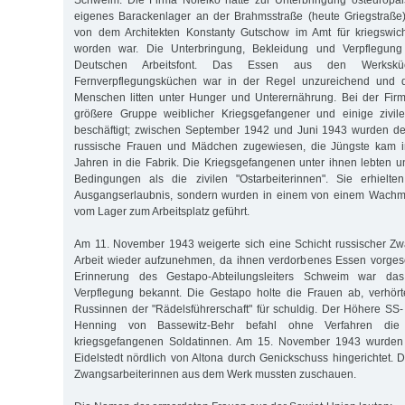
eigenes Barackenlager an der Brahmsstraße (heute Griegstraße)
von dem Architekten Konstanty Gutschow im Amt für kriegswich
worden war. Die Unterbringung, Bekleidung und Verpflegun
Deutschen Arbeitsfont. Das Essen aus den Werksk
Fernverpflegungsküchen war in der Regel unzureichend und qua
Menschen litten unter Hunger und Unterernährung. Bei der Fir
größere Gruppe weiblicher Kriegsgefangener und einige zivil
beschäftigt; zwischen September 1942 und Juni 1943 wurden d
russische Frauen und Mädchen zugewiesen, die Jüngste kam i
Jahren in die Fabrik. Die Kriegsgefangenen unter ihnen lebten u
Bedingungen als die zivilen "Ostarbeiterinnen". Sie erhielt
Ausgangserlaubnis, sondern wurden in einem von einem Wachma
vom Lager zum Arbeitsplatz geführt.
Am 11. November 1943 weigerte sich eine Schicht russischer Zw
Arbeit wieder aufzunehmen, da ihnen verdorbenes Essen vorges
Erinnerung des Gestapo-Abteilungsleiters Schweim war das
Verpflegung bekannt. Die Gestapo holte die Frauen ab, verhört
Russinnen der "Rädelsführerschaft" für schuldig. Der Höhere SS- 
Henning von Bassewitz-Behr befahl ohne Verfahren die 
kriegsgefangenen Soldatinnen. Am 15. November 1943 wurden
Eidelstedt nördlich von Altona durch Genickschuss hingerichtet. 
Zwangsarbeiterinnen aus dem Werk mussten zuschauen.