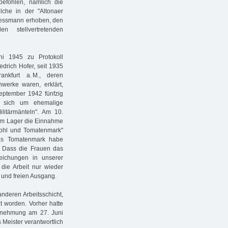
befohlen, nämlich die
che in der "Altonaer
 Tessmann erhoben, den
 stellvertretenden
i 1945 zu Protokoll
edrich Hofer, seit 1935
ankfurt a. M., deren
nwerke waren, erklärt,
eptember 1942 fünfzig
s sich um ehemalige
ilitärmänteln". Am 10.
 im Lager die Einnahme
ßkohl und Tomatenmark"
das Tomatenmark habe
. Dass die Frauen das
eichungen in unserer
die Arbeit nur wieder
 und freien Ausgang.
nderen Arbeitsschicht,
t worden. Vorher hatte
Vernehmung am 27. Juni
s Meister verantwortlich