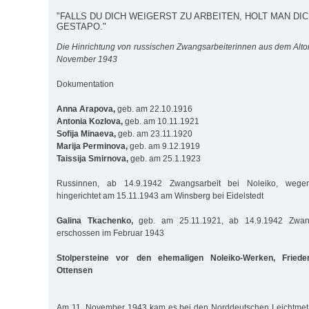
"FALLS DU DICH WEIGERST ZU ARBEITEN, HOLT MAN DICH
GESTAPO."
Die Hinrichtung von russischen Zwangsarbeiterinnen aus dem Alto
November 1943
Dokumentation
Anna Arapova,
geb. am 22.10.1916
Antonia Kozlova,
geb. am 10.11.1921
Sofija Minaeva,
geb. am 23.11.1920
Marija Perminova,
geb. am 9.12.1919
Taissija Smirnova,
geb. am 25.1.1923
Russinnen, ab 14.9.1942 Zwangsarbeit bei Noleiko, wegen 
hingerichtet am 15.11.1943 am Winsberg bei Eidelstedt
Galina Tkachenko,
geb. am 25.11.1921, ab 14.9.1942 Zwangs
erschossen im Februar 1943
Stolpersteine vor den ehemaligen Noleiko-Werken, Frieden
Ottensen
Am 11. November 1943 kam es bei den Norddeutschen Leichtmet