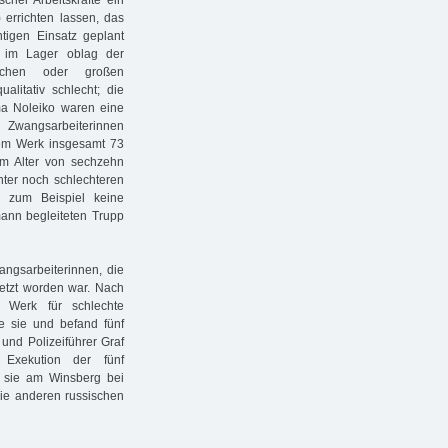
 errichten lassen, das
tigen Einsatz geplant
g im Lager oblag der
üchen oder großen
litativ schlecht; die
ma Noleiko waren eine
e Zwangsarbeiterinnen
em Werk insgesamt 73
m Alter von sechzehn
nter noch schlechteren
en zum Beispiel keine
nn begleiteten Trupp
angsarbeiterinnen, die
etzt worden war. Nach
 Werk für schlechte
e sie und befand fünf
und Polizeiführer Graf
Exekution der fünf
 sie am Winsberg bei
Die anderen russischen