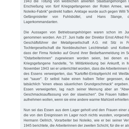
1943 die Tötung von weiblichen alliierten Staatsangehörigen 
Erschießung von fünf Kriegsgefangenen der Roten Armee, wel
Noleiko-Fabrik" gestreikt hatten. Anklage wurde auch gegen Willi
Gefängnisleiter von Fuhlsbüttel, und Hans Stange, den
Lagerkommandanten.
Die Aussagen von Betriebsangehörigen waren schon im Jun
genommen worden. Am 27. Juni hatte der Direktor Ernst Alfred Fri
Geschäftsfüh­rer der Metallgesellschaft A.G. mit Sitz in Fr
Tochtergesellschaft die Norddeutschen Leichtmetall- und Kolbe
dass der Firma Noleiko auf Grund ihrer Bedarfsanmeldung im S
"Ostarbeiterinnen" zugewiesen worden seien, bei denen e
Kriegsgefangene handelte, "in Militärkleidung bei Ankunft, in M
November 1943 sei er unterrichtet worden, dass die Arbeiterinnen
des Essens verweigerten, das "Kartoffel-Eintopfgericht mit Wei
sei "sauer". Er selbst habe einen halben Teller gegessen, 
tatsächlich "einen etwas säuerlichen Grundgeschmack" ergeben
Essen verweigerten, lag nach seiner Meinung aber an "Abw
Geschmacksauffassung von der slawischen". Die Frauen hätten 
aufnehmen wollen, wenn sie eine andere warme Mahlzeit erhielten
Nun sei das Essen aus dem Lager geholt und den Frauen einer a
die von den Ereignissen im Lager noch nichts wussten, vorgesetz
Hermann Oellrich, Vorarbeiter bei Noleiko, wie er bei seiner 
1945 berichtete, die Arbeiterinnen der zweiten Schicht, für die er al