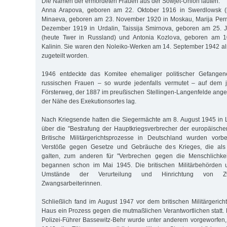
Die Namen der ermordeten Frauen aus der Sowjet-Union lauten:
Anna Arapova, geboren am 22. Oktober 1916 in Swerdlowsk (he
Minaeva, geboren am 23. November 1920 in Moskau, Marija Per
Dezember 1919 in Urdalin, Taissija Smirnova, geboren am 25. J
(heute Twer in Russland) und Antonia Kozlova, geboren am 
Kalinin. Sie waren den Noleiko-Werken am 14. September 1942 a
zugeteilt worden.
1946 entdeckte das Komitee ehemaliger politischer Gefangen
russischen Frauen – so wurde jedenfalls vermutet – auf dem 
Försterweg, der 1887 im preußischen Stellingen-Langenfelde ange
der Nähe des Exekutionsortes lag.
Nach Kriegsende hatten die Siegermächte am 8. August 1945 i
über die "Bestrafung der Hauptkriegsverbrecher der europäisch
Britische Militärgerichtsprozesse in Deutschland wurden vorbe
Verstöße gegen Gesetze und Gebräuche des Krieges, die als i
galten, zum anderen für "Verbrechen gegen die Menschlichkeit
begannen schon im Mai 1945. Die britischen Militärbehörden 
Umstände der Verurteilung und Hinrichtung von Zw
Zwangsarbeiterinnen.
Schließlich fand im August 1947 vor dem britischen Militärgeric
Haus ein Prozess gegen die mutmaßlichen Verantwortlichen stat
Polizei-Führer Bassewitz-Behr wurde unter anderem vorgeworfen