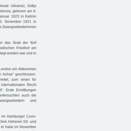
ute Ukraine), Sofija
minova, geboren am 9.
anuar 1923 in Kalinin
10. November 1921 in
ls Zwangsarbeiterinnen
er das Grab der fünf
jüdischen Friedhof am
legt worden war und in
n London ein Abkommen
en Achse" geschlossen.
reitet, zum einen für
nternationales Recht
". Erste Ermittlungen
untersuchten auch die
angsarbeitern und
ht im Hamburger Curio-
t. Dem Höheren SS- und
, er habe im November