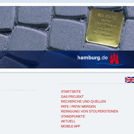
STARTSEITE
DAS PROJEKT
RECHERCHE UND QUELLEN
PATE / PATIN WERDEN
REINIGUNG VON STOLPERSTEINEN
STANDPUNKTE
AKTUELL
MOBILE APP