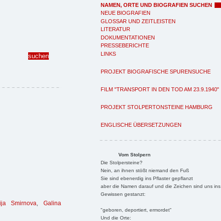
NAMEN, ORTE UND BIOGRAFIEN SUCHEN
NEUE BIOGRAFIEN
GLOSSAR UND ZEITLEISTEN
LITERATUR
DOKUMENTATIONEN
PRESSEBERICHTE
LINKS
PROJEKT BIOGRAFISCHE SPURENSUCHE
FILM "TRANSPORT IN DEN TOD AM 23.9.1940"
PROJEKT STOLPERTONSTEINE HAMBURG
ENGLISCHE ÜBERSETZUNGEN
Vom Stolpern
Die Stolpersteine?
Nein, an ihnen stößt niemand den Fuß
Sie sind ebenerdig ins Pflaster gepflanzt
aber die Namen darauf und die Zeichen sind uns ins
Gewissen gestanzt:
sija Smirnova
,
Galina
"geboren, deportiert, ermordet"
Und die Orte: