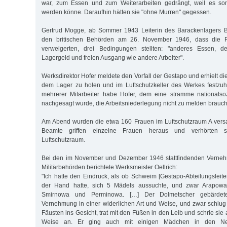
war, zum Essen und zum Weiterarbeiten gedrängt, weil es sonst
werden könne. Daraufhin hätten sie "ohne Murren" gegessen.
Gertrud Mogge, ab Sommer 1943 Leiterin des Barackenlagers Br
den britischen Behörden am 26. November 1946, dass die Fr
verweigerten, drei Bedingungen stellten: "anderes Essen, de
Lagergeld und freien Ausgang wie andere Arbeiter".
Werksdirektor Hofer meldete den Vorfall der Gestapo und erhielt di
dem Lager zu holen und im Luftschutzkeller des Werkes festzu
mehrerer Mitarbeiter habe Hofer, dem eine stramme nationalsoz
nachgesagt wurde, die Arbeitsniederlegung nicht zu melden brauc
Am Abend wurden die etwa 160 Frauen im Luftschutzraum A vers
Beamte griffen einzelne Frauen heraus und verhörten s
Luftschutzraum.
Bei den im November und Dezember 1946 stattfindenden Verneh
Militärbehörden berichtete Werksmeister Oellrich:
"Ich hatte den Eindruck, als ob Schweim [Gestapo-Abteilungsleite
der Hand hatte, sich 5 Mädels aussuchte, und zwar Arapowa
Smirnowa und Perminowa. […] Der Dolmetscher gebärdet
Vernehmung in einer widerlichen Art und Weise, und zwar schlug
Fäusten ins Gesicht, trat mit den Füßen in den Leib und schrie sie 
Weise an. Er ging auch mit einigen Mädchen in den Ne