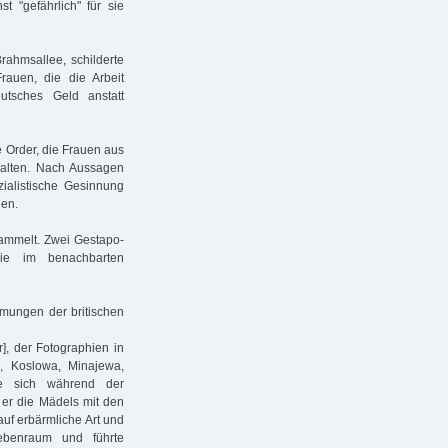
 "gefährlich" für sie
ahmsallee, schilderte
auen, die die Arbeit
utsches Geld anstatt
e Order, die Frauen aus
halten. Nach Aussagen
ialistische Gesinnung
hen.
ammelt. Zwei Gestapo-
ie im benachbarten
mungen der britischen
r], der Fotographien in
, Koslowa, Minajewa,
e sich während der
 er die Mädels mit den
auf erbärmliche Art und
benraum und führte