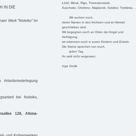
Łódź, Minsk, Riga, Theresienstadt,
 IN DIE
Auschwitz, Chelmno, Majdanek, Sobibor, Treblinka ..
Wir suchen euch,
naer Werk "Noleiko" im
deren Namen in den Archiven und im Himmel
geschrieben sind.
Wir begegnen euch an Orten der Angst und
Verfolgung,
wir erkennen euch in euren Kindern und Enkeln.
Die Steine sprechen von euch,
jeden Tag.
Ihr seid nicht vergessen.
Inge Grolle
Arbeitsniederlegung
arbeit bei Noleiko,
sallee 128, Altona-
all- und Kolbenwerken