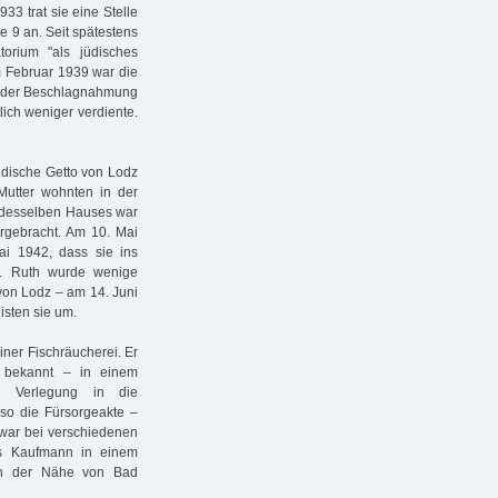
33 trat sie eine Stelle
 9 an. Seit spätestens
orium "als jüdisches
m Februar 1939 war die
ch der Beschlagnahmung
lich weniger verdiente.
üdische Getto von Lodz
 Mutter wohnten in der
 desselben Hauses war
rgebracht. Am 10. Mai
i 1942, dass sie ins
e. Ruth wurde wenige
von Lodz – am 14. Juni
isten sie um.
iner Fischräucherei. Er
 bekannt – in einem
e Verlegung in die
 so die Fürsorgeakte –
 war bei verschiedenen
als Kaufmann in einem
in der Nähe von Bad