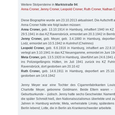
Weitere Stolpersteine in
Marktstraße 94
:
Anna Croner
,
Jenny Croner
,
Leopold Croner
,
Ruth Croner
,
Nathan 
Diese Biographie wurde am 23.10.2013 aktualisiert. Die Aufschrift a
Anna Croner hätte wie folgt lauten müssen:
Anna Croner,
geb. 13.10.1914 in Hamburg, inhaftiert 1940 im KZ F
29.5.1941 in das KZ Ravensbrück, ermordet am 20.3.1942 in Bern
Jenny Croner,
geb. Meyer, geb. 3.4.1880 in Hamburg, deportie
Lodz, ermordet am 10.5.1942 in Kulmhof (Chelmno)
Leopold Croner,
geb. 6.6.1916 in Hamburg, inhaftiert am 22.8.1
verlegt am 3.10.1941 in das KZ Neuengamme, ermordet im Juni 19
Meta Croner,
geb. 13.5.1920 in Hamburg, überführt am 24.6.1941 
ins Polizeigefängnis Hütten, im Juli 1941 zurück ins KZ Fuhl
Ravensbrück, dort gestorben am 20.10.42
Ruth Croner,
geb. 14.6.1911 in Hamburg, deportiert am 25.10
gestorben am 14.6.1942
Jenny Meyer war eine Tochter des Cigarrenfabrikanten Loui
Charlotte Meyer, geborene Goldmann. Beide Eltern waren –
Geburtsurkunde – jüdisch. Jenny hatte sechs Geschwister. Namentl
die später Schmidt hieß, den Nationalsozialismus überlebte und z
Jahren in Hamburg wohnte; Meta, verheiratete Linsky, spätestens
Berlin lebend; Lotte, die in Berlin als Krankenschwester arbeitete.