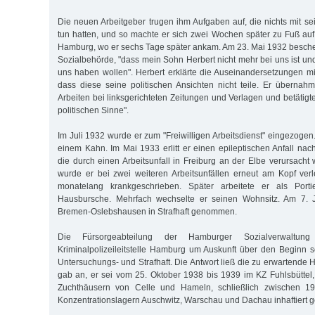
Die neuen Arbeitgeber trugen ihm Aufgaben auf, die nichts mit se
tun hatten, und so machte er sich zwei Wochen später zu Fuß a
Hamburg, wo er sechs Tage später ankam. Am 23. Mai 1932 beschei
Sozialbehörde, "dass mein Sohn Herbert nicht mehr bei uns ist und
uns haben wollen". Herbert erklärte die Auseinandersetzungen mit
dass diese seine politischen Ansichten nicht teile. Er übernahm 
Arbeiten bei linksgerichteten Zeitungen und Verlagen und betätigte 
politischen Sinne".
Im Juli 1932 wurde er zum "Freiwilligen Arbeitsdienst" eingezogen.
einem Kahn. Im Mai 1933 erlitt er einen epileptischen Anfall nac
die durch einen Arbeitsunfall in Freiburg an der Elbe verursach
wurde er bei zwei weiteren Arbeitsunfällen erneut am Kopf ver
monatelang krankgeschrieben. Später arbeitete er als Portier
Hausbursche. Mehrfach wechselte er seinen Wohnsitz. Am 7. J
Bremen-Oslebshausen in Strafhaft genommen.
Die Fürsorgeabteilung der Hamburger Sozialverwaltun
Kriminalpolizeileitstelle Hamburg um Auskunft über den Beginn 
Untersuchungs- und Strafhaft. Die Antwort ließ die zu erwartende H
gab an, er sei vom 25. Oktober 1938 bis 1939 im KZ Fuhlsbüttel
Zuchthäusern von Celle und Hameln, schließlich zwischen 
Konzentrationslagern Auschwitz, Warschau und Dachau inhaftiert 