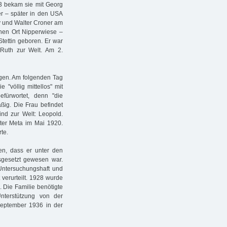
3 bekam sie mit Georg
er – später in den USA
y und Walter Croner am
nen Ort Nipperwiese –
tettin geboren. Er war
Ruth zur Welt. Am 2.
gen. Am folgenden Tag
 "völlig mittellos" mit
fürwortet, denn "die
ßig. Die Frau befindet
ind zur Welt: Leopold.
ter Meta im Mai 1920.
te.
en, dass er unter den
usgesetzt gewesen war.
 Untersuchungshaft und
verurteilt. 1928 wurde
 Die Familie benötigte
nterstützung von der
September 1936 in der