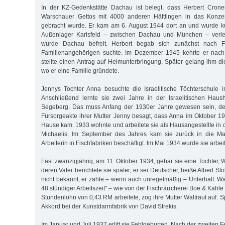
In der KZ-Gedenkstätte Dachau ist belegt, dass Herbert Cron
Warschauer Gettos mit 4000 anderen Häftlingen in das Konzen
gebracht wurde. Er kam am 6. August 1944 dort an und wurde ku
Außenlager Karlsfeld – zwischen Dachau und München – verleg
wurde Dachau befreit. Herbert begab sich zunächst nach F
Familienangehörigen suchte. Im Dezember 1945 kehrte er nac
stellte einen Antrag auf Heimunterbringung. Später gelang ihm di
wo er eine Familie gründete.
Jennys Tochter Anna besuchte die Israelitische Töchterschule i
Anschließend lernte sie zwei Jahre in der Israelitischen Haus
Segeberg. Das muss Anfang der 1930er Jahre gewesen sein, de
Fürsorgeakte ihrer Mutter Jenny besagt, dass Anna im Oktober 1
Hause kam. 1933 wohnte und arbeitete sie als Hausangestellte in 
Michaelis. Im September des Jahres kam sie zurück in die Mar
Arbeiterin in Fischfabriken beschäftigt. Im Mai 1934 wurde sie arbeit
Fast zwanzigjährig, am 11. Oktober 1934, gebar sie eine Tochter, W
deren Vater berichtete sie später, er sei Deutscher, heiße Albert Stol
nicht bekannt, er zahle – wenn auch unregelmäßig – Unterhalt. Wä
48 stündiger Arbeitszeit" – wie von der Fischräucherei Boe & Kahle 
Stundenlohn von 0,43 RM arbeitete, zog ihre Mutter Waltraut auf. S
Akkord bei der Kunstdarmfabrik von David Strekis.
Im Januar und Juli 1937 erlitt sie Fehlgeburten. Nach der zweiten F