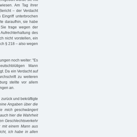
wiesen. Am Tag ihrer
 Bericht – der Verdacht
 Eingriff unterbrochen
te daraufhin, sie habe
. Sie trage wegen der
 Aufrechterhaltung des
h nicht vorstellen, ein
ach § 218 – also wegen
gungen noch weiter: "Es
eutschblütigen Mann
gt. Da ein Verdacht auf
chschrift zu weiteren
urg stellte vor allem
ngen an.
zurück und bekräftigte
eine Angaben über die
ie mich geschwängert
 auch hier die Wahrheit
nen Geschlechtsverkehr
r mit einem Mann aus
ht, ich habe in allen