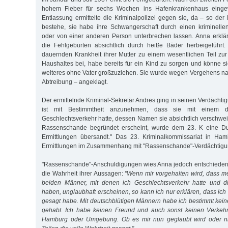
hohem Fieber für sechs Wochen ins Hafenkrankenhaus einge
Entlassung ermittelte die Kriminalpolizei gegen sie, da – so der
bestehe, sie habe ihre Schwangerschaft durch einen kriminellen
oder von einer anderen Person unterbrechen lassen. Anna erklär
die Fehlgeburten absichtlich durch heiße Bäder herbeigeführt
dauernden Krankheit ihrer Mutter zu einem wesentlichen Teil zur
Haushaltes bei, habe bereits für ein Kind zu sorgen und könne sic
weiteres ohne Vater großzuziehen. Sie wurde wegen Vergehens n
Abtreibung – angeklagt.
Der ermittelnde Kriminal-Sekretär Andres ging in seinen Verdächti
ist mit Bestimmtheit anzunehmen, dass sie mit einem d
Geschlechtsverkehr hatte, dessen Namen sie absichtlich verschwei
Rassenschande begründet erscheint, wurde dem 23. K eine Dur
Ermittlungen übersandt." Das 23. Kriminalkommissariat in Hamb
Ermittlungen im Zusammenhang mit "Rassenschande"-Verdächtigu
"Rassenschande"-Anschuldigungen wies Anna jedoch entschieden 
die Wahrheit ihrer Aussagen:
"Wenn mir vorgehalten wird, dass m
beiden Männer, mit denen ich Geschlechtsverkehr hatte und d
haben, unglaubhaft erscheinen, so kann ich nur erklären, dass ich
gesagt habe. Mit deutschblütigen Männern habe ich bestimmt kei
gehabt. Ich habe keinen Freund und auch sonst keinen Verkeh
Hamburg oder Umgebung. Ob es mir nun geglaubt wird oder nic