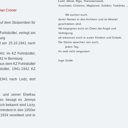
Łódź, Minsk, Riga, Theresienstadt,
Auschwitz, Chelmno, Majdanek, Sobibor, Treblinka ..
Dan Croner
Wir suchen euch,
deren Namen in den Archiven und im Himmel
uf dem Stolperstein für
geschrieben sind.
Wir begegnen euch an Orten der Angst und
uhlsbüttel, verlegt am
Verfolgung,
wir erkennen euch in euren Kindern und Enkeln.
burg
Die Steine sprechen von euch,
rt am 25.10.1941 nach
jeden Tag.
Ihr seid nicht vergessen.
941 im KZ Fuhlsbüttel,
42 in Bernburg
Inge Grolle
aus dem KZ Fuhlsbüttel
sbüttel, 1941-1942 KZ
.1941 nach Lodz, dort
s und seiner Ehefrau
 so besagt es Jennys
ich bekannt sind Lizzy,
umindest in den 1950er
 1934 verwitwet und in