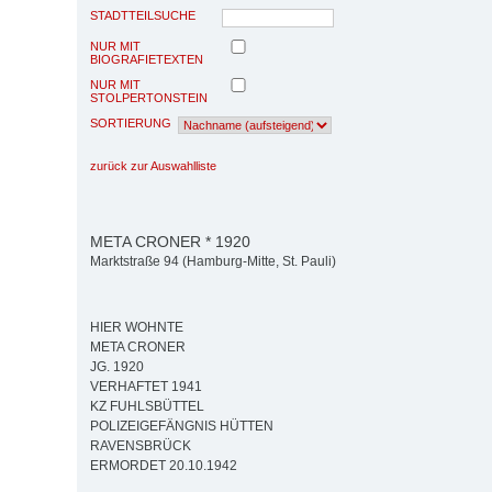
STADTTEILSUCHE
NUR MIT
BIOGRAFIETEXTEN
NUR MIT
STOLPERTONSTEIN
SORTIERUNG
zurück zur Auswahlliste
META CRONER * 1920
Marktstraße 94 (Hamburg-Mitte, St. Pauli)
HIER WOHNTE
META CRONER
JG. 1920
VERHAFTET 1941
KZ FUHLSBÜTTEL
POLIZEIGEFÄNGNIS HÜTTEN
RAVENSBRÜCK
ERMORDET 20.10.1942