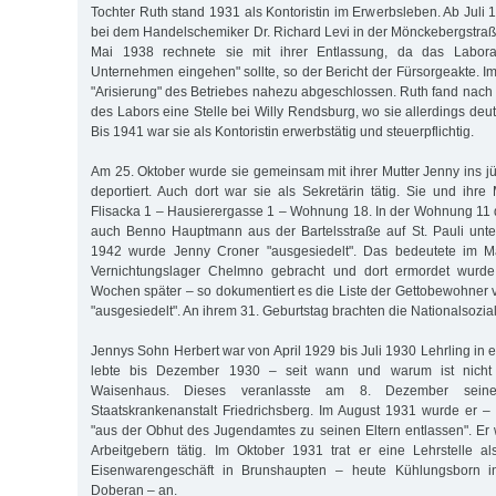
Tochter Ruth stand 1931 als Kontoristin im Erwerbsleben. Ab Juli 19
bei dem Handelschemiker Dr. Richard Levi in der Mönckebergstraße
Mai 1938 rechnete sie mit ihrer Entlassung, da das Laborat
Unternehmen eingehen" sollte, so der Bericht der Fürsorgeakte. I
"Arisierung" des Betriebes nahezu abgeschlossen. Ruth fand na
des Labors eine Stelle bei Willy Rendsburg, wo sie allerdings deut
Bis 1941 war sie als Kontoristin erwerbstätig und steuerpflichtig.
Am 25. Oktober wurde sie gemeinsam mit ihrer Mutter Jenny ins j
deportiert. Auch dort war sie als Sekretärin tätig. Sie und ihre
Flisacka 1 – Hausierergasse 1 – Wohnung 18. In der Wohnung 11
auch Benno Hauptmann aus der Bartelsstraße auf St. Pauli unte
1942 wurde Jenny Croner "ausgesiedelt". Das bedeutete im Ma
Vernichtungslager Chelmno gebracht und dort ermordet wurd
Wochen später – so dokumentiert es die Liste der Gettobewohner 
"ausgesiedelt". An ihrem 31. Geburtstag brachten die Nationalsozial
Jennys Sohn Herbert war von April 1929 bis Juli 1930 Lehrling in e
lebte bis Dezember 1930 – seit wann und warum ist nicht
Waisenhaus. Dieses veranlasste am 8. Dezember sein
Staatskrankenanstalt Friedrichsberg. Im August 1931 wurde er –
"aus der Obhut des Jugendamtes zu seinen Eltern entlassen". Er
Arbeitgebern tätig. Im Oktober 1931 trat er eine Lehrstelle 
Eisenwarengeschäft in Brunshaupten – heute Kühlungsborn 
Doberan – an.