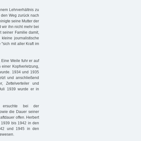
inem Lehrverhältnis zu
uf den Weg zurück nach
nigte seine Mutter der
 wir ihn nicht mehr bei
 seiner Familie damit,
kleine journalistische
"sich mit aller Kraft im
 Eine Weile fuhr er auf
h einer Kopfverletzung,
t wurde. 1934 und 1935
letzt und anschließend
, Zettelverteiler und
uli 1939 wurde er in
g ersuchte bei der
sowie die Dauer seiner
aftdauer offen. Herbert
, 1939 bis 1942 in den
1942 und 1945 in den
gewesen.