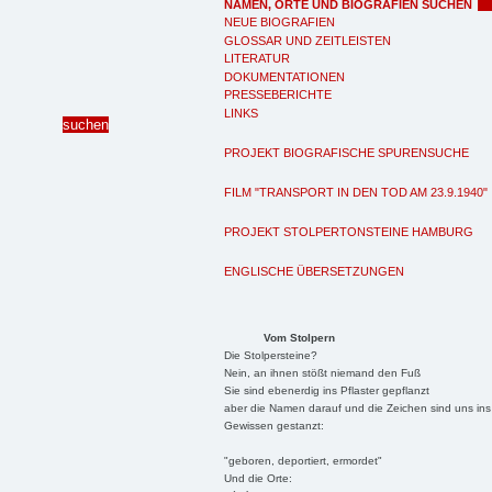
NAMEN, ORTE UND BIOGRAFIEN SUCHEN
NEUE BIOGRAFIEN
GLOSSAR UND ZEITLEISTEN
LITERATUR
DOKUMENTATIONEN
PRESSEBERICHTE
LINKS
PROJEKT BIOGRAFISCHE SPURENSUCHE
FILM "TRANSPORT IN DEN TOD AM 23.9.1940"
PROJEKT STOLPERTONSTEINE HAMBURG
ENGLISCHE ÜBERSETZUNGEN
Vom Stolpern
Die Stolpersteine?
Nein, an ihnen stößt niemand den Fuß
Sie sind ebenerdig ins Pflaster gepflanzt
aber die Namen darauf und die Zeichen sind uns ins
Gewissen gestanzt:
"geboren, deportiert, ermordet"
Und die Orte: