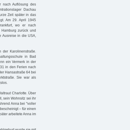
er nach Auflösung des
trationslager Dachau
rze Zeit später in das
t. Am 29. April 1945
rankfurt, wo er nach
h Hamburg zurück und
e Ausreise in die USA,
n der Karolinenstraße.
haltungsschule in Bad
nn ein Vermerk in der
931 in den Ferien nach
der Hansastraße 64 bei
ktstraße. Sie war als
slos.
altraut Charlotte. Über
l, sein Wohnsitz sei ihr
hrend Anna bei "voller
bescheinigt – für einen
päter arbeitete Anna im
ehlgeburt wurde sie mit