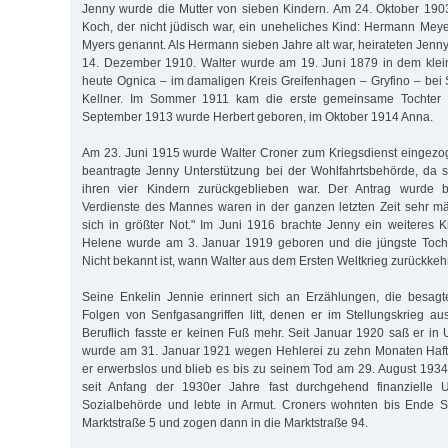
Jenny wurde die Mutter von sieben Kindern. Am 24. Oktober 190
Koch, der nicht jüdisch war, ein uneheliches Kind: Hermann Mey
Myers genannt. Als Hermann sieben Jahre alt war, heirateten Jenn
14. Dezember 1910. Walter wurde am 19. Juni 1879 in dem klei
heute Ognica – im damaligen Kreis Greifenhagen – Gryfino – bei S
Kellner. Im Sommer 1911 kam die erste gemeinsame Tochter 
September 1913 wurde Herbert geboren, im Oktober 1914 Anna.
Am 23. Juni 1915 wurde Walter Croner zum Kriegsdienst eingezo
beantragte Jenny Unterstützung bei der Wohlfahrtsbehörde, da sie
ihren vier Kindern zurückgeblieben war. Der Antrag wurde be
Verdienste des Mannes waren in der ganzen letzten Zeit sehr mä
sich in größter Not." Im Juni 1916 brachte Jenny ein weiteres K
Helene wurde am 3. Januar 1919 geboren und die jüngste Toch
Nicht bekannt ist, wann Walter aus dem Ersten Weltkrieg zurückkehr
Seine Enkelin Jennie erinnert sich an Erzählungen, die besagt
Folgen von Senfgasangriffen litt, denen er im Stellungskrieg a
Beruflich fasste er keinen Fuß mehr. Seit Januar 1920 saß er in
wurde am 31. Januar 1921 wegen Hehlerei zu zehn Monaten Haft 
er erwerbslos und blieb es bis zu seinem Tod am 29. August 1934.
seit Anfang der 1930er Jahre fast durchgehend finanzielle U
Sozialbehörde und lebte in Armut. Croners wohnten bis Ende 
Marktstraße 5 und zogen dann in die Marktstraße 94.