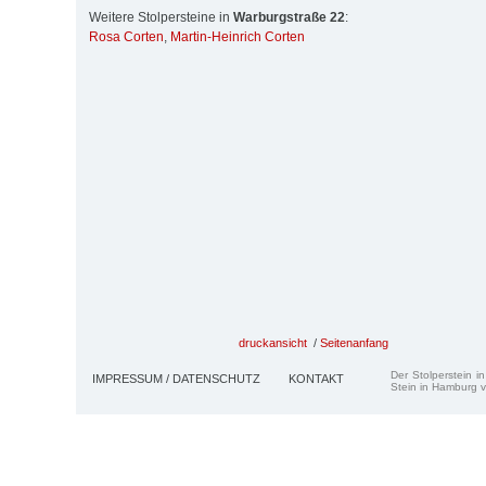
Weitere Stolpersteine in
Warburgstraße 22
:
Rosa Corten
,
Martin-Heinrich Corten
druckansicht
/
Seitenanfang
Der Stolperstein i
IMPRESSUM / DATENSCHUTZ
KONTAKT
Stein in Hamburg v