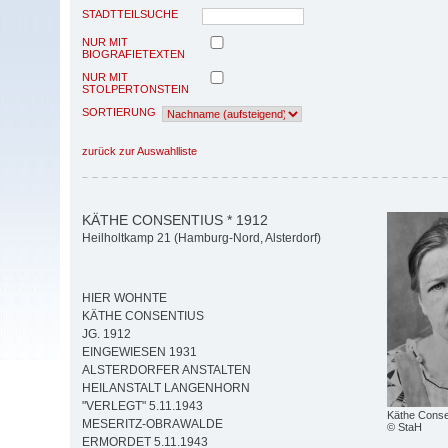
STADTTEILSUCHE
NUR MIT
BIOGRAFIETEXTEN
NUR MIT
STOLPERTONSTEIN
SORTIERUNG
zurück zur Auswahlliste
KÄTHE CONSENTIUS * 1912
Heilholtkamp 21 (Hamburg-Nord, Alsterdorf)
HIER WOHNTE
KÄTHE CONSENTIUS
JG. 1912
EINGEWIESEN 1931
ALSTERDORFER ANSTALTEN
HEILANSTALT LANGENHORN
"VERLEGT" 5.11.1943
Käthe Consen
MESERITZ-OBRAWALDE
© StaH
ERMORDET 5.11.1943