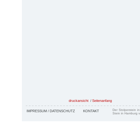
druckansicht
/
Seitenanfang
Der Stolperstein i
IMPRESSUM / DATENSCHUTZ
KONTAKT
Stein in Hamburg v