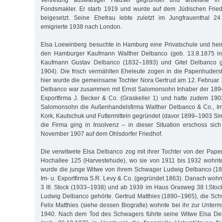
Vertretung auswärtiger Häuser gegründet und arbeitete in
Fondsmakler. Er starb 1919 und wurde auf dem Jüdischen Frie
beigesetzt. Seine Ehefrau lebte zuletzt im Jungfrauenthal 
emigrierte 1938 nach London.
Elsa Loewinberg besuchte in Hamburg eine Privatschule und heir
den Hamburger Kaufmann Walther Delbanco (geb. 13.8.1875 i
Kaufmann Gustav Delbanco (1832–1893) und Gitel Delbanco 
1904). Die frisch vermählten Eheleute zogen in die Papenhuders
hier wurde die gemeinsame Tochter Nora Gertrud am 12. Februar
Delbanco war zusammen mit Ernst Salomonsohn Inhaber der 189
Exportfirma J. Becker & Co. (Graskeller 1) und hatte zudem 19
Salomonsohn die Außenhandelsfirma Walther Delbanco & Co., Im-
Kork, Kautschuk und Futtermitteln gegründet (davor 1899–1903 S
die Firma ging in Insolvenz – in dieser Situation erschoss si
November 1907 auf dem Ohlsdorfer Friedhof.
Die verwitwete Elsa Delbanco zog mit ihrer Tochter von der Pape
Hochallee 125 (Harvestehude), wo sie von 1911 bis 1932 wohnte. 
wurde die junge Witwe von ihrem Schwager Ludwig Delbanco (18
Im- u. Exportfirma S.R. Levy & Co. (gegründet 1863). Danach wohnt
3 III. Stock (1933–1938) und ab 1939 im Haus Grasweg 38 I.Sto
Ludwig Delbanco gehörte. Gertrud Matthies (1890–1965), die Sc
Felix Matthies (siehe dessen Biografie) wohnte bei ihr zur Unterm
1940. Nach dem Tod des Schwagers führte seine Witwe Elsa De