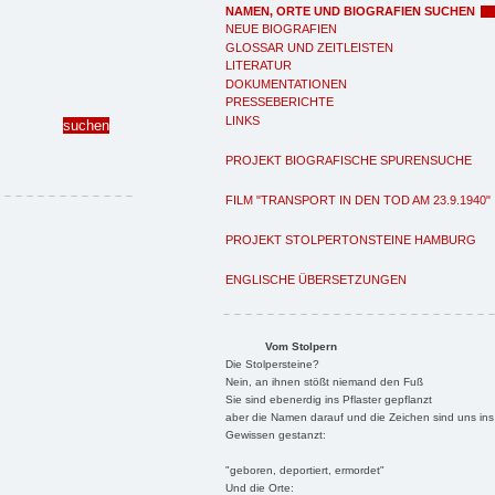
NAMEN, ORTE UND BIOGRAFIEN SUCHEN
NEUE BIOGRAFIEN
GLOSSAR UND ZEITLEISTEN
LITERATUR
DOKUMENTATIONEN
PRESSEBERICHTE
LINKS
PROJEKT BIOGRAFISCHE SPURENSUCHE
FILM "TRANSPORT IN DEN TOD AM 23.9.1940"
PROJEKT STOLPERTONSTEINE HAMBURG
ENGLISCHE ÜBERSETZUNGEN
Vom Stolpern
Die Stolpersteine?
Nein, an ihnen stößt niemand den Fuß
Sie sind ebenerdig ins Pflaster gepflanzt
aber die Namen darauf und die Zeichen sind uns ins
Gewissen gestanzt:
"geboren, deportiert, ermordet"
Und die Orte: