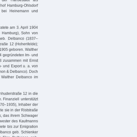
 der Hansestadt als
dhof Hamburg-Ohlsdorf
24 bei Heinemann und
atete am 3. April 1904
n Hamburg), Sohn von
geb. Delbanco (1837–
traße 12 (Hohenfelde);
 1905 geboren. Walther
4 gegründeten Im- und
03 zusammen mit Ernst
 und Export u. a. von
imon & Delbanco). Doch
ch Walther Delbanco im
nhuderstraße 12 in die
Finanziell unterstützt
70–1935), Inhaber der
e sie in der Riststraße
ck, das ihrem Schwager
hwester des Kaufmanns
iete bis zur Emigration
lbanco geb. Schlenker