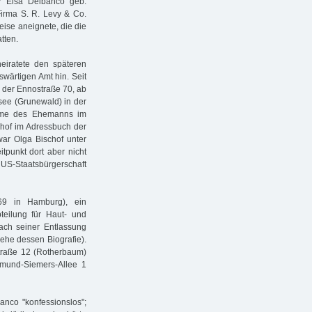
ür Elsa Delbanco geb.
Firma S. R. Levy & Co.
eise aneignete, die die
tten.
eiratete den späteren
uswärtigen Amt hin. Seit
 der Ennostraße 70, ab
see (Grunewald) in der
Name des Ehemanns im
hof im Adressbuch der
ar Olga Bischof unter
tpunkt dort aber nicht
 US-Staatsbürgerschaft
69 in Hamburg), ein
teilung für Haut- und
ch seiner Entlassung
iehe dessen Biografie).
traße 12 (Rotherbaum)
mund-Siemers-Allee 1
anco "konfessionslos";