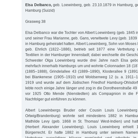
Elsa Delbanco,
geb. Loewinberg, geb. 23.10.1879 in Hamburg, ge
Hamburg (Suizid)
Grasweg 38
Elsa Delbanco war die Tochter von Albert Loewinberg (geb. 1845 i
und seiner Frau Marianne, geb. Gans, verwitwete Levy (geb. 1839
in Hamburg geheiratet hatten. Albert Loewinberg, Sohn von Mose
geb. Ehrlich (1822–1886), betrieb seit 1877 eine Vertretung 
Textilien in der Hamburger Innenstadt; dabei wechselte die Gesch
Schwester Olga Loewinberg wurde drei Jahre nach Elsa gebo
mehrfach innerhalb Hamburgs um und wohnte Colonnaden 18 (1879
(1885–1888), Grindelallee 43 (1889–1890), Klosterallee 9 (18
bei Blankenese (1905–1910) und Woldsenweg 12 (u. a. 1911–19
1919 und wurde auf dem Jüdischen Friedhof Hamburg-Ohlsdorf 
lebte noch einige Jahre länger und zog in die Dorotheenstraße 49
vor 1925 Otto Mende (Nienstedten) als Compagnion in die 
Nachfolger gut einführen zu können.
Albert Loewinbergs Bruder oder Cousin Louis Loewinberg
Ortwig/Brandenburg) wohnte seit mindestens 1882 in Hambur
Mathilde Levy (geb. 1868 in St. Thomas/ West-Indien) und hat
(Herbert Alexander Loewinberg). Louis Loewinberg erhielt
Bürgerrecht. Er hatte 1882 in Hamburg unter seinem Namen