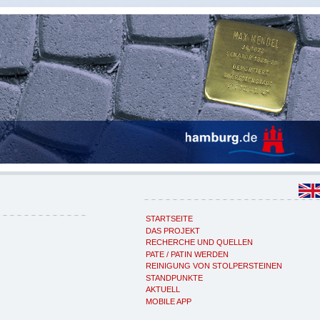
STARTSEITE
DAS PROJEKT
RECHERCHE UND QUELLEN
PATE / PATIN WERDEN
REINIGUNG VON STOLPERSTEINEN
STANDPUNKTE
AKTUELL
MOBILE APP