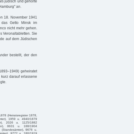
ls jüdisch und gehörte
Hamburg" an.
 den 18. November 1941
e das Getto Minsk im
anco nicht mehr gehen.
 Veronaltabletten. Sie
urde auf dem Jüdischen
der bestellt, der den
1893–1949) geheiratet
e kurz darauf erlassene
gte.
878 (Heiratsregister 1878,
mter), 1959 u. 4940/1879
er), 2026 u. 1125/1882
ter), 8631 u. 188/1904
5 (Standesämter), 9676 u.
ämter), 9772 u. 180/1919