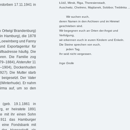
Łódź, Minsk, Riga, Theresienstadt,
storben 17.11.1941 in
Auschwitz, Chelmno, Majdanek, Sobibor, Treblinka ..
Wir suchen euch,
deren Namen in den Archiven und im Himmel
geschrieben sind.
n Ortwig/ Brandenburg)
Wir begegnen euch an Orten der Angst und
Verfolgung,
 in Hamburg), die 1878
wir erkennen euch in euren Kindern und Enkeln.
s Loewinberg und Fanny
Die Steine sprechen von euch,
und Exportagentur für
jeden Tag.
äftsadresse häufig. Die
Ihr seid nicht vergessen.
ren. Die Familie zog
–1884), Alsterufer 11
Inge Grolle
91–1904), Dockenhuden
27). Die Mutter starb
beigesetzt. Der Vater
 (Winterhude). Er nahm
Firma auf, um so den
 (geb. 19.1.1861 in
g, er heiratete 1891
te mit ihr einen Sohn
 1911 das Hamburger
 eine Fondsbank mit