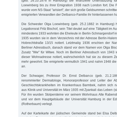
(geb. 26.10.1876 in Hamburg) die finanzielle Unterstützung f
Loewinberg bis zu ihrer Emigration 1938 nach London fort. Die 
wurde vom NS-Staat "arisiert", der sich große Geldsummen schrittw
emigrierten Verwandten der Delbanco-Familie ihr hinterlassenen ha
Die Schwester Olga Loewinberg (geb. 25.2.1882 in Hamburg) h
Legationsrat Fritz Bischof, sein Titel deutet auf eine Tätigkeit im A
mindestens 1933 wohnten die Eheleute in Berlin-Schmargendorf in
1935 wurden sie in dem Verzeichnis mit der Adresse Berlin-Halen
Hobrechtstraße 13/15 notiert. Letztmalig 1936 erschien der 
Berliner Adressbuch, danach stand vor dem Namen von Olga Bisc
Zusatz "Ww" für Witwe. Noch im Berliner Adressbuch von 1943 w
dieser Wohnadresse notiert, wahrscheinlich hat sie zu diesem Zei
mehr gewohnt. Sie emigrierte vermutlich 1941 und nahm 1948 die
an.
Der Schwager, Professor Dr. Ernst Delbanco (geb. 21.2.18
renommierter Dermatologe, Honorarprofessor und Leiter der Ab
Geschlechtskrankheiten im Krankenhaus Barmbek, nahm sich na
aus Klinik und Universität im März 1935 mit Zyankali das Leben (s
Für ihn wurden Stolpersteine vor seinem Wohnhaus Alte Rabens
und vor dem Hauptgebäude der Universität Hamburg in der Ed
(Rotherbaum) verlegt.
Auf der Karteikarte der jüdischen Gemeinde stand bei Elsa Delb