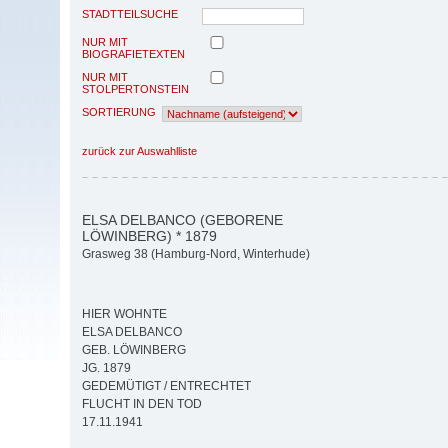
STADTTEILSUCHE
NUR MIT
BIOGRAFIETEXTEN
NUR MIT
STOLPERTONSTEIN
SORTIERUNG
zurück zur Auswahlliste
ELSA DELBANCO (GEBORENE
LÖWINBERG) * 1879
Grasweg 38 (Hamburg-Nord, Winterhude)
HIER WOHNTE
ELSA DELBANCO
GEB. LÖWINBERG
JG. 1879
GEDEMÜTIGT / ENTRECHTET
FLUCHT IN DEN TOD
17.11.1941