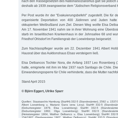
nach den Rassegesetzen des Nationalsozialismus galt sie jedoch a
deshalb ab 1939 zwangsweise dem "Jüdischen Religionsverband 
Per Post wurde ihr der "Evakuierungsbefehl" zugestellt. Die für
organisierte Deportation von 400 Jüdinnen und Juden hatt
okkupierten Weißrußland zum Ziel. Diesen Weg wollte Elsa Delb
Am 17. November 1941 nahm sie in ihrer Wohnung eine Überdosis
starb im Israelitischen Krankenhaus in der Johnsallee 68 und w
Friedhof Ohlsdorf im Familiengrab der Loewinbergs beigesetzt.
Zum Nachlasspfleger wurde am 22. Dezember 1941 Albert Hollän
Hausrat über das Auktionshaus Elsas versteigern ließ.
Elsa Delbancos Tochter Nora, die Anfang 1937 Leo Rosenberg (
hatte, emigrierte mit ihm im Mai 1937 nach Santiago de Chile. Di
Einwanderungssperre für Chile verhinderte, dass die Mutter nachfol
Stand April 2015
© Björn Eggert, Ulrike Sparr
Quellen: Staatsarchiv Hamburg (StaHH) 332-5 (Standesämter), 2592 u. 1537/1
Albert Loewinberg u. Mariane Gans verw. Levy); StaHH 332-5 (Standesä
(Geburtsregister 1879, Elsa Loewinberg); StaHH 332-5 (Standesämt
(Geburtsregister 1882, Olga Loewinberg); StaHH 332-5 (Standesäm
(Heiratsregister 1904, Walther Delbanco u. Elsa Loewinberg); StaHH 332-
154/1907 (Sterberegister 1907, Walther Delbanco); StaHH 332-5 (Standes