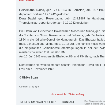
Dora David
Heinemann David,
geb. 27.4.1854 in Bernstorf, am 15.7.1942
deportiert, dort am 11.9.1942 gestorben
Dora David,
geb. Rosenbaum, geb. 12.9.1867 in Hamburg,
Theresienstadt deportiert, dort am 7.12.1942 gestorben
Die Eltern von Heinemann David waren Moses und Minna, geb. Sa
die Tochter von Simon Rosenbaum und Johanna, geb. Zacharias.
1894 in die jüdische Gemeinde Hamburg ein. Das Ehepaar hatte z
(geb. 9.9.1892) und Minna (geb. 9.1.1896). Die Familie muss wo
die eingezahlten Gemeindesteuerbeträge lagen in der Zeit zw
meistens zwischen 200 und 600 RM.
Am 15. Juli 1942 wurden die Eheleute, 88- und 75-jährig, nach Ther
Dort starben sie wenige Monate später: Heinemann David am 11.
Frau am 7. Dezember 1942.
© Ulrike Sparr
Quellen: 1; 3; 4; 8.
druckansicht
/
Seitenanfang
Der Stolperstein i
IMPRESSUM / DATENSCHUTZ
KONTAKT
Stein in Hamburg v