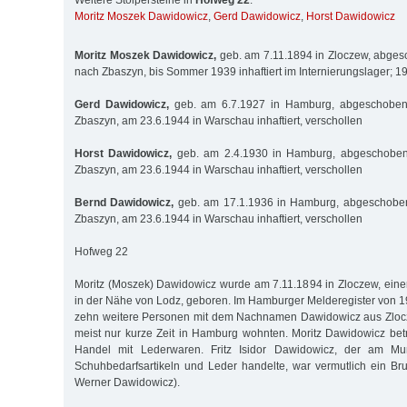
Weitere Stolpersteine in
Hofweg 22
:
Moritz Moszek Dawidowicz
,
Gerd Dawidowicz
,
Horst Dawidowicz
Moritz Moszek Dawidowicz,
geb. am 7.11.1894 in Zloczew, abge
nach Zbaszyn, bis Sommer 1939 inhaftiert im Internierungslager; 
Gerd Dawidowicz,
geb. am 6.7.1927 in Hamburg, abgeschoben
Zbaszyn, am 23.6.1944 in Warschau inhaftiert, verschollen
Horst Dawidowicz,
geb. am 2.4.1930 in Hamburg, abgeschobe
Zbaszyn, am 23.6.1944 in Warschau inhaftiert, verschollen
Bernd Dawidowicz,
geb. am 17.1.1936 in Hamburg, abgeschobe
Zbaszyn, am 23.6.1944 in Warschau inhaftiert, verschollen
Hofweg 22
Moritz (Moszek) Dawidowicz wurde am 7.11.1894 in Zloczew, einer
in der Nähe von Lodz, geboren. Im Hamburger Melderegister von 1
zehn weitere Personen mit dem Nachnamen Dawidowicz aus Zlocz
meist nur kurze Zeit in Hamburg wohnten. Moritz Dawidowicz be
Handel mit Lederwaren. Fritz Isidor Dawidowicz, der am M
Schuhbedarfsartikeln und Leder handelte, war vermutlich ein Bru
Werner Dawidowicz).