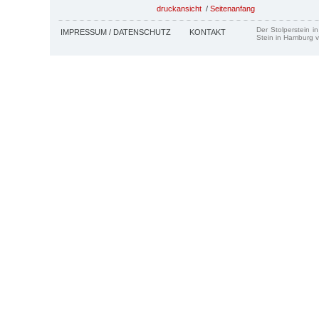
druckansicht
/
Seitenanfang
Der Stolperstein i
IMPRESSUM / DATENSCHUTZ
KONTAKT
Stein in Hamburg v