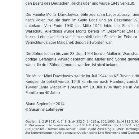
den Besitz des Deutschen Reichs über und wurde 1943 verkauft.
Die Familie Moritz Dawidowicz lebte zuerst im Lager Zbaszyn und
nach Polen, wo sie dann im Getto Lodz und ab Dezember 19
unterkam. Von Ende 1940 bis Mitte 1944 lebte die Familie ill
Warschau. Allerdings wurde Moritz bereits im Dezember 1941 in
letztes Lebenszeichen von ihm erhielt seine Familie im Februa
Vernichtungslager Majdanek deportiert worden war.
Die Söhne lebten bis zum 23. Juni 1944 bei der Mutter in Warscha
dortige Gefängnis Paviac gebracht und Mutter und Söhne gewal
wann die drei Söhne ermordet wurden, ist nicht bekannt.
Die Mutter Mimi Dawidowicz wurde im Juli 1944 ins KZ Ravensbrück
Kriegsende befreit wurde. 1946 kehrte sie nach Hamburg zurüc
1940er Jahre wieder im Hofweg. Am 10. Juli 1984 starb sie in Wed
Familie um 40 Jahre.
Stand September 2014
© Susanne Lohmeyer
Quellen: 1; 2 (F 353); 4; 7; 8; StaH 332-5, 14015 u. 369/1903; StaH 332-5, 6
8 Meldewesen Hausmeldekartei; StaH 351-11 AfW, 140129; StaH 351-11, 27
StaH 362-6/10 Talmud-Tora-Schule; Frank Bajohr, Arisierung, S. 353; Hamburg
Zur Nummerierung häufig genutzter Quellen siehe Link Recherche und Quellen