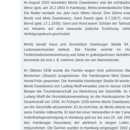
Im August 1925 heirateten Moritz Dawidowicz und die nichtjüdi
Wenz (geb. am 16.2.1903 in Hamburg). Mimis protestantische Elter
Die Mutter verstarb ein Jahr nach Mimis Heirat. Drei Söhne en
Moritz und Mimi Dawidowicz: Gerd Dawid (geb. 6.7.1927), Hors
Bernd (geb. 17.1.1936). Gerd und Horst waren Schüler der Talmud-
ein Hinweis auf eine bewusste jüdische Erziehung, viel
Verfolgungsdruck geschuldet.
Moritz besaß Haus und Grundstück Hamburger Straße 94,
Lederwarenhandel befand. Die Familie wohnte im H
Fünfeinhalbzimmerwohnung und lebte in gutbürgerlichen Verhältnis
kümmerte sie sich z. B. mehrere Jahre um vier Waisenkinder.
Im Oktober 1938 wurde die Familie wegen ihrer polnischen Sta
Bentschen (Zbasyn) ausgewiesen. Die Hamburgerin Mimi Dawid
Heirat Polin geworden. Die Immobilie Hamburger Straße 94 wurde
Moritz Dawidowicz von Ludwig Wulff verwaltet, und im Januar 19
Bergen die Treuhänderschaft zur Abwicklung der Geschäfte. Im 
Ludwig Wulff die Grundstücksverwaltung an die Hamburgische Gr
Gesellschaft von 1938. Im Frühjahr 1939 kehrte Moritz Dawidowicz
um die Geschäfte abzuwickeln. Es ist nicht klar, ob Moritz allein
seine Familie mitbrachte. Er kam bei einer Verwandten in der Cana
Aufenthaltsgenehmigung in Hamburg galt nur bis zum 25. Juli 1939
den Hamburger Hausstand, der akribisch in langen Listen 
mitzunehmen. Die Sachen wurden in Hamburg eingelagert. 1942 g