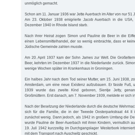
unmöglich gemacht.
Schon am 11. Januar 1936 war Jette Auerbach im Alter von nur 51 
Am 23. Oktober 1938 emigrierte Jacob Auerbach in die USA, 
Dezember 1940 in Rhode Island starb.
Nach ihrer Heirat zogen Simon und Pauline de Beer in die Eiffe
einen Lebensmittelhandel, der so wenig einbrachte, dass er kein
Jüdische Gemeinde zahlen musste.
Am 20. April 1937 kam der Sohn James zur Welt. Die Großeltern
Beer, kehrten im Dezember 1937 in die Niederlande zurück. Simon
wenige Wochen später im Krankenhaus in Groningen.
Ein halbes Jahr nach dem Tod seiner Mutter, am 15. Juni 1938, 
Amsterdam, um eine neue Existenz aufzubauen. Er fasste Fuß,
1939 wurde das zweite Kind geboren, Sientje Jetty, gena
Großmüttern. Erst danach, am 7. November 1939, meldete er sich 
Nach der Besetzung der Niederlande durch die deutsche Wehrmac
sich für die Familie, die in der Tweede Oosterparkstraat 44 I
zunächst wenig. Dann jedoch, als 1942 in großem Umfang die Dep
wurde Pauline de Beer-Auerbach mit ihren Kindern, vermutlich 
19. Juli 1942 kurzzeitig im Durchgangslager Westerbork internier
mit dem Transport nach Auschwitz geschickt.