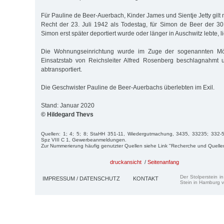
Für Pauline de Beer-Auerbach, Kinder James und Sientje Jetty gil
Recht der 23. Juli 1942 als Todestag, für Simon de Beer der 3
Simon erst später deportiert wurde oder länger in Auschwitz lebte, li
Die Wohnungseinrichtung wurde im Zuge der sogenannten Mö
Einsatzstab von Reichsleiter Alfred Rosenberg beschlagnahmt
abtransportiert.
Die Geschwister Pauline de Beer-Auerbachs überlebten im Exil.
Stand: Januar 2020
© Hildegard Thevs
Quellen: 1; 4; 5; 8; StaHH 351-11, Wiedergutmachung, 3435, 33235; 332-5,
Spz VIII C 1, Gewerbeanmeldungen.
Zur Nummerierung häufig genutzter Quellen siehe Link "Recherche und Quelle
druckansicht
/
Seitenanfang
Der Stolperstein i
IMPRESSUM / DATENSCHUTZ
KONTAKT
Stein in Hamburg v