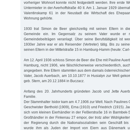
vorheriger Wohnort konnte nicht festgestellt werden. Ihre erste 
Untermieter in der Averhoffstraße 40 II. Am 1. Januar 1929 übern
Valentinskamp 61 in der Neustadt die Wirtschaft des Ehepaar
Wohnung gehörte.
1930 trat Simon de Beer gleichzeitig mit seinen Eltern in d
Gemeinde ein. Im Gegensatz zu seinem Vater wurde er n
Gemeindebeiträgen veranlagt. Über seine Berufstätigkeit ist we
1930er Jahre war er als Reisender (Vertreter) tätig. Bis zu sein
seinen Eltern in der Mittelstraße 15 in Hamburg-Hamm (heute: Carl
Am 12. April 1936 schloss Simon de Beer die Ehe mit Pauline Auer
Hamburg, nicht 1906, wie fälschlicherweise verschiedentlich, auc
angegeben. Ihre Eltern stammten aus dem damals österreichischen 
Vater, Jacob Auerbach, am 10.10.1877 in Husiatyn zur Welt gekom
geb. Stern, am 20.12.1884 in Buczacz.
Anfang des 20. Jahrhunderts gründeten Jacob und Jette Auer
Familie.
Der Stammhalter Isidor kam am 4.7.1906 zur Welt. Nach Paulines G
Geschwister Berthold (1909), Erna (1910) und Friedrich (1915). J
sich vom kleinen Eierhändler in der Feßlerstraße 16 in Barmbek
Großhändler in der Finkenau 27 empor, der trotz aller Widrigkei
der Regierung durch die Nationalsozialisten sein Geschäft bis
wurde ihm als Juden der Import von Eiern aus Dänemark u