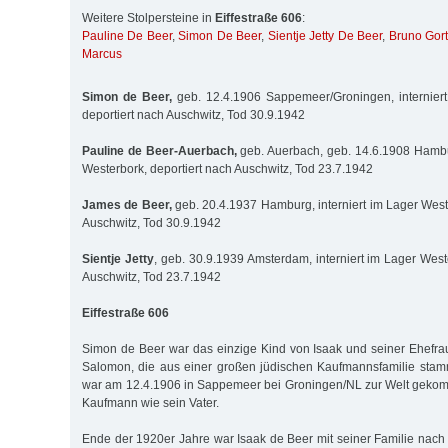
Weitere Stolpersteine in
Eiffestraße 606
:
Pauline De Beer
,
Simon De Beer
,
Sientje Jetty De Beer
,
Bruno Gort
Marcus
Simon de Beer,
geb. 12.4.1906 Sappemeer/Groningen, interniert
deportiert nach Auschwitz, Tod 30.9.1942
Pauline de Beer-Auerbach,
geb. Auerbach, geb. 14.6.1908 Hambur
Westerbork, deportiert nach Auschwitz, Tod 23.7.1942
James de Beer,
geb. 20.4.1937 Hamburg, interniert im Lager Weste
Auschwitz, Tod 30.9.1942
Sientje Jetty
, geb. 30.9.1939 Amsterdam, interniert im Lager West
Auschwitz, Tod 23.7.1942
Eiffestraße 606
Simon de Beer war das einzige Kind von Isaak und seiner Ehefrau
Salomon, die aus einer großen jüdischen Kaufmannsfamilie stamm
war am 12.4.1906 in Sappemeer bei Groningen/NL zur Welt geko
Kaufmann wie sein Vater.
Ende der 1920er Jahre war Isaak de Beer mit seiner Familie nac