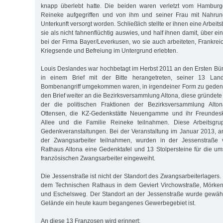
knapp überlebt hatte. Die beiden waren verletzt vom Hambur
Reineke aufgegriffen und von ihm und seiner Frau mit Nahru
Unterkunft versorgt worden. Schließlich stellte er ihnen eine Arbei
sie als nicht fahnenflüchtig auswies, und half ihnen damit, über e
bei der Firma Bayer/Leverkusen, wo sie auch arbeiteten, Frankrei
Kriegsende und Befreiung im Untergrund erlebten.
Louis Deslandes war hochbetagt im Herbst 2011 an den Ersten Bür
in einem Brief mit der Bitte herangetreten, seiner 13 Lan
Bombenangriff umgekommen waren, in irgendeiner Form zu gedenke
den Brief weiter an die Bezirksversammlung Altona, diese gründete
der die politischen Fraktionen der Bezirksversammlung Altona
Ottensen, die KZ-Gedenkstätte Neuengamme und ihr Freundes
Allee und die Familie Reineke teilnahmen. Diese Arbeitsgrup
Gedenkveranstaltungen. Bei der Veranstaltung im Januar 2013, 
der Zwangsarbeiter teilnahmen, wurden in der Jessenstraße
Rathaus Altona eine Gedenktafel und 13 Stolpersteine für die
französischen Zwangsarbeiter eingeweiht.
Die Jessenstraße ist nicht der Standort des Zwangsarbeiterlagers.
dem Technischen Rathaus in dem Geviert Virchowstraße, Mörkens
und Eschelsweg. Der Standort an der Jessenstraße wurde gewählt
Gelände ein heute kaum begangenes Gewerbegebiet ist.
An diese 13 Franzosen wird erinnert: