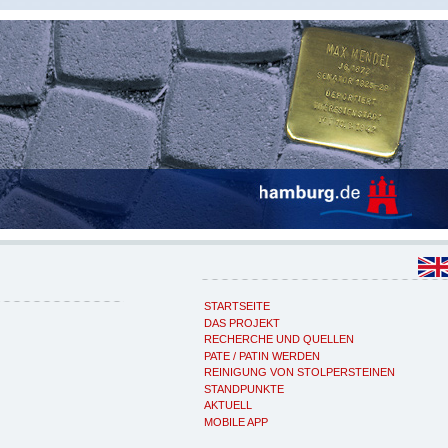
STARTSEITE
DAS PROJEKT
RECHERCHE UND QUELLEN
PATE / PATIN WERDEN
REINIGUNG VON STOLPERSTEINEN
STANDPUNKTE
AKTUELL
MOBILE APP