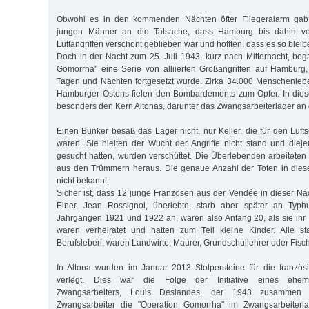
Obwohl es in den kommenden Nächten öfter Fliegeralarm gab,
jungen Männer an die Tatsache, dass Hamburg bis dahin vo
Luftangriffen verschont geblieben war und hofften, dass es so blei
Doch in der Nacht zum 25. Juli 1943, kurz nach Mitternacht, beg
Gomorrha" eine Serie von alliierten Großangriffen auf Hamburg
Tagen und Nächten fortgesetzt wurde. Zirka 34.000 Menschenleb
Hamburger Ostens fielen den Bombardements zum Opfer. In diese
besonders den Kern Altonas, darunter das Zwangsarbeiterlager an 
Einen Bunker besaß das Lager nicht, nur Keller, die für den Luft
waren. Sie hielten der Wucht der Angriffe nicht stand und dieje
gesucht hatten, wurden verschüttet. Die Überlebenden arbeiteten
aus den Trümmern heraus. Die genaue Anzahl der Toten in diese
nicht bekannt.
Sicher ist, dass 12 junge Franzosen aus der Vendée in dieser 
Einer, Jean Rossignol, überlebte, starb aber später an Typh
Jahrgängen 1921 und 1922 an, waren also Anfang 20, als sie ihr
waren verheiratet und hatten zum Teil kleine Kinder. Alle st
Berufsleben, waren Landwirte, Maurer, Grundschullehrer oder Fisch
In Altona wurden im Januar 2013 Stolpersteine für die französ
verlegt. Dies war die Folge der Initiative eines ehema
Zwangsarbeiters, Louis Deslandes, der 1943 zusammen 
Zwangsarbeiter die "Operation Gomorrha" im Zwangsarbeiterla