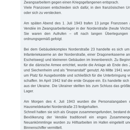
Zwangsarbeitern gegen einen Kriegsgefangenen entsprach.
Viele Franzosen entschieden sich dafür, in den französischen 
oder sich zu verstecken.
Am späten Abend des 1. Juli 1943 trafen 13 junge Franzosen
Vendée im Zwangsarbeiterlager in der Norderstraße (heute Virchow
Sie waren den Aufrufen – oft nach langen Überlegungen
ordnungsgemäß gefolgt.
Bei dem Gebäudekomplex Norderstraße 23 handelte es sich um 
Infanteriekaserne an der Norderstraße, einer Dragonerkaserne an
Eschelsweg) und kleineren Gebäuden im Innenbereich. Zu Beginn
für die dänische Armee errichtet, wurde die Anlage ab Ende des J
und Siechenheim und als "Irrenanstalt" genutzt. Ab Mitte 1941 wur
um Platz für Ausgebombte und schließlich für die Unterbringung 
schaffen. Im April 1942 traf die erste Gruppe ein. Es handelte s
aus der Ukraine. Die Ukrainer stellten bis zum Schluss das größt
Lager.
Am Morgen des 4. Juli 1943 wurden die Personalangaben d
Hausmeldekartei Norderstraße 23 festgehalten.
Schnell hatten sie sich als Gruppe zusammengefunden, bestand do
Bevölkerung der Vendée traditionell ein enges Zusammengeh
Neuankömmlinge wurden zu Hilfsarbeiten im Hafen eingeteilt un
Binnenschiffer vermittelt.