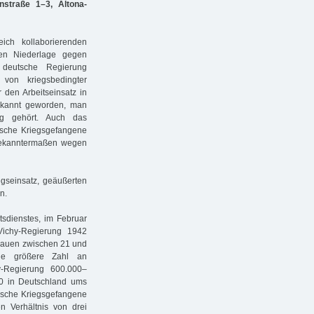
straße 1–3, Altona-
ch kollaborierenden
hen Niederlage gegen
e deutsche Regierung
von kriegsbedingter
r den Arbeitseinsatz in
ekannt geworden, man
ng gehört. Auch das
ische Kriegsgefangene
 bekanntermaßen wegen
egseinsatz, geäußerten
n.
itsdienstes, im Februar
Vichy-Regierung 1942
rauen zwischen 21 und
ine größere Zahl an
y-Regierung 600.000–
00 in Deutschland ums
ische Kriegsgefangene
 Verhältnis von drei