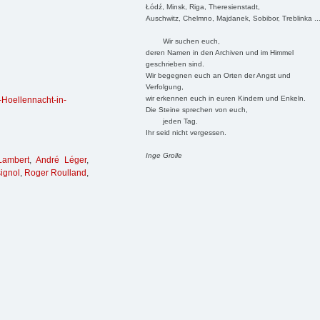
Łódź, Minsk, Riga, Theresienstadt,
Auschwitz, Chelmno, Majdanek, Sobibor, Treblinka ..
Wir suchen euch,
deren Namen in den Archiven und im Himmel
geschrieben sind.
Wir begegnen euch an Orten der Angst und
Verfolgung,
wir erkennen euch in euren Kindern und Enkeln.
-Hoellennacht-in-
Die Steine sprechen von euch,
jeden Tag.
Ihr seid nicht vergessen.
Inge Grolle
Lambert
,
André Léger
,
ignol
,
Roger Roulland
,