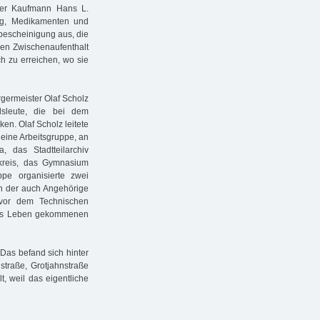
ger Kaufmann Hans L.
ng, Medikamenten und
tsbescheinigung aus, die
inen Zwischenaufenthalt
ch zu erreichen, wo sie
germeister Olaf Scholz
dsleute, die bei dem
n. Olaf Scholz leitete
 eine Arbeitsgruppe, an
, das Stadtteilarchiv
kreis, das Gymnasium
pe organisierte zwei
an der auch Angehörige
 vor dem Technischen
 ums Leben gekommenen
 Das befand sich hinter
traße, Grotjahnstraße
, weil das eigentliche