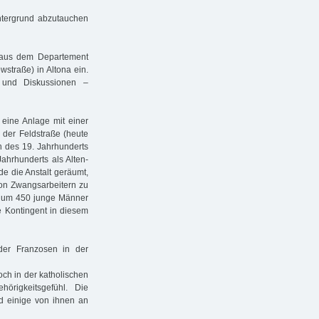
Untergrund abzutauchen
 aus dem Departement
straße) in Altona ein.
 und Diskussionen –
eine Anlage mit einer
 der Feldstraße (heute
 des 19. Jahrhunderts
ahrhunderts als Alten-
de die Anstalt geräumt,
von Zwangsarbeitern zu
ich um 450 junge Männer
e Kontingent in diesem
er Franzosen in der
ch in der katholischen
örigkeitsgefühl. Die
d einige von ihnen an