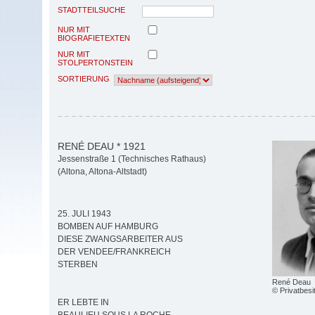
STADTTEILSUCHE
NUR MIT
BIOGRAFIETEXTEN
NUR MIT
STOLPERTONSTEIN
SORTIERUNG
RENÉ DEAU * 1921
Jessenstraße 1 (Technisches Rathaus)
(Altona, Altona-Altstadt)
25. JULI 1943
BOMBEN AUF HAMBURG
DIESE ZWANGSARBEITER AUS
DER VENDEE/FRANKREICH
STERBEN
René Deau
© Privatbesi
ER LEBTE IN