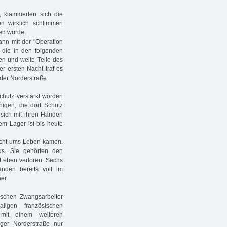
 klammerten sich die
n wirklich schlimmen
ben würde.
ann mit der "Operation
, die in den folgenden
en und weite Teile des
r ersten Nacht traf es
der Norderstraße.
schutz verstärkt worden
nigen, die dort Schutz
 sich mit ihren Händen
m Lager ist bis heute
Nacht ums Leben kamen.
us. Sie gehörten den
 Leben verloren. Sechs
anden bereits voll im
er.
ischen Zwangsarbeiter
ligen französischen
mit einem weiteren
ger Norderstraße nur