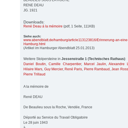
BEAULIEU SOUS LA ROCHE
RENE DEAU
JG. 1921
Downloads:
René Deau á la mémoire
(pdf, 1 Seite, 111KB)
Siehe auch:
www.abendblatt.de/
hamburg/
article113123816/
Erinnerung-an-eine
Hamburg.html
(Artikel im Hamburger Abendblatt 25.01.2013)
Weitere Stolpersteine in
Jessenstraße 1 (Technisches Rathaus)
:
Daniel Boutin
,
Camille Charpentier
,
Marcel Jaulin
,
Alexandre 
Hilaire Mars
,
Guy Mercier
,
René Paris
,
Pierre Rambaud
,
Jean Ross
Pierre Trillaud
A la mémoire de
René DEAU
De Beaulieu sous la Roche, Vendée, France
Déporté au Service du Travail Obligatoire
Le 28 juin 1943
à