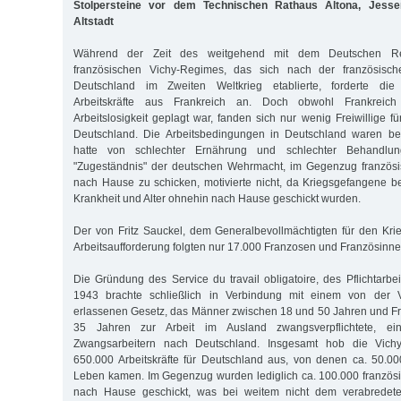
Stolpersteine vor dem Technischen Rathaus Altona, Jessen
Altstadt
Während der Zeit des weitgehend mit dem Deutschen Rei
französischen Vichy-Regimes, das sich nach der französisc
Deutschland im Zweiten Weltkrieg etablierte, forderte di
Arbeitskräfte aus Frankreich an. Doch obwohl Frankreich 
Arbeitslosigkeit geplagt war, fanden sich nur wenig Freiwillige fü
Deutschland. Die Arbeitsbedingungen in Deutschland waren b
hatte von schlechter Ernährung und schlechter Behandlu
"Zugeständnis" der deutschen Wehrmacht, im Gegenzug französ
nach Hause zu schicken, motivierte nicht, da Kriegsgefangene
Krankheit und Alter ohnehin nach Hause geschickt wurden.
Der von Fritz Sauckel, dem Generalbevollmächtigten für den Kri
Arbeitsaufforderung folgten nur 17.000 Franzosen und Französinne
Die Gründung des Service du travail obligatoire, des Pflichtarbe
1943 brachte schließlich in Verbindung mit einem von der 
erlassenen Gesetz, das Männer zwischen 18 und 50 Jahren und F
35 Jahren zur Arbeit im Ausland zwangsverpflichtete, e
Zwangsarbeitern nach Deutschland. Insgesamt hob die Vich
650.000 Arbeitskräfte für Deutschland aus, von denen ca. 50.0
Leben kamen. Im Gegenzug wurden lediglich ca. 100.000 französ
nach Hause geschickt, was bei weitem nicht dem verabredeten