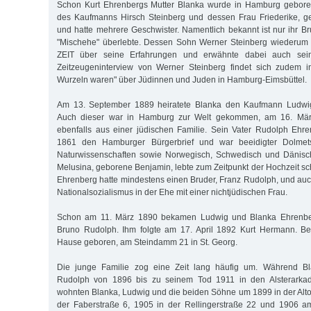
Schon Kurt Ehrenbergs Mutter Blanka wurde in Hamburg geboren
des Kaufmanns Hirsch Steinberg und dessen Frau Friederike, 
und hatte mehrere Geschwister. Namentlich bekannt ist nur ihr Br
"Mischehe" überlebte. Dessen Sohn Werner Steinberg wiederum b
ZEIT über seine Erfahrungen und erwähnte dabei auch sein
Zeitzeugeninterview von Werner Steinberg findet sich zudem i
Wurzeln waren" über Jüdinnen und Juden in Hamburg-Eimsbüttel.
Am 13. September 1889 heiratete Blanka den Kaufmann Ludwi
Auch dieser war in Hamburg zur Welt gekommen, am 16. Mär
ebenfalls aus einer jüdischen Familie. Sein Vater Rudolph Ehre
1861 den Hamburger Bürgerbrief und war beeidigter Dolmet
Naturwissenschaften sowie Norwegisch, Schwedisch und Dänisc
Melusina, geborene Benjamin, lebte zum Zeitpunkt der Hochzeit sc
Ehrenberg hatte mindestens einen Bruder, Franz Rudolph, und auc
Nationalsozialismus in der Ehe mit einer nichtjüdischen Frau.
Schon am 11. März 1890 bekamen Ludwig und Blanka Ehrenber
Bruno Rudolph. Ihm folgte am 17. April 1892 Kurt Hermann. B
Hause geboren, am Steindamm 21 in St. Georg.
Die junge Familie zog eine Zeit lang häufig um. Während Bl
Rudolph von 1896 bis zu seinem Tod 1911 in den Alsterarkade
wohnten Blanka, Ludwig und die beiden Söhne um 1899 in der Alto
der Faberstraße 6, 1905 in der Rellingerstraße 22 und 1906 