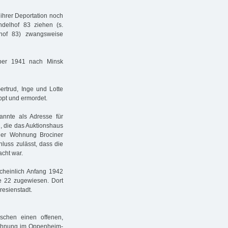
ihrer Deportation noch
delhof 83 ziehen (s.
lhof 83) zwangsweise
ber 1941 nach Minsk
trud, Inge und Lotte
ppt und ermordet.
annte als Adresse für
g, die das Auktionshaus
der Wohnung Brociner
hluss zulässt, dass die
acht war.
heinlich Anfang 1942
ee 22 zugewiesen. Dort
resienstadt.
schen einen offenen,
 Wohnung im Oppenheim-