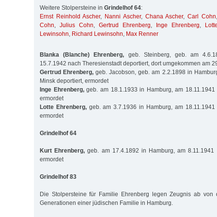
Weitere Stolpersteine in
Grindelhof 64
:
Ernst Reinhold Ascher
,
Nanni Ascher
,
Chana Ascher
,
Carl Cohn
Cohn
,
Julius Cohn
,
Gertrud Ehrenberg
,
Inge Ehrenberg
,
Lott
Lewinsohn
,
Richard Lewinsohn
,
Max Renner
Blanka (Blanche) Ehrenberg,
geb. Steinberg, geb. am 4.6.
15.7.1942 nach Theresienstadt deportiert, dort umgekommen am 2
Gertrud Ehrenberg,
geb. Jacobson, geb. am 2.2.1898 in Hambur
Minsk deportiert, ermordet
Inge Ehrenberg,
geb. am 18.1.1933 in Hamburg, am 18.11.1941 n
ermordet
Lotte Ehrenberg,
geb. am 3.7.1936 in Hamburg, am 18.11.1941 n
ermordet
Grindelhof 64
Kurt Ehrenberg,
geb. am 17.4.1892 in Hamburg, am 8.11.1941 n
ermordet
Grindelhof 83
Die Stolpersteine für Familie Ehrenberg legen Zeugnis ab von 
Generationen einer jüdischen Familie in Hamburg.