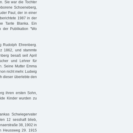
. Sie war die Tochter
geborene Schoeneberg,
uder Paul, der in einer
erichtete 1987 in der
e Tante Blanka. Ein
n der Publikation "Wo
g Rudolph Ehrenberg.
z 1862, und stammte
nberg besaß seit April
scher und Lehrer für
h. Seine Mutter Emma
hon nicht mehr. Ludwig
h dieser überlebte den
g ihren ersten Sohn,
eide Kinder wurden zu
ankas Schwiegervater
n 12 sesshaft blieb,
naerstraße 38, 1902 in
am Heussweg 29. 1915