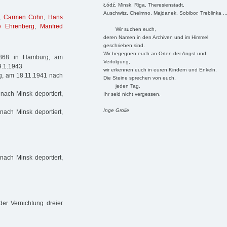
Łódź, Minsk, Riga, Theresienstadt,
Auschwitz, Chelmno, Majdanek, Sobibor, Treblinka ..
,
Carmen Cohn
,
Hans
e Ehrenberg
,
Manfred
Wir suchen euch,
deren Namen in den Archiven und im Himmel
geschrieben sind.
Wir begegnen euch an Orten der Angst und
1868 in Hamburg, am
Verfolgung,
9.1.1943
wir erkennen euch in euren Kindern und Enkeln.
g, am 18.11.1941 nach
Die Steine sprechen von euch,
jeden Tag.
ach Minsk deportiert,
Ihr seid nicht vergessen.
Inge Grolle
ach Minsk deportiert,
ach Minsk deportiert,
der Vernichtung dreier