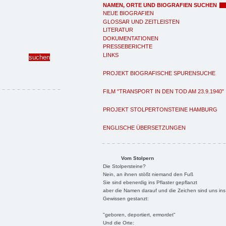
NAMEN, ORTE UND BIOGRAFIEN SUCHEN
NEUE BIOGRAFIEN
GLOSSAR UND ZEITLEISTEN
LITERATUR
DOKUMENTATIONEN
PRESSEBERICHTE
LINKS
PROJEKT BIOGRAFISCHE SPURENSUCHE
FILM "TRANSPORT IN DEN TOD AM 23.9.1940"
PROJEKT STOLPERTONSTEINE HAMBURG
ENGLISCHE ÜBERSETZUNGEN
Vom Stolpern
Die Stolpersteine?
Nein, an ihnen stößt niemand den Fuß
Sie sind ebenerdig ins Pflaster gepflanzt
aber die Namen darauf und die Zeichen sind uns ins
Gewissen gestanzt:
"geboren, deportiert, ermordet"
Und die Orte: