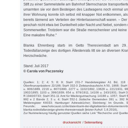
Stift zu einer Sammelstelle am Bahnhof Sternschanze transportiert
umarmten sie vor dem Besteigen des Lastwagens noch einmal und
ihrer Wohnung konnte ich selbst mit knapper Not entkommen, al
bereits lärmend am Verteilen der Hinterlassenschaft waren. – Der
geschah nicht etwa bei Dunkelheit oder Nacht und Nebel, sondern 
Sommerwetter. Trotzdem war die Straße menschenleer und keine 
Eine makabre Ruhe."
Blanka Ehrenberg starb im Getto Theresienstadt am 29.
Todesfallanzeige des dortigen Ältestenrats litt sie an diversen Kra
Herzschwäche.
Stand: Juli 2017
© Carola von Paczensky
Quellen: 1; 2; 4; 5; 8; 9; StaH 231-7 Handelsregister A1 Bd. 118
Oberfinanzpräsident J2/188; StaH 332-3 Zivilstandsaufsicht A 50, 1868; St
u. 906/1889, 2216 u. 807/1890, 2277 u. 1102/1892, 13628 u. 221/1931, 9
1902/1895; 1103 u. 399/1939; 654 u. 879/1911, 14106 u. 243/1931; StaH 3
R 1940/0733; StaH 351-11 Amt für Wiedergutmachung 14188 u. 1057; StaH 
992 e 2 Bände 2, 3 u. 4; StaH 552-1 Jüdische Gemeinden 391 u. 392 Mitg
Melderegister K6033; Hamburger Adressbücher; Steinberg: Im Grunde, 
Freunde; www.holocaust.cz/de/datenbank-der-digitalisierten-dokumenten/
blanka-todesfallanzeige-ghetto-theresienstadt (letzter Aufruf: 1.6.2016).
Zur Nummerierung häufig genutzter Quellen siehe Link "Recherche und Quelle
druckansicht
/
Seitenanfang