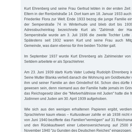
Kurt Ehrenberg und seine Frau Gertrud lebten in der ersten Zeit 
Eltern in der Rentzelstraße 14. Dort kam am 18. Januar 1933 auch 
Friederike Flora zur Welt. Ende 1933 bezog die junge Familie 
der Semperstraße 74 in Winterhude und blieb dort bis 193
Adressbucheintrag bezeichnete Kurt als "Zahlmstr. der Ha
Semperstraße wurde am 3. Juli 1936 die zweite Tochter Lotte 
Spätestens seit 1932 waren Kurt und seine Frau auch Mitg
Gemeinde, was dann ebenso für ihre beiden Töchter galt.
Im September 1937 wurde Kurt Ehrenberg als Zahlmeister von 
Seitdem arbeitete er als Sprachlehrer.
Am 23. Juni 1939 starb Kurts Vater Ludwig Rudolph Ehrenberg i
Seine Mutter Blanka verließ danach die Wohnung am Goldbekufer
ihm und seiner Familie an den Grindelhof 64. Schon dies dürfte k
gewesen sein, denn niemand aus der Familie hatte jemals im Grin
das Reichsgesetz über die "Mietverhältnisse mit Juden" hatte die
Jüdinnen und Juden am 30. April 1939 aufgehoben.
Wie sich aus den wenigen erhaltenen Papieren ergibt, verdien
Sprachlehrer kaum etwas – Kultussteuer zahlte er ab 1938 nicht
von Juni 1940 bezifferte das Familien"vermögen" auf 31 Reichs
und den Rückkaufswert einer Lebensversicherung auf 2500 
November 1940 "zu Gunsten des Deutschen Reiches" eingezogen.