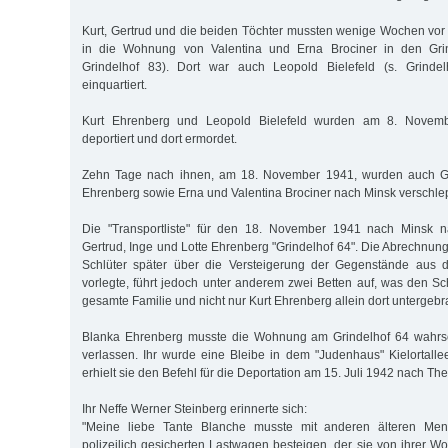
Kurt, Gertrud und die beiden Töchter mussten wenige Wochen vor 
in die Wohnung von Valentina und Erna Brociner in den Grin
Grindelhof 83). Dort war auch Leopold Bielefeld (s. Grinde
einquartiert.
Kurt Ehrenberg und Leopold Bielefeld wurden am 8. Novem
deportiert und dort ermordet.
Zehn Tage nach ihnen, am 18. November 1941, wurden auch Ger
Ehrenberg sowie Erna und Valentina Brociner nach Minsk verschle
Die "Transportliste" für den 18. November 1941 nach Minsk n
Gertrud, Inge und Lotte Ehrenberg "Grindelhof 64". Die Abrechnun
Schlüter später über die Versteigerung der Gegenstände aus 
vorlegte, führt jedoch unter anderem zwei Betten auf, was den Sc
gesamte Familie und nicht nur Kurt Ehrenberg allein dort untergebr
Blanka Ehrenberg musste die Wohnung am Grindelhof 64 wahrsc
verlassen. Ihr wurde eine Bleibe in dem "Judenhaus" Kielortall
erhielt sie den Befehl für die Deportation am 15. Juli 1942 nach The
Ihr Neffe Werner Steinberg erinnerte sich:
"Meine liebe Tante Blanche musste mit anderen älteren Men
polizeilich gesicherten Lastwagen besteigen, der sie von ihrer