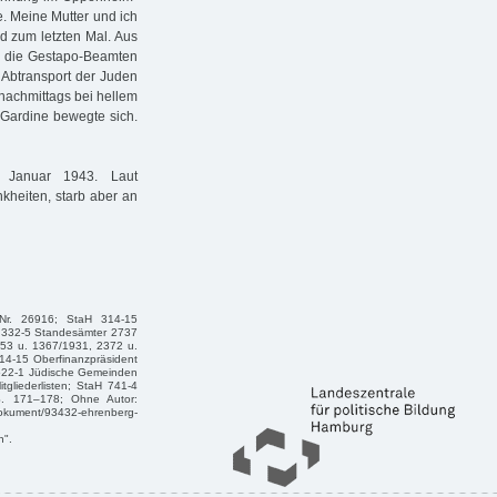
e. Meine Mutter und ich
 zum letzten Mal. Aus
s die Gestapo-Beamten
 Abtransport der Juden
nachmittags bei hellem
Gardine bewegte sich.
 Januar 1943. Laut
nkheiten, starb aber an
 Nr. 26916; StaH 314-15
aH 332-5 Standesämter 2737
853 u. 1367/1931, 2372 u.
14-15 Oberfinanzpräsident
522-1 Jüdische Gemeinden
liederlisten; StaH 741-4
S. 171–178; Ohne Autor:
dokument/93432-ehrenberg-
n".