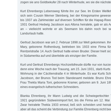
zogen sie ans Goldbekufer 28 nach Winterhude, wo sie die nächste
Kurt Ehrenbergs Lebensweg führte ihn zur See. Im Ersten Weltkrie
sich sein Cousin Werner Steinberg, bei der Kriegsmarine gewese
bis 1937 als Zahlmeister auf diversen Schiffen für die Hapag-Reed
1931 Gertrud Hedwig Jacobson aus Altona heiratete, gab er als 
an – vielleicht wohnte er als Seemann bis dahin noch bei se
Landurlaub hatte.
Gertrud Jacobson war am 2. Februar 1898 zur Welt gekommen. Ih
Mary, geborene Rothenburg, betrieben bis 1933 eine Firma für
Rentzelstraße 14. Auch Gertrud hatte einen Bruder. Dieser hielt s
in Südamerika auf und überlebte als einziger der Familie.
Kurt und Gertrud Ehrenbergs Hochzeitsfreude dürfte nur von kurz
denn eine Woche nach der Trauung, am 15. Juni 1931, starb Kurts 
Wohnung in der Cäcilienstraße 4 in Winterhude. Es war Kurts S
Jacobson, der Brunos Tod beim Standesamt meldete. Bruno Ehren
Frau Thekla Maria Toni, geborene Kramer, geboren am 9. Juni 189
eines evangelisch-lutherischen Schneiders.
Blanka Ehrenberg, ihr Mann Ludwig und die Schwiegertochter 
1921 gegründeten Südweinimport fort, bis die Firma am 12. Mai
Zwar heiratete Thekla 1933 erneut, ließ sich scheiden und heira
aber all das scheint die Verbindung zur Familie Ehrenberg nicht bee