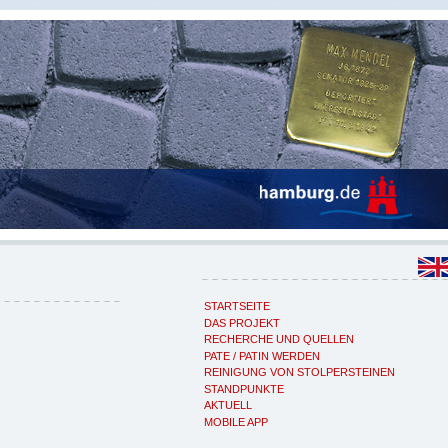
STARTSEITE
DAS PROJEKT
RECHERCHE UND QUELLEN
PATE / PATIN WERDEN
REINIGUNG VON STOLPERSTEINEN
STANDPUNKTE
AKTUELL
MOBILE APP