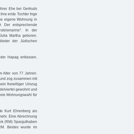
ihrer Ehe bei Gertruds
ihre erste Tochter Inge
eine eigene Wohnung in
9. Der entsprechende
ndelsmarine". In der
Julia Martha geboren.
lieder der Jüdischen
der Hapag entlassen.
m Alter von 77 Jahren.
 und zog zusammen mit
ein freiwilliger Umzug
delviertel gewohnt und
 freie Wohnungswahl für
te Kurt Ehrenberg als
 mehr. Eine Abrechnung
mark (RM) Sparguthaben
RM. Beides wurde im