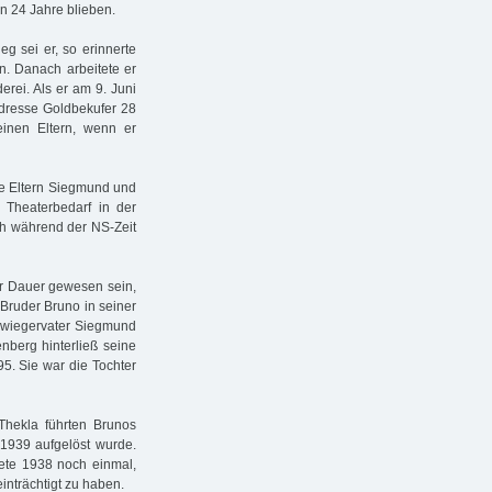
n 24 Jahre blieben.
g sei er, so erinnerte
n. Danach arbeitete er
erei. Als er am 9. Juni
Adresse Goldbekufer 28
inen Eltern, wenn er
re Eltern Siegmund und
 Theaterbedarf in der
ich während der NS-Zeit
er Dauer gewesen sein,
Bruder Bruno in seiner
chwiegervater Siegmund
berg hinterließ seine
5. Sie war die Tochter
Thekla führten Brunos
 1939 aufgelöst wurde.
tete 1938 noch einmal,
inträchtigt zu haben.