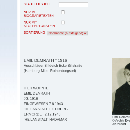
STADTTEILSUCHE
NUR MIT
BIOGRAFIETEXTEN
NUR MIT
STOLPERTONSTEIN
SORTIERUNG
EMIL DEMRATH * 1916
Ausschläger Billdeich Ecke Billstraße
(Hamburg-Mitte, Rothenburgsort)
HIER WOHNTE
EMIL DEMRATH
JG. 1916
EINGEWIESEN 7.8.1943
’HEILANSTALT’ EICHBERG
ERMORDET 2.12.1943
Emil Demrat
’HEILANSTALT’ HADAMAR
© Archiv Eva
Alsterdorf