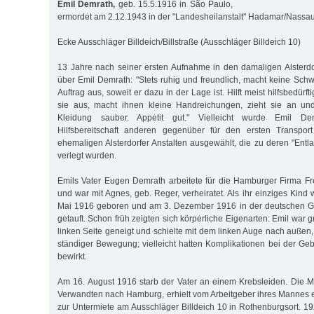
Emil Demrath,
geb. 15.5.1916 in São Paulo,
ermordet am 2.12.1943 in der "Landes­heilanstalt" Hadamar/Nassa
Ecke Ausschläger Billdeich/Billstraße (Ausschläger Billdeich 10)
13 Jahre nach seiner ersten Aufnahme in den damaligen Alsterdor
über Emil Demrath: "Stets ruhig und freundlich, macht keine Schwi
Auftrag aus, soweit er dazu in der Lage ist. Hilft meist hilfsbedürft
sie aus, macht ihnen kleine Handreichungen, zieht sie an un
Kleidung sauber. Appetit gut." Vielleicht wurde Emil D
Hilfsbereitschaft anderen gegenüber für den ersten Transpo
ehemaligen Alsterdorfer Anstalten ausgewählt, die zu deren "Entl
verlegt wurden.
Emils Vater Eugen Demrath arbeitete für die Hamburger Firma F
und war mit Agnes, geb. Reger, verheiratet. Als ihr einziges Kind
Mai 1916 geboren und am 3. Dezember 1916 in der deutschen G
getauft. Schon früh zeigten sich körperliche Eigenarten: Emil war gr
linken Seite geneigt und schielte mit dem linken Auge nach außen
ständiger Bewegung; vielleicht hatten Komplikationen bei der Ge
bewirkt.
Am 16. August 1916 starb der Vater an einem Krebsleiden. Die Mut
Verwandten nach Hamburg, erhielt vom Arbeitgeber ihres Mannes
zur Untermiete am Ausschläger Billdeich 10 in Rothenburgsort. 19