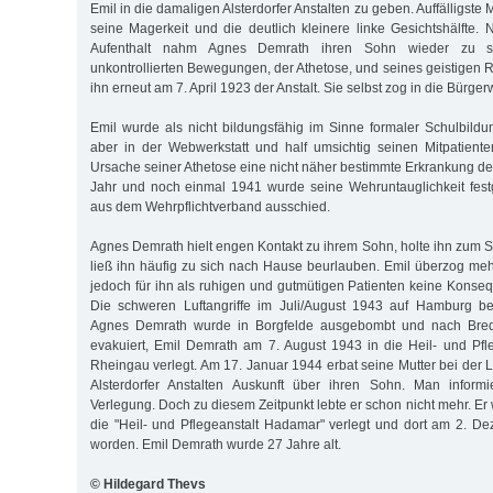
Emil in die damaligen Alsterdorfer Anstalten zu geben. Auffälligst
seine Magerkeit und die deutlich kleinere linke Gesichtshälfte.
Aufenthalt nahm Agnes Demrath ihren Sohn wieder zu si
unkontrollierten Bewegungen, der Athetose, und seines geistigen 
ihn erneut am 7. April 1923 der Anstalt. Sie selbst zog in die Bürge
Emil wurde als nicht bildungsfähig im Sinne formaler Schulbildun
aber in der Webwerkstatt und half umsichtig seinen Mitpatient
Ursache seiner Athetose eine nicht näher bestimmte Erkrankung des
Jahr und noch einmal 1941 wurde seine Wehruntauglichkeit festg
aus dem Wehr­pflichtverband ausschied.
Agnes Demrath hielt engen Kontakt zu ihrem Sohn, holte ihn zum
ließ ihn häufig zu sich nach Hause beurlauben. Emil überzog me
jedoch für ihn als ruhigen und gutmütigen Patienten keine Konse
Die schweren Luftangriffe im Juli/August 1943 auf Hamburg b
Agnes Demrath wurde in Borgfelde ausgebombt und nach Breddi
evakuiert, Emil Demrath am 7. August 1943 in die Heil- und Pfl
Rheingau verlegt. Am 17. Januar 1944 erbat seine Mutter bei der 
Alsterdorfer Anstalten Auskunft über ihren Sohn. Man inform
Verlegung. Doch zu diesem Zeitpunkt lebte er schon nicht mehr. Er
die "Heil- und Pflegeanstalt Hadamar" verlegt und dort am 2. 
worden. Emil Demrath wurde 27 Jahre alt.
© Hildegard Thevs