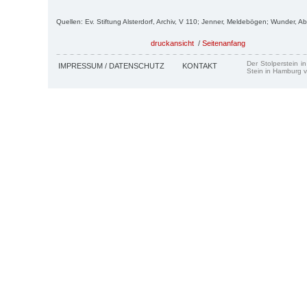
Quellen: Ev. Stiftung Alsterdorf, Archiv, V 110; Jenner, Meldebögen; Wunder, Ab
druckansicht
/
Seitenanfang
Der Stolperstein i
IMPRESSUM / DATENSCHUTZ
KONTAKT
Stein in Hamburg v