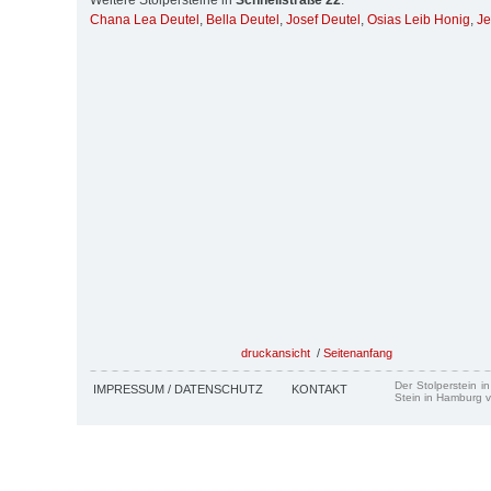
Weitere Stolpersteine in
Schnellstraße 22
:
Chana Lea Deutel
,
Bella Deutel
,
Josef Deutel
,
Osias Leib Honig
,
Je
druckansicht
/
Seitenanfang
Der Stolperstein i
IMPRESSUM / DATENSCHUTZ
KONTAKT
Stein in Hamburg v