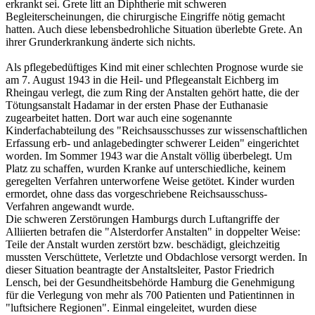
erkrankt sei. Grete litt an Diphtherie mit schweren
Begleiterscheinungen, die chirurgische Eingriffe nötig gemacht
hatten. Auch diese lebensbedrohliche Situation überlebte Grete. An
ihrer Grunderkrankung änderte sich nichts.
Als pflegebedüftiges Kind mit einer schlechten Prognose wurde sie
am 7. August 1943 in die Heil- und Pflegeanstalt Eichberg im
Rheingau verlegt, die zum Ring der Anstalten gehört hatte, die der
Tötungsanstalt Hadamar in der ersten Phase der Euthanasie
zugearbeitet hatten. Dort war auch eine sogenannte
Kinderfachabteilung des "Reichsausschusses zur wissenschaftlichen
Erfassung erb- und anlagebedingter schwerer Leiden" eingerichtet
worden. Im Sommer 1943 war die Anstalt völlig überbelegt. Um
Platz zu schaffen, wurden Kranke auf unterschiedliche, keinem
geregelten Verfahren unterworfene Weise getötet. Kinder wurden
ermordet, ohne dass das vorgeschriebene Reichsausschuss-
Verfahren angewandt wurde.
Die schweren Zerstörungen Hamburgs durch Luftangriffe der
Alliierten betrafen die "Alsterdorfer Anstalten" in doppelter Weise:
Teile der Anstalt wurden zerstört bzw. beschädigt, gleichzeitig
mussten Verschüttete, Verletzte und Obdachlose versorgt werden. In
dieser Situation beantragte der Anstaltsleiter, Pastor Friedrich
Lensch, bei der Gesundheitsbehörde Hamburg die Genehmigung
für die Verlegung von mehr als 700 Patienten und Patientinnen in
"luftsichere Regionen". Einmal eingeleitet, wurden diese