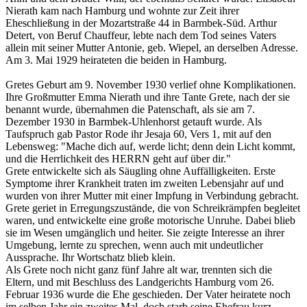
Nierath kam nach Hamburg und wohnte zur Zeit ihrer
Eheschließung in der Mozartstraße 44 in Barmbek-Süd. Arthur
Detert, von Beruf Chauffeur, lebte nach dem Tod seines Vaters
allein mit seiner Mutter Antonie, geb. Wiepel, an derselben Adresse.
Am 3. Mai 1929 heirateten die beiden in Hamburg.
Gretes Geburt am 9. November 1930 verlief ohne Komplikationen.
Ihre Großmutter Emma Nierath und ihre Tante Grete, nach der sie
benannt wurde, übernahmen die Patenschaft, als sie am 7.
Dezember 1930 in Barmbek-Uhlenhorst getauft wurde. Als
Taufspruch gab Pastor Rode ihr Jesaja 60, Vers 1, mit auf den
Lebensweg: "Mache dich auf, werde licht; denn dein Licht kommt,
und die Herrlichkeit des HERRN geht auf über dir."
Grete entwickelte sich als Säugling ohne Auffälligkeiten. Erste
Symptome ihrer Krankheit traten im zweiten Lebensjahr auf und
wurden von ihrer Mutter mit einer Impfung in Verbindung gebracht.
Grete geriet in Erregungszustände, die von Schreikrämpfen begleitet
waren, und entwickelte eine große motorische Unruhe. Dabei blieb
sie im Wesen umgänglich und heiter. Sie zeigte Interesse an ihrer
Umgebung, lernte zu sprechen, wenn auch mit undeutlicher
Aussprache. Ihr Wortschatz blieb klein.
Als Grete noch nicht ganz fünf Jahre alt war, trennten sich die
Eltern, und mit Beschluss des Landgerichts Hamburg vom 26.
Februar 1936 wurde die Ehe geschieden. Der Vater heiratete noch
im selben Jahr ein zweites Mal, doch starb seine Ehefrau kurz