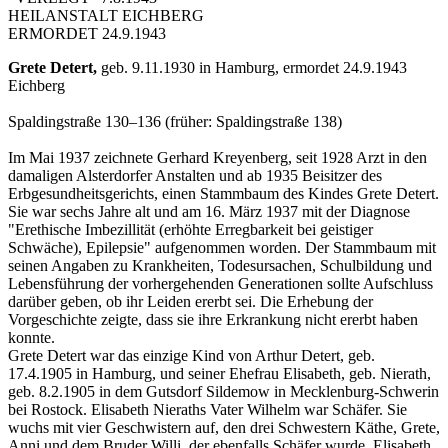
HEILANSTALT EICHBERG
ERMORDET 24.9.1943
Grete Detert,
geb. 9.11.1930 in Hamburg, ermordet 24.9.1943
Eichberg
Spaldingstraße 130–136 (früher: Spaldingstraße 138)
Im Mai 1937 zeichnete Gerhard Kreyenberg, seit 1928 Arzt in den
damaligen Alsterdorfer Anstalten und ab 1935 Beisitzer des
Erbgesundheitsgerichts, einen Stammbaum des Kindes Grete Detert.
Sie war sechs Jahre alt und am 16. März 1937 mit der Diagnose
"Erethische Imbezillität (erhöhte Erregbarkeit bei geistiger
Schwäche), Epilepsie" aufgenommen worden. Der Stammbaum mit
seinen Angaben zu Krankheiten, Todesursachen, Schulbildung und
Lebensführung der vorhergehenden Generationen sollte Aufschluss
darüber geben, ob ihr Leiden ererbt sei. Die Erhebung der
Vorgeschichte zeigte, dass sie ihre Erkrankung nicht ererbt haben
konnte.
Grete Detert war das einzige Kind von Arthur Detert, geb.
17.4.1905 in Hamburg, und seiner Ehefrau Elisabeth, geb. Nierath,
geb. 8.2.1905 in dem Gutsdorf Sildemow in Mecklenburg-Schwerin
bei Rostock. Elisabeth Nieraths Vater Wilhelm war Schäfer. Sie
wuchs mit vier Geschwistern auf, den drei Schwestern Käthe, Grete,
Anni und dem Bruder Willi, der ebenfalls Schäfer wurde. Elisabeth