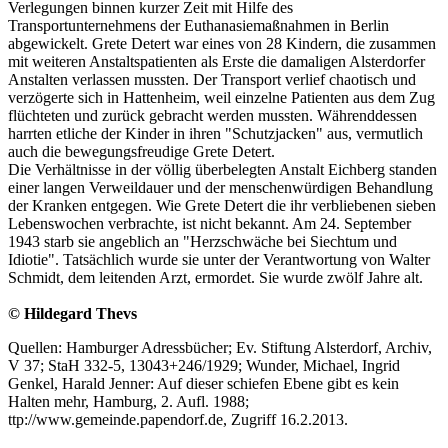
Verlegungen binnen kurzer Zeit mit Hilfe des
Transportunternehmens der Euthanasiemaßnahmen in Berlin
abgewickelt. Grete Detert war eines von 28 Kindern, die zusammen
mit weiteren Anstaltspatienten als Erste die damaligen Alsterdorfer
Anstalten verlassen mussten. Der Transport verlief chaotisch und
verzögerte sich in Hattenheim, weil einzelne Patienten aus dem Zug
flüchteten und zurück gebracht werden mussten. Währenddessen
harrten etliche der Kinder in ihren "Schutzjacken" aus, vermutlich
auch die bewegungsfreudige Grete Detert.
Die Verhältnisse in der völlig überbelegten Anstalt Eichberg standen
einer langen Verweildauer und der menschenwürdigen Behandlung
der Kranken entgegen. Wie Grete Detert die ihr verbliebenen sieben
Lebenswochen verbrachte, ist nicht bekannt. Am 24. September
1943 starb sie angeblich an "Herzschwäche bei Siechtum und
Idiotie". Tatsächlich wurde sie unter der Verantwortung von Walter
Schmidt, dem leitenden Arzt, ermordet. Sie wurde zwölf Jahre alt.
© Hildegard Thevs
Quellen: Hamburger Adressbücher; Ev. Stiftung Alsterdorf, Archiv,
V 37; StaH 332-5, 13043+246/1929; Wunder, Michael, Ingrid
Genkel, Harald Jenner: Auf dieser schiefen Ebene gibt es kein
Halten mehr, Hamburg, 2. Aufl. 1988;
ttp://www.gemeinde.papendorf.de, Zugriff 16.2.2013.