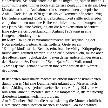
eingewiesen. Sie beobachtete die neue Umgebung, sprach mehr als
zuvor, schrie aber immer noch viel, zerriss Zeug und nässte ein. Drei
Monate nach ihrer Aufnahme erlitt sie erneut einen epileptischen
Anfall, Ende Januar 1938 galt sie als vollkommen pflegebedürftig.
Der frühere Zustand größerer Selbstständigkeit stellte sich wieder
ein, jedoch traten nun eine Reihe von Infektionserkrankungen auf,
was jedes Mal eine Verlegung auf die Krankenstation bedeutete.
Eine schwere Grippeerkrankung Anfang 1939 ging in eine
Lungenentzündung über.
Im März 1940 hieß es zusammenfassend zur Begründung der
Notwendigkeit weiterer Anstaltspflege, Grete sei ein
"Krämpfekind", starke Bettnässerin, brauche völlige Körperpflege,
müsse auch gefüttert werden. Sie spiele niedlich allein, müsse aber
des öfteren eine "Schutzjacke" tragen da sie andere Kinder gern an
den Haaren reiße. Durch die "Schutzjacke", im Volksmund
"Zwangsjacke" genannt, wurden ihre Arme fest an den Körper
gebunden,
In der ersten Jahreshälfte machte sie erneut Infektionskrankheiten
durch, dieses Mal eine Durchfallerkrankung und Masern, nach
deren Abklingen sie jedoch weiter fieberte. Anfang 1941, sie war
nun zehn Jahre alt, mehrten sich die Krampfanfälle, die mit niedrig
dosiertem Luminal gedämpft wurden.
Am 9. Oktober 1941 bat die Anstaltsleitung die Mutter schriftlich,
Grete "noch einen Besuch machen zu wollen", da sie ernstlich