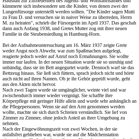
Haushalt zur Zufriedenheit des Jugend- und Wohlfahrtsamtes und
kümmerte sich insbesondere um die Kinder, von denen zwei der
Lungenfürsorge unterstellt werden sollten. "Die Kinder sagen Mutti
zu Frau D. und versuchen sie in naiver Weise zu überreden, Herrn
M. zu heiraten", schrieb die Fürsorgerin im April 1937. Das geschah
dann auch Anfang 1938, und Gretes Mutter zog mit ihrer neuen
Familie in die Steubensiedlung in Hamburg-Horn.
Bei der Aufnahmeuntersuchung am 16. März 1937 zeigte Grete
weder Angst noch Abwehr, war zum Spaßmachen aufgelegt,
reagierte jedoch weder auf Anruf noch Ermahnungen. Sie wollte
immer nur laufen. In der neuen Situation wurde sie so unruhig und
unbändig, dass sie im Bett angegurtet wurde. Dennoch warf sie das
Bettzeug hinaus. Sie ließ sich füttern, sprach jedoch nicht und hörte
auch nicht auf ihren Namen. Ob je ihr Gehör geprüft wurde, geht
aus den Akten nicht hervor.
Nach zwei Tagen wurde sie umgänglicher, weinte viel und war
zwischendurch immer wieder vergnügt. Sie schaffte ihre
Körperpflege mit geringer Hilfe allein und wurde sehr anhänglich an
die Pflegepersonen. Wenn sie auf den Arm genommen werden
wollte, machte sie sich durch Schreien verständlich. Sie lief von
Zimmer zu Zimmer, ohne jedoch Anteil an ihrer Umgebung zu
nehmen.
Nach der Eingewöhnungszeit von zwei Wochen, in der sie
anfallsfrei geblieben war, wurde sie auf die Mädchenstation