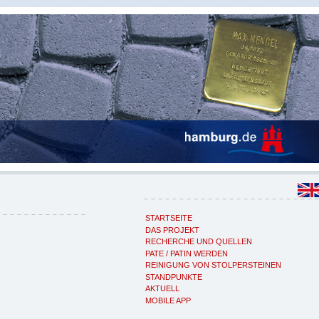
STARTSEITE
DAS PROJEKT
RECHERCHE UND QUELLEN
PATE / PATIN WERDEN
REINIGUNG VON STOLPERSTEINEN
STANDPUNKTE
AKTUELL
MOBILE APP