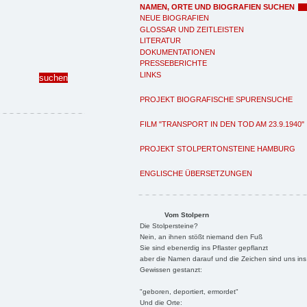
NAMEN, ORTE UND BIOGRAFIEN SUCHEN
NEUE BIOGRAFIEN
GLOSSAR UND ZEITLEISTEN
LITERATUR
DOKUMENTATIONEN
PRESSEBERICHTE
LINKS
PROJEKT BIOGRAFISCHE SPURENSUCHE
FILM "TRANSPORT IN DEN TOD AM 23.9.1940"
PROJEKT STOLPERTONSTEINE HAMBURG
ENGLISCHE ÜBERSETZUNGEN
Vom Stolpern
Die Stolpersteine?
Nein, an ihnen stößt niemand den Fuß
Sie sind ebenerdig ins Pflaster gepflanzt
aber die Namen darauf und die Zeichen sind uns ins
Gewissen gestanzt:
"geboren, deportiert, ermordet"
Und die Orte: