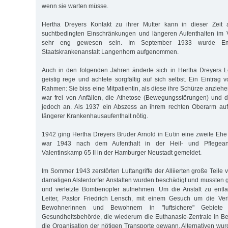
wenn sie warten müsse.
Hertha Dreyers Kontakt zu ihrer Mutter kann in dieser Zeit 
suchtbedingten Einschränkungen und längeren Aufenthalten im 
sehr eng gewesen sein. Im September 1933 wurde E
Staatskrankenanstalt Langenhorn aufgenommen.
Auch in den folgenden Jahren änderte sich in Hertha Dreyers L
geistig rege und achtete sorgfältig auf sich selbst. Ein Eintrag
Rahmen: Sie biss eine Mitpatientin, als diese ihre Schürze anziehe
war frei von Anfällen, die Athetose (Bewegungsstörungen) und 
jedoch an. Als 1937 ein Abszess an ihrem rechten Oberarm auft
längerer Krankenhausaufenthalt nötig.
1942 ging Hertha Dreyers Bruder Arnold in Eutin eine zweite Ehe
war 1943 nach dem Aufenthalt in der Heil- und Pflegean
Valentinskamp 65 II in der Hamburger Neustadt gemeldet.
Im Sommer 1943 zerstörten Luftangriffe der Alliierten große Teil
damaligen Alsterdorfer Anstalten wurden beschädigt und mussten g
und verletzte Bombenopfer aufnehmen. Um die Anstalt zu entla
Leiter, Pastor Friedrich Lensch, mit einem Gesuch um die Ve
Bewohnerinnen und Bewohnern in "luftsichere" Gebiet
Gesundheitsbehörde, die wiederum die Euthanasie-Zentrale in Berl
die Organisation der nötigen Transporte gewann. Alternativen wur