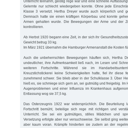
Unterricht teilnahm, geistig rege war und eine schnelle Auffassun
Gelernte nur schlecht wiedergeben konnte. Ohne jede Einschr
Klasse 3 versetzt. Hertha Dreyer wurde auch körperlich und ges
Demnach hatte sie einen kräftigen Körperbau und konnte gehe
Armen gehalten wurde. Die Bewegungen der Arme und der Zu
kontrollieren.
Ab Herbst 1920 begann eine Zeit, in der sich ihr Gesundheitszusta
Gewicht betrug 33 kg.
Im März 1921 übernahm die Hamburger Armenanstalt die Kosten für
Auch die unbeherrschten Bewegungen häuften sich, Hertha D
undeutlicher, ihre Aufmerksamkeit ließ nach, im Lesen und Schr
weiteren Fortschritte. Während sie im Handarbeitsunter
Kreuzstichstickerei keine Schwierigkeiten hatte, fiel ihr diese f
zunehmend schwer. Sie blieb aber in der Schulklasse 3. Über He
hieß es, sie schmiege sich gern an, sei gutmütig und freigebig. Im
Augenproblemen und einer Influenza im Krankenhaus aufgeno
Entlassung wog sie 37,5 kg.
Das Osterzeugnis 1922 war widersprüchlich. Die Beurteilung l
Fortschritt bemüht, beteilige sich rege mit richtigen und ver
Unterricht. Sie sei ein gutmütiges, stilles Mädchen und spr
Versetzung erfolgte aber nur versuchsweise. Sie selbst ging weit
aber kaum voran. Krämpfe hinderten sie zudem an der regel