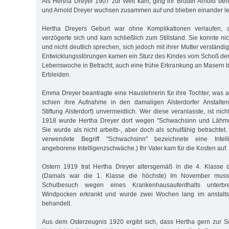
Als Hertha Dreyer 1907 zur Welt kam, ging ihr Bruder Arnold bere
und Arnold Dreyer wuchsen zusammen auf und blieben einander l
Hertha Dreyers Geburt war ohne Komplikationen verlaufen, a
verzögerte sich und kam schließlich zum Stillstand. Sie konnte ni
und nicht deutlich sprechen, sich jedoch mit ihrer Mutter verständi
Entwicklungsstörungen kamen ein Sturz des Kindes vom Schoß der 
Lebenswoche in Betracht, auch eine frühe Erkrankung an Masern b
Erbleiden.
Emma Dreyer beantragte eine Hauslehrerin für ihre Tochter, was 
schien ihre Aufnahme in den damaligen Alsterdorfer Anstalte
Stiftung Alsterdorf) unvermeidlich. Wer diese veranlasste, ist nic
1918 wurde Hertha Dreyer dort wegen "Schwachsinn und Läh
Sie wurde als nicht arbeits-, aber doch als schulfähig betrachtet
verwendete Begriff "Schwachsinn" bezeichnete eine Intell
angeborene Intelligenzschwäche.) Ihr Vater kam für die Kosten auf.
Ostern 1919 trat Hertha Dreyer altersgemäß in die 4. Klasse d
(Damals war die 1. Klasse die höchste) Im November musst
Schulbesuch wegen eines Krankenhausaufenthalts unterb
Windpocken erkrankt und wurde zwei Wochen lang im anstalt
behandelt.
Aus dem Osterzeugnis 1920 ergibt sich, dass Hertha gern zur S