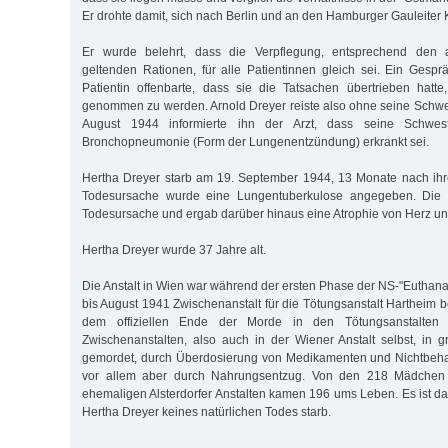
Er drohte damit, sich nach Berlin und an den Hamburger Gauleite
Er wurde belehrt, dass die Verpflegung, entsprechend den a
geltenden Rationen, für alle Patientinnen gleich sei. Ein Gespr
Patientin offenbarte, dass sie die Tatsachen übertrieben hat
genommen zu werden. Arnold Dreyer reiste also ohne seine Schwe
August 1944 informierte ihn der Arzt, dass seine Schwes
Bronchopneumonie (Form der Lungenentzündung) erkrankt sei.
Hertha Dreyer starb am 19. September 1944, 13 Monate nach ihre
Todesursache wurde eine Lungentuberkulose angegeben. Die Se
Todesursache und ergab darüber hinaus eine Atrophie von Herz 
Hertha Dreyer wurde 37 Jahre alt.
Die Anstalt in Wien war während der ersten Phase der NS-"Euthan
bis August 1941 Zwischenanstalt für die Tötungsanstalt Hartheim 
dem offiziellen Ende der Morde in den Tötungsanstalten 
Zwischenanstalten, also auch in der Wiener Anstalt selbst, in
gemordet, durch Überdosierung von Medikamenten und Nichtbeha
vor allem aber durch Nahrungsentzug. Von den 218 Mädchen
ehemaligen Alsterdorfer Anstalten kamen 196 ums Leben. Es ist 
Hertha Dreyer keines natürlichen Todes starb.