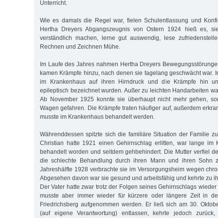
Unterricht.
Wie es damals die Regel war, fielen Schulentlassung und Konf
Hertha Dreyers Abgangszeugnis von Ostern 1924 hieß es, sie
verständlich machen, lerne gut auswendig, lese zufriedenstel
Rechnen und Zeichnen Mühe.
Im Laufe des Jahres nahmen Hertha Dreyers Bewegungsstörungen
kamen Krämpfe hinzu, nach denen sie tagelang geschwächt war. 
im Krankenhaus auf ihren Hirndruck und die Krämpfe hin unt
epileptisch bezeichnet wurden. Außer zu leichten Handarbeiten war 
Ab November 1925 konnte sie überhaupt nicht mehr gehen, so
Wagen gefahren. Die Krämpfe traten häufiger auf, außerdem erkra
musste im Krankenhaus behandelt werden.
Währenddessen spitzte sich die familiäre Situation der Familie z
Christian hatte 1921 einen Gehirnschlag erlitten, war lange i
behandelt worden und seitdem gehbehindert. Die Mutter verfiel de
die schlechte Behandlung durch ihren Mann und ihren Sohn zu
Jahreshälfte 1928 verbrachte sie im Versorgungsheim wegen chr
Abgesehen davon war sie gesund und arbeitsfähig und kehrte zu i
Der Vater hatte zwar trotz der Folgen seines Gehirnschlags wiede
musste aber immer wieder für kürzere oder längere Zeit in der
Friedrichsberg aufgenommen werden. Er ließ sich am 30. Okto
(auf eigene Verantwortung) entlassen, kehrte jedoch zurück,