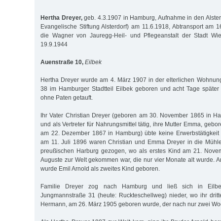
Hertha Dreyer,
geb. 4.3.1907 in Hamburg, Aufnahme in den Alsterd
Evangelische Stiftung Alsterdorf) am 11.6.1918, Abtransport am 
die Wagner von Jauregg-Heil- und Pflegeanstalt der Stadt Wi
19.9.1944
Auenstraße 10,
Eilbek
Hertha Dreyer wurde am 4. März 1907 in der elterlichen Wohnun
38 im Hamburger Stadtteil Eilbek geboren und acht Tage später 
ohne Paten getauft.
Ihr Vater Christian Dreyer (geboren am 30. November 1865 in 
und als Vertreter für Nahrungsmittel tätig, ihre Mutter Emma, geb
am 22. Dezember 1867 in Hamburg) übte keine Erwerbstätigkeit 
am 11. Juli 1896 waren Christian und Emma Dreyer in die Mühl
preußischen Harburg gezogen, wo als erstes Kind am 21. Nove
Auguste zur Welt gekommen war, die nur vier Monate alt wurde.
wurde Emil Arnold als zweites Kind geboren.
Familie Dreyer zog nach Hamburg und ließ sich in Eilb
Jungmannstraße 31 (heute: Ruckteschellweg) nieder, wo ihr dritte
Hermann, am 26. März 1905 geboren wurde, der nach nur zwei Woc