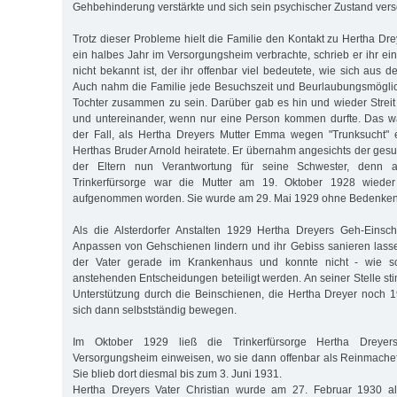
Gehbehinderung verstärkte und sich sein psychischer Zustand vers
Trotz dieser Probleme hielt die Familie den Kontakt zu Hertha Dre
ein halbes Jahr im Versorgungsheim verbrachte, schrieb er ihr ein
nicht bekannt ist, der ihr offenbar viel bedeutete, wie sich aus de
Auch nahm die Familie jede Besuchszeit und Beurlaubungsmöglic
Tochter zusammen zu sein. Darüber gab es hin und wieder Streit m
und untereinander, wenn nur eine Person kommen durfte. Das 
der Fall, als Hertha Dreyers Mutter Emma wegen "Trunksucht"
Herthas Bruder Arnold heiratete. Er übernahm angesichts der ges
der Eltern nun Verantwortung für seine Schwester, denn a
Trinkerfürsorge war die Mutter am 19. Oktober 1928 wiede
aufgenommen worden. Sie wurde am 29. Mai 1929 ohne Bedenken 
Als die Alsterdorfer Anstalten 1929 Hertha Dreyers Geh-Eins
Anpassen von Gehschienen lindern und ihr Gebiss sanieren lasse
der Vater gerade im Krankenhaus und konnte nicht - wie s
anstehenden Entscheidungen beteiligt werden. An seiner Stelle sti
Unterstützung durch die Beinschienen, die Hertha Dreyer noch 19
sich dann selbstständig bewegen.
Im Oktober 1929 ließ die Trinkerfürsorge Hertha Dreyer
Versorgungsheim einweisen, wo sie dann offenbar als Reinmachef
Sie blieb dort diesmal bis zum 3. Juni 1931.
Hertha Dreyers Vater Christian wurde am 27. Februar 1930 a