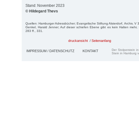
Stand: November 2023
© Hildegard Thevs
Quellen: Hamburger Adressbücher; Evangelische Stiftung Alsterdorf, Archiv, V 
Genkel, Harald Jenner; Auf dieser schiefen Ebene gibt es kein Halten mehr, 3
283 ff., 331.
druckansicht
/
Seitenanfang
Der Stolperstein i
IMPRESSUM / DATENSCHUTZ
KONTAKT
Stein in Hamburg v