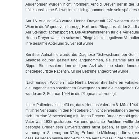
Angehörigen wurden nicht informiert. Arnold Dreyer, der in der K
hätte sonst seine Schwester zu sich genommen, wie sein späteres V
Am 16. August 1943 wurde Hertha Dreyer mit 227 weiteren Mäd
Wien in die Wagner von Jauregg-Heil- und Pflegeanstalt der Stadt
Am Steinhof) abtransportiert. Die Auswahlkriterien für die Verlegun
Hertha Dreyer war kein schwerer Pflegefall mit negativem Verhalten. 
ihre gesamte Abteilung 36 verlegt wurde.
Bei ihrer Aufnahme wurde die Diagnose "Schwachsinn bei Gehi
Athetose double" gestellt und angenommen, sie stamme aus ein
Sippe. Sie erschien dem dortigen Arzt als eine stark dement
pflegebedürftige Patientin, für die Bettruhe angeordnet wurde.
Nach einigen Wochen hatte Hertha Dreyer ihre früheren Fähigke
die ungerichteten spastischen Bewegungen und die mangelnde Geh
wurde am 2. Februar 1944 in die Pflegeanstalt verlegt.
In der Patientenakte heißt es, dass Herthas Vater am 6. März 1944 
mit ihrer Verlegung in den Pflegebereich nicht einverstanden gew
sich um eine Verwechslung mit Hertha Dreyers Bruder Arnold geh
Vater war 1932 gestorben. Für eine geplante Punktion wollte d
besorgte Bruder sein Einverständnis nicht geben, er glaubte v
verhungern. Sie wog nur 37 kg. Er forderte Milchsuppe für sie, v
dass sie liegen müsse und verglich die Verhältnisse in der "Ostmark