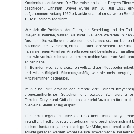
Krankenhaus entlassen. Die Ehe zwischen Hertha Dreyers Eltern
geschieden. Christian Dreyer wurde am 10. Juli 1931 erne
aufgenommen. Anfang 1932 erkrankte er an einer schweren Bronchi
1932 zu seinem Tod führte.
Wie sich die Probleme der Eltern, die Scheidung und der Tod 
Dreyer auswirkten, wissen wir nicht. Sie lebte weiterhin in den 
Anstalten. Sie wollte gerne arbeiten, beschäftigte sich mit kleinen
zeichnete nach Nummern, ermüdete aber sehr schnell. Trotz ihre
nahm sie regen Anteil am Anstaltsleben und beteiligte sich an allen
nach wie vor kränkelte und zudem am rechten Vorderarm Verbren
erlitten hatte.
Ihr Befinden wechselte zwischen vollständiger Pflegebedürftigkeit,
und Arbeitsfähigkeit. Stimmungsmäßig war sie meist vergnügt 
Mitpatientinnen gegenüber.
Im August 1932 erstellte der leitende Arzt Gerhard Kreyenber
erbgesundheitliches Gutachten und etwaige Sterilisierung
Familien Dreyer und Göttsche, das keinerlei Anzeichen für erblich
blieb eine Sterilisierung erspart.
In einem Pflegebericht hieß es 1933 über Hertha Dreyer einers
freundlich, friedlich, geduldig, gehorsam und beschäftige sich mit 
leichter Handarbeit, aber alles mit großer Mühe, andererseits störe s
Toilette getragen werden, wobei sie sich schwer mache und herris