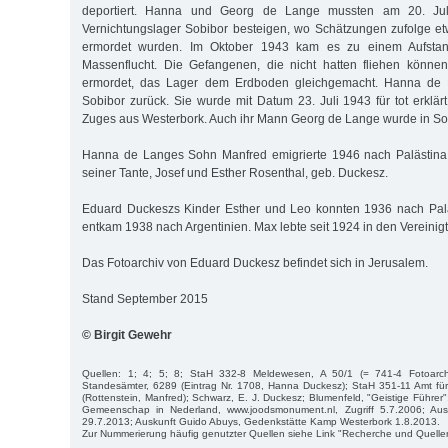
deportiert. Hanna und Georg de Lange mussten am 20. Ju
Vernichtungslager Sobibor besteigen, wo Schätzungen zufolge 
ermordet wurden. Im Oktober 1943 kam es zu einem Aufstan
Massenflucht. Die Gefangenen, die nicht hatten fliehen könn
ermordet, das Lager dem Erdboden gleichgemacht. Hanna de 
Sobibor zurück. Sie wurde mit Datum 23. Juli 1943 für tot erklär
Zuges aus Westerbork. Auch ihr Mann Georg de Lange wurde in So
Hanna de Langes Sohn Manfred emigrierte 1946 nach Palästina
seiner Tante, Josef und Esther Rosenthal, geb. Duckesz.
Eduard Duckeszs Kinder Esther und Leo konnten 1936 nach Paläs
entkam 1938 nach Argentinien. Max lebte seit 1924 in den Vereinig
Das Fotoarchiv von Eduard Duckesz befindet sich in Jerusalem.
Stand September 2015
© Birgit Gewehr
Quellen: 1; 4; 5; 8; StaH 332-8 Meldewesen, A 50/1 (= 741-4 Fotoarc
Standesämter, 6289 (Eintrag Nr. 1708, Hanna Duckesz); StaH 351-11 Amt f
(Rottenstein, Manfred); Schwarz, E. J. Duckesz; Blumenfeld, "Geistige Führer
Gemeenschap in Nederland, www.joodsmonument.nl, Zugriff 5.7.2006; Aus
29.7.2013; Auskunft Guido Abuys, Gedenkstätte Kamp Westerbork 1.8.2013.
Zur Nummerierung häufig genutzter Quellen siehe Link "Recherche und Quelle