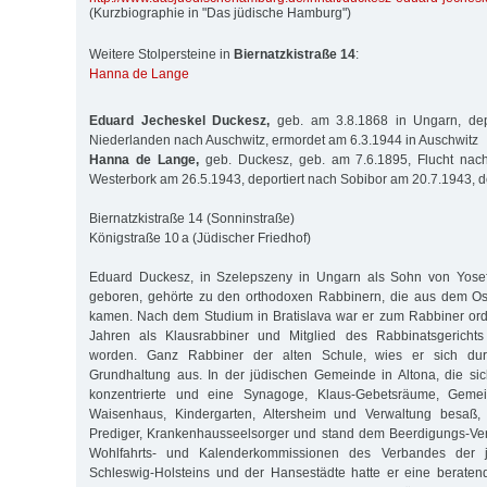
(Kurzbiographie in "Das jüdische Hamburg")
Weitere Stolpersteine in
Biernatzkistraße 14
:
Hanna de Lange
Eduard Jecheskel Duckesz,
geb. am 3.8.1868 in Ungarn, dep
Niederlanden nach Auschwitz, ermordet am 6.3.1944 in Auschwitz
Hanna de Lange,
geb. Duckesz, geb. am 7.6.1895, Flucht nach 
Westerbork am 26.5.1943, deportiert nach Sobibor am 20.7.1943, d
Biernatzkistraße 14 (Sonninstraße)
Königstraße 10 a (Jüdischer Friedhof)
Eduard Duckesz, in Szelepszeny in Ungarn als Sohn von Yose
geboren, gehörte zu den orthodoxen Rabbinern, die aus dem O
kamen. Nach dem Studium in Bratislava war er zum Rabbiner ord
Jahren als Klausrabbiner und Mitglied des Rabbinatsgerichts
worden. Ganz Rabbiner der alten Schule, wies er sich dur
Grundhaltung aus. In der jüdischen Gemeinde in Altona, die sic
konzentrierte und eine Synagoge, Klaus-Gebetsräume, Gemei
Waisenhaus, Kindergarten, Altersheim und Verwaltung besaß, 
Prediger, Krankenhausseelsorger und stand dem Beerdigungs-Vere
Wohlfahrts- und Kalenderkommissionen des Verbandes der 
Schleswig-Holsteins und der Hansestädte hatte er eine beraten