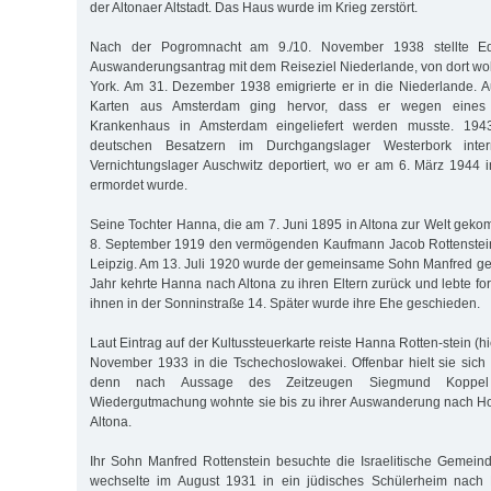
der Altonaer Altstadt. Das Haus wurde im Krieg zerstört.
Nach der Pogromnacht am 9./10. November 1938 stellte E
Auswanderungsantrag mit dem Reiseziel Niederlande, von dort wol
York. Am 31. Dezember 1938 emigrierte er in die Niederlande. Au
Karten aus Amsterdam ging hervor, dass er wegen eines U
Krankenhaus in Amsterdam eingeliefert werden musste. 19
deutschen Besatzern im Durchgangslager Westerbork inte
Vernichtungslager Auschwitz deportiert, wo er am 6. März 1944 
ermordet wurde.
Seine Tochter Hanna, die am 7. Juni 1895 in Altona zur Welt geko
8. September 1919 den vermögenden Kaufmann Jacob Rottenstei
Leipzig. Am 13. Juli 1920 wurde der gemeinsame Sohn Manfred g
Jahr kehrte Hanna nach Altona zu ihren Eltern zurück und lebte fo
ihnen in der Sonninstraße 14. Später wurde ihre Ehe geschieden.
Laut Eintrag auf der Kultussteuerkarte reiste Hanna Rotten-stein (h
November 1933 in die Tschechoslowakei. Offenbar hielt sie sich n
denn nach Aussage des Zeitzeugen Siegmund Koppel
Wiedergutmachung wohnte sie bis zu ihrer Auswanderung nach Hol
Altona.
Ihr Sohn Manfred Rottenstein besuchte die Israelitische Gemein
wechselte im August 1931 in ein jüdisches Schülerheim nach