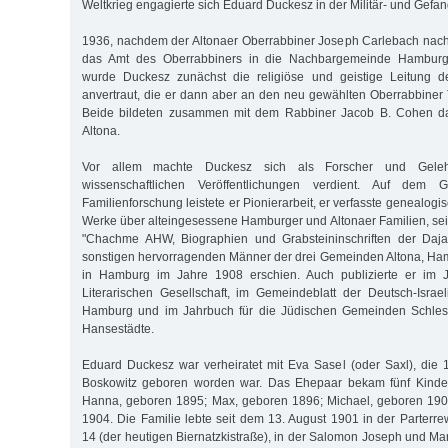
Weltkrieg engagierte sich Eduard Duckesz in der Militär- und Gefa
1936, nachdem der Altonaer Oberrabbiner Joseph Carlebach nach el
das Amt des Oberrabbiners in die Nachbargemeinde Hamburg
wurde Duckesz zunächst die religiöse und geistige Leitung d
anvertraut, die er dann aber an den neu gewählten Oberrabbine
Beide bildeten zusammen mit dem Rabbiner Jacob B. Cohen das
Altona.
Vor allem machte Duckesz sich als Forscher und Gelehr
wissenschaftlichen Veröffentlichungen verdient. Auf dem 
Familienforschung leistete er Pionierarbeit, er verfasste genealog
Werke über alteingesessene Hamburger und Altonaer Familien, sei
"Chachme AHW, Biographien und Grabsteininschriften der Daja
sonstigen hervorragenden Männer der drei Gemeinden Altona, Ha
in Hamburg im Jahre 1908 erschien. Auch publizierte er im J
Literarischen Gesellschaft, im Gemeindeblatt der Deutsch-Isra
Hamburg und im Jahrbuch für die Jüdischen Gemeinden Schlesw
Hansestädte.
Eduard Duckesz war verheiratet mit Eva Sasel (oder Saxl), die
Boskowitz geboren worden war. Das Ehepaar bekam fünf Kinder
Hanna, geboren 1895; Max, geboren 1896; Michael, geboren 190
1904. Die Familie lebte seit dem 13. August 1901 in der Parter
14 (der heutigen Biernatzkistraße), in der Salomon Joseph und Mar