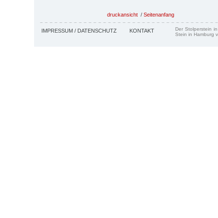
druckansicht
/
Seitenanfang
Der Stolperstein i
IMPRESSUM / DATENSCHUTZ
KONTAKT
Stein in Hamburg v