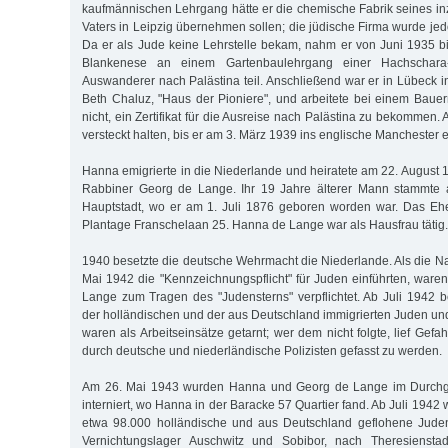
kaufmännischen Lehrgang hätte er die chemische Fabrik seines i
Vaters in Leipzig übernehmen sollen; die jüdische Firma wurde je
Da er als Jude keine Lehrstelle bekam, nahm er von Juni 1935 bis
Blankenese an einem Gartenbaulehrgang einer Hachschara-A
Auswanderer nach Palästina teil. Anschließend war er in Lübeck i
Beth Chaluz, "Haus der Pioniere", und arbeitete bei einem Baue
nicht, ein Zertifikat für die Ausreise nach Palästina zu bekommen.
versteckt halten, bis er am 3. März 1939 ins englische Manchester
Hanna emigrierte in die Niederlande und heiratete am 22. August
Rabbiner Georg de Lange. Ihr 19 Jahre älterer Mann stammte 
Hauptstadt, wo er am 1. Juli 1876 geboren worden war. Das Ehe
Plantage Franschelaan 25. Hanna de Lange war als Hausfrau tätig.
1940 besetzte die deutsche Wehrmacht die Niederlande. Als die Na
Mai 1942 die "Kennzeichnungspflicht" für Juden einführten, ware
Lange zum Tragen des "Judensterns" verpflichtet. Ab Juli 1942 
der holländischen und der aus Deutschland immigrierten Juden und
waren als Arbeitseinsätze getarnt; wer dem nicht folgte, lief Gefa
durch deutsche und niederländische Polizisten gefasst zu werden.
Am 26. Mai 1943 wurden Hanna und Georg de Lange im Durchg
interniert, wo Hanna in der Baracke 57 Quartier fand. Ab Juli 194
etwa 98.000 holländische und aus Deutschland geflohene Jude
Vernichtungslager Auschwitz und Sobibor, nach Theresiensta