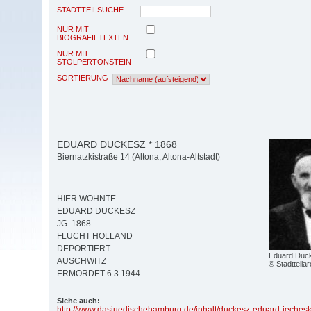
STADTTEILSUCHE
NUR MIT
BIOGRAFIETEXTEN
NUR MIT
STOLPERTONSTEIN
SORTIERUNG
EDUARD DUCKESZ * 1868
Biernatzkistraße 14 (Altona, Altona-Altstadt)
HIER WOHNTE
EDUARD DUCKESZ
JG. 1868
FLUCHT HOLLAND
DEPORTIERT
Eduard Duc
AUSCHWITZ
© Stadtteila
ERMORDET 6.3.1944
Siehe auch:
http:/
/
www.dasjuedischehamburg.de/
inhalt/
duckesz-eduard-jechesk