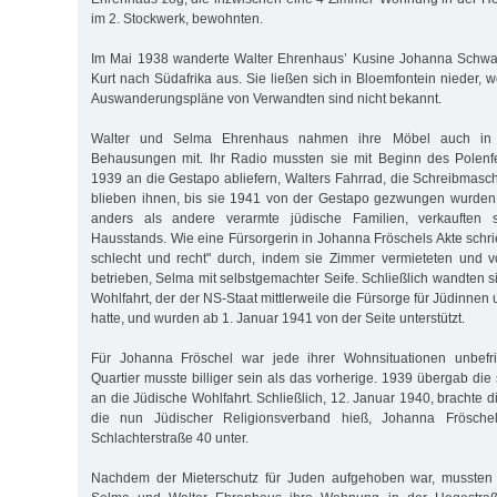
im 2. Stockwerk, bewohnten.
Im Mai 1938 wanderte Walter Ehrenhaus’ Kusine Johanna Schwa
Kurt nach Südafrika aus. Sie ließen sich in Bloemfontein nieder,
Auswanderungspläne von Verwandten sind nicht bekannt.
Walter und Selma Ehrenhaus nahmen ihre Möbel auch in 
Behausungen mit. Ihr Radio mussten sie mit Beginn des Polen
1939 an die Gestapo abliefern, Walters Fahrrad, die Schreibma
blieben ihnen, bis sie 1941 von der Gestapo gezwungen wurden,
anders als andere verarmte jüdische Familien, verkauften s
Hausstands. Wie eine Fürsorgerin in Johanna Fröschels Akte schrie
schlecht und recht" durch, indem sie Zimmer vermieteten und 
betrieben, Selma mit selbstgemachter Seife. Schließlich wandten s
Wohlfahrt, der der NS-Staat mittlerweile die Fürsorge für Jüdinne
hatte, und wurden ab 1. Januar 1941 von der Seite unterstützt.
Für Johanna Fröschel war jede ihrer Wohnsituationen unbefr
Quartier musste billiger sein als das vorherige. 1939 übergab die 
an die Jüdische Wohlfahrt. Schließlich, 12. Januar 1940, brachte
die nun Jüdischer Religionsverband hieß, Johanna Frösche
Schlachterstraße 40 unter.
Nachdem der Mieterschutz für Juden aufgehoben war, mussten