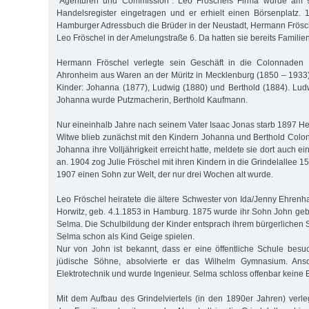
"Agenturen und Commission". Leo Fröschels Firma wurde am
Handelsregister eingetragen und er erhielt einen Börsenplatz.
Hamburger Adressbuch die Brüder in der Neustadt, Hermann Frösch
Leo Fröschel in der Amelungstraße 6. Da hatten sie bereits Familie
Hermann Fröschel verlegte sein Geschäft in die Colonnaden 1
Ahronheim aus Waren an der Müritz in Mecklenburg (1850 – 1933).
Kinder: Johanna (1877), Ludwig (1880) und Berthold (1884). Ludw
Johanna wurde Putzmacherin, Berthold Kaufmann.
Nur eineinhalb Jahre nach seinem Vater Isaac Jonas starb 1897 H
Witwe blieb zunächst mit den Kindern Johanna und Berthold Col
Johanna ihre Volljährigkeit erreicht hatte, meldete sie dort auch e
an. 1904 zog Julie Fröschel mit ihren Kindern in die Grindelallee 1
1907 einen Sohn zur Welt, der nur drei Wochen alt wurde.
Leo Fröschel heiratete die ältere Schwester von Ida/Jenny Ehrenh
Horwitz, geb. 4.1.1853 in Hamburg. 1875 wurde ihr Sohn John geb
Selma. Die Schulbildung der Kinder entsprach ihrem bürgerlichen S
Selma schon als Kind Geige spielen.
Nur von John ist bekannt, dass er eine öffentliche Schule besu
jüdische Söhne, absolvierte er das Wilhelm Gymnasium. Ansch
Elektrotechnik und wurde Ingenieur. Selma schloss offenbar keine 
Mit dem Aufbau des Grindelviertels (in den 1890er Jahren) verl