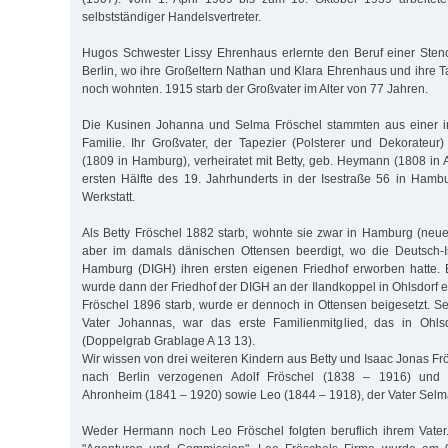
selbstständiger Handelsvertreter.
Hugos Schwester Lissy Ehrenhaus erlernte den Beruf einer Sten
Berlin, wo ihre Großeltern Nathan und Klara Ehrenhaus und ihre T
noch wohnten. 1915 starb der Großvater im Alter von 77 Jahren.
Die Kusinen Johanna und Selma Fröschel stammten aus einer i
Familie. Ihr Großvater, der Tapezier (Polsterer und Dekorateur
(1809 in Hamburg), verheiratet mit Betty, geb. Heymann (1808 in Al
ersten Hälfte des 19. Jahrhunderts in der Isestraße 56 in Ham
Werkstatt.
Als Betty Fröschel 1882 starb, wohnte sie zwar in Hamburg (neu
aber im damals dänischen Ottensen beerdigt, wo die Deutsch-I
Hamburg (DIGH) ihren ersten eigenen Friedhof erworben hatte. 
wurde dann der Friedhof der DIGH an der Ilandkoppel in Ohlsdorf er
Fröschel 1896 starb, wurde er dennoch in Ottensen beigesetzt. 
Vater Johannas, war das erste Familienmitglied, das in Ohls
(Doppelgrab Grablage A 13 13).
Wir wissen von drei weiteren Kindern aus Betty und Isaac Jonas Fr
nach Berlin verzogenen Adolf Fröschel (1838 – 1916) und Je
Ahronheim (1841 – 1920) sowie Leo (1844 – 1918), der Vater Selm
Weder Hermann noch Leo Fröschel folgten beruflich ihrem Vater.