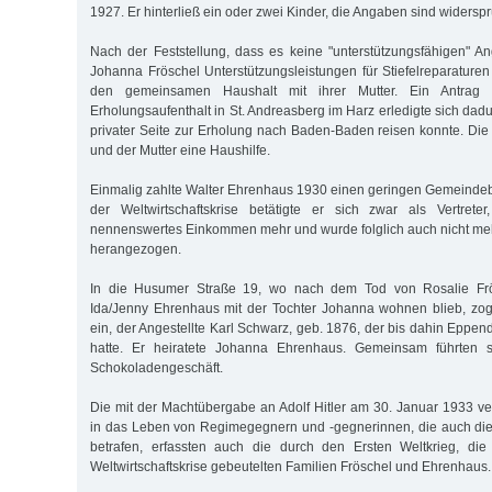
1927. Er hinterließ ein oder zwei Kinder, die Angaben sind widerspr
Nach der Feststellung, dass es keine "unterstützungsfähigen" An
Johanna Fröschel Unterstützungsleistungen für Stiefelreparaturen
den gemeinsamen Haushalt mit ihrer Mutter. Ein Antrag
Erholungsaufenthalt in St. Andreasberg im Harz erledigte sich dad
privater Seite zur Erholung nach Baden-Baden reisen konnte. Die 
und der Mutter eine Haushilfe.
Einmalig zahlte Walter Ehrenhaus 1930 einen geringen Gemeinde
der Weltwirtschaftskrise betätigte er sich zwar als Vertreter
nennenswertes Einkommen mehr und wurde folglich auch nicht me
herangezogen.
In die Husumer Straße 19, wo nach dem Tod von Rosalie Frö
Ida/Jenny Ehrenhaus mit der Tochter Johanna wohnen blieb, zog
ein, der Angestellte Karl Schwarz, geb. 1876, der bis dahin Eppe
hatte. Er heiratete Johanna Ehrenhaus. Gemeinsam führten 
Schokoladengeschäft.
Die mit der Machtübergabe an Adolf Hitler am 30. Januar 1933 v
in das Leben von Regimegegnern und -gegnerinnen, die auch die
betrafen, erfassten auch die durch den Ersten Weltkrieg, die 
Weltwirtschaftskrise gebeutelten Familien Fröschel und Ehrenhaus.