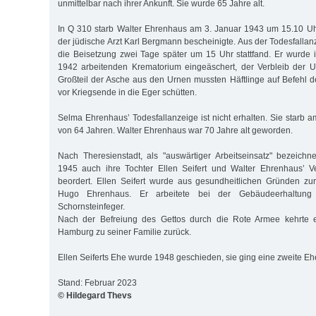
unmittelbar nach ihrer Ankunft. Sie wurde 65 Jahre alt.
In Q 310 starb Walter Ehrenhaus am 3. Januar 1943 um 15.10 Uh
der jüdische Arzt Karl Bergmann bescheinigte. Aus der Todesfallan
die Beisetzung zwei Tage später um 15 Uhr stattfand. Er wurde
1942 arbeitenden Krematorium eingeäschert, der Verbleib der U
Großteil der Asche aus den Urnen mussten Häftlinge auf Befehl
vor Kriegsende in die Eger schütten.
Selma Ehrenhaus’ Todesfallanzeige ist nicht erhalten. Sie starb am
von 64 Jahren. Walter Ehrenhaus war 70 Jahre alt geworden.
Nach Theresienstadt, als "auswärtiger Arbeitseinsatz" bezeich
1945 auch ihre Tochter Ellen Seifert und Walter Ehrenhaus’ 
beordert. Ellen Seifert wurde aus gesundheitlichen Gründen zurü
Hugo Ehrenhaus. Er arbeitete bei der Gebäudeerhaltung
Schornsteinfeger.
Nach der Befreiung des Gettos durch die Rote Armee kehrte 
Hamburg zu seiner Familie zurück.
Ellen Seiferts Ehe wurde 1948 geschieden, sie ging eine zweite Eh
Stand: Februar 2023
© Hildegard Thevs