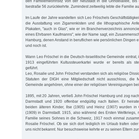
den Familienwohnsitz von der Neustadt in die Grindelallee, bis
Isestraße 56 zurückkehrte. Zumindest zeitweilig lebte die Familie a
Im Laufe der Jahre wandelten sich Leo Fröschels Geschäftstätigke
die Ausstattung von Zigarrenkisten und die lithographische An
Plakaten, "auch in Glas", wie er im Branchenverzeichnis annoncie
eines Ehrbaren Kaufmanns", wie der Name sagt, ein Zusammensch
Hamburg, denen Anstand in beruflichen wie persönlichen Dingen e
und noch ist.
Wann Leo Fröschel in die Deutsch-Israelitische Gemeinde eintrat, is
1913 eingeführten Kultussteuerkartei wurde er bereits als steu
geführt.
Leo, Rosalie und John Fröschel verstanden sich als religiöse Dis
Statuten der DIGH eine Mitgliedschaft nicht ausschloss, die M
Gemeinde angehören, ohne einer der religiösen Vereinigungen bei
1895, mit 20 Jahren, verließ John Fröschel Hamburg und zog nac
Darmstadt und 1920 offenbar endgültig nach Italien. Er heirate
beiden älteren Kinder, Ilse (1905) und Heinz (1907) wurden i
(1909) in Darmstadt. 1915, also während des Ersten Weltkriegs, r
Familie seines Sohnes in die Schweiz, 1917 noch einmal zusamm
Rosalie Fröschel. Ob sie sich dort lediglich im Urlaub trafen oder 
uns nicht bekannt. Nur besuchsweise kehrte er zu seinen Eltern zur