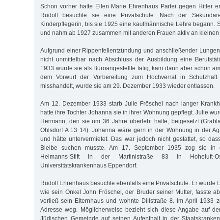
Schon vorher hatte Ellen Marie Ehrenhaus Partei gegen Hitler erg
Rudolf besuchte sie eine Privatschule. Nach der Sekundarei
Kinderpflegerin, bis sie 1925 eine kaufmännische Lehre begann.
und nahm ab 1927 zusammen mit anderen Frauen aktiv an kleinen A
Aufgrund einer Rippenfellentzündung und anschließender Lungen
nicht unmittelbar nach Abschluss der Ausbildung eine Berufstät
1933 wurde sie als Büroangestellte tätig, kam dann aber schon am
dem Vorwurf der Vorbereitung zum Hochverrat in Schutzhaft
misshandelt, wurde sie am 29. Dezember 1933 wieder entlassen.
Am 12. Dezember 1933 starb Julie Fröschel nach langer Krankhe
hatte ihre Tochter Johanna sie in ihrer Wohnung gepflegt. Julie 
Hermann, den sie um 36 Jahre überlebt hatte, beigesetzt (Grabl
Ohlsdorf A 13 14). Johanna wäre gern in der Wohnung in der Ag
und hätte untervermietet. Das war jedoch nicht gestattet, so das
Bleibe suchen musste. Am 17. September 1935 zog sie in d
Heimanns-Stift in der Martinistraße 83 in Hoheluft
Universitätskrankenhaus Eppendorf.
Rudolf Ehrenhaus besuchte ebenfalls eine Privatschule. Er wurde E
wie sein Onkel John Fröschel, der Bruder seiner Mutter, fasste abe
verließ sein Elternhaus und wohnte Dillstraße 8. Im April 1933 
Adresse weg. Möglicherweise bezieht sich diese Angabe auf der
Jüdischen Gemeinde auf seinen Aufenthalt in der Staatskrankena