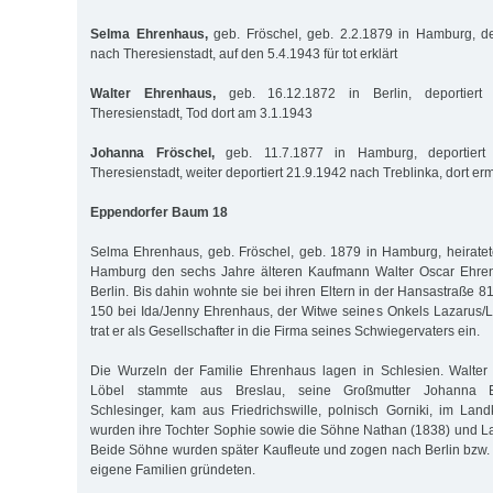
Selma Ehrenhaus,
geb. Fröschel, geb. 2.2.1879 in Hamburg, de
nach Theresienstadt, auf den 5.4.1943 für tot erklärt
Walter Ehrenhaus,
geb. 16.12.1872 in Berlin, deportier
Theresienstadt, Tod dort am 3.1.1943
Johanna Fröschel,
geb. 11.7.1877 in Hamburg, deportier
Theresienstadt, weiter deportiert 21.9.1942 nach Treblinka, dort er
Eppendorfer Baum 18
Selma Ehrenhaus, geb. Fröschel, geb. 1879 in Hamburg, heiratet
Hamburg den sechs Jahre älteren Kaufmann Walter Oscar Ehre
Berlin. Bis dahin wohnte sie bei ihren Eltern in der Hansastraße 81
150 bei Ida/Jenny Ehrenhaus, der Witwe seines Onkels Lazarus/
trat er als Gesellschafter in die Firma seines Schwiegervaters ein.
Die Wurzeln der Familie Ehrenhaus lagen in Schlesien. Walter
Löbel stammte aus Breslau, seine Großmutter Johanna E
Schlesinger, kam aus Friedrichswille, polnisch Gorniki, im Land
wurden ihre Tochter Sophie sowie die Söhne Nathan (1838) und L
Beide Söhne wurden später Kaufleute und zogen nach Berlin bzw
eigene Familien gründeten.