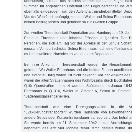
überweisen, auf das das Reichssicherheitshauptamt Zugriff hat
Summen für angeblichen Unterhalt und Logis berechnet, ihr Ve
ebenfalls eingezogen, um den Aufenthalt minderbemittelter Deport
Von der Wohlfahrt abhängig, konnten Walter und Selma Ehrenhau
keinen Beitrag leisten und gehörten so zur zweiten Gruppe.
Zur zweiten Theresienstadt-Deportation aus Hamburg am 19. Jul
Eheleute Ehrenhaus und Johanna Fröschel aufgerufen. Der Tr
Personen, die sich am Tag vor der Abreise in der Schule Scha
mussten. Von dort schickte Selma Ehrenhaus noch eine Postkarte 
es keine weiteren Nachrichten von den drei Deportierten.
Bei ihrer Ankunft in Theresienstadt wurden die Neuankömml
getrennt. Wo Walter Ehrenhaus und die beiden Frauen unmittelba
und eventuell tätig waren, ist nicht bekannt. Vor der Ankunft de
waren die alten Straßennamen des Wohnbezirks durch Buchstaben
Q für Querstraßen – ersetzt worden. Spätestens im Januar 19
Ehrenhaus in Q 310, Walter in Zimmer 6, Selma in Zimmer 
"Badehausgasse" geheißen.
Theresienstadt war eine Durchgangsstation in die Vern
"Evakuierungstransporten" wurden Tausende von Bewohnerin
andere Gettos oder Konzentrationslager transportiert. Das betraf
Sie wurde bereits am 21. September 1942 in das Vernichtungsl
deportiert, das erst vier Monate zuvor fertig gestellt wurde. I