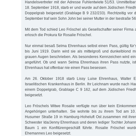
Handelsvertreter mit der Adresse Fuhlentwiete 51/53. Unmittelb
18. September 1918, starb er und wurde auf dem Jüdischen Friedho
Doppelgrab beigesetzt (Grablage B 9 232/233). Rechtzeitig vor
September traf sein Sohn John bei seiner Mutter in der Isestraße 56
Mit dem Tod schied Leo Fröschel als Gesellschafter seiner Firma
erlosch die Prokura für Rosalie Fröschel.
Nur einmal besaß Selma Ehrenhaus selbst einen Pass, gültig für’
bis Juni 1919. Darin wird sie als mittelgroß und dunkelblond 
grauen Augen beschrieben. Als besonderes Kennzeichen wird ein
angeführt. Ob und wann Selma Ehrenhaus ihren Pass nutzte, ist
Ehrenhaus hat offenbar nie einen Pass besessen.
Am 26. Oktober 1918 starb Lissy Luise Ehrenhaus, Walter E
Israelitischen Krankenhaus in Berlin. Ihr Leichnam wurde nach Ha
einem Doppelgrab, Grablage C 9 162, auf dem Jüdischen Friedh
beigesetzt.
Leo Fröschels Witwe Rosalie verfügte nun über kein Einkomme
Angehörigen unterhalten. Sie wohnte bis zu ihrem Tod am 10.
Husumer Straße 19 in Hamburg-Hoheluft Ost zusammen mit ihrer 
Schwester Ida/Jenny Ehrenhaus und deren lediger Tochter Johan
Baum 1 ein Konfitürengeschäft führte. Rosalie Fröschel wurd
Ehemannes Leo beigesetzt.