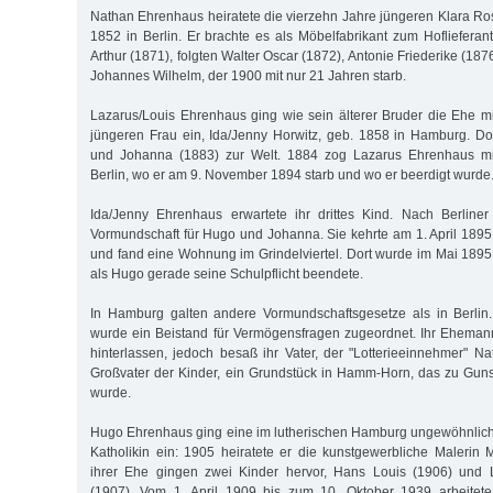
Nathan Ehrenhaus heiratete die vierzehn Jahre jüngeren Klara Ros
1852 in Berlin. Er brachte es als Möbelfabrikant zum Hoflieferan
Arthur (1871), folgten Walter Oscar (1872), Antonie Friederike (187
Johannes Wilhelm, der 1900 mit nur 21 Jahren starb.
Lazarus/Louis Ehrenhaus ging wie sein älterer Bruder die Ehe mi
jüngeren Frau ein, Ida/Jenny Horwitz, geb. 1858 in Hamburg. D
und Johanna (1883) zur Welt. 1884 zog Lazarus Ehrenhaus mit
Berlin, wo er am 9. November 1894 starb und wo er beerdigt wurde
Ida/Jenny Ehrenhaus erwartete ihr drittes Kind. Nach Berliner
Vormundschaft für Hugo und Johanna. Sie kehrte am 1. April 18
und fand eine Wohnung im Grindelviertel. Dort wurde im Mai 1895
als Hugo gerade seine Schulpflicht beendete.
In Hamburg galten andere Vormundschaftsgesetze als in Berlin
wurde ein Beistand für Vermögensfragen zugeordnet. Ihr Eheman
hinterlassen, jedoch besaß ihr Vater, der "Lotterieeinnehmer" Na
Großvater der Kinder, ein Grundstück in Hamm-Horn, das zu Guns
wurde.
Hugo Ehrenhaus ging eine im lutherischen Hamburg ungewöhnlich
Katholikin ein: 1905 heiratete er die kunstgewerbliche Malerin 
ihrer Ehe gingen zwei Kinder hervor, Hans Louis (1906) und 
(1907). Vom 1. April 1909 bis zum 10. Oktober 1939 arbeitet