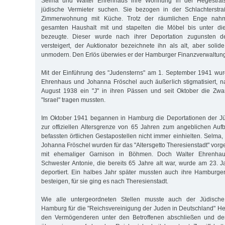
Selma und Walter Ehrenhaus ihre Wohnung in der Hegestraß
jüdische Vermieter suchen. Sie bezogen in der Schlachterstr
Zimmerwohnung mit Küche. Trotz der räumlichen Enge nahm
gesamten Haushalt mit und stapelten die Möbel bis unter di
bezeugte. Dieser wurde nach ihrer Deportation zugunsten 
versteigert, der Auktionator bezeichnete ihn als alt, aber solid
unmodern. Den Erlös überwies er der Hamburger Finanzverwaltun
Mit der Einführung des "Judensterns" am 1. September 1941 wu
Ehrenhaus und Johanna Fröschel auch äußerlich stigmatisiert, 
August 1938 ein "J" in ihren Pässen und seit Oktober die Zw
"Israel" tragen mussten.
Im Oktober 1941 begannen in Hamburg die Deportationen der J
zur offiziellen Altersgrenze von 65 Jahren zum angeblichen Au
befassten örtlichen Gestapostellen nicht immer einhielten. Selma
Johanna Fröschel wurden für das "Altersgetto Theresienstadt" vorg
mit ehemaliger Garnison in Böhmen. Doch Walter Ehrenhaus
Schwester Antonie, die bereits 65 Jahre alt war, wurde am 23.
deportiert. Ein halbes Jahr später mussten auch ihre Hamburg
besteigen, für sie ging es nach Theresienstadt.
Wie alle untergeordneten Stellen musste auch der Jüdische
Hamburg für die "Reichsvereinigung der Juden in Deutschland" He
den Vermögenderen unter den Betroffenen abschließen und den