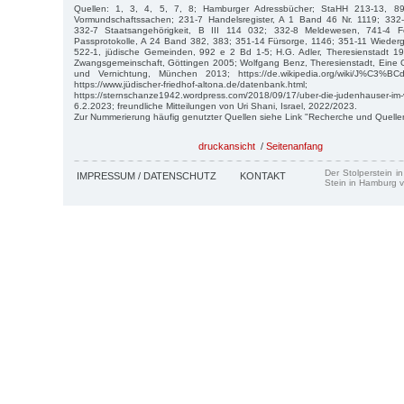
Quellen: 1, 3, 4, 5, 7, 8; Hamburger Adressbücher; StaHH 213-13, 8
Vormundschaftssachen; 231-7 Handelsregister, A 1 Band 46 Nr. 1119; 332-
332-7 Staatsangehörigkeit, B III 114 032; 332-8 Meldewesen, 741-4 F
Passprotokolle, A 24 Band 382, 383; 351-14 Fürsorge, 1146; 351-11 Wiede
522-1, jüdische Gemeinden, 992 e 2 Bd 1-5; H.G. Adler, Theresienstadt 194
Zwangsgemeinschaft, Göttingen 2005; Wolfgang Benz, Theresienstadt, Eine
und Vernichtung, München 2013; https://de.wikipedia.org/wiki/J%C3%BCdi
https://www.jüdischer-friedhof-altona.de/datenbank.html;
https://sternschanze1942.wordpress.com/2018/09/17/uber-die-judenhauser-im
6.2.2023; freundliche Mitteilungen von Uri Shani, Israel, 2022/2023.
Zur Nummerierung häufig genutzter Quellen siehe Link "Recherche und Quelle
druckansicht
/
Seitenanfang
Der Stolperstein i
IMPRESSUM / DATENSCHUTZ
KONTAKT
Stein in Hamburg v