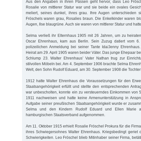
Aus den Angaben in ihren Pässen geht hervor, dass Leo Frösc
Rosalie von mittlerer Statur war und sie beide ein ovales Gesich
meliert, seines dunkel, ihres grau. Ihre Augen unterschieden 
Fröschels waren grau, Rosalies braun. Die Enkelkinder waren bl
Augen, Ilse blaugrüne. Auch sie waren von mittlerer Statur und hatt
Selma verließ ihr Elternhaus 1905 mit 26 Jahren, um zu heirate
Oscar Ehrenhaus, kam aus Berlin. Sein Zuzug datiert vom 6.
polizeilichen Anmeldung bei seiner Tante Ida/Jenny Ehrenhaus.
Heirat am 29. April 1905 waren beider Väter. Das junge Ehepaar 
Schlump 23. Walter Ehrenhaus’ Vater Nathan trug zur Einrich
stilvollen Möbeln bei. Am 4. September 1906 brachte Selma Ehrenh
Welt, den Sohn Rudolf Eduard, am 30. September 1908 die Tochter 
1912 hatte Walter Ehrenhaus die Voraussetzungen für den Erw
Staatsangehörigkeit erfüllt und stellte den entsprechenden Antra
war unbescholten, konnte ein zu versteuerndes Einkommen von 5
1911 nachweisen und hatte keine Armenunterstützung in Ansp
Aufgabe seiner preußischen Staatsangehörigkeit wurde er zusam
Selma und den Kindern Rudolf Eduard und Ellen Marie 
hamburgischen Staatsverband aufgenommen.
Am 11. Oktober 1915 erhielt Rosalie Fröschel Prokura für die Fir
ihres Schwiegersohnes Walter Ehrenhaus. Kriegsbedingt geriet di
Schwierigkeiten. Leo Fröschel blieb Mitinhaber seiner Firma, betät