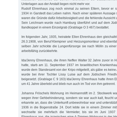
Unterlagen aus der Anstalt liegen nicht mehr vor.
Rudolf Ehrenhaus zog noch einmal zu seinen Eltern, bevor er 
1934 in Garstedt das Leben nahm. Nach einer späteren Aussage 
waren die Gründe dafür Arbeitslosigkeit und die fehlende Aussicht a
Sein Leichnam wurde nach Hamburg überführt und auf dem Jüdi
Ilandkoppel in einem Einzelgrab (Grablage O 3 467) bestattet.
Im folgenden Jahr, 1935, heiratete Ellen Ehrenhaus den gleichaltri
26.3.1908, von Beruf Klempner und Heizungsmonteur und ebenfalls
selben Jahr schickte die Lungenfürsorge sie nach Mölln zu einer
arbeitsfähig zurückkehrte.
Ida/Jenny Ehrenhaus, die ihren Neffen Walter 32 Jahre zuvor i
hatte, starb am 11. September 1937 im Israelitischen Krankenha
wurde dem Standesamt von der Kripo mitgeteilt, als gäbe es keine
wurde bei ihrer Tochter Lissy Luise auf dem Jüdischen Friedh
beigesetzt. (Grablage C 9 163) Ida/Jenny Ehrenhaus hatte ihren
um 41 Jahre überlebt und blieb nun auch im Tod von ihm getrennt.
Johanna Fröschels Wohnung im Heimannstift im 2. Stockwerk war
wegen ihrer Gehbehinderung, sondern sie war auch kalt, feucht u
erkannte an, dass die Unterkunft unbewohnbar war und unterstütz
1936 in die Bogenstraße 24. Dort lebte sie in einem Zimmer mi
wechselte sie mehrfach die Vermieter, bis sie im Juni 1937
Ehrenhaus zog, die inzwischen eine 4-Zimmer-Wohnung in der He