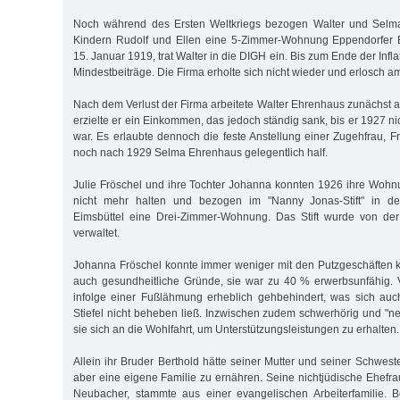
Noch während des Ersten Weltkriegs bezogen Walter und Selma
Kindern Rudolf und Ellen eine 5-Zimmer-Wohnung Eppendorfer
15. Januar 1919, trat Walter in die DIGH ein. Bis zum Ende der Infla
Mindestbeiträge. Die Firma erholte sich nicht wieder und erlosch a
Nach dem Verlust der Firma arbeitete Walter Ehrenhaus zunächst a
erzielte er ein Einkommen, das jedoch ständig sank, bis er 1927 nic
war. Es erlaubte dennoch die feste Anstellung einer Zugehfrau, 
noch nach 1929 Selma Ehrenhaus gelegentlich half.
Julie Fröschel und ihre Tochter Johanna konnten 1926 ihre Wohnu
nicht mehr halten und bezogen im "Nanny Jonas-Stift" in de
Eimsbüttel eine Drei-Zimmer-Wohnung. Das Stift wurde von de
verwaltet.
Johanna Fröschel konnte immer weniger mit den Putzgeschäften k
auch gesundheitliche Gründe, sie war zu 40 % erwerbsunfähig. 
infolge einer Fußlähmung erheblich gehbehindert, was sich auc
Stiefel nicht beheben ließ. Inzwischen zudem schwerhörig und "
sie sich an die Wohlfahrt, um Unterstützungsleistungen zu erhalten.
Allein ihr Bruder Berthold hätte seiner Mutter und seiner Schwest
aber eine eigene Familie zu ernähren. Seine nichtjüdische Ehefra
Neubacher, stammte aus einer evangelischen Arbeiterfamilie. B