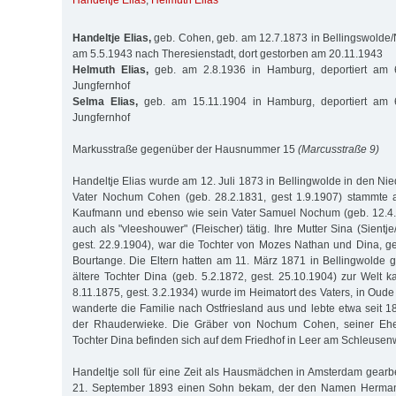
Handeltje Elias
,
Helmuth Elias
Handeltje Elias,
geb. Cohen, geb. am 12.7.1873 in Bellingswolde/N
am 5.5.1943 nach Theresienstadt, dort gestorben am 20.11.1943
Helmuth Elias,
geb. am 2.8.1936 in Hamburg, deportiert am 
Jungfernhof
Selma Elias,
geb. am 15.11.1904 in Hamburg, deportiert am 
Jungfernhof
Markusstraße gegenüber der Hausnummer 15
(Marcusstraße 9)
Handeltje Elias wurde am 12. Juli 1873 in Bellingwolde in den Ni
Vater Nochum Cohen (geb. 28.2.1831, gest 1.9.1907) stammte 
Kaufmann und ebenso wie sein Vater Samuel Nochum (geb. 12.4.1
auch als "vleeshouwer" (Fleischer) tätig. Ihre Mutter Sina (Sientje
gest. 22.9.1904), war die Tochter von Mozes Nathan und Dina, 
Bourtange. Die Eltern hatten am 11. März 1871 in Bellingwolde g
ältere Tochter Dina (geb. 5.2.1872, gest. 25.10.1904) zur Welt
8.11.1875, gest. 3.2.1934) wurde im Heimatort des Vaters, in Oud
wanderte die Familie nach Ostfriesland aus und lebte etwa seit 
der Rhauderwieke. Die Gräber von Nochum Cohen, seiner Ehef
Tochter Dina befinden sich auf dem Friedhof in Leer am Schleusen
Handeltje soll für eine Zeit als Hausmädchen in Amsterdam gearb
21. September 1893 einen Sohn bekam, der den Namen Hermann 