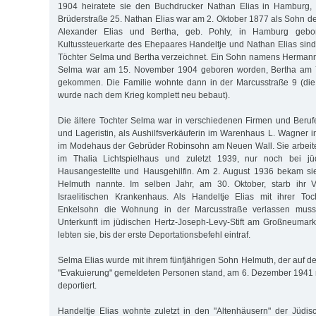
1904 heiratete sie den Buchdrucker Nathan Elias in Hamburg,
Brüderstraße 25. Nathan Elias war am 2. Oktober 1877 als Sohn d
Alexander Elias und Bertha, geb. Pohly, in Hamburg gebo
Kultussteuerkarte des Ehepaares Handeltje und Nathan Elias si
Töchter Selma und Bertha verzeichnet. Ein Sohn namens Hermann
Selma war am 15. November 1904 geboren worden, Bertha am 7
gekommen. Die Familie wohnte dann in der Marcusstraße 9 (die
wurde nach dem Krieg komplett neu bebaut).
Die ältere Tochter Selma war in verschiedenen Firmen und Berufen
und Lageristin, als Aushilfsverkäuferin im Warenhaus L. Wagner i
im Modehaus der Gebrüder Robinsohn am Neuen Wall. Sie arbeite
im Thalia Lichtspielhaus und zuletzt 1939, nur noch bei jüd
Hausangestellte und Hausgehilfin. Am 2. August 1936 bekam si
Helmuth nannte. Im selben Jahr, am 30. Oktober, starb ihr V
Israelitischen Krankenhaus. Als Handeltje Elias mit ihrer T
Enkelsohn die Wohnung in der Marcusstraße verlassen musste
Unterkunft im jüdischen Hertz-Joseph-Levy-Stift am Großneumar
lebten sie, bis der erste Deportationsbefehl eintraf.
Selma Elias wurde mit ihrem fünfjährigen Sohn Helmuth, der auf der 
"Evakuierung" gemeldeten Personen stand, am 6. Dezember 1941 
deportiert.
Handeltje Elias wohnte zuletzt in den "Altenhäusern" der Jüdi