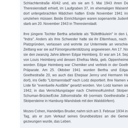
Schlachterstraße 40/42 und, als sie am 5. Mai 1943 ihren De
Theresienstadt erhielt, im Laufgraben 37, im ehemaligen Waise
dort untergebrachten Mädchen hatten Ende November 1941 i
umziehen müssen. Beide Einrichtungen waren sogenannte Judenhä
starb am 20. November 1943 in Theresienstadt.
Ihre jüngere Tochter Bertha arbeitete als "Büfettfräulein" in den
"Indra". Anders als ihre Schwester hatte sie ihr Elternhaus, na
Platzgründen, verlassen und wohnte zur Untermiete an verschi
Zeitlang war sie auf Fürsorgeunterstützung angewiesen. Am 17. N
sie den zwanzig Jahre älteren Edgar Heimberg. Er war am 14. S
von Louis Heimberg und dessen Ehefrau Meta, geb. Oppenheime
worden. Edgar Heimberg war Chemiker und vertrieb in der Goet
Präparate. Am 25. Oktober 1941 wurden Bertha und Edga
Goethestraße 20, wo auch das Ehepaar Jenny und Hermann Hirs
dort), ins Getto "Litzmannstadt" nach Lodz deportiert. Ihre Namen
Liste für "eventuelle Ausfälle" gesetzt worden. Von Lodz kamen si
1942, in das Vernichtungslager nach Chelmno/Kulmhof. Stolper
Schuman-Brücke/Ecke Jüthornstraße 49 (vormals Goethestraße 20
Stolpersteine in Hamburg-Wandsbek mit den Walddörfern).
Mozes Cohen, Handeltjes Bruder, nahm sich am 3. Februar 1934 
Tag, als er zum Verkauf seines Grundbesitzes an die Geme
gezwungen wurde, das Leben.