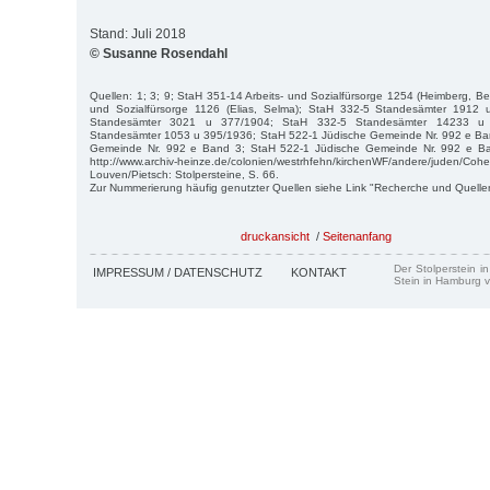
Stand: Juli 2018
© Susanne Rosendahl
Quellen: 1; 3; 9; StaH 351-14 Arbeits- und Sozialfürsorge 1254 (Heimberg, Be
und Sozialfürsorge 1126 (Elias, Selma); StaH 332-5 Standesämter 1912
Standesämter 3021 u 377/1904; StaH 332-5 Standesämter 14233 u
Standesämter 1053 u 395/1936; StaH 522-1 Jüdische Gemeinde Nr. 992 e Ba
Gemeinde Nr. 992 e Band 3; StaH 522-1 Jüdische Gemeinde Nr. 992 e Band
http://www.archiv-heinze.de/colonien/westrhfehn/kirchenWF/andere/juden/Cohe
Louven/Pietsch: Stolpersteine, S. 66.
Zur Nummerierung häufig genutzter Quellen siehe Link "Recherche und Quelle
druckansicht
/
Seitenanfang
Der Stolperstein i
IMPRESSUM / DATENSCHUTZ
KONTAKT
Stein in Hamburg v