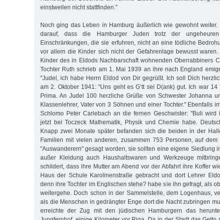
einstweilen nicht stattfinden."
Noch ging das Leben in Hamburg äußerlich wie gewohnt weiter. 
darauf, dass die Hamburger Juden trotz der ungeheuren
Einschränkungen, die sie erfuhren, nicht an eine tödliche Bedro
vor allem die Kinder sich nicht der Gefahrenlage bewusst waren. 
Kinder des in Eldods Nachbarschaft wohnenden Oberrabbiners Ca
Tochter Ruth schrieb am 1. Mai 1939 an ihre nach England emigri
"Judel, ich habe Herrn Eldod von Dir gegrüßt. Ich soll Dich herzl
am 2. Oktober 1941: "Uns geht es G’tt sei D(ank) gut. Ich war 1
Prima. An Judel 100 herzliche Grüße von Schwester Johanna u
Klassenlehrer, Vater von 3 Söhnen und einer Tochter." Ebenfalls 
Schlomo Peter Carlebach an die fernen Geschwister: "Buli wird i
jetzt bei Toczeck Mathematik, Physik und Chemie habe. Deutsc
Knapp zwei Monate später befanden sich die beiden in der Hall
Familien mit vielen anderen, zusammen 753 Personen, auf dem 
"Auswanderern" gesagt worden, sie sollten eine eigene Siedlung 
außer Kleidung auch Haushaltswaren und Werkzeuge mitbring
schildert, dass ihre Mutter am Abend vor der Abfahrt ihre Koffer 
Haus der Schule Karolinenstraße gebracht und dort Lehrer Eldo
denn ihre Tochter im Englischen stehe? habe sie ihn gefragt, als o
weitergehe. Doch schon in der Sammelstelle, dem Logenhaus, verf
als die Menschen in gedrängter Enge dort die Nacht zubringen 
erreichte der Zug mit den jüdischen Hamburgern das herunt
Jungfernhof, einige Kilometer vor Riga. Da in der Stadt das Gett