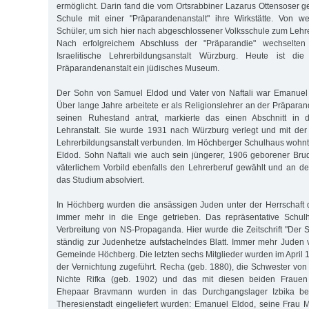
ermöglicht. Darin fand die vom Ortsrabbiner Lazarus Ottensoser 
Schule mit einer "Präparandenanstalt" ihre Wirkstätte. Von w
Schüler, um sich hier nach abgeschlossener Volksschule zum Lehre
Nach erfolgreichem Abschluss der "Präparandie" wechselten
Israelitische Lehrerbildungsanstalt Würzburg. Heute ist die
Präparandenanstalt ein jüdisches Museum.
Der Sohn von Samuel Eldod und Vater von Naftali war Emanuel
Über lange Jahre arbeitete er als Religionslehrer an der Präparan
seinen Ruhestand antrat, markierte das einen Abschnitt in d
Lehranstalt. Sie wurde 1931 nach Würzburg verlegt und mit der d
Lehrerbildungsanstalt verbunden. Im Höchberger Schulhaus wohnte
Eldod. Sohn Naftali wie auch sein jüngerer, 1906 geborener Br
väterlichem Vorbild ebenfalls den Lehrerberuf gewählt und an de
das Studium absolviert.
In Höchberg wurden die ansässigen Juden unter der Herrschaft d
immer mehr in die Enge getrieben. Das repräsentative Schulh
Verbreitung von NS-Propaganda. Hier wurde die Zeitschrift "Der S
ständig zur Judenhetze aufstachelndes Blatt. Immer mehr Juden
Gemeinde Höchberg. Die letzten sechs Mitglieder wurden im April
der Vernichtung zugeführt. Recha (geb. 1880), die Schwester vo
Nichte Rifka (geb. 1902) und das mit diesen beiden Frau
Ehepaar Bravmann wurden in das Durchgangslager Izbika bei L
Theresienstadt eingeliefert wurden: Emanuel Eldod, seine Frau 