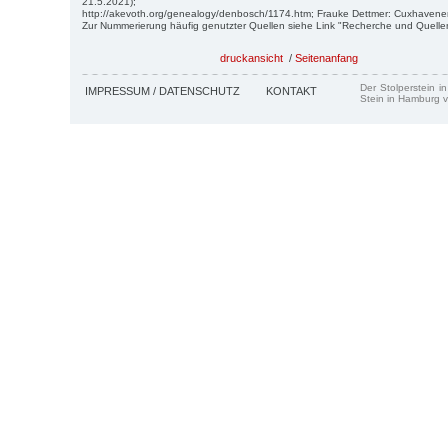
21.5.2021);
http://akevoth.org/genealogy/denbosch/1174.htm; Frauke Dettmer: Cuxhavene
Zur Nummerierung häufig genutzter Quellen siehe Link "Recherche und Quelle
druckansicht
/
Seitenanfang
Der Stolperstein i
IMPRESSUM / DATENSCHUTZ
KONTAKT
Stein in Hamburg v