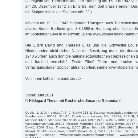
Altersgetto von Theresienstadt, der Hamburg am 15. Juli 1942 verlie
am 20. Dezember 1942 an Enteritis, dem dort grassierenden Darmk
ein Stolperstein in der Sedanstraße 23.)
Mit dem am 19. Juli 1942 folgenden Transport nach Theresienstadt
ältester Bruder Berthold, geb. 3.8.1898 in Hamburg, ebenfalls dorth
im September 1944 in Auschwitz. (siehe www.stolpersteine-hambur
Die Eltern David und Theresia Elias und die Schwester Loui
Niederlanden nicht sicher. Nach der Besetzung durch die deut
1940 wurden auch dort die nationalsozialistischen Repressionen 
und laufend verschärft. Erwin Elias’ Eltern und Louise
Vernichtungslager Sobibor abtransportiert. (siehe www.stolperstei
Von ihnen kehrte niemand zurück.
Stand: Juni 2021
© Hildegard Thevs mit Recherche Susanne Rosendahl
Quelle: 1; 2; 3; 4 digital; 7; 8; 9; StaHH 213-11 Staatsanwaltschaft Landgeri
Sondergericht 65539; 314-15, Oberfinanzpräsident, FVg 37854; 242-1II, 
Männer; 332-5 Standesämter 9136 u 441/1897; 2459 u 2439/1898; 2846 u 
Wiedergutmachung, 25694 (Metzger, Mathilde); 35267 (Elias, Erwin); 39287 (El
David); 1500 (Elias, Theresia); 11305 (Elias, Berthold); 26955 (Rosenthal, 
Minna); 33549 (Israel, Irma); 33420 (Israel, Paul); 24145 (Dornblatt, Hertha); 
(Copper, Elfriede); www.holocaust.cz/de/opferdatenbank, www.joods