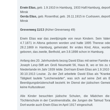
Erwin Elias,
geb. 1.9.1910 in Hamburg, 1933 Haft Hamburg, deport
Minsk
Gerda Elias,
geb. Rosenthal, geb. 26.11.1915 in Cuxhaven, deport
Minsk
Grevenweg 11/13
(
früher Grevenweg 49
)
Erwin Elias war das zweitjüngste von neun Kindern. Sein Vater
4.7.1871 in Altona geboren worden und hatte 1895 Therese oder
28.2.1869 in Hamburg, geheiratet. Ihr erstes Kind, Alice, wur
geboren, das zweite, Berthold, am 3.8.1898 schon in Hamburg.
Anfang des 20. Jahrhunderts bezog David Elias mit seiner Familie
Joseph Levy-Stift am Groß Neumarkt 56, Haus B, wo er bis zu
Niederlande im Jahr 1939 lebte. Dort kam Erwin Elias am 1.9.1910 
30.10.1913 Louise. Zu der Zeit arbeitete David Elias als "Krank
Tätigkeit lautete "Leichenwärter", was sich auf seine Zeit als
Beerdigungsbrüderschaft bezieht. Im Dienst der jüdischen Gemei
keine Kultussteuer.
Alle Kinder besuchten jüdische Schulen, die Mädchen die 
Töchterschule in der Carolinenstraße, die Jungen die Talmud Tora
Dort wurde auch Erwin Elias im April 1917 eingeschult.