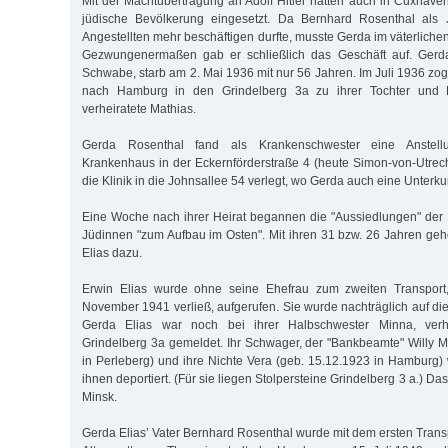
Mit der Machtübertragung an Adolf Hitler hatten auch in Cuxhav
jüdische Bevölkerung eingesetzt. Da Bernhard Rosenthal als 
Angestellten mehr beschäftigen durfte, musste Gerda im väterlichen
Gezwungenermaßen gab er schließlich das Geschäft auf. Gerda
Schwabe, starb am 2. Mai 1936 mit nur 56 Jahren. Im Juli 1936 zo
nach Hamburg in den Grindelberg 3a zu ihrer Tochter und 
verheiratete Mathias.
Gerda Rosenthal fand als Krankenschwester eine Anstellun
Krankenhaus in der Eckernförderstraße 4 (heute Simon-von-Utrec
die Klinik in die Johnsallee 54 verlegt, wo Gerda auch eine Unterkunf
Eine Woche nach ihrer Heirat begannen die "Aussiedlungen" de
Jüdinnen "zum Aufbau im Osten". Mit ihren 31 bzw. 26 Jahren ge
Elias dazu.
Erwin Elias wurde ohne seine Ehefrau zum zweiten Transpor
November 1941 verließ, aufgerufen. Sie wurde nachträglich auf die 
Gerda Elias war noch bei ihrer Halbschwester Minna, verh
Grindelberg 3a gemeldet. Ihr Schwager, der "Bankbeamte" Willy M
in Perleberg) und ihre Nichte Vera (geb. 15.12.1923 in Hambur
ihnen deportiert. (Für sie liegen Stolpersteine Grindelberg 3 a.) Da
Minsk.
Gerda Elias’ Vater Bernhard Rosenthal wurde mit dem ersten Trans