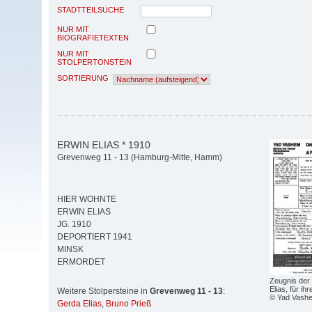
STADTTEILSUCHE
NUR MIT
BIOGRAFIETEXTEN
NUR MIT
STOLPERTONSTEIN
SORTIERUNG
ERWIN ELIAS * 1910
Grevenweg 11 - 13 (Hamburg-Mitte, Hamm)
HIER WOHNTE
ERWIN ELIAS
JG. 1910
DEPORTIERT 1941
MINSK
ERMORDET
Zeugnis der 
Elias, für ih
Weitere Stolpersteine in
Grevenweg 11 - 13
:
© Yad Vash
Gerda Elias
,
Bruno Prieß