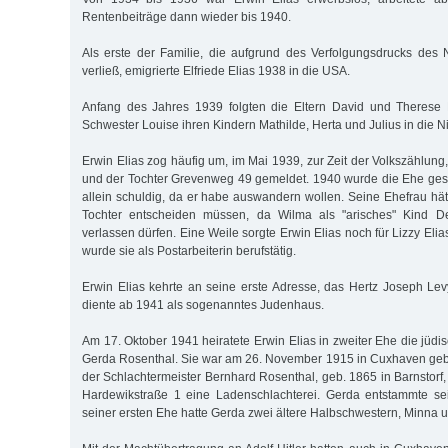
Rentenbeiträge dann wieder bis 1940.
Als erste der Familie, die aufgrund des Verfolgungsdrucks de
verließ, emigrierte Elfriede Elias 1938 in die USA.
Anfang des Jahres 1939 folgten die Eltern David und Therese E
Schwester Louise ihren Kindern Mathilde, Herta und Julius in die N
Erwin Elias zog häufig um, im Mai 1939, zur Zeit der Volkszählung,
und der Tochter Grevenweg 49 gemeldet. 1940 wurde die Ehe gesc
allein schuldig, da er habe auswandern wollen. Seine Ehefrau hätt
Tochter entscheiden müssen, da Wilma als "arisches" Kind De
verlassen dürfen. Eine Weile sorgte Erwin Elias noch für Lizzy Elia
wurde sie als Postarbeiterin berufstätig.
Erwin Elias kehrte an seine erste Adresse, das Hertz Joseph Levy-
diente ab 1941 als sogenanntes Judenhaus.
Am 17. Oktober 1941 heiratete Erwin Elias in zweiter Ehe die jüd
Gerda Rosenthal. Sie war am 26. November 1915 in Cuxhaven gebo
der Schlachtermeister Bernhard Rosenthal, geb. 1865 in Barnstorf,
Hardewikstraße 1 eine Ladenschlachterei. Gerda entstammte se
seiner ersten Ehe hatte Gerda zwei ältere Halbschwestern, Minna 