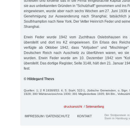
scheiden und forderte das in die Firma eingebrachte Kapital zur
sie aus unbekannten Gründen in "Schutzhaft" genommen und ins 
eingewiesen, wurde aber nach sechs Wochen am 27. Juni 1939 en
Genehmigung zur Auswanderung nach Shanghai; tatsächlich je
Southhampton nach New York. Der Vetter Heinrich Feder und seine
Shanghai.
Erwin Feder wurde 1942 vom Zuchthaus Oslebshausen ins Zu
überstellt und dort ins KZ eingewiesen. Ein Erlass des Reichs
verfügte ab Oktober 1942, dass "Volljuden" und "Mischlinge"
Deutschen Reich nach Auschwitz zu überführen waren, wo sie 
wurden. Erwin Feder wurde am 10. Dezember 1942 vom "Kola
überstellt. Das dortige Register, Seite 3148, hält den 21. Januar 1
fest.
© Hildegard Thevs
Quellen: 1; 2 R 1938/853; 4; 5; StaH, 522-1, Jüdische Gemeinden, o. Sign.
1928; 390 Wählerverzeichnis 1930; 391 Mitgliederliste 1935; BA Bln., Volkszä
druckansicht
/
Seitenanfang
Der Stolperstein i
IMPRESSUM / DATENSCHUTZ
KONTAKT
Stein in Hamburg v