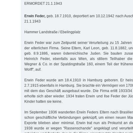
ERMORDET 21.1.1943
Erwin Feder,
geb. 18.7.1910, deportiert am 10.12.1942 nach Ausc
21.1.1943
Hammer Landstraße / Ebelingplatz
Erwin Feder war zum Zeitpunkt seiner Verurteilung zu 15 Jahren 
der elterlichen Firma. Seine Eltern, Karl Leon, geb. 11.8.1882, un
geb. 8.9.1886, waren österreichische Juden. Sie bauten zus
Heinrich Feder, ebenfalls aus Wien, als stillem Teilhaber di
Wegner & Co. in der Spaldingstraße 160, einem Teil der früheren
Wolff", auf.
Erwin Feder wurde am 18.4.1910 in Hamburg geboren. Er heirat
2.7.1915 ebenfalls in Hamburg. Sie brachte ein Vermögen von 1700
mit dem das Geschäft ausgebaut wurde. Die Firma erlitt 1933/34 
erholte sich aber wieder. 1934 traten Erwin und Ilse Feder der J
Kinder hatten sie keine.
Im September 1936 wanderten Erwin Feders Eltern nach Brasilien
schon geschäftliche Verbindungen geknüpft, um einen neuen Mar
Exporte blieben aber minimal. Erwin trat nun als Prokurist an di
1938 wurde er wegen "Rassenschande" angeklagt und verurteilt.