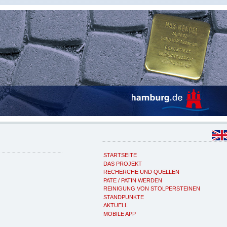
STARTSEITE
DAS PROJEKT
RECHERCHE UND QUELLEN
PATE / PATIN WERDEN
REINIGUNG VON STOLPERSTEINEN
STANDPUNKTE
AKTUELL
MOBILE APP