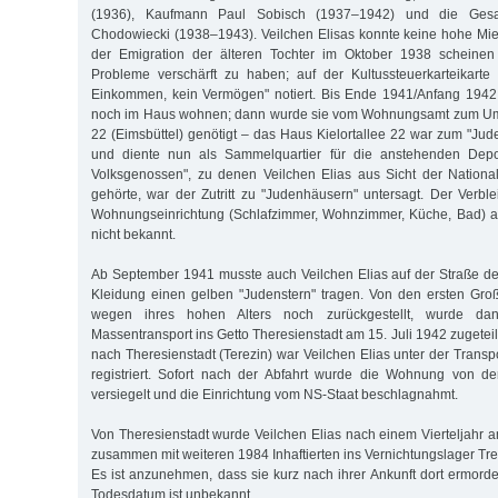
(1936), Kaufmann Paul Sobisch (1937–1942) und die Gesa
Chodowiecki (1938–1943). Veilchen Elisas konnte keine hohe Miet
der Emigration der älteren Tochter im Oktober 1938 scheinen s
Probleme verschärft zu haben; auf der Kultussteuerkarteikarte
Einkommen, kein Vermögen" notiert. Bis Ende 1941/Anfang 1942 
noch im Haus wohnen; dann wurde sie vom Wohnungsamt zum Umzu
22 (Eimsbüttel) genötigt – das Haus Kielortallee 22 war zum "Jud
und diente nun als Sammelquartier für die anstehenden Depor
Volksgenossen", zu denen Veilchen Elias aus Sicht der National
gehörte, war der Zutritt zu "Judenhäusern" untersagt. Der Verble
Wohnungseinrichtung (Schlafzimmer, Wohnzimmer, Küche, Bad) au
nicht bekannt.
Ab September 1941 musste auch Veilchen Elias auf der Straße deut
Kleidung einen gelben "Judenstern" tragen. Von den ersten Gro
wegen ihres hohen Alters noch zurückgestellt, wurde d
Massentransport ins Getto Theresienstadt am 15. Juli 1942 zugeteilt
nach Theresienstadt (Terezin) war Veilchen Elias unter der Trans
registriert. Sofort nach der Abfahrt wurde die Wohnung von 
versiegelt und die Einrichtung vom NS-Staat beschlagnahmt.
Von Theresienstadt wurde Veilchen Elias nach einem Vierteljahr
zusammen mit weiteren 1984 Inhaftierten ins Vernichtungslager Treb
Es ist anzunehmen, dass sie kurz nach ihrer Ankunft dort ermor
Todesdatum ist unbekannt.