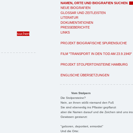
NAMEN, ORTE UND BIOGRAFIEN SUCHEN
NEUE BIOGRAFIEN
GLOSSAR UND ZEITLEISTEN
LITERATUR
DOKUMENTATIONEN
PRESSEBERICHTE
LINKS
PROJEKT BIOGRAFISCHE SPURENSUCHE
FILM "TRANSPORT IN DEN TOD AM 23.9.1940"
PROJEKT STOLPERTONSTEINE HAMBURG
ENGLISCHE ÜBERSETZUNGEN
Vom Stolpern
Die Stolpersteine?
Nein, an ihnen stößt niemand den Fuß
Sie sind ebenerdig ins Pflaster gepflanzt
aber die Namen darauf und die Zeichen sind uns ins
Gewissen gestanzt:
"geboren, deportiert, ermordet"
Und die Orte: