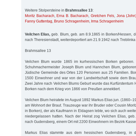
Weitere Stolpersteine in
Brahmsallee 13
:
Moritz Bacharach
,
Erna B. Bacharach
,
Gretchen Fels
,
Jona (John
Fanny Guttentag
,
Bruno Schragenheim
,
Irma Schragenheim
Veilchen Elias,
geb. Blum, geb. am 8.9.1865 in Borken/Hessen, d
nach Theresienstadt, weiterdeportiert am 21.9.1942 nach Treblinka
Brahmsallee 13
Veilchen Blum wurde 1865 im kurhessischen Borken geboren. I
Schuhmachermeister Joseph Blum und Hannchen Blum, geborene 
Jüdische Gemeinde des Ortes 120 Personen aus 25 Familien. Bor
1500 Einwohner und war von der Landwirtschaft sowie dem Bra
Zwei Jahre nach Veilchen Blums Geburt wurde das Kurfürstentum
Borken nach dem Krieg von 1866 von Preußen annektiert.
Veilchen Blum heiratete im August 1892 Markus Elias jun. (1860–1
am Wohnort der Braut. Trauzeuge war ihr Bruder oder Cousin Morit
in Borken), der als Kaufmann in Eldagsen lebte, wo sich auch wei
niedergelassen hatten. Nach der Heirat zog Veilchen Elias, ge
nach Gudensberg, einem Ort mit 2200 Einwohnern im Bezirk Kasse
Markus Elias stammte aus dem hessischen Gudensberg, in 