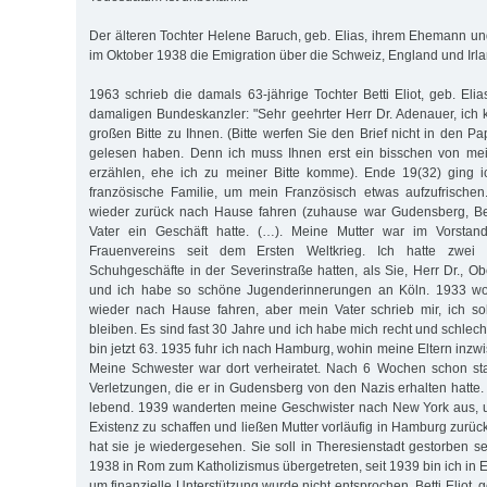
Der älteren Tochter Helene Baruch, geb. Elias, ihrem Ehemann u
im Oktober 1938 die Emigration über die Schweiz, England und Irla
1963 schrieb die damals 63-jährige Tochter Betti Eliot, geb. El
damaligen Bundeskanzler: "Sehr geehrter Herr Dr. Adenauer, ich
großen Bitte zu Ihnen. (Bitte werfen Sie den Brief nicht in den Pa
gelesen haben. Denn ich muss Ihnen erst ein bisschen von me
erzählen, ehe ich zu meiner Bitte komme). Ende 19(32) ging i
französische Familie, um mein Französisch etwas aufzufrischen
wieder zurück nach Hause fahren (zuhause war Gudensberg, Be
Vater ein Geschäft hatte. (…). Meine Mutter war im Vorstand
Frauenvereins seit dem Ersten Weltkrieg. Ich hatte zwei 
Schuhgeschäfte in der Severinstraße hatten, als Sie, Herr Dr., O
und ich habe so schöne Jugenderinnerungen an Köln. 1933 wol
wieder nach Hause fahren, aber mein Vater schrieb mir, ich so
bleiben. Es sind fast 30 Jahre und ich habe mich recht und schlec
bin jetzt 63. 1935 fuhr ich nach Hamburg, wohin meine Eltern inz
Meine Schwester war dort verheiratet. Nach 6 Wochen schon st
Verletzungen, die er in Gudensberg von den Nazis erhalten hatte.
lebend. 1939 wanderten meine Geschwister nach New York aus, u
Existenz zu schaffen und ließen Mutter vorläufig in Hamburg zurü
hat sie je wiedergesehen. Sie soll in Theresienstadt gestorben s
1938 in Rom zum Katholizismus übergetreten, seit 1939 bin ich in En
um finanzielle Unterstützung wurde nicht entsprochen. Betti Eliot, g