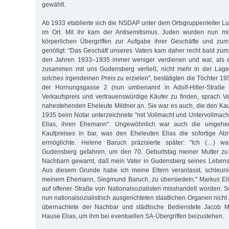
gewählt.
Ab 1933 etablierte sich die NSDAP unter dem Ortsgruppenleiter L
im Ort. Mit ihr kam der Antisemitismus. Juden wurden nun mi
körperlichen Übergriffen zur Aufgabe ihrer Geschäfte und zu
genötigt: "Das Geschäft unseres Vaters kam daher recht bald zum 
den Jahren 1933–1935 immer weniger verdienen und war, als 
zusammen mit uns Gudensberg verließ, nicht mehr in der Lage,
solches irgendeinen Preis zu erzielen", bestätigten die Töchter 1
der Hornungsgasse 2 (nun umbenannt in Adolf-Hitler-Straße
Verkaufspreis und vertrauenswürdige Käufer zu finden, sprach Ve
nahestehenden Eheleute Mildner an. Sie war es auch, die den Kau
1935 beim Notar unterzeichnete "mit Vollmacht und Untervollmach
Elias, ihren Ehemann". Ungewöhnlich war auch die umgehe
Kaufpreises in bar, was den Eheleuten Elias die sofortige A
ermöglichte. Helene Baruch präzisierte später: "Ich (…) 
Gudensberg gefahren, um den 70. Geburtstag meiner Mutter zu 
Nachbarn gewarnt, daß mein Vater in Gudensberg seines Lebens 
Aus diesem Grunde habe ich meine Eltern veranlasst, schleun
meinem Ehemann, Siegmund Baruch, zu übersiedeln." Markus El
auf offener Straße von Nationalsozialisten misshandelt worden. S
nun nationalsozialistisch ausgerichteten staatlichen Organen nich
übernachtete der Nachbar und städtische Bedienstete Jacob M
Hause Elias, um ihm bei eventuellen SA-Übergriffen beizustehen.