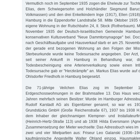
Vermutlich noch im September 1935 zogen die Eheleute zur Tocht
Elias, dem Schwiegersohn und Holzhändler Siegmund Baruch
Volkmassen) und den drei Enkelkindern Inge (1917), Ellen (1918
Hamburg in die Eppendorfer Landstraße 58. Mitte Oktober 1935 
eigene Wohnung in der Rutschbahn 24, II. Stock (Rotherbaum). Ma
November 1935 der Deutsch-Israelitischen Gemeinde Hambu
konservativen Kultusverband "Neue Dammtorsynagoge" bei. Do
nach Geschäftsaufgabe und Hausverkauf starb er am 25. Novemb
der gerade erst bezogenen Wohnung an den Folgen der Miss
Sterbeurkunde wurde keine Todesursache angegeben. Der Arzt,
seit seiner Ankunft in Hamburg in Behandlung war, dia
Todesbescheinigung eine Arterienverkalkung sowie einen Infa
Todesursache gab er "Herzkrämpfe" an. Markus Elias wurde auf 
Ohlsdorfer Friedhofs in Hamburg beigesetzt.
Die 71-jährige Veilchen Elias zog im September 
Erdgeschosswohnungen in der Brahmsallee 13. Das Haus wech
Jahren mehrfach seinen Besitzer: Wurde im Hamburger Adressb
Rudolf Karstadt AG als Eigentümer genannt, so war es 19
Grundstücks GmbH (Große Reichenstraße 67), 1937 bis 1938 H
dem Inhaber der gleichnamigen Klempner- und Installateurfir
(Heinrich-Hertz-Straße 113) und ab 1938 Hilda Eversmann (Agne
Zusammensetzung der Mieter wechselte: Das Adressbuch wies im
zwei und vier Mietpartien aus: Friseur Leo Galanski (1936–19
kaufmännische Angestellte Walter Ohland einzog, Hausmakl