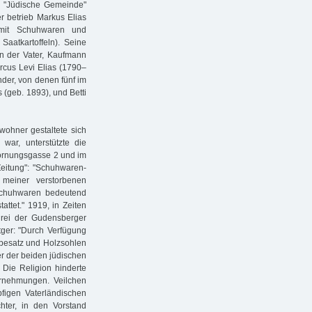
e "Jüdische Gemeinde"
r betrieb Markus Elias
mit Schuhwaren und
Saatkartoffeln). Seine
n der Vater, Kaufmann
rcus Levi Elias (1790–
der, von denen fünf im
s (geb. 1893), und Betti
wohner gestaltete sich
war, unterstützte die
ornungsgasse 2 und im
Zeitung": "Schuhwaren-
meiner verstorbenen
Schuhwaren bedeutend
attet." 1919, in Zeiten
drei der Gudensberger
tger: "Durch Verfügung
rbesatz und Holzsohlen
er der beiden jüdischen
Die Religion hinderte
rnehmungen. Veilchen
figen Vaterländischen
hter, in den Vorstand