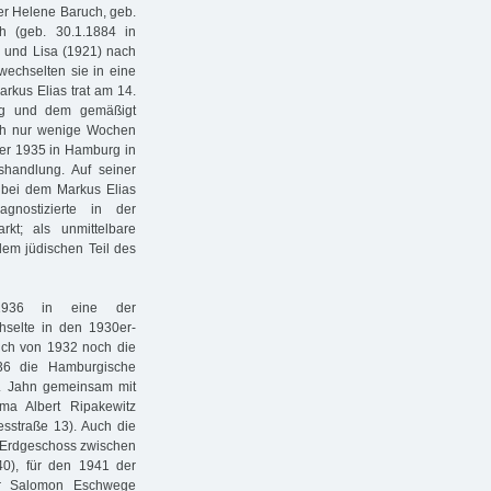
er Helene Baruch, geb.
 (geb. 30.1.1884 in
) und Lisa (1921) nach
wechselten sie in eine
rkus Elias trat am 14.
rg und dem gemäßigt
ch nur wenige Wochen
er 1935 in Hamburg in
handlung. Auf seiner
 bei dem Markus Elias
gnostizierte in der
rkt; als unmittelbare
dem jüdischen Teil des
1936 in eine der
selte in den 1930er-
uch von 1932 noch die
36 die Hamburgische
. Jahn gemeinsam mit
ma Albert Ripakewitz
sstraße 13). Auch die
 Erdgeschoss zwischen
40), für den 1941 der
er Salomon Eschwege