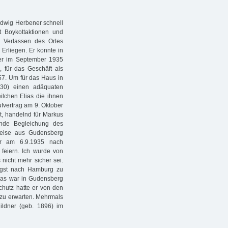
udwig Herbener schnell
t Boykottaktionen und
m Verlassen des Ortes
Erliegen. Er konnte in
er im September 1935
 für das Geschäft als
957. Um für das Haus in
 30) einen adäquaten
ilchen Elias die ihnen
fvertrag am 9. Oktober
t, handelnd für Markus
nde Begleichung des
breise aus Gudensberg
war am 6.9.1935 nach
feiern. Ich wurde von
nicht mehr sicher sei.
igst nach Hamburg zu
ias war in Gudensberg
chutz hatte er von den
t zu erwarten. Mehrmals
ildner (geb. 1896) im