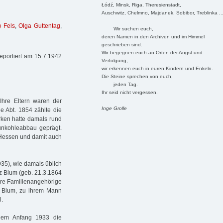
Łódź, Minsk, Riga, Theresienstadt,
Auschwitz, Chelmno, Majdanek, Sobibor, Treblinka ..
) Fels
,
Olga Guttentag
,
Wir suchen euch,
deren Namen in den Archiven und im Himmel
geschrieben sind.
Wir begegnen euch an Orten der Angst und
eportiert am 15.7.1942
Verfolgung,
wir erkennen euch in euren Kindern und Enkeln.
Die Steine sprechen von euch,
jeden Tag.
Ihr seid nicht vergessen.
hre Eltern waren der
Inge Grolle
Abt. 1854 zählte die
ken hatte damals rund
unkohleabbau geprägt.
 Hessen und damit auch
935), wie damals üblich
z Blum (geb. 21.3.1864
tere Familienangehörige
b. Blum, zu ihrem Mann
l.
dem Anfang 1933 die