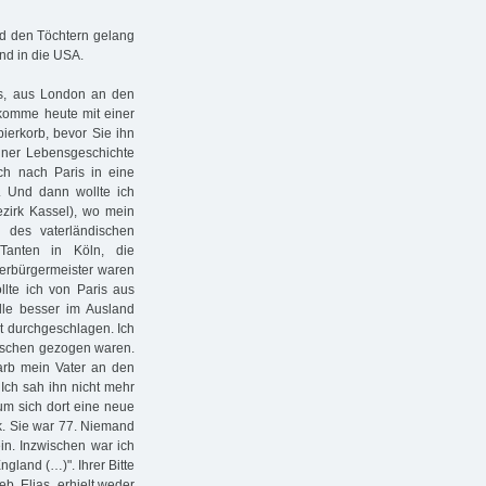
nd den Töchtern gelang
nd in die USA.
ias, aus London an den
 komme heute mit einer
pierkorb, bevor Sie ihn
iner Lebensgeschichte
ch nach Paris in eine
. Und dann wollte ich
zirk Kassel), wo mein
 des vaterländischen
Tanten in Köln, die
berbürgermeister waren
lte ich von Paris aus
lle besser im Ausland
ht durchgeschlagen. Ich
wischen gezogen waren.
arb mein Vater an den
 Ich sah ihn nicht mehr
m sich dort eine neue
ck. Sie war 77. Niemand
ein. Inzwischen war ich
gland (…)". Ihrer Bitte
eb. Elias, erhielt weder