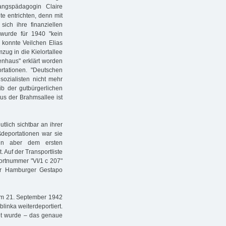
ngspädagogin Claire
e entrichten, denn mit
ich ihre finanziellen
 wurde für 1940 "kein
konnte Veilchen Elias
g in die Kielortallee
enhaus" erklärt worden
tationen. "Deutschen
sozialisten nicht mehr
ib der gutbürgerlichen
s der Brahmsallee ist
lich sichtbar an ihrer
ßdeportationen war sie
ann aber dem ersten
. Auf der Transportliste
portnummer "VI/1 c 207"
der Hamburger Gestapo
 am 21. September 1942
linka weiterdeportiert.
det wurde – das genaue