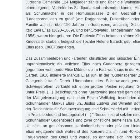
Jüdische Gemeinde 124 Mitglieder zählte und über die Wahllist
einen eigenen Vertreter ins Stadtparlament entsenden konnte. Hie
als Schuhmacher in der Hornungsgasse 2 ein Geschäft 
"Landesprodukten en gros" (wie Roggenstroh, Futterrüben oder 
Familie war seit über 150 Jahren in Gudensberg ansässig. Scho
Itzig Levi Elias (1820–1869), und der Großvater, Handelsmann Ma
1856), waren hier geboren. Die Eheleute Elias bekamen sieben Kin
Kindesalter starben, lediglich die Töchter Helene Baruch, geb. Elia
Elias (geb. 1900) überlebten.
Das Zusammenleben und -arbeiten christlicher und jüdischer Ein
unproblematisch: Als Veilchen Elias nach Gudenberg gezogen 
gegenüber wohnende Elise Mildner sie im Fachwerkhaus in der H
Garten. 1910 inserierte Markus Elias jun. in der "Gudensberger 
Gelegenheitskauf. Durch Übernahme des Schuhwarenlagers 
Schwiegereltern verkaufe ich einen großen Posten regulärer 
unter Preis. (…) Besichtigung ohne Kaufzwang jederzeit gern gest
der Mangelversorgung nach dem Ersten Weltkrieg, inserierten 
Schuhhändler, Markus Elias jun., Justus Ludwig und Wilhelm Böt
der Reichsstelle für Schuhversorgung sind Schnürstiefel mit Lede
im Preise bedeutend herabgesetzt (…)." Dieses Inserat setzten ein
Schuhhändler Gudensbergs und zwei christliche gemeinsam auf. 
sie nicht an gemeinsamen kaufmännischen oder privaten Unte
Elias engagierte sich während des Kaiserreichs im rund 40-köp
Frauenverein des Ortes und wurde, so erinnerte sich ihre Toc