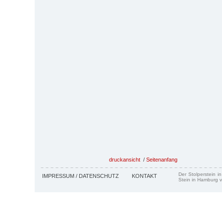
druckansicht
/
Seitenanfang
Der Stolperstein i
IMPRESSUM / DATENSCHUTZ
KONTAKT
Stein in Hamburg v