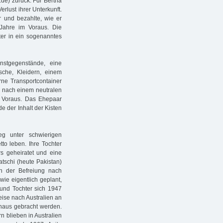
.de) zurück. Für Bertha
rlust ihrer Unterkunft.
r und bezahlte, wie er
 Jahre im Voraus. Die
ter in ein sogenanntes
nstgegenstände, eine
sche, Kleidern, einem
rne Transportcontainer
en nach einem neutralen
m Voraus. Das Ehepaar
e der Inhalt der Kisten
eg unter schwierigen
to leben. Ihre Tochter
rs geheiratet und eine
tschi (heute Pakistan)
ch der Befreiung nach
wie eigentlich geplant,
 und Tochter sich 1947
eise nach Australien an
haus gebracht werden.
rn blieben in Australien