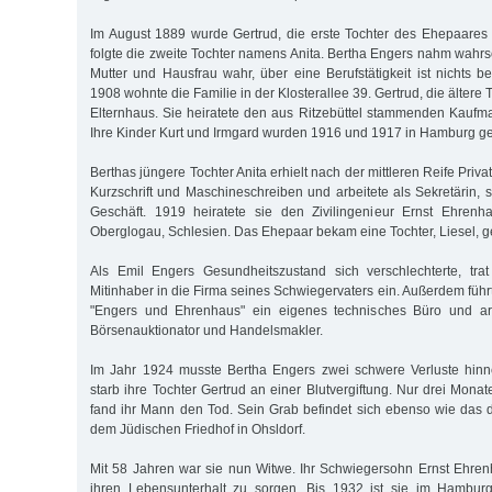
Im August 1889 wurde Gertrud, die erste Tochter des Ehepaares
folgte die zweite Tochter namens Anita. Bertha Engers nahm wahrsc
Mutter und Hausfrau wahr, über eine Berufstätigkeit ist nichts b
1908 wohnte die Familie in der Klosterallee 39. Gertrud, die ältere T
Elternhaus. Sie heiratete den aus Ritzebüttel stammenden Kaufma
Ihre Kinder Kurt und Irmgard wurden 1916 und 1917 in Hamburg g
Berthas jüngere Tochter Anita erhielt nach der mittleren Reife Priva
Kurzschrift und Maschineschreiben und arbeitete als Sekretärin, s
Geschäft. 1919 heiratete sie den Zivilingenieur Ernst Ehren
Oberglogau, Schlesien. Das Ehepaar bekam eine Tochter, Liesel, 
Als Emil Engers Gesundheitszustand sich verschlechterte, tra
Mitinhaber in die Firma seines Schwiegervaters ein. Außerdem füh
"Engers und Ehrenhaus" ein eigenes technisches Büro und arbe
Börsenauktionator und Handelsmakler.
Im Jahr 1924 musste Bertha Engers zwei schwere Verluste hin
starb ihre Tochter Gertrud an einer Blutvergiftung. Nur drei Mona
fand ihr Mann den Tod. Sein Grab befindet sich ebenso wie das d
dem Jüdischen Friedhof in Ohsldorf.
Mit 58 Jahren war sie nun Witwe. Ihr Schwiegersohn Ernst Ehre
ihren Lebensunterhalt zu sorgen. Bis 1932 ist sie im Hambur