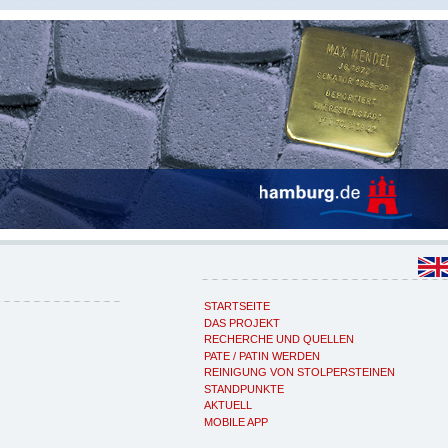
STARTSEITE
DAS PROJEKT
RECHERCHE UND QUELLEN
PATE / PATIN WERDEN
REINIGUNG VON STOLPERSTEINEN
STANDPUNKTE
AKTUELL
MOBILE APP