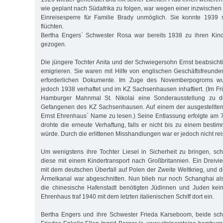
wie geplant nach Südafrika zu folgen, war wegen einer inzwischen d
Einreisesperre für Familie Brady unmöglich. Sie konnte 1939 s
flüchten.
Bertha Engers` Schwester Rosa war bereits 1938 zu ihren Kin
gezogen.
Die jüngere Tochter Anita und der Schwiegersohn Ernst beabsicht
emigrieren. Sie waren mit Hilfe von englischen Geschäftsfreunden
erforderlichen Dokumente. Im Zuge des Novemberpogroms wu
jedoch 1938 verhaftet und im KZ Sachsenhausen inhaftiert. (Im Fr
Hamburger Mahnmal St. Nikolai eine Sonderausstellung zu 
Gefangenen des KZ Sachsenhausen. Auf einem der ausgestellte
Ernst Ehrenhaus` Name zu lesen.) Seine Entlassung erfolgte am
drohte die erneute Verhaftung, falls er nicht bis zu einem besti
würde. Durch die erlittenen Misshandlungen war er jedoch nicht rei
Um wenigstens ihre Tochter Liesel in Sicherheit zu bringen, sch
diese mit einem Kindertransport nach Großbritannien. Ein Dreivie
mit dem deutschen Überfall auf Polen der Zweite Weltkrieg, und 
Ärmelkanal war abgeschnitten. Nun blieb nur noch Schanghai als 
die chinesische Hafenstadt benötigten Jüdinnen und Juden ke
Ehrenhaus traf 1940 mit dem letzten italienischen Schiff dort ein.
Bertha Engers und ihre Schwester Frieda Karseboom, beide scho