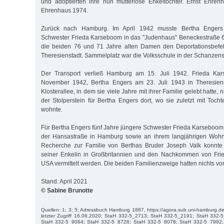
und adoptierten ihre nun mutterlose Enkeltochter. Ernst Ehren
Ehrenhaus 1974.
Zurück nach Hamburg. Im April 1942 musste Bertha Engers
Schwester Frieda Karseboom in das "Judenhaus" Beneckestraße 6 
die beiden 76 und 71 Jahre alten Damen den Deportationsbefehl
Theresienstadt. Sammelplatz war die Volksschule in der Schanzens
Der Transport verließ Hamburg am 15. Juli 1942. Frieda Ka
November 1942, Bertha Engers am 23. Juli 1943 in Theresiens
Klosterallee, in dem sie viele Jahre mit ihrer Familie gelebt hatte, ni
der Stolperstein für Bertha Engers dort, wo sie zuletzt mit Toc
wohnte.
Für Bertha Engers fünf Jahre jüngere Schwester Frieda Karseboom 
der Hansastraße in Hamburg sowie an ihrem langjährigen Wohn
Recherche zur Familie von Berthas Bruder Joseph Valk konnte
seiner Enkelin in Großbritannien und den Nachkommen von Fri
USA vermittelt werden. Die beiden Familienzweige hatten nichts v
Stand: April 2021
© Sabine Brunotte
Quellen: 1; 3; 5; Adressbuch Hamburg 1887, https://agora.sub.uni-hamburg.de/
letzter Zugriff 16.06.2020; StaH 332-5_2713; StaH 332-5_2191; StaH 332
StaH 332-5_9064; StaH 332-5_8728; StaH 332-5_8078; StaH 332-5_7992;