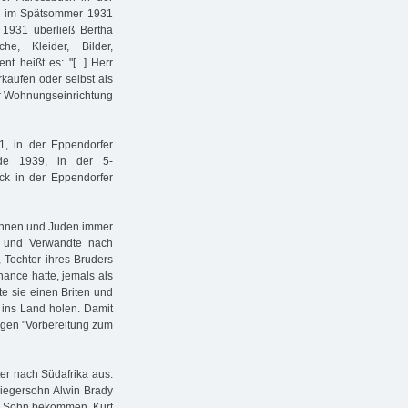
its im Spätsommer 1931
r 1931 überließ Bertha
, Kleider, Bilder,
 heißt es: "[...] Herr
kaufen oder selbst als
r Wohnungseinrichtung
1, in der Eppendorfer
de 1939, in der 5-
k in der Eppendorfer
innen und Juden immer
n und Verwandte nach
, Tochter ihres Bruders
ance hatte, jemals als
te sie einen Briten und
n ins Land holen. Damit
wegen "Vorbereitung zum
ter nach Südafrika aus.
wiegersohn Alwin Brady
en Sohn bekommen. Kurt