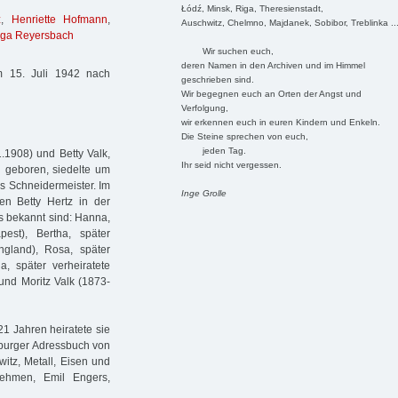
Łódź, Minsk, Riga, Theresienstadt,
z
,
Henriette Hofmann
,
Auschwitz, Chelmno, Majdanek, Sobibor, Treblinka ..
lga Reyersbach
Wir suchen euch,
deren Namen in den Archiven und im Himmel
 15. Juli 1942 nach
geschrieben sind.
Wir begegnen euch an Orten der Angst und
Verfolgung,
wir erkennen euch in euren Kindern und Enkeln.
Die Steine sprechen von euch,
jeden Tag.
.1908) und Betty Valk,
Ihr seid nicht vergessen.
n geboren, siedelte um
s Schneidermeister. Im
Inge Grolle
n Betty Hertz in der
s bekannt sind: Hanna,
est), Bertha, später
ngland), Rosa, später
a, später verheiratete
nd Moritz Valk (1873-
21 Jahren heiratete sie
burger Adressbuch von
itz, Metall, Eisen und
nehmen, Emil Engers,