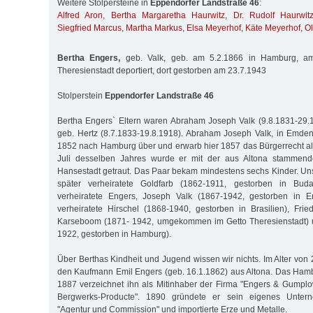
Weitere Stolpersteine in
Eppendorfer Landstraße 46
:
Alfred Aron
,
Bertha Margaretha Haurwitz
,
Dr. Rudolf Haurwit
Siegfried Marcus
,
Martha Markus
,
Elsa Meyerhof
,
Käte Meyerhof
,
O
Bertha Engers,
geb. Valk, geb. am 5.2.1866 in Hamburg, am
Theresienstadt deportiert, dort gestorben am 23.7.1943
Stolperstein
Eppendorfer Landstraße 46
Bertha Engers` Eltern waren Abraham Joseph Valk (9.8.1831-29.1
geb. Hertz (8.7.1833-19.8.1918). Abraham Joseph Valk, in Emde
1852 nach Hamburg über und erwarb hier 1857 das Bürgerrecht al
Juli desselben Jahres wurde er mit der aus Altona stammende
Hansestadt getraut. Das Paar bekam mindestens sechs Kinder. Un
später verheiratete Goldfarb (1862-1911, gestorben in Budap
verheiratete Engers, Joseph Valk (1867-1942, gestorben in E
verheiratete Hirschel (1868-1940, gestorben in Brasilien), Fried
Karseboom (1871- 1942, umgekommen im Getto Theresienstadt) u
1922, gestorben in Hamburg).
Über Berthas Kindheit und Jugend wissen wir nichts. Im Alter von 
den Kaufmann Emil Engers (geb. 16.1.1862) aus Altona. Das Ham
1887 verzeichnet ihn als Mitinhaber der Firma "Engers & Gumplow
Bergwerks-Producte". 1890 gründete er sein eigenes Unter
"Agentur und Commission" und importierte Erze und Metalle.