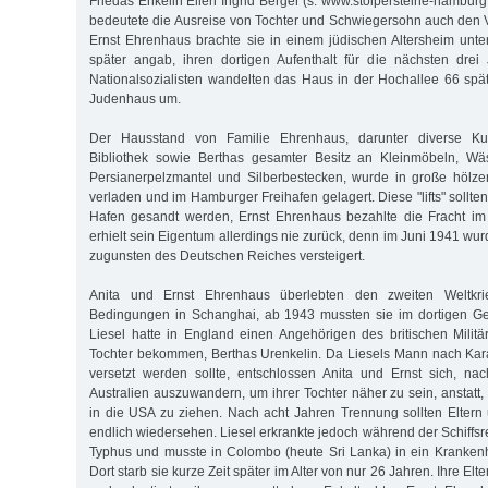
Friedas Enkelin Ellen Ingrid Berger (s. www.stolpersteine-hamburg
bedeutete die Ausreise von Tochter und Schwiegersohn auch den Ve
Ernst Ehrenhaus brachte sie in einem jüdischen Altersheim unte
später angab, ihren dortigen Aufenthalt für die nächsten drei
Nationalsozialisten wandelten das Haus in der Hochallee 66 spä
Judenhaus um.
Der Hausstand von Familie Ehrenhaus, darunter diverse Ku
Bibliothek sowie Berthas gesamter Besitz an Kleinmöbeln, Wä
Persianerpelzmantel und Silberbestecken, wurde in große hölze
verladen und im Hamburger Freihafen gelagert. Diese "lifts" sollt
Hafen gesandt werden, Ernst Ehrenhaus bezahlte die Fracht i
erhielt sein Eigentum allerdings nie zurück, denn im Juni 1941 wurd
zugunsten des Deutschen Reiches versteigert.
Anita und Ernst Ehrenhaus überlebten den zweiten Weltkri
Bedingungen in Schanghai, ab 1943 mussten sie im dortigen Get
Liesel hatte in England einen Angehörigen des britischen Militä
Tochter bekommen, Berthas Urenkelin. Da Liesels Mann nach Kara
versetzt werden sollte, entschlossen Anita und Ernst sich, na
Australien auszuwandern, um ihrer Tochter näher zu sein, anstatt, 
in die USA zu ziehen. Nach acht Jahren Trennung sollten Eltern
endlich wiedersehen. Liesel erkrankte jedoch während der Schiffsr
Typhus und musste in Colombo (heute Sri Lanka) in ein Kranken
Dort starb sie kurze Zeit später im Alter von nur 26 Jahren. Ihre Elte