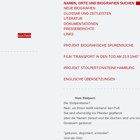
NAMEN, ORTE UND BIOGRAFIEN SUCHEN
NEUE BIOGRAFIEN
GLOSSAR UND ZEITLEISTEN
LITERATUR
DOKUMENTATIONEN
PRESSEBERICHTE
LINKS
PROJEKT BIOGRAFISCHE SPURENSUCHE
FILM "TRANSPORT IN DEN TOD AM 23.9.1940"
PROJEKT STOLPERTONSTEINE HAMBURG
ENGLISCHE ÜBERSETZUNGEN
Vom Stolpern
Die Stolpersteine?
Nein, an ihnen stößt niemand den Fuß
Sie sind ebenerdig ins Pflaster gepflanzt
aber die Namen darauf und die Zeichen sind uns ins
Gewissen gestanzt:
"geboren, deportiert, ermordet"
Und die Orte: