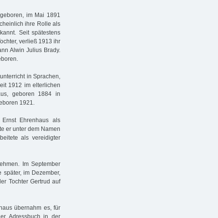
 geboren, im Mai 1891
heinlich ihre Rolle als
ekannt. Seit spätestens
ochter, verließ 1913 ihr
nn Alwin Julius Brady.
eboren.
tunterricht in Sprachen,
eit 1912 im elterlichen
haus, geboren 1884 in
geboren 1921.
t Ernst Ehrenhaus als
rte er unter dem Namen
itete als vereidigter
nehmen. Im September
te später, im Dezember,
er Tochter Gertrud auf
nhaus übernahm es, für
ger Adressbuch in der