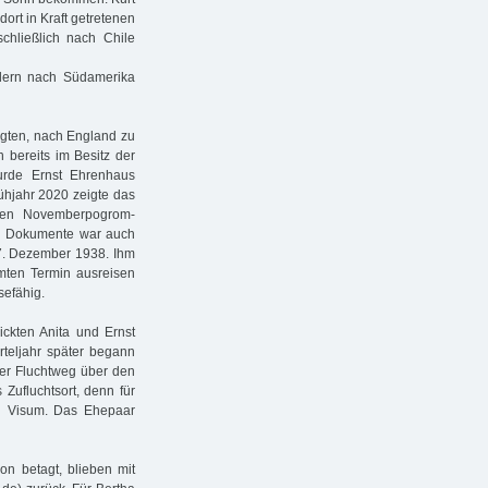
ort in Kraft getretenen
chließlich nach Chile
dern nach Südamerika
igten, nach England zu
 bereits im Besitz der
rde Ernst Ehrenhaus
ühjahr 2020 zeigte das
den Novemberpogrom-
n Dokumente war auch
 7. Dezember 1938. Ihm
mmten Termin ausreisen
sefähig.
ickten Anita und Ernst
rteljahr später begann
der Fluchtweg über den
Zufluchtsort, denn für
in Visum. Das Ehepaar
n betagt, blieben mit