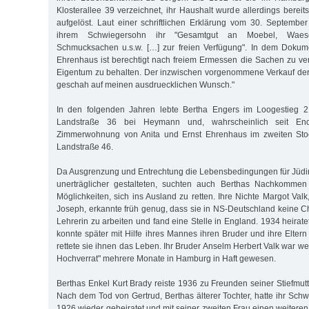
Klosterallee 39 verzeichnet, ihr Haushalt wurde allerdings bere
aufgelöst. Laut einer schriftlichen Erklärung vom 30. Septembe
ihrem Schwiegersohn ihr "Gesamtgut an Moebel, Waesche
Schmucksachen u.s.w. […] zur freien Verfügung". In dem Dokument
Ehrenhaus ist berechtigt nach freiem Ermessen die Sachen zu ver
Eigentum zu behalten. Der inzwischen vorgenommene Verkauf de
geschah auf meinen ausdruecklichen Wunsch."
In den folgenden Jahren lebte Bertha Engers im Loogestieg 2
Landstraße 36 bei Heymann und, wahrscheinlich seit En
Zimmerwohnung von Anita und Ernst Ehrenhaus im zweiten Stoc
Landstraße 46.
Da Ausgrenzung und Entrechtung die Lebensbedingungen für Jüd
unerträglicher gestalteten, suchten auch Berthas Nachkomme
Möglichkeiten, sich ins Ausland zu retten. Ihre Nichte Margot Valk
Joseph, erkannte früh genug, dass sie in NS-Deutschland keine Ch
Lehrerin zu arbeiten und fand eine Stelle in England. 1934 heirate
konnte später mit Hilfe ihres Mannes ihren Bruder und ihre Elter
rettete sie ihnen das Leben. Ihr Bruder Anselm Herbert Valk war 
Hochverrat" mehrere Monate in Hamburg in Haft gewesen.
Berthas Enkel Kurt Brady reiste 1936 zu Freunden seiner Stiefmut
Nach dem Tod von Gertrud, Berthas älterer Tochter, hatte ihr Sch
1926 wieder geheiratet und mit seiner zweiten Frau einen weiter