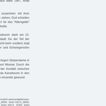
haus starb 1967, Anita
 zusammen mit ihrer
ziehen. Dort erhielten
 für das "Altersgetto"
traße.
rseboom starb am 22.
tadt. Da der Teil der
cht mehr existiert, liegt
hter und Schwiegersohn
liegen Stolpersteine in
ort Wismar. Durch die
 der Kontakt zwischen
eda Karseboom in den
on einander gewusst.
subhh-adress/digbib/start,
-5_8690; StaH 332-5_9809;
 StaH 332-5_ 9765; StaH