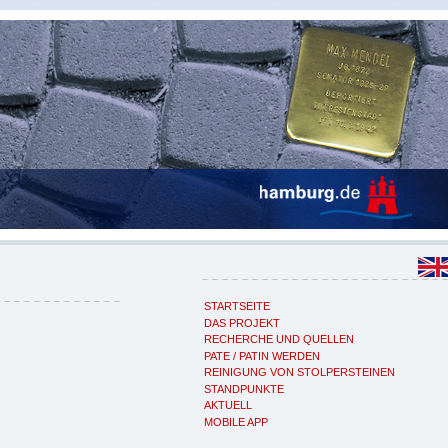
STARTSEITE
DAS PROJEKT
RECHERCHE UND QUELLEN
PATE / PATIN WERDEN
REINIGUNG VON STOLPERSTEINEN
STANDPUNKTE
AKTUELL
MOBILE APP