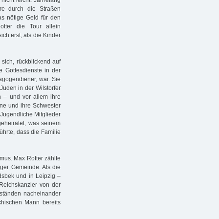
icht leicht. Jahrelang
re durch die Straßen
s nötige Geld für den
tter die Tour allein
ich erst, als die Kinder
r sich, rückblickend auf
e Gottesdienste in der
gogendiener, war. Sie
Juden in der Wilstorfer
rn – und vor allem ihre
hne und ihre Schwester
Jugendliche Mitglieder
 geheiratet, was seinem
führte, dass die Familie
mus. Max Rotter zählte
rger Gemeinde. Als die
ndsbek und in Leipzig –
Reichskanzler von der
bständen nacheinander
chischen Mann bereits