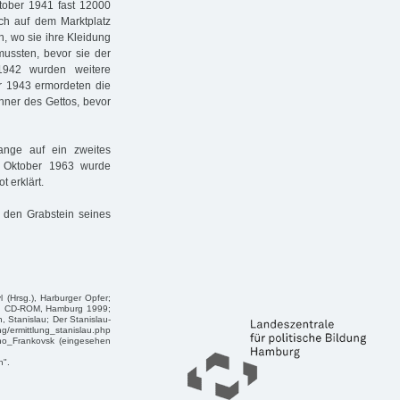
tober 1941 fast 12000
ch auf dem Marktplatz
, wo sie ihre Kleidung
ussten, bevor sie der
1942 wurden weitere
r 1943 ermordeten die
hner des Gettos, bevor
ange auf ein zweites
. Oktober 1963 wurde
 erklärt.
f den Grabstein seines
 (Hrsg.), Harburger Opfer;
ge, CD-ROM, Hamburg 1999;
, Stanislau; Der Stanislau-
/ermittlung_stanislau.php
ano_Frankovsk (eingesehen
n".