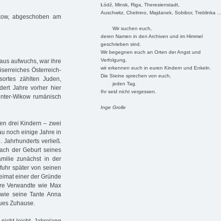
Łódź, Minsk, Riga, Theresienstadt,
Auschwitz, Chelmno, Majdanek, Sobibor, Treblinka ..
ikow, abgeschoben am
Wir suchen euch,
deren Namen in den Archiven und im Himmel
geschrieben sind.
Wir begegnen euch an Orten der Angst und
Verfolgung,
aus aufwuchs, war ihre
wir erkennen euch in euren Kindern und Enkeln.
iserreiches Österreich-
Die Steine sprechen von euch,
ortes zählten Juden,
jeden Tag.
ert Jahre vorher hier
Ihr seid nicht vergessen.
nter-Wikow rumänisch
Inge Grolle
en drei Kindern – zwei
u noch einige Jahre in
 Jahrhunderts verließ.
nach der Geburt seines
milie zunächst in der
fuhr später von seinen
Heimat einer der Gründe
ere Verwandte wie Max
owie seine Tante Anna
eues Zuhause.