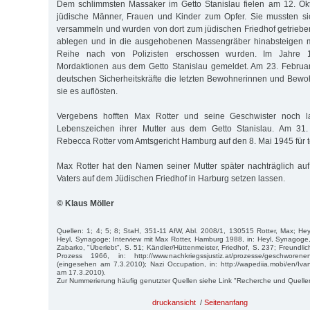
Dem schlimmsten Massaker im Getto Stanislau fielen am 12. Ok
jüdische Männer, Frauen und Kinder zum Opfer. Sie mussten si
versammeln und wurden von dort zum jüdischen Friedhof getrieben
ablegen und in die ausgehobenen Massengräber hinabsteigen m
Reihe nach von Polizisten erschossen wurden. Im Jahre 
Mordaktionen aus dem Getto Stanislau gemeldet. Am 23. Februa
deutschen Sicherheitskräfte die letzten Bewohnerinnen und Bewo
sie es auflösten.
Vergebens hofften Max Rotter und seine Geschwister noch l
Lebenszeichen ihrer Mutter aus dem Getto Stanislau. Am 31
Rebecca Rotter vom Amtsgericht Hamburg auf den 8. Mai 1945 für tot
Max Rotter hat den Namen seiner Mutter später nachträglich au
Vaters auf dem Jüdischen Friedhof in Harburg setzen lassen.
© Klaus Möller
Quellen: 1; 4; 5; 8; StaH, 351-11 AfW, Abl. 2008/1, 130515 Rotter, Max; Heyl
Heyl, Synagoge; Interview mit Max Rotter, Hamburg 1988, in: Heyl, Synago
Zabarko, "Überlebt", S. 51; Kändler/Hüttenmeister, Friedhof, S. 237; Freundlich
Pro­zess 1966, in: http://www.nachkriegssjustiz.at/prozesse/geschworeneng
(eingesehen am 7.3.2010); Nazi Occupation, in: http://wapediia.mobi/en/Iv
am 17.3.2010).
Zur Nummerierung häufig genutzter Quellen siehe Link "Recherche und Quelle
druckansicht
/
Seitenanfang