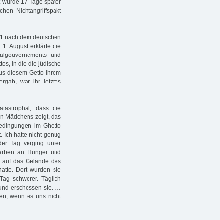
t wurde 17 Tage später
hen Nichtangriffspakt
941 nach dem deutschen
 1. August erklärte die
eralgouvernements und
tos, in die die jüdische
aus diesem Getto ihrem
gab, war ihr letztes
tastrophal, dass die
en Mädchens zeigt, das
sbedingungen im Ghetto
 Ich hatte nicht genug
er Tag verging unter
tarben an Hunger und
 auf das Gelände des
atte. Dort wurden sie
ag schwerer. Täglich
nd erschossen sie. …
en, wenn es uns nicht