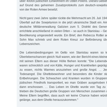
über 40000 jüdischen Einwohnern im Osten Polens. Dieses Gebie
auf Grund des geheimen Zusatzprotokolls zum deutsch-sowjetisc
von der Roten Armee besetzt.
Nicht ganz zwei Jahre später rückte die Wehrmacht am 26. Juli 1
Überfall auf die Sowjetunion in die jetzt ukrainische Stadt ein. Am
deutsche Militärverwaltung Galizien zum 5. Distrikt des Gen
errichtete anschließend in vielen Orten – so auch in Stanislau – Get
Bevölkerung umgesiedelt wurde. Ein Brief, den Rebecca Rotter 
Sohn Max schrieb und dem Roten Kreuz zur Beförderung über
Lebenszeichen.
Die Lebensbedingungen im Getto von Stanislau waren so ka
Überlebenschancen gleich Null waren, wie der Bericht eines klein
mit seinen Eltern aus dieser Hölle fliehen konnte: "Die Leben
waren schrecklich und von Kälte, Hunger und Krankheiten geprägt.
zu essen, nichts Warmes anzuziehen und große Angst. … Jed
Todesangst. Die Ghettobewohner und besonders die Kinder s
Entbehrungen. Die Schwachen und Kranken wurden in Gruppen
jüdischen Friedhofs transportiert, wo man Gräben ausgehoben h
dann erschossen. … Das Leben im Ghetto wurde von Tag zu T
trieben die Deutschen große Gruppen von Menschen zusammen u
Meine Eltern begriffen, dass auch wir keine Chance haben würd
gelänge, aus dem Ghetto herauszukommen."