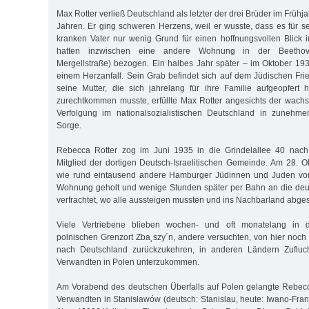
Max Rotter verließ Deutschland als letzter der drei Brüder im Frühj
Jahren. Er ging schweren Herzens, weil er wusste, dass es für s
kranken Vater nur wenig Grund für einen hoffnungsvollen Blick i
hatten inzwischen eine andere Wohnung in der Beethove
Mergellstraße) bezogen. Ein halbes Jahr später – im Oktober 193
einem Herzanfall. Sein Grab befindet sich auf dem Jüdischen Fri
seine Mutter, die sich jahrelang für ihre Familie aufgeopfert ha
zurechtkommen musste, erfüllte Max Rotter angesichts der wach
Verfolgung im nationalsozialistischen Deutschland in zunehm
Sorge.
Rebecca Rotter zog im Juni 1935 in die Grindelallee 40 na
Mitglied der dortigen Deutsch-Israelitischen Gemeinde. Am 28. 
wie rund eintausend andere Hamburger Jüdinnen und Juden von 
Wohnung geholt und wenige Stunden später per Bahn an die deu
verfrachtet, wo alle aussteigen mussten und ins Nachbarland abg
Viele Vertriebene blieben wochen- und oft monatelang in de
polnischen Grenzort Zba˛szy´n, andere versuchten, von hier noch 
nach Deutschland zurückzukehren, in anderen Ländern Zufluch
Verwandten in Polen unterzukommen.
Am Vorabend des deutschen Überfalls auf Polen gelangte Rebecc
Verwandten in Stanisławów (deutsch: Stanislau, heute: Iwano-Fran