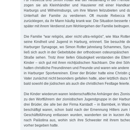
Für Rebecca und Simon Rotter war der Neuanfang in der Fremde n
zogen sie als Kleinhändler und Hausierer mit einer Handkar
Harburgs und Wilhelmsburgs, um ihre Waren feilzubieten und da
Unterhalt der Familie zu verdienen. Oft musste Rebecca Ro
zurücklegen, da ihr Mann häufig krank war. Die Situation besserte s
später mit ihrem Verdienst zum Wohlergehen der Familie beitrugen.
Die Familie "war religiös, aber nicht ultra-religiös", wie Max Rotte
seine Kindheit und Jugend in Harburg, erinnert. Sie besuchte di
Harburger Synagoge, wo Simon Rotter jahrelang Schammes, Syna
ließ sich auch in der Gebetstube der orthodoxen osteuropäischen 
Straße sehen. Trotz ihrer tiefen Gläubigkeit verstanden die Elte
Kinder – sich gut mit ihren nichtjüdischen Nachbarn. Die drei Sö
hatten christliche Freundinnen und Freunde und waren wie andere 
in Harburger Sportvereinen. Einer der Brüder hatte eine Christin
Vater zunächst nicht besonders gefallen hatte, aber letztlich dazu 
bald sowohl die jüdischen als auch die christlichen Festtage feierte.
Die Kinder wiederum waren leidenschaftliche Anhänger des Zionis
zu den Wortführern der zionistischen Jugendgruppe in der Harbu
drei Brüder, die alle bei der Firma Karstadt – in Barmbek, in Wa
beschäftigt waren, schon bald nach der Ernennung Hitlers zum 
Geschäftsführung entlassen wurden, wanderten sie in kurzen A
nach Palästina aus, wohin sich ihre Schwester mit ihrem tsche
vorher begeben hatte.