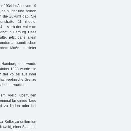
ahr 1934 im Alter von 19
eine Mutter und seinen
n die Zukunft gab. Sie
nstraße 11 (heute:
4 – starb der Vater an
edhof in Harburg. Dass
tte, jetzt ganz allein
senden antisemitischen
endem Maße mit tiefer
ch Hamburg und wurde
Oktober 1938 wurde sie
der Polizei aus ihrer
tsch-polnische Grenze
eschoben wurden.
m völlig überfüllten
einmal für einige Tage
t zu finden oder bei
a Rotter zu entfernten
kowsk), einer Stadt mit