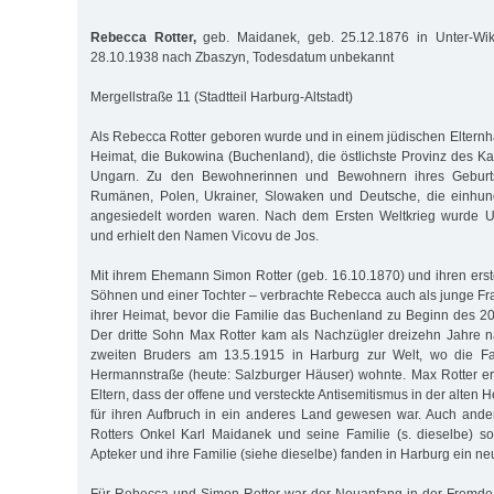
Rebecca Rotter,
geb. Maidanek, geb. 25.12.1876 in Unter-W
28.10.1938 nach Zbaszyn, Todesdatum unbekannt
Mergellstraße 11 (Stadtteil Harburg-Altstadt)
Als Rebecca Rotter geboren wurde und in einem jüdischen Elternh
Heimat, die Bukowina (Buchenland), die östlichste Provinz des Ka
Ungarn. Zu den Bewohnerinnen und Bewohnern ihres Geburts
Rumänen, Polen, Ukrainer, Slowaken und Deutsche, die einhund
angesiedelt worden waren. Nach dem Ersten Weltkrieg wurde U
und erhielt den Namen Vicovu de Jos.
Mit ihrem Ehemann Simon Rotter (geb. 16.10.1870) und ihren erst
Söhnen und einer Tochter – verbrachte Rebecca auch als junge Fra
ihrer Heimat, bevor die Familie das Buchenland zu Beginn des 20.
Der dritte Sohn Max Rotter kam als Nachzügler dreizehn Jahre 
zweiten Bruders am 13.5.1915 in Harburg zur Welt, wo die Fa
Hermannstraße (heute: Salzburger Häuser) wohnte. Max Rotter er
Eltern, dass der offene und versteckte Antisemitismus in der alten 
für ihren Aufbruch in ein anderes Land gewesen war. Auch and
Rotters Onkel Karl Maidanek und seine Familie (s. dieselbe) s
Apteker und ihre Familie (siehe dieselbe) fanden in Harburg ein n