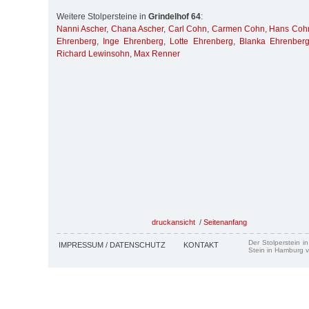
Weitere Stolpersteine in
Grindelhof 64
:
Nanni Ascher
,
Chana Ascher
,
Carl Cohn
,
Carmen Cohn
,
Hans Coh
Ehrenberg
,
Inge Ehrenberg
,
Lotte Ehrenberg
,
Blanka Ehrenber
Richard Lewinsohn
,
Max Renner
druckansicht
/
Seitenanfang
Der Stolperstein i
IMPRESSUM / DATENSCHUTZ
KONTAKT
Stein in Hamburg v