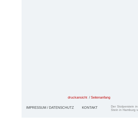
druckansicht
/
Seitenanfang
Der Stolperstein i
IMPRESSUM / DATENSCHUTZ
KONTAKT
Stein in Hamburg v