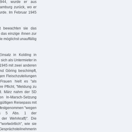
1944, wurde er aus
Hamburg zurück, wo er
urde. Im Februar 1945
t bewachten sie das
das einzige ihnen zur
 möglichst unauffällig
insatz in Kolding in
sich als Untermieter in
 1945 mit zwei anderen
nd Göring beschimpft,
gen Fleischzuteilungen
Frauen hielt es "als
re Pflicht, "Meldung zu
3. März nahm der SD
n In-Marsch-Setzung
gültigen Reisepass mit
g festgenommen "wegen
n § 5 Abs. 1 der
 der Wehrkraft)". Die
ortwörtlich", wie sie
e Gesprächsteilnehmerin