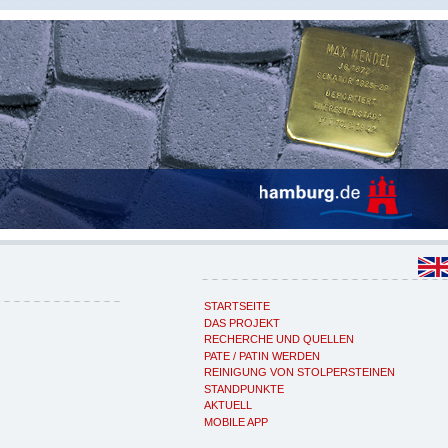
STARTSEITE
DAS PROJEKT
RECHERCHE UND QUELLEN
PATE / PATIN WERDEN
REINIGUNG VON STOLPERSTEINEN
STANDPUNKTE
AKTUELL
MOBILE APP