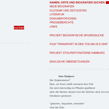
NAMEN, ORTE UND BIOGRAFIEN SUCHEN
NEUE BIOGRAFIEN
GLOSSAR UND ZEITLEISTEN
LITERATUR
DOKUMENTATIONEN
PRESSEBERICHTE
LINKS
PROJEKT BIOGRAFISCHE SPURENSUCHE
FILM "TRANSPORT IN DEN TOD AM 23.9.1940"
PROJEKT STOLPERTONSTEINE HAMBURG
ENGLISCHE ÜBERSETZUNGEN
Vom Stolpern
Die Stolpersteine?
Nein, an ihnen stößt niemand den Fuß
Sie sind ebenerdig ins Pflaster gepflanzt
aber die Namen darauf und die Zeichen sind uns ins
Gewissen gestanzt:
"geboren, deportiert, ermordet"
Und die Orte: