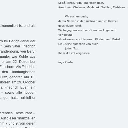
Łódź, Minsk, Riga, Theresienstadt,
Auschwitz, Chelmno, Majdanek, Sobibor, Treblinka ..
Wir suchen euch,
deren Namen in den Archiven und im Himmel
okumentiert ist und als
geschrieben sind.
Wir begegnen euch an Orten der Angst und
Verfolgung,
wir erkennen euch in euren Kindern und Enkeln.
rn im Gängeviertel der
Die Steine sprechen von euch,
. Sein Vater Friedrich
jeden Tag.
Brandenburg, von Beruf
Ihr seid nicht vergessen.
sengüter wie Kohle aus
te er am 22. Dezember
Inge Grolle
Elmshorn. Als Friedrich
 den Hamburgischen
 Fritz, geboren am 10.
eboren am 29. Oktober
a Friedrich Euen ein
– sowie alle nötigen
ngen hatte, erhielt er
rierendes Restaurant –
 Auf dieser finanziellen
mm 7 und 9, von deren