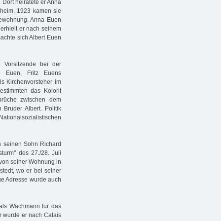
. Dort heiratete er Anna
hlheim. 1923 kamen sie
rewohnung. Anna Euen
erhielt er nach seinem
achte sich Albert Euen
de Vorsitzende bei der
e Euen, Fritz Euens
als Kirchenvorsteher im
stimmten das Kolorit
sprüche zwischen dem
Bruder Albert. Politik
ionalsozialistischen
n seinen Sohn Richard
turm" des 27./28. Juli
h von seiner Wohnung in
tedt, wo er bei seiner
ige Adresse wurde auch
n als Wachmann für das
r wurde er nach Calais