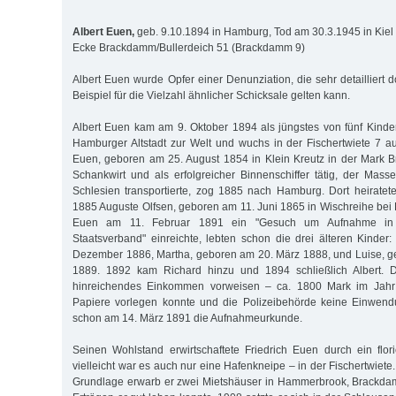
Albert Euen,
geb. 9.10.1894 in Hamburg, Tod am 30.3.1945 in Kiel
Ecke Brackdamm/Bullerdeich 51 (Brackdamm 9)
Albert Euen wurde Opfer einer Denunziation, die sehr detailliert d
Beispiel für die Vielzahl ähnlicher Schicksale gelten kann.
Albert Euen kam am 9. Oktober 1894 als jüngstes von fünf Kinde
Hamburger Altstadt zur Welt und wuchs in der Fischertwiete 7 auf
Euen, geboren am 25. August 1854 in Klein Kreutz in der Mark 
Schankwirt und als erfolgreicher Binnenschiffer tätig, der Mas
Schlesien transportierte, zog 1885 nach Hamburg. Dort heirate
1885 Auguste Olfsen, geboren am 11. Juni 1865 in Wischreihe bei 
Euen am 11. Februar 1891 ein "Gesuch um Aufnahme in
Staatsverband" einreichte, lebten schon die drei älteren Kinder:
Dezember 1886, Martha, geboren am 20. März 1888, und Luise, g
1889. 1892 kam Richard hinzu und 1894 schließlich Albert. D
hinreichendes Einkommen vorweisen – ca. 1800 Mark im Jahr 
Papiere vorlegen konnte und die Polizeibehörde keine Einwendu
schon am 14. März 1891 die Aufnahmeurkunde.
Seinen Wohlstand erwirtschaftete Friedrich Euen durch ein flo
vielleicht war es auch nur eine Hafenkneipe – in der Fischertwiete.
Grundlage erwarb er zwei Mietshäuser in Hammerbrook, Brackda