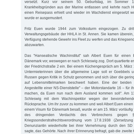
versetzt. Kurz vor seinem 50. Geburtstag, im Sommer 
Krankheitsgründen aus der Marine entlassen und kehrte nach 
einen Reisepass erhielt und wieder im Wachdienst eingesetzt w
wurde er ausgemustert.
Fritz Euen wurde 1944 zum Volkssturm eingezogen. Zu drit
Verwaltungsgebäude der HHLA in St. Annen. Sie kamen überein, 
Verfügung stehende Gewehr ins Fleet zu werfen und das Kriegsende
abzuwarten.
Das "Hanseatische Wachinstitut" sah Albert Euen für einen E
Dänemark vor, weswegen er nach Schleswig zog. Dort quartierte er 
der Friedrichstraße 2 ein. Bei einem Küchengespräch am 5. März
Untermieterinnen über die allgemeine Lage soll er Goebbels u
Russen gegen Kritik in Schutz genommen und sich über die gerin
auf Lebensmittelmarken beschwert haben. Eine der beiden 
Angestellte einer NS-Dienststelle" – der Motorstandarte 16 – für ih
machen, da Euen nun nach dem Ausland kommen soll". Am 1
Schleswig mit dem Wachinspektor wegen der bevorstehende
Rücksprache. Um ihr zuvor zu kommen und weil Albert Euen einen 
einem Visum für Dänemark besaß, wurde er am 15. März vorläufi
des dringenden Verdachts des Verbrechens ge­ge
Kriegssonderstrafrechtsverordnung vom 17.8.1938 (Zersetzung
Denunziantin wiederholte bei ihrer Vernehmung durch den SD "w
sagte, das Gehörte. Nach ihrer Erinnerung befragt, gab die zweit