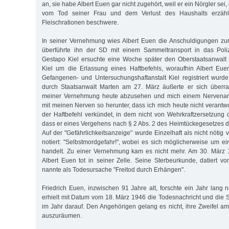
an, sie habe Albert Euen gar nicht zugehört, weil er ein Nörgler sei
vom Tod seiner Frau und dem Verlust des Haushalts erzähl
Fleischrationen beschwere.
In seiner Vernehmung wies Albert Euen die Anschuldigungen zur
überführte ihn der SD mit einem Sammeltransport in das Poliz
Gestapo Kiel ersuchte eine Woche später den Oberstaatsanwalt 
Kiel um die Erlassung eines Haftbefehls, woraufhin Albert Eu
Gefangenen- und Untersuchungshaftanstalt Kiel registriert wur
durch Staatsanwalt Marten am 27. März äußerte er sich überras
meiner Vernehmung heute abzusehen und mich einem Nervenarzt
mit meinen Nerven so herunter, dass ich mich heute nicht verantw
der Haftbefehl verkündet, in dem nicht von Wehr­kraftzersetzung
dass er eines Vergehens nach § 2 Abs. 2 des Heimtückegesetzes dr
Auf der "Gefährlichkeitsanzeige" wurde Einzelhaft als nicht nötig 
notiert: "Selbstmordgefahr!", wobei es sich möglicherweise um e
handelt. Zu einer Vernehmung kam es nicht mehr. Am 30. März 
Albert Euen tot in seiner Zelle. Seine Sterbeurkunde, datiert 
nannte als Todesursache "Freitod durch Erhängen".
Friedrich Euen, inzwischen 91 Jahre alt, forschte ein Jahr lan
erhielt mit Datum vom 18. März 1946 die Todesnachricht und die S
im Jahr darauf. Den Angehörigen gelang es nicht, ihre Zweifel am
auszuräumen.