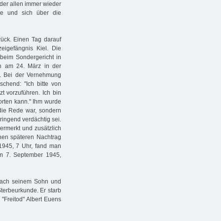
, der allen immer wieder
e und sich über die
ück. Einen Tag darauf
eigefängnis Kiel. Die
beim Sondergericht in
en am 24. März in der
de. Bei der Vernehmung
chend: "Ich bitte von
 vorzuführen. Ich bin
orten kann." Ihm wurde
 die Rede war, sondern
ingend verdächtig sei.
vermerkt und zusätzlich
inen späteren Nachtrag
1945, 7 Uhr, fand man
vom 7. September 1945,
g nach seinem Sohn und
terbeurkunde. Er starb
 "Freitod" Albert Euens