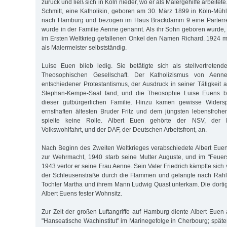
zurück und ließ sich in Köln nieder, wo er als Malergehilfe arbeitete
Schmitt, eine Katholikin, geboren am 30. März 1899 in Köln-Mü
nach Hamburg und bezogen im Haus Brackdamm 9 eine Parter
wurde in der Familie Aenne genannt. Als ihr Sohn geboren wurde, 
im Ersten Weltkrieg gefallenen Onkel den Namen Richard. 1924 m
als Malermeister selbstständig.
Luise Euen blieb ledig. Sie betätigte sich als stellvertreten
Theosophischen Gesellschaft. Der Katholizismus von Aenn
entschiedener Protestantismus, der Ausdruck in seiner Tätigkeit 
Stephan-Kempe-Saal fand, und die Theosophie Luise Euens be
dieser gutbürgerlichen Familie. Hinzu kamen gewisse Wider
ernsthaften ältesten Bruder Fritz und dem jüngsten lebensfrohen 
spielte keine Rolle. Albert Euen gehörte der NSV, der Nat
Volkswohlfahrt, und der DAF, der Deutschen Arbeitsfront, an.
Nach Beginn des Zweiten Weltkrieges verabschiedete Albert Eue
zur Wehrmacht, 1940 starb seine Mutter Auguste, und im "Feuers
1943 verlor er seine Frau Aenne. Sein Vater Friedrich kämpfte sic
der Schleusenstraße durch die Flammen und gelangte nach Rahls
Tochter Martha und ihrem Mann Ludwig Quast unterkam. Die dort
Albert Euens fester Wohnsitz.
Zur Zeit der großen Luftangriffe auf Hamburg diente Albert Eue
"Hanseatische Wachinstitut" im Marinegefolge in Cherbourg; späte