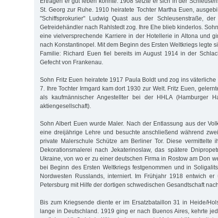
Erträgen er gut leben konnte. 1908 setzte er sich in der Schleuse
St. Georg zur Ruhe. 1910 heiratete Tochter Martha Euen, ausgebi
"Schiffsprokurier" Ludwig Quast aus der Schleusenstraße, der 
Getreidehändler nach Rahlstedt zog. Ihre Ehe blieb kinderlos. So
eine vielversprechende Karriere in der Hotellerie in Altona und g
nach Konstantinopel. Mit dem Beginn des Ersten Weltkriegs legte si
Familie: Richard Euen fiel bereits im August 1914 in der Schl
Gefecht von Frankenau.
Sohn Fritz Euen heiratete 1917 Paula Boldt und zog ins väterlic
7. Ihre Tochter Irmgard kam dort 1930 zur Welt. Fritz Euen, gelernt
als kaufmännischer Angestellter bei der HHLA (Hamburger H
aktiengesellschaft).
Sohn Albert Euen wurde Maler. Nach der Entlassung aus der Volk
eine dreijährige Lehre und besuchte anschließend während zwei
private Malerschule Schütze am Berliner Tor. Diese vermittelte i
Dekorationsmalerei nach Jekaterinoslaw, das spätere Dnipropet
Ukraine, von wo er zu einer deutschen Firma in Rostow am Don we
bei Beginn des Ersten Weltkriegs festgenommen und in Soligalitsc
Nordwesten Russlands, interniert. Im Frühjahr 1918 entwich er
Petersburg mit Hilfe der dortigen schwedischen Gesandtschaft nac
Bis zum Kriegsende diente er im Ersatzbataillon 31 in Heide/Holst
lange in Deutschland. 1919 ging er nach Buenos Aires, kehrte je