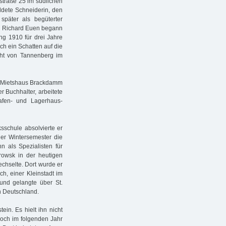
nstraße 25 im südlichen
ldete Schneiderin, den
später als begüterter
hn Richard Euen begann
ing 1910 für drei Jahre
ch ein Schatten auf die
acht von Tannenberg im
he Mietshaus Brackdamm
er Buchhalter, arbeitete
afen- und Lagerhaus­
sschule absolvierte er
er Wintersemester die
hn als Spezialisten für
rowsk in der heutigen
chselte. Dort wurde er
h, einer Kleinstadt im
 und gelangte über St.
h Deutschland.
ein. Es hielt ihn nicht
doch im folgenden Jahr