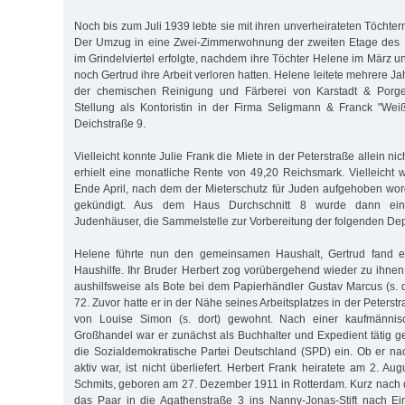
Noch bis zum Juli 1939 lebte sie mit ihren unverheirateten Töchtern
Der Umzug in eine Zwei-Zimmerwohnung der zweiten Etage des 
im Grindelviertel erfolgte, nachdem ihre Töchter Helene im März 
noch Gertrud ihre Arbeit verloren hatten. Helene leitete mehrere Ja
der chemischen Reinigung und Färberei von Karstadt & Porges
Stellung als Kontoristin in der Firma Seligmann & Franck "Wei
Deichstraße 9.
Vielleicht konnte Julie Frank die Miete in der Peterstraße allein ni
erhielt eine monatliche Rente von 49,20 Reichsmark. Vielleicht
Ende April, nach dem der Mieterschutz für Juden aufgehoben wo
gekündigt. Aus dem Haus Durchschnitt 8 wurde dann ein
Judenhäuser, die Sammelstelle zur Vorbereitung der folgenden Dep
Helene führte nun den gemeinsamen Haushalt, Gertrud fand ei
Haushilfe. Ihr Bruder Herbert zog vorübergehend wieder zu ihnen.
aushilfsweise als Bote bei dem Papierhändler Gustav Marcus (s. d
72. Zuvor hatte er in der Nähe seines Arbeitsplatzes in der Peterst
von Louise Simon (s. dort) gewohnt. Nach einer kaufmänni
Großhandel war er zunächst als Buchhalter und Expedient tätig ge
die Sozialdemokratische Partei Deutschland (SPD) ein. Ob er na
aktiv war, ist nicht überliefert. Herbert Frank heiratete am 2. A
Schmits, geboren am 27. Dezember 1911 in Rotterdam. Kurz nach
das Paar in die Agathenstraße 3 ins Nanny-Jonas-Stift nach Eim