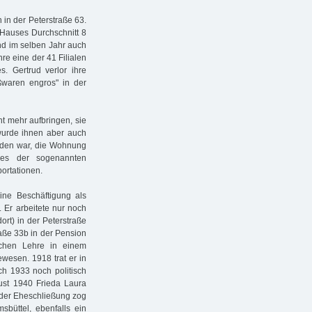
 in der Peterstraße 63.
Hauses Durchschnitt 8
und im selben Jahr auch
hre eine der 41 Filialen
. Gertrud verlor ihre
ßwaren engros" in der
cht mehr aufbringen, sie
 wurde ihnen aber auch
rden war, die Wohnung
es der sogenannten
ortationen.
ne Beschäftigung als
 Er arbeitete nur noch
ort) in der Peterstraße
raße 33b in der Pension
schen Lehre in einem
wesen. 1918 trat er in
ch 1933 noch politisch
ugust 1940 Frieda Laura
 der Eheschließung zog
sbüttel, ebenfalls ein