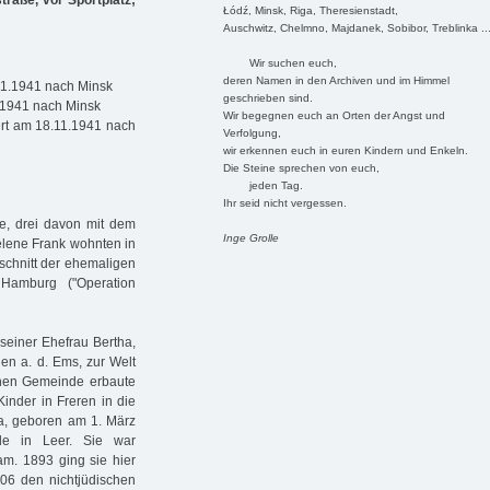
raße, vor Sportplatz;
Łódź, Minsk, Riga, Theresienstadt,
Auschwitz, Chelmno, Majdanek, Sobibor, Treblinka ..
Wir suchen euch,
deren Namen in den Archiven und im Himmel
11.1941 nach Minsk
geschrieben sind.
.1941 nach Minsk
Wir begegnen euch an Orten der Angst und
ert am 18.11.1941 nach
Verfolgung,
wir erkennen euch in euren Kindern und Enkeln.
Die Steine sprechen von euch,
jeden Tag.
Ihr seid nicht vergessen.
ne, drei davon mit dem
Inge Grolle
elene Frank wohnten in
bschnitt der ehemaligen
Hamburg ("Operation
seiner Ehefrau Bertha,
gen a. d. Ems, zur Welt
chen Gemeinde erbaute
inder in Freren in die
na, geboren am 1. März
le in Leer. Sie war
am. 1893 ging sie hier
906 den nichtjüdischen