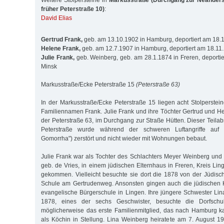
Weitere Stolpersteine in
Markusstraße (Durchgang zur Neanderst
früher Peterstraße 10)
:
David Elias
Gertrud Frank,
geb. am 13.10.1902 in Hamburg, deportiert am 18.
Helene Frank,
geb. am 12.7.1907 in Hamburg, deportiert am 18.11
Julie Frank,
geb. Weinberg, geb. am 28.1.1874 in Freren, deporti
Minsk
Markusstraße/Ecke Peterstraße 15
(Peterstraße 63)
In der Markusstraße/Ecke Peterstraße 15 liegen acht Stolperstei
Familiennamen Frank. Julie Frank und ihre Töchter Gertrud und H
der Peterstraße 63, im Durchgang zur Straße Hütten. Dieser Teila
Peterstraße wurde während der schweren Luftangriffe auf 
Gomorrha") zerstört und nicht wieder mit Wohnungen bebaut.
Julie Frank war als Tochter des Schlachters Meyer Weinberg und 
geb. de Vries, in einem jüdischen Elternhaus in Freren, Kreis Lin
gekommen. Vielleicht besuchte sie dort die 1878 von der Jüdis
Schule am Gertrudenweg. Ansonsten gingen auch die jüdischen K
evangelische Bürgerschule in Lingen. Ihre jüngere Schwester Li
1878, eines der sechs Geschwister, besuchte die Dorfschu
möglicherweise das erste Familienmitglied, das nach Hamburg k
als Köchin in Stellung. Lina Weinberg heiratete am 7. August 1