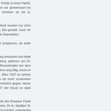
 Frieda in einer Fabrik,
den sie gemeinsam ins
3 erinnern an sie (s.
ertrud wurden nur zehn
Ziel gesetzt. Auch ihr
ie Deportation.
 emigrieren, sie lebte
rg verlassen und lebte
nberg, geboren am 25.
 Reisedirektor bei dem
re lang tätig, bevor er
25. März 1947 an seinen
als wir noch zusammen
persönlich gegen meine
37 der Druck so stark
te das Ehepaar Frank
he 20 im Stadtteil St.
 beschrieb, emigrierten