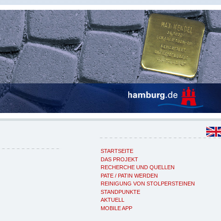
STARTSEITE
DAS PROJEKT
RECHERCHE UND QUELLEN
PATE / PATIN WERDEN
REINIGUNG VON STOLPERSTEINEN
STANDPUNKTE
AKTUELL
MOBILE APP