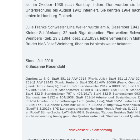
sie im Oktober 1938 nach Bombay, Indien. Dort wurden sie be
Unterbrechung bis August 1942 interniert. Sie kehrten 1964 na
lebten in Hamburg-Flottbek.
Julie Franks Schwester Lina Weller wurde am 6. Dezember 194
Kleiner Schäferkamp 32 nach Riga deportiert. Eine weitere Schwe
Weinberg (geb. 29.3.1884, gest. 2.3.1959), lebte verheiratet in Mü
Bruder hieß Josef Weinberg, über ihn ist nichts weiter bekannt.
Stand: Juli 2018
© Susanne Rosendahl
Quellen: 1; 4; 9; StaH 351-11 AfW 2514 (Frank, Julie); StaH 351-11 AfW 32
351-11 AfW 22445 (Frank, Herbert); StaH 351-11 AfW 26096 (Frank, Gertru
(Frank, Arthur Joseph); StaH 332-5 Standesämter 2849 u 898/1895; StaH 
52/1897; StaH 332-5 Standesämter 13169 u 342/1899; StaH 332-5 Stand
StaH 332-5 Standesämter 767 u 407/1917; StaH 332-5 Standesämter 993
Standesämter 8152 u 104/1938; StaH 351-14 Arbeits- und Sozialfürsorge 11
351-14 Arbeits- und Sozialfürsorge 1985 (Weller, Lina); StaH 552-1 Jüdische
2; StaH 552-1 Jüdische Gemeinde Nr. 992 e 2 Band 3; http://www.steinheim-ins
(Zugriff 8.3.2015); SPD Landesorganisation Hamburg (Hrsg.): Freiheit, S. 225;
an Rudolf Börner-Sachs, LATh-StA MGN, Bezirkstag/Rat des Bezirkes Suhl, H 
Zur Nummerierung häufig genutzter Quellen siehe Link "Recherche und Quelle
druckansicht
/
Seitenanfang
Der Stolperstein i