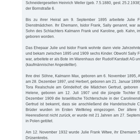
Schneidergesellen Heinrich Weller (geb. 7.5.1880, gest. 25.2.1938
der Bornstraße 6.
Bis zu ihrer Heirat am 9. September 1895 arbeitete Julie 
Dienstmädchen. Ihr Ehemann, Isidor Frank, Sally genannt, war 
Sohn des Schlachters Kalmann Frank und Karoline, geb. Kahn, 
geboren worden.
Das Ehepaar Julie und Isidor Frank wohnte dann viele Jahrzehnte
und bekam zwischen 1895 und 1909 sechs Kinder. Obwohl Sally F
war, arbeitete er als Bote im Warenhaus der Rudolf Karstadt AG und
(kaufmännischer Angestellter).
Ihre drei Söhne, Kalmann Max, geboren am 6. November 1895, A
am 28. Dezember 1897, und Herbert, geboren am 21. Januar 1899
Tora Realschule am Grindelhof; die Mädchen Gertrud, geboren
Helene, geboren am 12. Juli 1907 und die jüngste Tochter E
Dezember 1909 die Israelitische Töchterschule in der Carolinen
Gertrud ist bekannt, dass sie anschließend die Handelsschule Ca
Brüder wurden im Ersten Weltkrieg eingezogen. Der ältere
Heeresdienst nicht zurück, er wurde mit 21 Jahren am 27. Septem
in Polen getötet.
Am 12. November 1932 wurde Julie Frank Witwe, ihr Ehemann Sal
Drüsenkrebs.