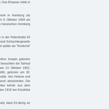
). Das Ehepaar lebte in
Frank in Hamburg als
am 9. Oktober 1869 als
im hessischen Homberg
 in der Peterstraße 63
rank Schlachtergeselle
 später als "Kontorist"
rthur Joseph, geboren
 besuchten die Talmud
 am 13. Oktober 1902,
dith, geboren am 30.
straße. Von Helene und
roli absolvierten. Die
 Max kehrte aus dem
ber 1916 bei Korytnika
ly starb 63-jährig an