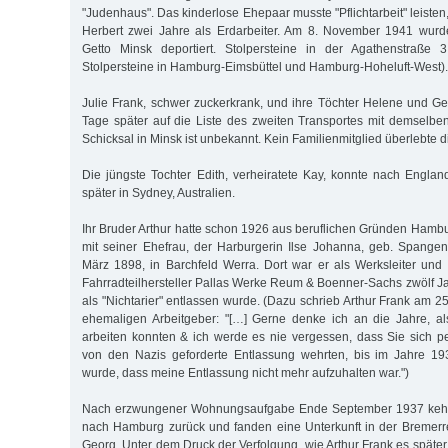
"Judenhaus". Das kinderlose Ehepaar musste "Pflichtarbeit" leisten,
Herbert zwei Jahre als Erdarbeiter. Am 8. November 1941 wur
Getto Minsk deportiert. Stolpersteine in der Agathenstraße 
Stolpersteine in Hamburg-Eimsbüttel und Hamburg-Hoheluft-West).
Julie Frank, schwer zuckerkrank, und ihre Töchter Helene und G
Tage später auf die Liste des zweiten Transportes mit demselben 
Schicksal in Minsk ist unbekannt. Kein Familienmitglied überlebte d
Die jüngste Tochter Edith, verheiratete Kay, konnte nach England
später in Sydney, Australien.
Ihr Bruder Arthur hatte schon 1926 aus beruflichen Gründen Hambu
mit seiner Ehefrau, der Harburgerin Ilse Johanna, geb. Spange
März 1898, in Barchfeld Werra. Dort war er als Werksleiter und
Fahrradteilhersteller Pallas Werke Reum & Boenner-Sachs zwölf Jah
als "Nichtarier" entlassen wurde. (Dazu schrieb Arthur Frank am 
ehemaligen Arbeitgeber: "[…] Gerne denke ich an die Jahre, 
arbeiten konnten & ich werde es nie vergessen, dass Sie sich 
von den Nazis geforderte Entlassung wehrten, bis im Jahre 19
wurde, dass meine Entlassung nicht mehr aufzuhalten war.")
Nach erzwungener Wohnungsaufgabe Ende September 1937 kehr
nach Hamburg zurück und fanden eine Unterkunft in der Bremerrei
Georg. Unter dem Druck der Verfolgung, wie Arthur Frank es später