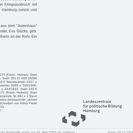
i Kriegsausbruch mit
ch Hamburg zurück und
1 aus dem "Judenhaus"
ster, Eva Glücks, geb.
hlheim an der Ruhr. Ein
075 (Frank, Helene); StaH
d); StaH 351-11 AfW 18096
332-5 Standesämter 2427 u
esämter 3066 u 549/1906;
 u 433/1932; StaH 332-5
72 (Frank, Herbert); StaH
 Gemeinde Nr. 992 e 2 Band
titut.de/daten/mlh_all.html
 Schreiben von Arthur Frank
123.
n".
n der Kopfgrafik wurde am 29. März 2005 als 1000ster
Stand: 03.12.201