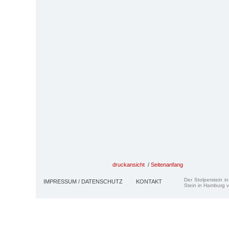
druckansicht
/
Seitenanfang
Der Stolperstein i
IMPRESSUM / DATENSCHUTZ
KONTAKT
Stein in Hamburg v